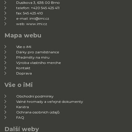
Dusíkova 3, 638 00 Brno
telefon: +420 545 425 411
fax: 545 425 410
e-mail: imi@imi.cz
web: www.imi.cz
Mapa webu
Vše o iMi
Dárky pro zaměstnance
Předměty na míru
Výroba vlastního merche
Kontakt
Doprava
Vše o iMi
Obchodní podmínky
Valné hromady a veřejné dokumenty
Kariéra
Ochrana osobních údajů
FAQ
Další weby