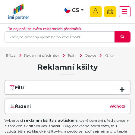
CS
To nejlepší ze světa reklamních předmětů
IMI.cz
Reklamní předměty
Textil
Čepice
Kšilty
Reklamní kšilty
Filtr
Řazení
výchozí
Vyberte si
reklamní kšilty s potiskem
, které ochrání před sluncem
a zároveň zviditelní vaši značku. Díky otevřené horní části jsou
vzdušnější než klasické kšiltovky, a proto se hodí zejména pro teplé