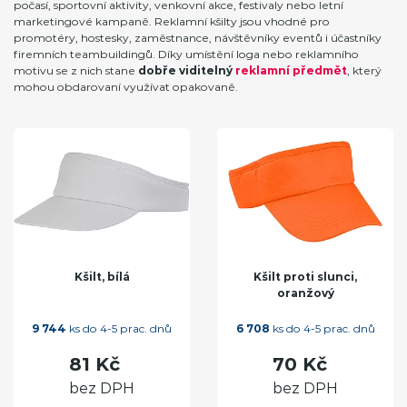
počasí, sportovní aktivity, venkovní akce, festivaly nebo letní
marketingové kampaně. Reklamní kšilty jsou vhodné pro
promotéry, hostesky, zaměstnance, návštěvníky eventů i účastníky
firemních teambuildingů. Díky umístění loga nebo reklamního
motivu se z nich stane
dobře viditelný
reklamní předmět
, který
mohou obdarovaní využívat opakovaně.
Kšilt, bílá
Kšilt proti slunci,
oranžový
9 744
ks do 4-5 prac. dnů
6 708
ks do 4-5 prac. dnů
81 Kč
70 Kč
bez DPH
bez DPH