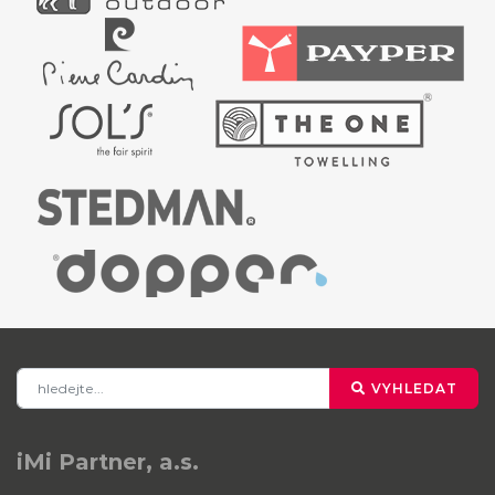
VYHLEDAT
iMi Partner, a.s.