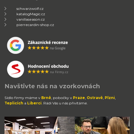
schwarzwolf.cz
katalogMagic.cz
vanillaseason.cz
pierrecardin-shop.cz
Navštivte nás na vzorkovnách
Sídlo firmy máme v
Brně
, pobočky v
Praze
,
Ostravě
,
Plzni
,
Teplicích
a
Liberci
. Rádi Vás u nás přivítáme.