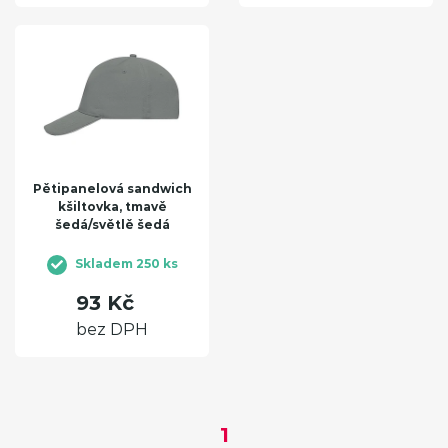
Pětipanelová sandwich
kšiltovka, tmavě
šedá/světlě šedá
Skladem 250 ks
93 Kč
bez DPH
1