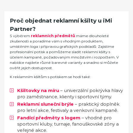
Proč objednat reklamní kšilty u iMi
Partner?
S výběrem
reklamních předmětů
máme dlouholeté
zkušenosti a poradíme vám s vhodným produktem,
umístěním loga i přípravou grafických podkladů. Zajistíme
profesionální potisk a pomůžeme sladit reklamní kšilty s
účelem kampaně, požadovaným množstvím i rozpočtem. V
nabídce najdete různé barevné varianty a snadno si můžete
ověřit jejich dostupnost.
K reklamním kšiltům s potiskem se hodí také:
Kšiltovky na míru
– univerzální pokrývka hlavy
pro zaměstnance, klienty i sportovní týmy.
Reklamní sluneční brýle
– praktický doplněk
pro letní akce, festivaly a venkovní kampaně.
Fandící předměty s logem
– vhodné pro
sportovní kluby, turnaje, fanouškovské zóny a
veřejné akce.