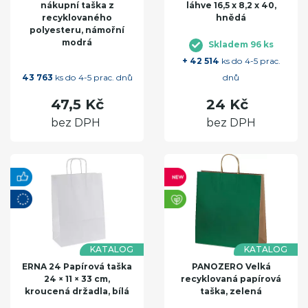
nákupní taška z
láhve 16,5 x 8,2 x 40,
recyklovaného
hnědá
polyesteru, námořní
modrá
Skladem 96 ks
+ 42 514
ks do 4-5 prac.
43 763
ks do 4-5 prac. dnů
dnů
47,5 Kč
24 Kč
bez DPH
bez DPH
KATALOG
KATALOG
ERNA 24 Papírová taška
PANOZERO Velká
24 × 11 × 33 cm,
recyklovaná papírová
kroucená držadla, bílá
taška, zelená