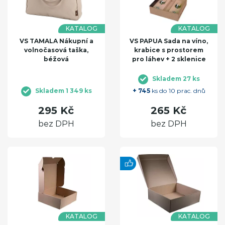
KATALOG
KATALOG
VS TAMALA Nákupní a
VS PAPUA Sada na víno,
volnočasová taška,
krabice s prostorem
béžová
pro láhev + 2 sklenice
Skladem 27 ks
Skladem 1 349 ks
+ 745
ks do 10 prac. dnů
295 Kč
265 Kč
bez DPH
bez DPH
KATALOG
KATALOG