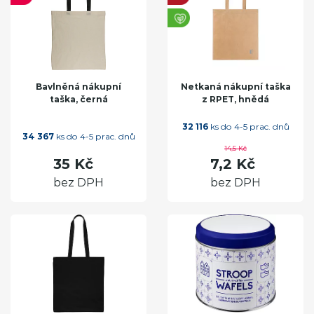
Bavlněná nákupní
Netkaná nákupní taška
taška, černá
z RPET, hnědá
32 116
ks do 4-5 prac. dnů
34 367
ks do 4-5 prac. dnů
14,5 Kč
35 Kč
7,2 Kč
bez DPH
bez DPH