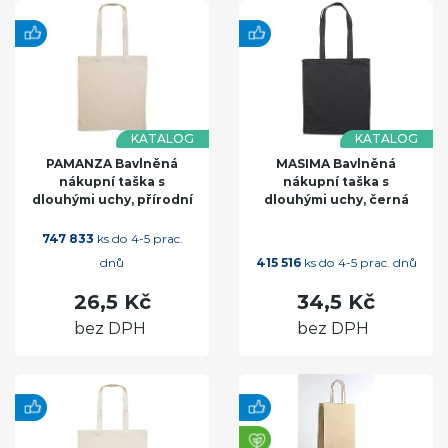
KATALOG
KATALOG
PAMANZA Bavlněná
MASIMA Bavlněná
nákupní taška s
nákupní taška s
dlouhými uchy, přírodní
dlouhými uchy, černá
747 833
ks do 4-5 prac.
dnů
415 516
ks do 4-5 prac. dnů
26,5 Kč
34,5 Kč
bez DPH
bez DPH