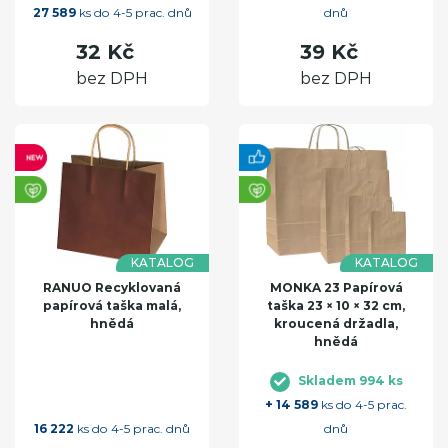
27 589
ks do 4-5 prac. dnů
dnů
32 Kč
39 Kč
bez DPH
bez DPH
KATALOG
KATALOG
RANUO Recyklovaná
MONKA 23 Papírová
papírová taška malá,
taška 23 × 10 × 32 cm,
hnědá
kroucená držadla,
hnědá
Skladem 994 ks
+ 14 589
ks do 4-5 prac.
16 222
ks do 4-5 prac. dnů
dnů