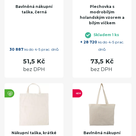
Bavlněná nákupní
Plechovka s
taška, černá
modrobílým
holandským vzorem a
bílým víčkem
Skladem 1 ks
+ 28 720
ks do 4-5 prac.
30 887
ks do 4-5 prac. dnů
dnů
51,5 Kč
73,5 Kč
bez DPH
bez DPH
Nákupní taška, krátké
Bavlněná nákupní