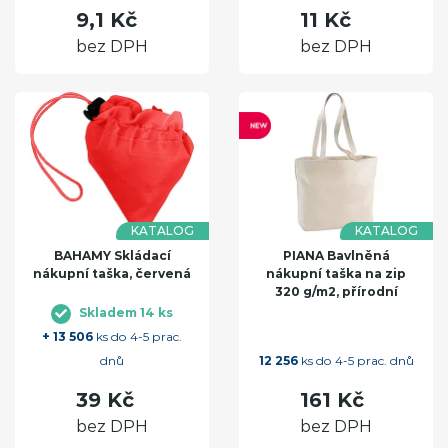
9,1 Kč
11 Kč
bez DPH
bez DPH
KATALOG
KATALOG
BAHAMY Skládací
PIANA Bavlněná
nákupní taška, červená
nákupní taška na zip
320 g/m2, přírodní
Skladem 14 ks
+ 13 506
ks do 4-5 prac.
dnů
12 256
ks do 4-5 prac. dnů
39 Kč
161 Kč
bez DPH
bez DPH