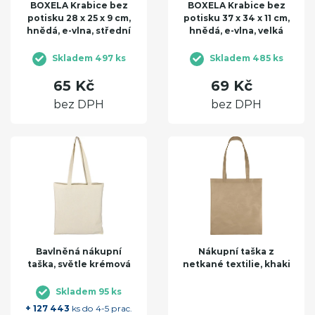
BOXELA Krabice bez
BOXELA Krabice bez
potisku 28 x 25 x 9 cm,
potisku 37 x 34 x 11 cm,
hnědá, e-vlna, střední
hnědá, e-vlna, velká
Skladem 497 ks
Skladem 485 ks
65 Kč
69 Kč
bez DPH
bez DPH
Bavlněná nákupní
Nákupní taška z
taška, světle krémová
netkané textilie, khaki
Skladem 95 ks
+ 127 443
ks do 4-5 prac.