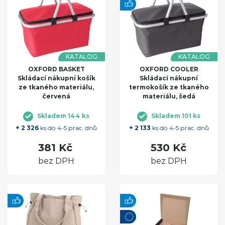
KATALOG
KATALOG
OXFORD BASKET
OXFORD COOLER
Skládací nákupní košík
Skládací nákupní
ze tkaného materiálu,
termokošík ze tkaného
červená
materiálu, šedá
Skladem 144 ks
Skladem 101 ks
+ 2 326
ks do 4-5 prac. dnů
+ 2 133
ks do 4-5 prac. dnů
381 Kč
530 Kč
bez DPH
bez DPH