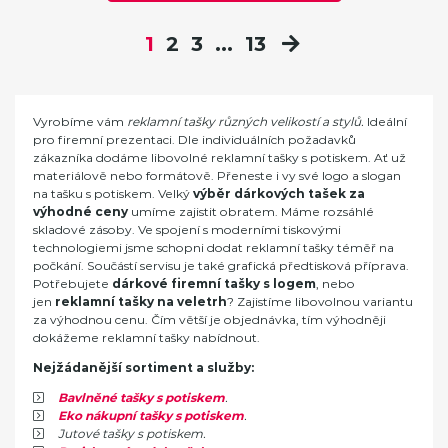
1
2
3
...
13
Vyrobíme vám
reklamní tašky různých velikostí a stylů.
Ideální
pro firemní prezentaci. Dle individuálních požadavků
zákazníka dodáme libovolné reklamní tašky s potiskem. Ať už
materiálově nebo formátově. Přeneste i vy své logo a slogan
na tašku s potiskem. Velký
výběr dárkových tašek za
výhodné ceny
umíme zajistit obratem. Máme rozsáhlé
skladové zásoby. Ve spojení s moderními tiskovými
technologiemi jsme schopni dodat reklamní tašky téměř na
počkání. Součástí servisu je také grafická předtisková příprava.
Potřebujete
dárkové firemní tašky s logem
, nebo
jen
reklamní tašky na veletrh
? Zajistíme libovolnou variantu
za výhodnou cenu. Čím větší je objednávka, tím výhodněji
dokážeme reklamní tašky nabídnout.
Nejžádanější sortiment a služby:
Bavlněné tašky s potiskem
.
Eko nákupní tašky s potiskem
.
Jutové tašky s potiskem.