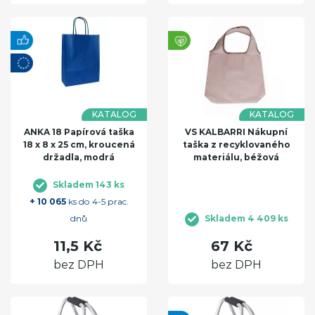
KATALOG
KATALOG
ANKA 18 Papírová taška
VS KALBARRI Nákupní
18 x 8 x 25 cm, kroucená
taška z recyklovaného
držadla, modrá
materiálu, béžová
Skladem 143 ks
+ 10 065
ks do 4-5 prac.
dnů
Skladem 4 409 ks
11,5 Kč
67 Kč
bez DPH
bez DPH