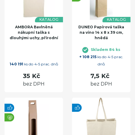
KATALOG
KATALOG
AMBORA Bavlněná
DUNEO Papírová taška
nákupní taška s
na víno 14 x 8 x 39 cm,
dlouhými uchy, přírodní
hnědá
Skladem 84 ks
+ 108 215
ks do 4-5 prac.
140 191
ks do 4-5 prac. dnů
dnů
35 Kč
7,5 Kč
bez DPH
bez DPH