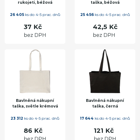
rukojeti, béžová
taška, béžová
26 405
ks do 4-5 prac. dnů
25 456
ks do 4-5 prac. dnů
37 Kč
42,5 Kč
bez DPH
bez DPH
Bavlněná nákupní
Bavlněná nákupní
taška, světle krémová
taška, černá
23 312
ks do 4-5 prac. dnů
17 644
ks do 4-5 prac. dnů
86 Kč
121 Kč
bez DPH
bez DPH