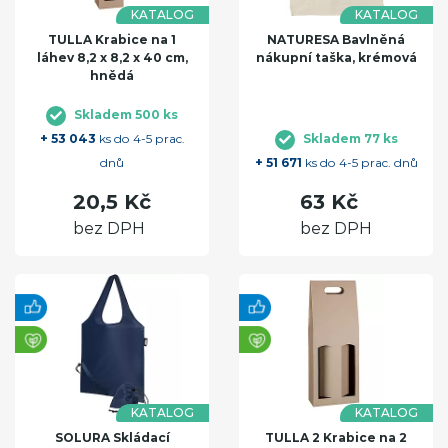
KATALOG
KATALOG
TULLA Krabice na 1
NATURESA Bavlněná
láhev 8,2 x 8,2 x 40 cm,
nákupní taška, krémová
hnědá
Skladem 500 ks
+ 53 043
ks do 4-5 prac.
Skladem 77 ks
dnů
+ 51 671
ks do 4-5 prac. dnů
20,5 Kč
63 Kč
bez DPH
bez DPH
KATALOG
KATALOG
SOLURA Skládací
TULLA 2 Krabice na 2