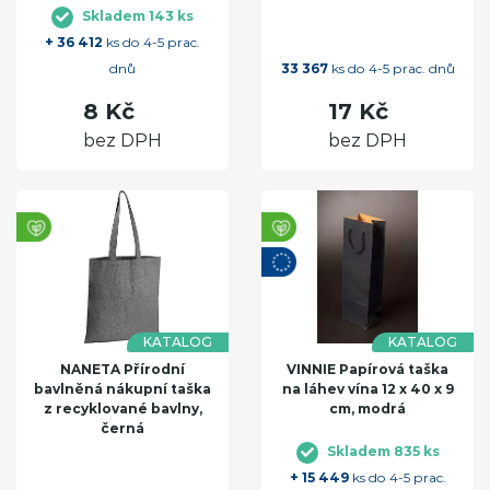
Skladem 143 ks
+ 36 412
ks do 4-5 prac.
dnů
33 367
ks do 4-5 prac. dnů
8 Kč
17 Kč
bez DPH
bez DPH
KATALOG
KATALOG
NANETA Přírodní
VINNIE Papírová taška
bavlněná nákupní taška
na láhev vína 12 x 40 x 9
z recyklované bavlny,
cm, modrá
černá
Skladem 835 ks
+ 15 449
ks do 4-5 prac.