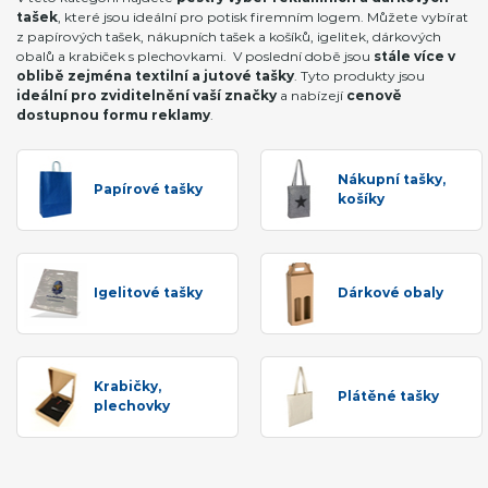
tašek
, které jsou ideální pro potisk firemním logem. Můžete vybírat
z papírových tašek, nákupních tašek a košíků, igelitek, dárkových
obalů a krabiček s plechovkami. V poslední době jsou
stále více v
oblibě zejména textilní a jutové tašky
. Tyto produkty jsou
ideální pro zviditelnění vaší značky
a nabízejí
cenově
dostupnou formu reklamy
.
Nákupní tašky,
Papírové tašky
košíky
Igelitové tašky
Dárkové obaly
Krabičky,
Plátěné tašky
plechovky