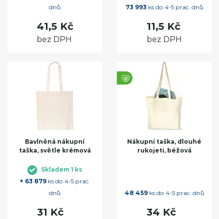
dnů
73 993
ks do 4-5 prac. dnů
41,5 Kč
11,5 Kč
bez DPH
bez DPH
Bavlněná nákupní
Nákupní taška, dlouhé
taška, světle krémová
rukojeti, béžová
Skladem 1 ks
+ 63 879
ks do 4-5 prac.
dnů
48 459
ks do 4-5 prac. dnů
31 Kč
34 Kč