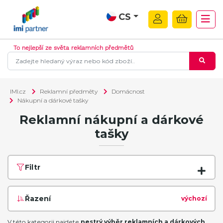
CS
To nejlepší ze světa reklamních předmětů
IMI.cz
Reklamní předměty
Domácnost
Nákupní a dárkové tašky
Reklamní nákupní a dárkové
tašky
Filtr
Řazení
výchozí
V této kategorii najdete
pestrý výběr reklamních a dárkových