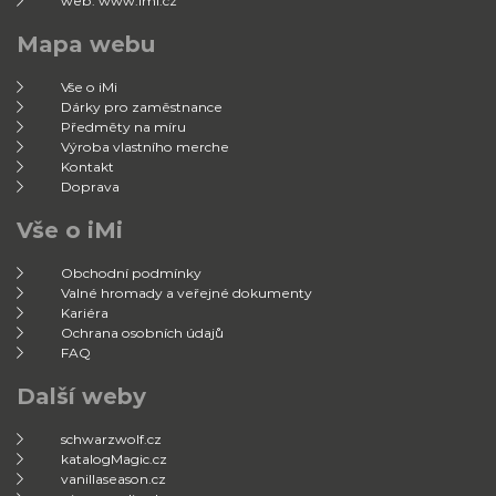
web: www.imi.cz
Mapa webu
Vše o iMi
Dárky pro zaměstnance
Předměty na míru
Výroba vlastního merche
Kontakt
Doprava
Vše o iMi
Obchodní podmínky
Valné hromady a veřejné dokumenty
Kariéra
Ochrana osobních údajů
FAQ
Další weby
schwarzwolf.cz
katalogMagic.cz
vanillaseason.cz