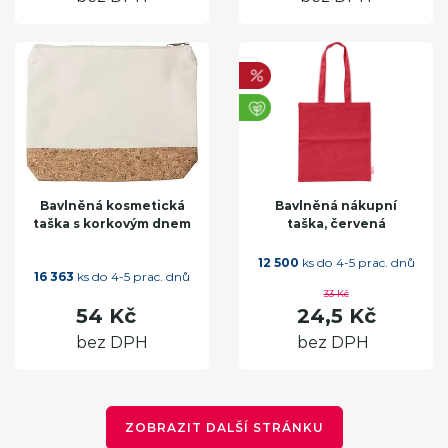
Bavlněná kosmetická
Bavlněná nákupní
taška s korkovým dnem
taška, červená
12 500
ks do 4-5 prac. dnů
16 363
ks do 4-5 prac. dnů
33 Kč
54 Kč
24,5 Kč
bez DPH
bez DPH
ZOBRAZIT DALŠÍ STRÁNKU