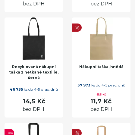
bez DPH
bez DPH
Recyklovaná nákupní
Nákupní taška, hnědá
taška z netkané textilie,
černá
37 973
ks do 4-5 prac. dnů
46 735
ks do 4-5 prac. dnů
15,5 Kč
14,5 Kč
11,7 Kč
bez DPH
bez DPH