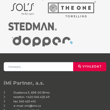
VYHLEDAT
iMi Partner, a.s.
Dusíkova 3, 638 00 Brno
telefon: +420 545 425 411
fax: 545 425 410
e-mail: imi@imi.cz