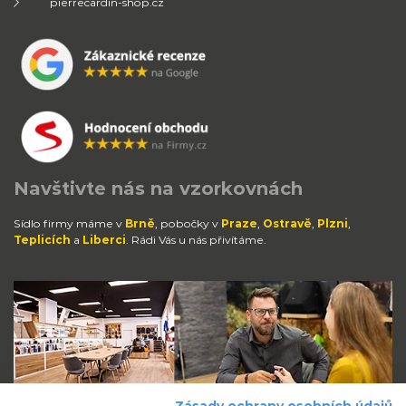
pierrecardin-shop.cz
Navštivte nás na vzorkovnách
Sídlo firmy máme v
Brně
, pobočky v
Praze
,
Ostravě
,
Plzni
,
Teplicích
a
Liberci
. Rádi Vás u nás přivítáme.