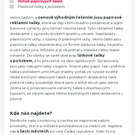
Potisk papírových tašek
.
Plastové tašky s potiskem.
Velmi častým a
cenově výhodným řešením jsou papírové
reklamní tašky
, které se dají velmi snadno potisknout a jejich
barevné varianty jsou téměř neomezené. Tyto reklamní tašky
dodáváme v opravdu širokém spektru variant. Například s
papírovými uchy, s výseky či plátěnými uchy. Velmi často jsou
papírové tašky objednávány ve formě dárkové tašky na jednu
či více lahví vína. Můžete si je objednat v klasické nebo lesklé
variantě. Do obliby se opět dostávají
látkové tašky
s potiskem,
a to převážně na úkor igelitových. Zpracovány
jsou jako nákupní tašky s logem. Stejně jako papír, tak i plátěná
taška s potiskem umožňuje snadný potisk ve vysoké kvalitě.
Vedle běžných látkových tašek s potiskem dodáváme také
plátěné tašky luxusnější, které sami o sobě slouží jako dárek.
Jedná se o propracované varianty tašek s doplňkovými
kapsami, se zipem apod. Mimo bavlněných tašek dodáváme i
jutové.
Kde nás najdete?
Navštivte naše vzorkovny a
nechte se inspirovat našimi
produkty, které si můžete prohlédnout na vlastní oči. Najdete
nás
v šesti městech
po celé České republice. Sídlo firmy