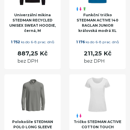
Univerzální mikina
Funkční tričko
STEDMAN RECYCLED
STEDMAN ACTIVE 140
UNISEX SWEAT HOODIE,
RAGLAN JUNIOR
černá, M
královská modrá XL
1 752
ks do 6-8 prac. dnů
1 176
ks do 6-8 prac. dnů
887,25 Kč
211,25 Kč
bez DPH
bez DPH
Polokošile STEDMAN
Tričko STEDMAN ACTIVE
POLO LONG SLEEVE
COTTON TOUCH