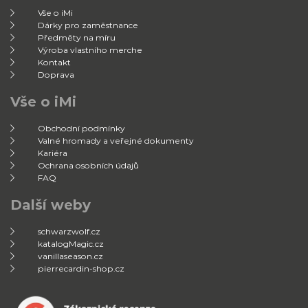
Vše o iMi
Dárky pro zaměstnance
Předměty na míru
Výroba vlastního merche
Kontakt
Doprava
Vše o iMi
Obchodní podmínky
Valné hromady a veřejné dokumenty
Kariéra
Ochrana osobních údajů
FAQ
Další weby
schwarzwolf.cz
katalogMagic.cz
vanillaseason.cz
pierrecardin-shop.cz