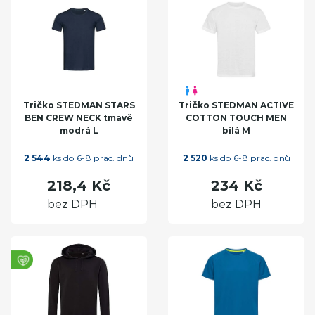
Tričko STEDMAN STARS
Tričko STEDMAN ACTIVE
BEN CREW NECK tmavě
COTTON TOUCH MEN
modrá L
bílá M
2 544
ks do 6-8 prac. dnů
2 520
ks do 6-8 prac. dnů
218,4 Kč
234 Kč
bez DPH
bez DPH