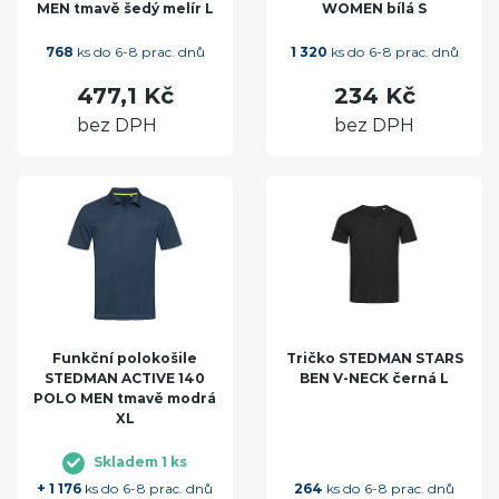
MEN tmavě šedý melír L
WOMEN bílá S
768
ks do 6-8 prac. dnů
1 320
ks do 6-8 prac. dnů
477,1 Kč
234 Kč
bez DPH
bez DPH
Funkční polokošile
Tričko STEDMAN STARS
STEDMAN ACTIVE 140
BEN V-NECK černá L
POLO MEN tmavě modrá
XL
Skladem 1 ks
+ 1 176
ks do 6-8 prac. dnů
264
ks do 6-8 prac. dnů