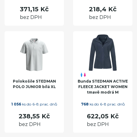
371,15 Kč
218,4 Kč
bez DPH
bez DPH
Polokošile STEDMAN
Bunda STEDMAN ACTIVE
POLO JUNIOR bílá XL
FLEECE JACKET WOMEN
tmavě modrá M
1 056
ks do 6-8 prac. dnů
768
ks do 6-8 prac. dnů
238,55 Kč
622,05 Kč
bez DPH
bez DPH