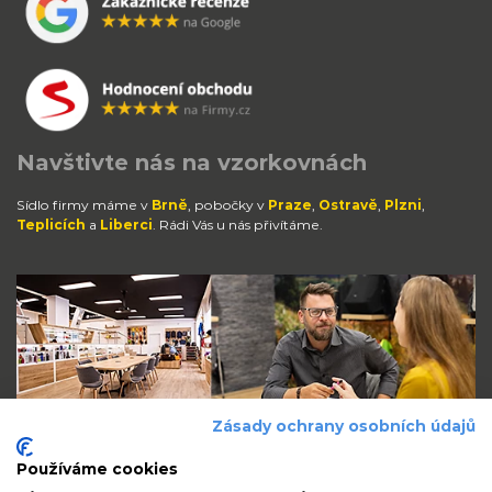
Navštivte nás na vzorkovnách
Sídlo firmy máme v
Brně
, pobočky v
Praze
,
Ostravě
,
Plzni
,
Teplicích
a
Liberci
. Rádi Vás u nás přivítáme.
Zásady ochrany osobních údajů
Používáme cookies