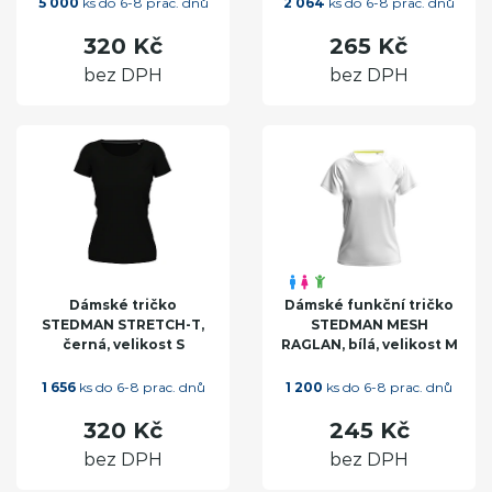
5 000
ks do 6-8 prac. dnů
2 064
ks do 6-8 prac. dnů
320 Kč
265 Kč
bez DPH
bez DPH
Dámské tričko
Dámské funkční tričko
STEDMAN STRETCH-T,
STEDMAN MESH
černá, velikost S
RAGLAN, bílá, velikost M
1 656
ks do 6-8 prac. dnů
1 200
ks do 6-8 prac. dnů
320 Kč
245 Kč
bez DPH
bez DPH