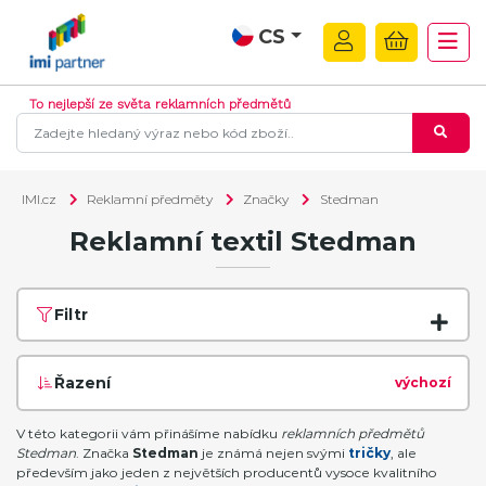
CS
To nejlepší ze světa reklamních předmětů
IMI.cz
Reklamní předměty
Značky
Stedman
Reklamní textil Stedman
Filtr
Řazení
výchozí
V této kategorii vám přinášíme nabídku
reklamních předmětů
Stedman
. Značka
Stedman
je známá nejen svými
tričky
, ale
především jako jeden z největších producentů vysoce kvalitního