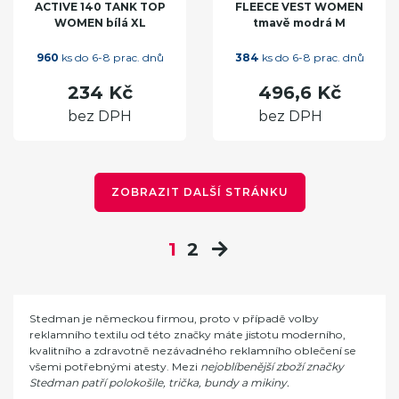
ACTIVE 140 TANK TOP
FLEECE VEST WOMEN
WOMEN bílá XL
tmavě modrá M
960
ks do 6-8 prac. dnů
384
ks do 6-8 prac. dnů
234 Kč
496,6 Kč
bez DPH
bez DPH
ZOBRAZIT DALŠÍ STRÁNKU
1
2
Stedman je německou firmou, proto v případě volby
reklamního textilu od této značky máte jistotu moderního,
kvalitního a zdravotně nezávadného reklamního oblečení se
všemi potřebnými atesty. Mezi
nejoblíbenější zboží značky
Stedman patří polokošile, trička, bundy a mikiny.