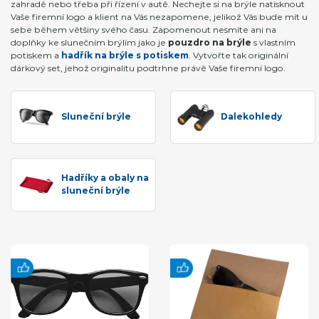
zahradě nebo třeba při řízení v autě. Nechejte si na brýle natisknout
Vaše firemní logo a klient na Vás nezapomene, jelikož Vás bude mít u
sebe během většiny svého času. Zapomenout nesmíte ani na
doplňky ke slunečním brýlím jako je
pouzdro na brýle
s vlastním
potiskem a
hadřík na brýle s potiskem
. Vytvořte tak originální
dárkový set, jehož originalitu podtrhne právě Vaše firemní logo.
Sluneční brýle
Dalekohledy
Hadříky a obaly na
sluneční brýle