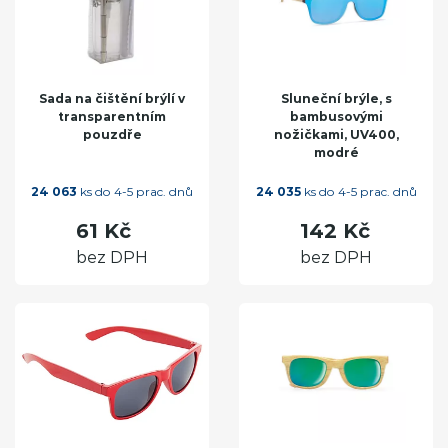
Sada na čištění brýlí v
Sluneční brýle, s
transparentním
bambusovými
pouzdře
nožičkami, UV400,
modré
24 063
ks do 4-5 prac. dnů
24 035
ks do 4-5 prac. dnů
61 Kč
142 Kč
bez DPH
bez DPH