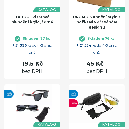
KATALOG
KATALOG
TADOUL Plastové
DROMO Sluneční brýle s
sluneční brýle, černá
nožkami v dřevěném
designu
Skladem 27 ks
Skladem 76 ks
+ 51 096
ks do 4-5 prac.
+ 21 534
ks do 4-5 prac.
dnů
dnů
19,5 Kč
45 Kč
bez DPH
bez DPH
KATALOG
KATALOG