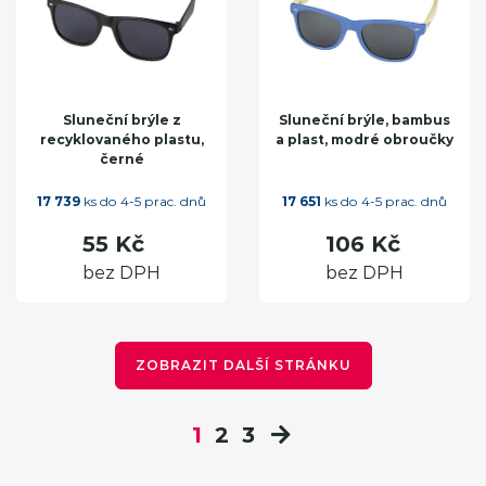
Sluneční brýle z
Sluneční brýle, bambus
recyklovaného plastu,
a plast, modré obroučky
černé
17 739
ks do 4-5 prac. dnů
17 651
ks do 4-5 prac. dnů
55 Kč
106 Kč
bez DPH
bez DPH
ZOBRAZIT DALŠÍ STRÁNKU
1
2
3