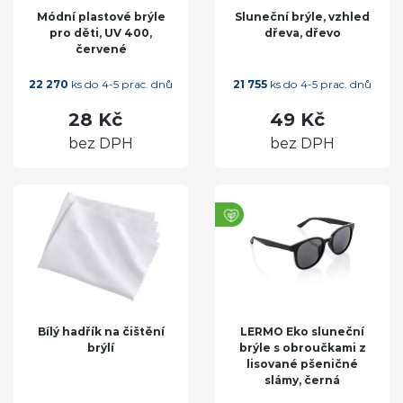
Módní plastové brýle
Sluneční brýle, vzhled
pro děti, UV 400,
dřeva, dřevo
červené
22 270
ks do 4-5 prac. dnů
21 755
ks do 4-5 prac. dnů
28 Kč
49 Kč
bez DPH
bez DPH
Bílý hadřík na čištění
LERMO Eko sluneční
brýlí
brýle s obroučkami z
lisované pšeničné
slámy, černá