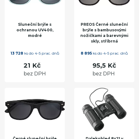
Sluneční brýle s
PREOS Černé sluneční
ochranou UV400,
brýle s bambusovými
modré
nožičkami a barevnými
skly, stříbrná
13 728
ks do 4-5 prac. dnů
8 895
ks do 4-5 prac. dnů
21 Kč
95,5 Kč
bez DPH
bez DPH
Černé sluneční brýle
Dalekohled 8x21 v