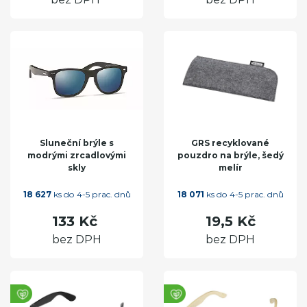
Sluneční brýle s
GRS recyklované
modrými zrcadlovými
pouzdro na brýle, šedý
skly
melír
18 627
ks do 4-5 prac. dnů
18 071
ks do 4-5 prac. dnů
133 Kč
19,5 Kč
bez DPH
bez DPH