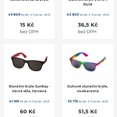
žluté
45 809
ks do 4-5 prac. dnů
43 803
ks do 4-5 prac. dnů
15 Kč
36,5 Kč
bez DPH
bez DPH
Sluneční brýle SunRay -
Duhové sluneční brýle,
černá skla, červená
vícebarevná
41 160
ks do 4-5 prac. dnů
32 715
ks do 4-5 prac. dnů
60 Kč
51,5 Kč