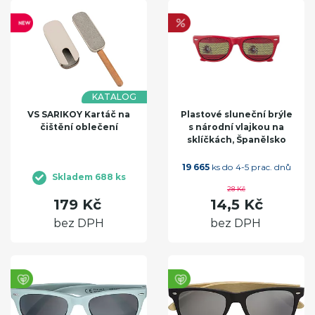
KATALOG
VS SARIKOY Kartáč na
Plastové sluneční brýle
čištění oblečení
s národní vlajkou na
sklíčkách, Španělsko
19 665
ks do 4-5 prac. dnů
Skladem 688 ks
28 Kč
179 Kč
14,5 Kč
bez DPH
bez DPH