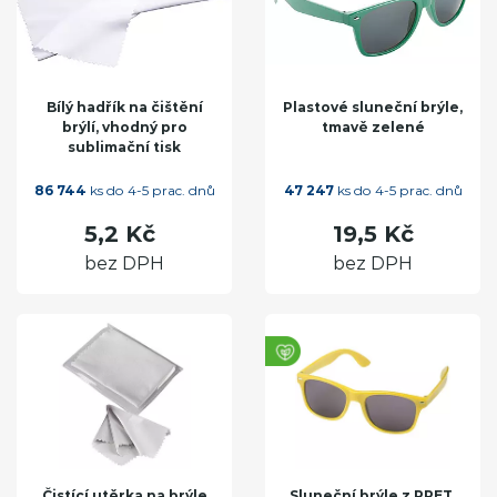
Bílý hadřík na čištění
Plastové sluneční brýle,
brýlí, vhodný pro
tmavě zelené
sublimační tisk
86 744
ks do 4-5 prac. dnů
47 247
ks do 4-5 prac. dnů
5,2 Kč
19,5 Kč
bez DPH
bez DPH
Čistící utěrka na brýle
Sluneční brýle z RPET,