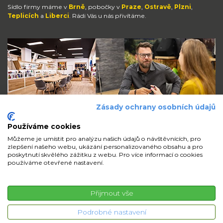
Sídlo firmy máme v
Brně
, pobočky v
Praze
,
Ostravě
,
Plzni
,
Teplicích
a
Liberci
. Rádi Vás u nás přivítáme.
Zásady ochrany osobních údajů
Používáme cookies
Můžeme je umístit pro analýzu našich údajů o návštěvnících, pro
zlepšení našeho webu, ukázání personalizovaného obsahu a pro
Zůstaňte s námi v kontaktu
poskytnutí skvělého zážitku z webu. Pro více informací o cookies
používáme otevřené nastavení.
volejte
pište
sdílejte
Přijmout vše
© 2026 iMi Partner, a.s. | Všechna práva vyhrazena
Podrobné nastavení