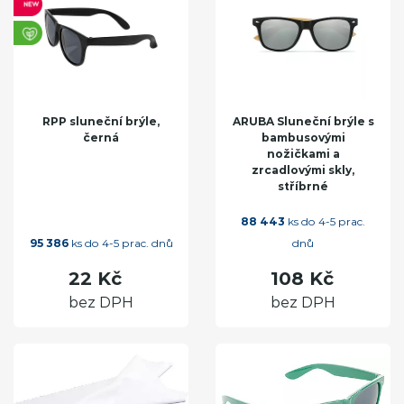
RPP sluneční brýle,
ARUBA Sluneční brýle s
černá
bambusovými
nožičkami a
zrcadlovými skly,
stříbrné
88 443
ks do 4-5 prac.
95 386
ks do 4-5 prac. dnů
dnů
22 Kč
108 Kč
bez DPH
bez DPH