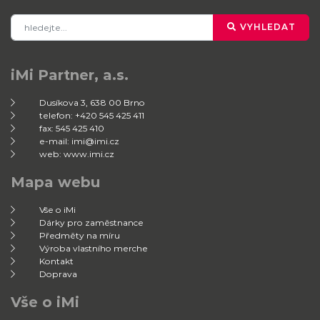
VYHLEDAT
iMi Partner, a.s.
Dusíkova 3, 638 00 Brno
telefon: +420 545 425 411
fax: 545 425 410
e-mail: imi@imi.cz
web: www.imi.cz
Mapa webu
Vše o iMi
Dárky pro zaměstnance
Předměty na míru
Výroba vlastního merche
Kontakt
Doprava
Vše o iMi