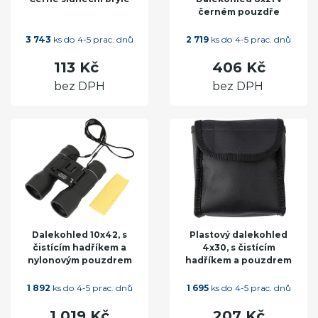
černém pouzdře
3 743
ks do 4-5 prac. dnů
2 719
ks do 4-5 prac. dnů
113 Kč
406 Kč
bez DPH
bez DPH
Dalekohled 10x42, s
Plastový dalekohled
čistícím hadříkem a
4x30, s čistícím
nylonovým pouzdrem
hadříkem a pouzdrem
1 892
ks do 4-5 prac. dnů
1 695
ks do 4-5 prac. dnů
1 019 Kč
207 Kč