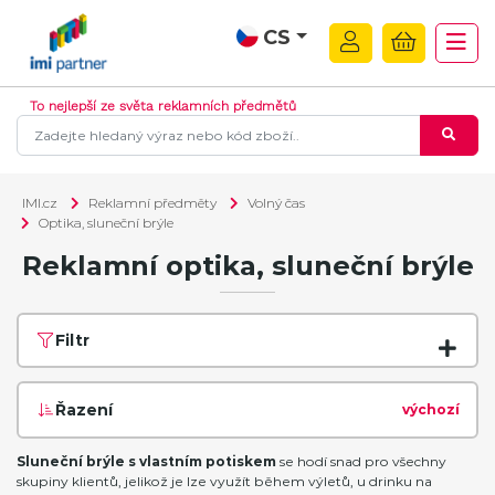
CS
To nejlepší ze světa reklamních předmětů
IMI.cz
Reklamní předměty
Volný čas
Optika, sluneční brýle
Reklamní optika, sluneční brýle
Filtr
Řazení
výchozí
Sluneční brýle s vlastním potiskem
se hodí snad pro všechny
skupiny klientů, jelikož je lze využít během výletů, u drinku na