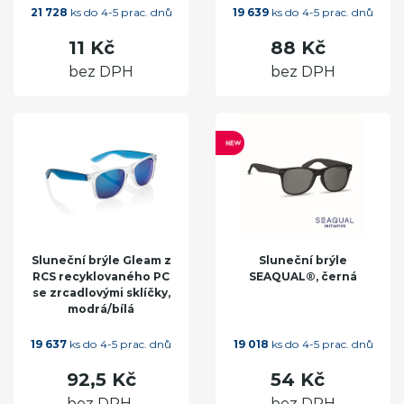
21 728
ks do 4-5 prac. dnů
19 639
ks do 4-5 prac. dnů
11 Kč
88 Kč
bez DPH
bez DPH
Sluneční brýle Gleam z
Sluneční brýle
RCS recyklovaného PC
SEAQUAL®, černá
se zrcadlovými sklíčky,
modrá/bílá
19 637
ks do 4-5 prac. dnů
19 018
ks do 4-5 prac. dnů
92,5 Kč
54 Kč
bez DPH
bez DPH