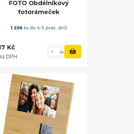
FOTO Obdélníkový
fotorámeček
1 256
ks do 4-5 prac. dnů
17 Kč
ks
ez DPH