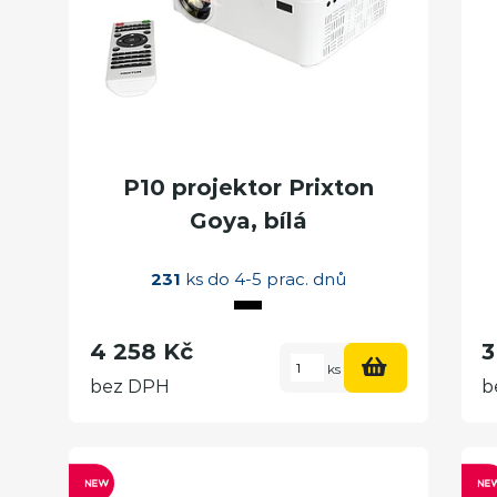
P10 projektor Prixton
Goya, bílá
231
ks do 4-5 prac. dnů
4 258 Kč
3
ks
bez DPH
b