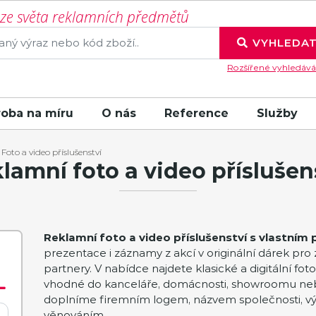
í ze světa reklamních předmětů
VYHLEDA
Rozšířené vyhledává
roba na míru
O nás
Reference
Služby
Foto a video příslušenství
lamní foto a video příslušen
Reklamní foto a video příslušenství s vlastním
prezentace i záznamy z akcí v originální dárek pr
partnery. V nabídce najdete klasické a digitální fo
vhodné do kanceláře, domácnosti, showroomu nebo 
doplníme firemním logem, názvem společnosti, 
věnováním.