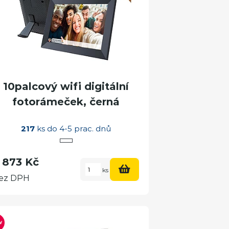
10palcový wifi digitální
fotorámeček, černá
217
ks do 4-5 prac. dnů
 873 Kč
ks
ez DPH