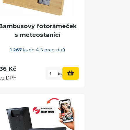
Bambusový fotorámeček
s meteostanicí
1 267
ks do 4-5 prac. dnů
36 Kč
ks
ez DPH