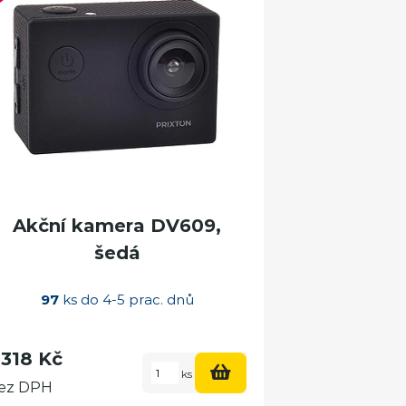
Akční kamera DV609,
šedá
97
ks do 4-5 prac. dnů
 318 Kč
ks
ez DPH