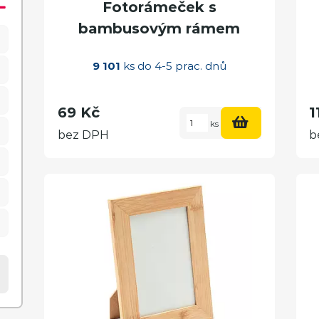
Fotorámeček s
bambusovým rámem
9 101
ks do 4-5 prac. dnů
69 Kč
1
ks
bez DPH
b