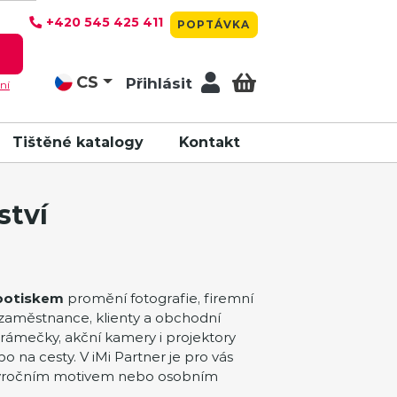
+420 545 425 411
POPTÁVKA
T
CS
Přihlásit
ní
Tištěné katalogy
Kontakt
ství
 potiskem
promění fotografie, firemní
o zaměstnance, klienty a obchodní
torámečky, akční kamery i projektory
na cesty. V iMi Partner je pro vás
výročním motivem nebo osobním