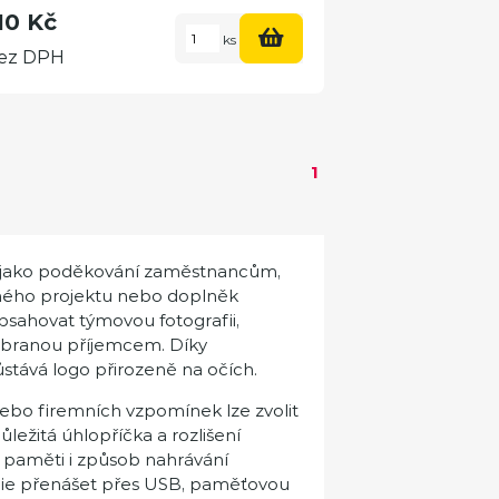
10 Kč
ks
ez DPH
1
t jako poděkování zaměstnancům,
ného projektu nebo doplněk
sahovat týmovou fotografii,
 vybranou příjemcem. Díky
stává logo přirozeně na očích.
nebo firemních vzpomínek lze zvolit
důležitá úhlopříčka a rozlišení
a paměti i způsob nahrávání
fie přenášet přes USB, paměťovou