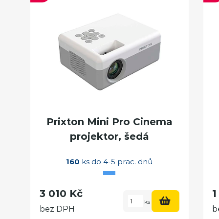
Prixton Mini Pro Cinema
projektor, šedá
160
ks do 4-5 prac. dnů
3 010 Kč
1
ks
bez DPH
b