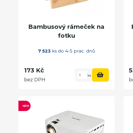
Bambusový rámeček na
fotku
7 523
ks do 4-5 prac. dnů
173 Kč
5
ks
bez DPH
b