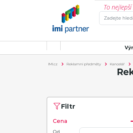
To nejlepš
Vý
IMI.cz
Reklamní předměty
Kancelář
Rek
Filtr
Cena
Od