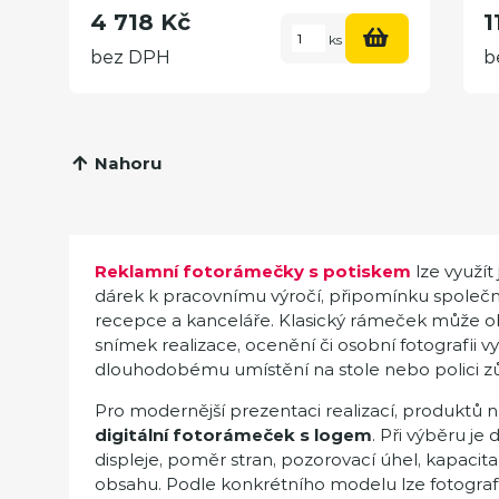
4 718 Kč
1
ks
bez DPH
b
Nahoru
Reklamní fotorámečky s potiskem
lze využí
dárek k pracovnímu výročí, připomínku společ
recepce a kanceláře. Klasický rámeček může ob
snímek realizace, ocenění či osobní fotografii
dlouhodobému umístění na stole nebo polici zů
Pro modernější prezentaci realizací, produktů 
digitální fotorámeček s logem
. Při výběru je 
displeje, poměr stran, pozorovací úhel, kapacit
obsahu. Podle konkrétního modelu lze fotogra