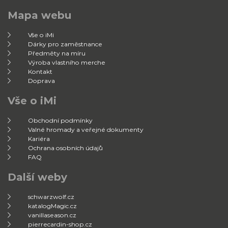
Mapa webu
Vše o iMi
Dárky pro zaměstnance
Předměty na míru
Výroba vlastního merche
Kontakt
Doprava
Vše o iMi
Obchodní podmínky
Valné hromady a veřejné dokumenty
Kariéra
Ochrana osobních údajů
FAQ
Další weby
schwarzwolf.cz
katalogMagic.cz
vanillaseason.cz
pierrecardin-shop.cz