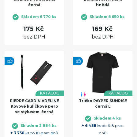
černá
hnědá
Skladem 6 770 ks
Skladem 6 650 ks
175 Kč
169 Kč
bez DPH
bez DPH
KATALOG
KATALOG
PIERRE CARDIN ADELINE
Tričko PAYPER SUNRISE
Kovové kuličkové pero
černá L
se stylusem, černá
Skladem 4 ks
Skladem 2 884 ks
+ 6 458
ks do 6-8 prac.
+ 3 750
ks do 10 prac. dnů
dnů