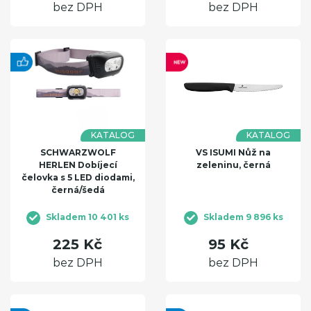
bez DPH
bez DPH
KATALOG
KATALOG
SCHWARZWOLF
VS ISUMI Nůž na
HERLEN Dobíjecí
zeleninu, černá
čelovka s 5 LED diodami,
černá/šedá
Skladem 10 401 ks
Skladem 9 896 ks
225 Kč
95 Kč
bez DPH
bez DPH