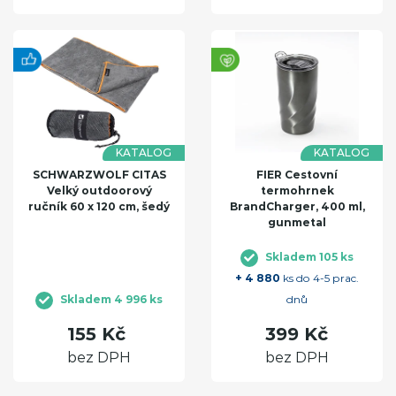
KATALOG
KATALOG
SCHWARZWOLF CITAS
FIER Cestovní
Velký outdoorový
termohrnek
ručník 60 x 120 cm, šedý
BrandCharger, 400 ml,
gunmetal
Skladem 105 ks
+ 4 880
ks do 4-5 prac.
Skladem 4 996 ks
dnů
155 Kč
399 Kč
bez DPH
bez DPH