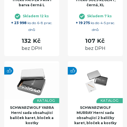
barva černá L
černá, XL
Skladem 12 ks
Skladem 7 ks
+ 23 998
ks do 6-8 prac.
+ 19 275
ks do 4-5 prac.
dnů
dnů
132 Kč
107 Kč
bez DPH
bez DPH
KATALOG
KATALOG
SCHWARZWOLF YARRA
SCHWARZWOLF
Herní sada obsahující
MURRAY Herní sada
balíček karet, bloček a
obsahující 2 balíčky
kostky
karet, bloček a kostky