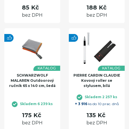
85 Kč
188 Kč
bez DPH
bez DPH
KATALOG
KATALOG
SCHWARZWOLF
PIERRE CARDIN CLAUDIE
MALAREN Outdoorový
Kovový roller se
ručník 65 x 140 cm, šedá
stylusem, bílá
Skladem 2 257 ks
Skladem 6 239 ks
+ 3 916
ks do 10 prac. dnů
175 Kč
135 Kč
bez DPH
bez DPH