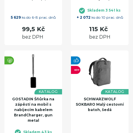
Skladem 3 541 ks
5 629
ks do 6-8 prac. dnů
+ 2 072
ks do 10 prac. dnů
99,5 Kč
115 Kč
bez DPH
bez DPH
KATALOG
KATALOG
GOSTADIN Šňůrka na
SCHWARZWOLF
zápěstí na mobil s
SOKBARO Malý cestovní
nabíjecím kabelem
batoh, šedá
BrandCharger, gun
metal
Skladem 43 ks