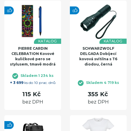
KATALOG
KATALOG
PIERRE CARDIN
SCHWARZWOLF
CELEBRATION Kovové
DELGADA Dobíjecí
kuličkové pero se
kovová svítilna s T6
stylusem, tmavě modrá
diodou, černá
Skladem 1 234 ks
+ 3 699
ks do 10 prac. dnů
Skladem 4 719 ks
115 Kč
355 Kč
bez DPH
bez DPH