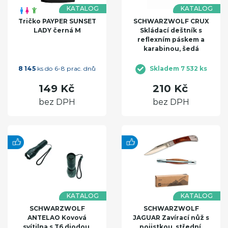
KATALOG
KATALOG
Tričko PAYPER SUNSET
SCHWARZWOLF CRUX
LADY černá M
Skládací deštník s
reflexním páskem a
karabinou, šedá
8 145
ks do 6-8 prac. dnů
Skladem 7 532 ks
149 Kč
210 Kč
bez DPH
bez DPH
KATALOG
KATALOG
SCHWARZWOLF
SCHWARZWOLF
ANTELAO Kovová
JAGUAR Zavírací nůž s
svítilna s T6 diodou,
pojistkou, střední,