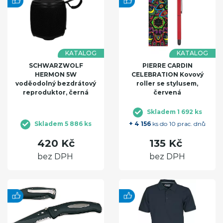
KATALOG
KATALOG
SCHWARZWOLF
PIERRE CARDIN
HERMON 5W
CELEBRATION Kovový
voděodolný bezdrátový
roller se stylusem,
reproduktor, černá
červená
Skladem 1 692 ks
Skladem 5 886 ks
+ 4 156
ks do 10 prac. dnů
420 Kč
135 Kč
bez DPH
bez DPH