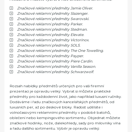
Značkové reklamní předměty Jamie Oliver.
Značkové reklamní předměty Slazenger.
Značkové reklamní předměty Swarovski.
Značkové reklamní předměty Parker.
Značkové reklamní předměty Stedman.
Značkové reklamní předměty Elevate.
Značkové reklamní předměty Victorinox.
Značkové reklamní předměty SOL´S.
Značkové reklamní předměty The One Towelling.
Značkové reklamní předměty Payper.
Značkové reklamní předměty Piere Cardin.
Značkové reklamní předměty Vanilla Season.
Značkové reklamní předměty Schwarzwolf.
Rozsah nabídky předmětů určených pro vaši firemní
prezentaci je opravdu veliký. Vybrat si můžete praktické
předměty pro každodenní život, jako například luxusní ručníky.
Dodáváme i řadu značkových kancelářských předmětů, od
luxusních per, až po deskové bloky. Radost uděláte i
volnočasovými reklamními předměty v podobě batohů,
oblečení nebo kempingového sortimentu. Objednat můžete
značkové hodinky, nože, dalekohledy, sady pro milovníky vína
a řadu dalšího sortimentu. Výběr je opravdu veliký.