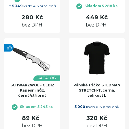
+ 5 349
ks do 4-5 prac. dnů
Skladem 5 288 ks
280 Kč
449 Kč
bez DPH
bez DPH
KATALOG
SCHWARZWOLF GEDIZ
Pánské tričko STEDMAN
Kapesní nůž,
STRETCH-T, černá,
černá/stříbrná
velikost L
Skladem 5 245 ks
5 000
ks do 6-8 prac. dnů
89 Kč
320 Kč
bez DPH
bez DPH