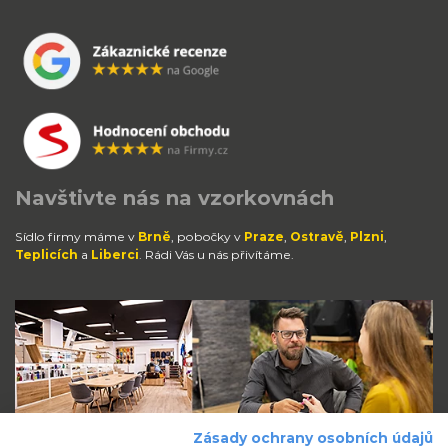
Navštivte nás na vzorkovnách
Sídlo firmy máme v
Brně
, pobočky v
Praze
,
Ostravě
,
Plzni
,
Teplicích
a
Liberci
. Rádi Vás u nás přivítáme.
Zásady ochrany osobních údajů