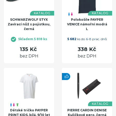
KATALOG
KATALOG
SCHWARZWOLF STYX
Polokošile PAYPER
Zavírací nůž s pojistkou,
VENICE námořní modrá
černá
L
Skladem 5 818 ks
5 682
ks do 6-8 prac. dnů
135 Kč
338 Kč
bez DPH
bez DPH
KATALOG
Dětské tričko PAYPER
PIERRE CARDIN DENISE
PRINT KIDS, bílá, 9/10 let
Kuličkové pero, černá