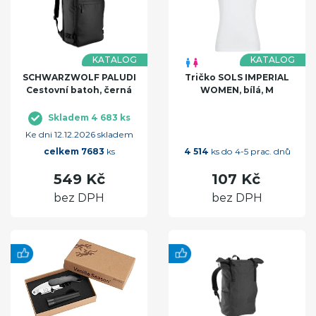
KATALOG
KATALOG
SCHWARZWOLF PALUDI
Tričko SOLS IMPERIAL
Cestovní batoh, černá
WOMEN, bílá, M
Skladem 4 683 ks
Ke dni 12.12.2026 skladem
celkem 7683
ks
4 514
ks do 4-5 prac. dnů
549 Kč
107 Kč
bez DPH
bez DPH