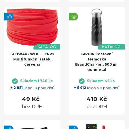
KATALOG
KATALOG
SCHWARZWOLF JERRY
GIRDIR Cestovní
Multifunkční šátek,
termoska
červená
BrandCharger, 500 ml,
gunmetal
Skladem 1 740 ks
Skladem 45 ks
+ 2 851
ks do 10 prac. dnů
+ 5 912
ks do 4-5 prac. dnů
49 Kč
410 Kč
bez DPH
bez DPH