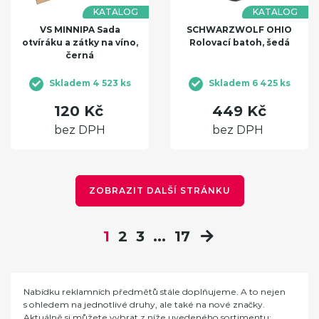
KATALOG
KATALOG
VS MINNIPA Sada
SCHWARZWOLF OHIO
otvíráku a zátky na víno,
Rolovací batoh, šedá
černá
Skladem 4 523 ks
Skladem 6 425 ks
120 Kč
449 Kč
bez DPH
bez DPH
ZOBRAZIT DALŠÍ STRÁNKU
1
2
3
...
17
Nabídku reklamních předmětů stále doplňujeme. A to nejen
s ohledem na jednotlivé druhy, ale také na nové značky.
Aktuálně si můžete vybrat z níže uvedeného sortimentu: