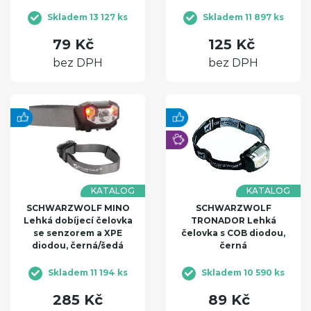
Skladem 13 127 ks
Skladem 11 897 ks
79 Kč
125 Kč
bez DPH
bez DPH
KATALOG
KATALOG
SCHWARZWOLF MINO
SCHWARZWOLF
Lehká dobíjecí čelovka
TRONADOR Lehká
se senzorem a XPE
čelovka s COB diodou,
diodou, černá/šedá
černá
Skladem 11 194 ks
Skladem 10 590 ks
285 Kč
89 Kč