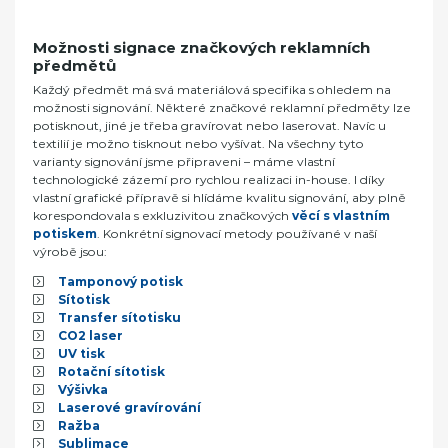
Možnosti signace značkových reklamních
předmětů
Každý předmět má svá materiálová specifika s ohledem na
možnosti signování. Některé značkové reklamní předměty lze
potisknout, jiné je třeba gravírovat nebo laserovat. Navíc u
textilií je možno tisknout nebo vyšívat. Na všechny tyto
varianty signování jsme připraveni – máme vlastní
technologické zázemí pro rychlou realizaci in-house. I díky
vlastní grafické přípravě si hlídáme kvalitu signování, aby plně
korespondovala s exkluzivitou značkových
věcí s vlastním
potiskem
. Konkrétní signovací metody používané v naší
výrobě jsou:
Tamponový potisk
Sítotisk
Transfer sítotisku
CO2 laser
UV tisk
Rotační sítotisk
Výšivka
Laserové gravírování
Ražba
Sublimace