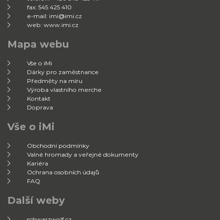
fax: 545 425 410
e-mail: imi@imi.cz
web: www.imi.cz
Mapa webu
Vše o iMi
Dárky pro zaměstnance
Předměty na míru
Výroba vlastního merche
Kontakt
Doprava
Vše o iMi
Obchodní podmínky
Valné hromady a veřejné dokumenty
Kariéra
Ochrana osobních údajů
FAQ
Další weby
schwarzwolf.cz