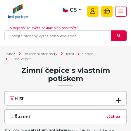
CS
To nejlepší ze světa reklamních předmětů
IMI.cz
Reklamní předměty
Textil
Čepice
Zimní čepice
Zimní čepice s vlastním
potiskem
Filtr
Řazení
výchozí
Zimní čepice
s vlastním potiskem
jsou originálním dárkem v