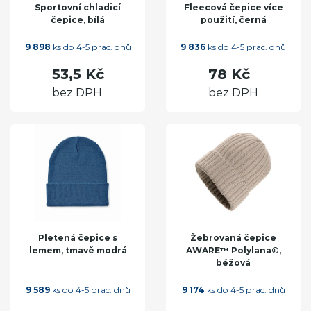
Sportovní chladicí
Fleecová čepice více
čepice, bílá
použití, černá
9 898
ks do 4-5 prac. dnů
9 836
ks do 4-5 prac. dnů
53,5 Kč
78 Kč
bez DPH
bez DPH
Pletená čepice s
Žebrovaná čepice
lemem, tmavě modrá
AWARE™ Polylana®,
béžová
9 589
ks do 4-5 prac. dnů
9 174
ks do 4-5 prac. dnů