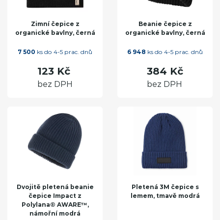
Zimní čepice z
Beanie čepice z
organické bavlny, černá
organické bavlny, černá
7 500
ks do 4-5 prac. dnů
6 948
ks do 4-5 prac. dnů
123 Kč
384 Kč
bez DPH
bez DPH
Dvojitě pletená beanie
Pletená 3M čepice s
čepice Impact z
lemem, tmavě modrá
Polylana® AWARE™,
námořní modrá