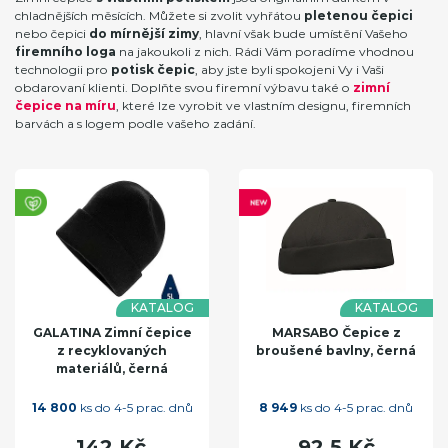
chladnějších měsících. Můžete si zvolit vyhřátou
pletenou čepici
nebo čepici
do mírnější zimy
, hlavní však bude umístění Vašeho
firemního loga
na jakoukoli z nich. Rádi Vám poradíme vhodnou
technologii pro
potisk čepic
, aby jste byli spokojeni Vy i Vaši
obdarovaní klienti. Doplňte svou firemní výbavu také o
zimní
čepice na míru
, které lze vyrobit ve vlastním designu, firemních
barvách a s logem podle vašeho zadání.
KATALOG
KATALOG
GALATINA Zimní čepice
MARSABO Čepice z
z recyklovaných
broušené bavlny, černá
materiálů, černá
14 800
ks do 4-5 prac. dnů
8 949
ks do 4-5 prac. dnů
142 Kč
92,5 Kč