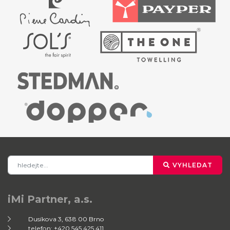
VYHLEDAT
iMi Partner, a.s.
Dusíkova 3, 638 00 Brno
telefon: +420 545 425 411