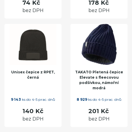
74 Kč
178 Kč
bez DPH
bez DPH
Unisex čepice z RPET,
TAKATO Pletená čepice
černá
Elevate s fleecovou
podšívkou, námořní
modrá
9 143
ks do 4-5 prac. dnů
8 929
ks do 4-5 prac. dnů
140 Kč
201 Kč
bez DPH
bez DPH