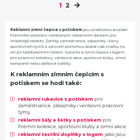
1
2
Reklamní zimní čepice s potiskem
jsou praktickou součástí
firemního oblečení i oblíbeným reklamním dárkem pro
chladnější období. Zahřejí zaměstnance, zákazníky i členy
sportovních týmů a zároveň pomohou dostat vaši značku na
oči při každodenním nošení. Vyberte si zimní čepice s logem
pro pracovní kolektivy, venkovní akce, sportovní kluby, zimní
kampaně nebo dárkové balíčky.
K reklamním zimním čepicím s
potiskem se hodí také:
reklamní rukavice s potiskem
pro
zaměstnance, zákazníky i venkovní pracovní
týmy,
reklamní šály a šátky s potiskem
pro
firemní kolekce, sportovní kluby a zimní akce,
reklamní textilní doplňky s logem
, jako jsou