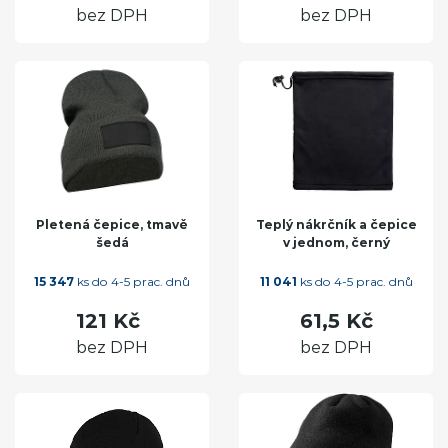
bez DPH
bez DPH
Pletená čepice, tmavě
Teplý nákrčník a čepice
šedá
v jednom, černý
15 347
ks do 4-5 prac. dnů
11 041
ks do 4-5 prac. dnů
121 Kč
61,5 Kč
bez DPH
bez DPH