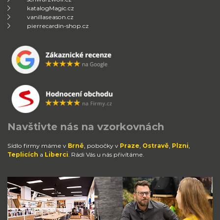
katalogMagic.cz
vanillaseason.cz
pierrecardin-shop.cz
Navštivte nás na vzorkovnách
Sídlo firmy máme v
Brně
, pobočky v
Praze
,
Ostravě
,
Plzni
,
Teplicích
a
Liberci
. Rádi Vás u nás přivítáme.