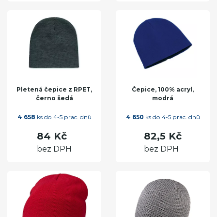
Pletená čepice z RPET,
Čepice, 100% acryl,
černo šedá
modrá
4 658
ks do 4-5 prac. dnů
4 650
ks do 4-5 prac. dnů
84 Kč
82,5 Kč
bez DPH
bez DPH