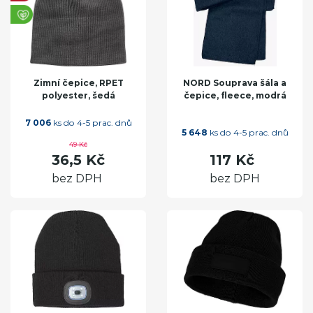
Zimní čepice, RPET
NORD Souprava šála a
polyester, šedá
čepice, fleece, modrá
7 006
ks do 4-5 prac. dnů
5 648
ks do 4-5 prac. dnů
49 Kč
36,5 Kč
117 Kč
bez DPH
bez DPH