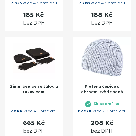
2 823
ks do 4-5 prac. dnů
2 768
ks do 4-5 prac. dnů
185 Kč
188 Kč
bez DPH
bez DPH
Zimní čepice se šálou a
Pletená čepice s
rukavicemi
ohrnem, světle šedá
Skladem 1 ks
2 644
ks do 4-5 prac. dnů
+ 2 578
ks do 2-3 prac. dnů
665 Kč
208 Kč
bez DPH
bez DPH