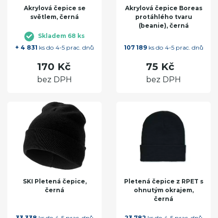
Akrylová čepice se
Akrylová čepice Boreas
světlem, černá
protáhlého tvaru
(beanie), černá
Skladem 68 ks
+ 4 831
ks do 4-5 prac. dnů
107 189
ks do 4-5 prac. dnů
170 Kč
75 Kč
bez DPH
bez DPH
SKI Pletená čepice,
Pletená čepice z RPET s
černá
ohnutým okrajem,
černá
33 338
ks do 4-5 prac. dnů
23 782
ks do 4-5 prac. dnů