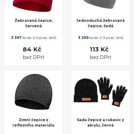
Žebrovaná čepice,
Jednoduchá žebrovaná
červená
čepice, šedá
3 367
ks do 4-5 prac. dnů
3 269
ks do 2-3 prac. dnů
84 Kč
113 Kč
bez DPH
bez DPH
Zimní čepice z
Sada čepice a rukavic z
reflexního materiálu
akrylu, černá