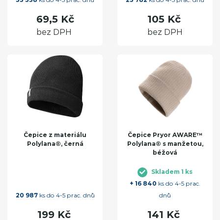
69,5 Kč
105 Kč
bez DPH
bez DPH
Čepice z materiálu
Čepice Pryor AWARE™
Polylana®, černá
Polylana® s manžetou,
béžová
Skladem 1 ks
+ 16 840
ks do 4-5 prac.
20 987
ks do 4-5 prac. dnů
dnů
199 Kč
141 Kč