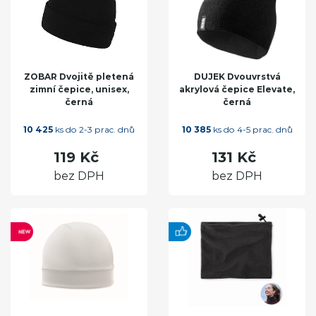
ZOBAR Dvojitě pletená
DUJEK Dvouvrstvá
zimní čepice, unisex,
akrylová čepice Elevate,
černá
černá
10 425
ks do 2-3 prac. dnů
10 385
ks do 4-5 prac. dnů
119 Kč
131 Kč
bez DPH
bez DPH