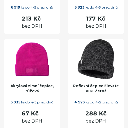
6 919
ks do 4-5 prac. dnů
5 823
ks do 4-5 prac. dnů
213 Kč
177 Kč
bez DPH
bez DPH
Akrylová zimní čepice,
Reflexní čepice Elevate
růžová
RIGI, černá
5 035
ks do 4-5 prac. dnů
4 973
ks do 4-5 prac. dnů
67 Kč
288 Kč
bez DPH
bez DPH