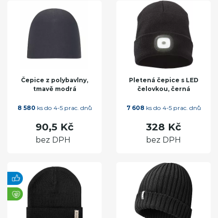
Čepice z polybavlny,
Pletená čepice s LED
tmavě modrá
čelovkou, černá
8 580
ks do 4-5 prac. dnů
7 608
ks do 4-5 prac. dnů
90,5 Kč
328 Kč
bez DPH
bez DPH