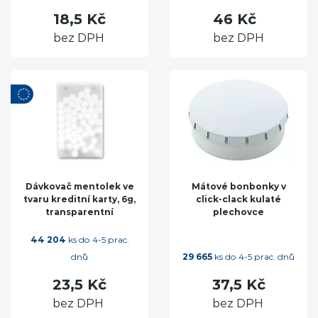
18,5 Kč
46 Kč
bez DPH
bez DPH
Dávkovač mentolek ve
Mátové bonbonky v
tvaru kreditní karty, 6g,
click-clack kulaté
transparentní
plechovce
44 204
ks do 4-5 prac.
dnů
29 665
ks do 4-5 prac. dnů
23,5 Kč
37,5 Kč
bez DPH
bez DPH