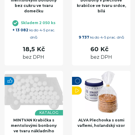
mentolovými bonbony
bonbóny v plechové
bez cukru ve tvaru
krabičce ve tvaru srdce,
domečku
bílá
Skladem 2 050 ks
+ 13 082
ks do 4-5 prac.
dnů
9 737
ks do 4-5 prac. dnů
18,5 Kč
60 Kč
bez DPH
bez DPH
KATALOG
MINTVAN Krabička s
ALVA Plechovka s osmi
mentolovými bonbony
vaflemi, holandský vzor
ve tvaru nákladního