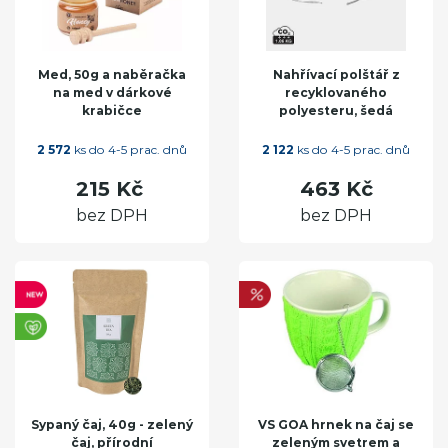
Med, 50g a naběračka
Nahřívací polštář z
na med v dárkové
recyklovaného
krabičce
polyesteru, šedá
2 572
ks do 4-5 prac. dnů
2 122
ks do 4-5 prac. dnů
215 Kč
463 Kč
bez DPH
bez DPH
Sypaný čaj, 40g - zelený
VS GOA hrnek na čaj se
čaj, přírodní
zeleným svetrem a