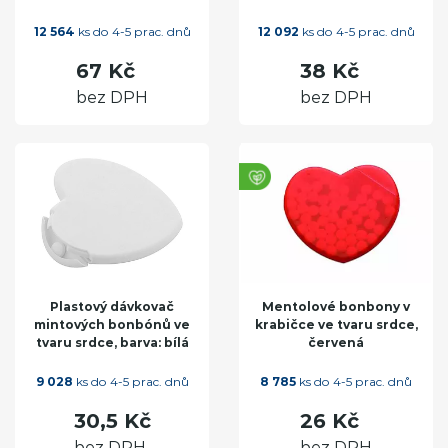
12 564
ks do 4-5 prac. dnů
12 092
ks do 4-5 prac. dnů
67 Kč
38 Kč
bez DPH
bez DPH
Plastový dávkovač
Mentolové bonbony v
mintových bonbónů ve
krabičce ve tvaru srdce,
tvaru srdce, barva: bílá
červená
9 028
ks do 4-5 prac. dnů
8 785
ks do 4-5 prac. dnů
30,5 Kč
26 Kč
bez DPH
bez DPH