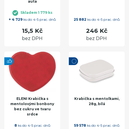
auta
Skladem 1 779 ks
+ 4 729
ks do 4-5 prac. dnů
25 882
ks do 4-5 prac. dnů
15,5 Kč
246 Kč
bez DPH
bez DPH
ELENI Krabička s
Krabička s mentolkami,
mentolovými bonbony
28g, bílá
bez cukru ve tvaru
srdce
8
ks do 4-5 prac. dnů
59 578
ks do 4-5 prac. dnů