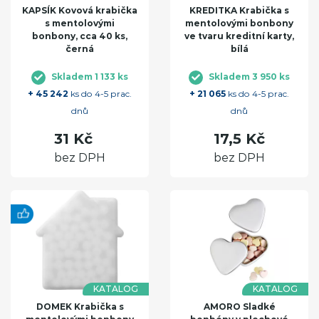
KAPSÍK Kovová krabička
KREDITKA Krabička s
s mentolovými
mentolovými bonbony
bonbony, cca 40 ks,
ve tvaru kreditní karty,
černá
bílá
Skladem 1 133 ks
Skladem 3 950 ks
+ 45 242
ks do 4-5 prac.
+ 21 065
ks do 4-5 prac.
dnů
dnů
31 Kč
17,5 Kč
bez DPH
bez DPH
KATALOG
KATALOG
DOMEK Krabička s
AMORO Sladké