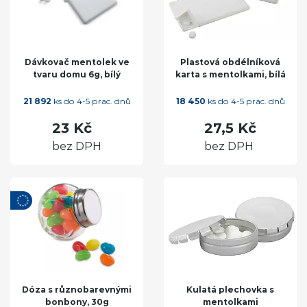
Dávkovač mentolek ve
Plastová obdélníková
tvaru domu 6g, bílý
karta s mentolkami, bílá
21 892
ks do 4-5 prac. dnů
18 450
ks do 4-5 prac. dnů
23 Kč
27,5 Kč
bez DPH
bez DPH
Dóza s různobarevnými
Kulatá plechovka s
bonbony, 30g
mentolkami