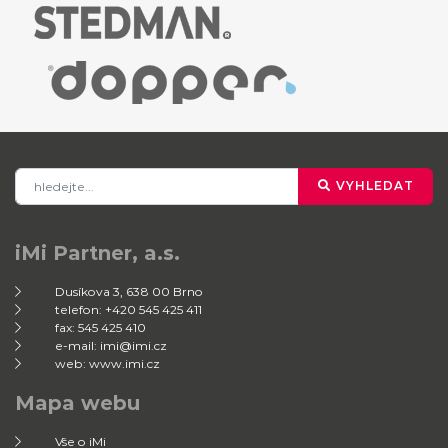
VYHLEDAT
iMi Partner, a.s.
Dusíkova 3, 638 00 Brno
telefon: +420 545 425 411
fax: 545 425 410
e-mail: imi@imi.cz
web: www.imi.cz
Mapa webu
Vše o iMi