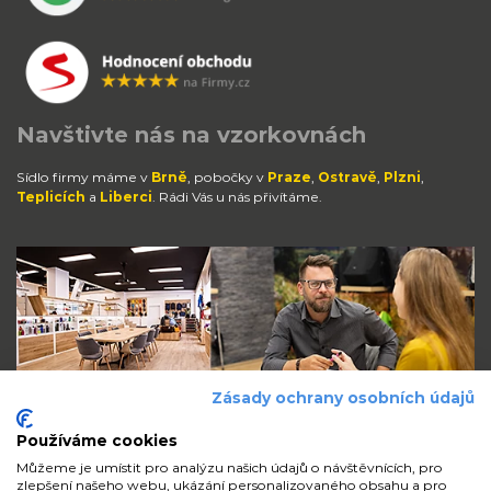
Navštivte nás na vzorkovnách
Sídlo firmy máme v
Brně
, pobočky v
Praze
,
Ostravě
,
Plzni
,
Teplicích
a
Liberci
. Rádi Vás u nás přivítáme.
Zásady ochrany osobních údajů
Používáme cookies
Můžeme je umístit pro analýzu našich údajů o návštěvnících, pro
zlepšení našeho webu, ukázání personalizovaného obsahu a pro