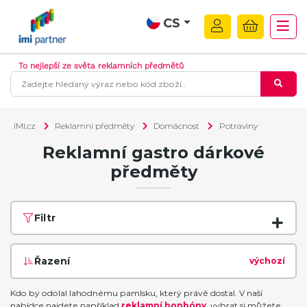
CS
To nejlepší ze světa reklamních předmětů
IMI.cz
Reklamní předměty
Domácnost
Potraviny
Reklamní gastro dárkové
předměty
Filtr
Řazení
výchozí
Kdo by odolal lahodnému pamlsku, který právě dostal. V naší
nabídce najdete například
reklamní bonbóny
, vybrat si můžete