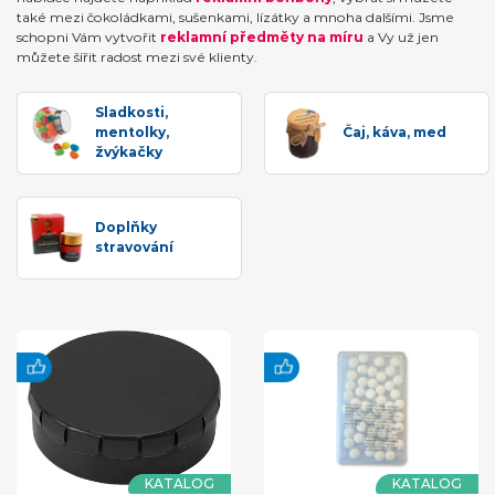
také mezi čokoládkami, sušenkami, lízátky a mnoha dalšími. Jsme
schopni Vám vytvořit
reklamní předměty na míru
a Vy už jen
můžete šířit radost mezi své klienty.
Sladkosti,
mentolky,
Čaj, káva, med
žvýkačky
Doplňky
stravování
KATALOG
KATALOG