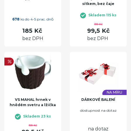
sítkem, bez čaje
Skladem 115 ks
678
ks do 4-5 prac. dnů
199 Kč
185 Kč
99,5 Kč
bez DPH
bez DPH
NA MÍRU
VS MAHAL hrnek v
DÁRKOVÉ BALENÍ
hnědém svetru a lžička
dostupnost na dotaz
Skladem 23 ks
199 Kč
na dotaz