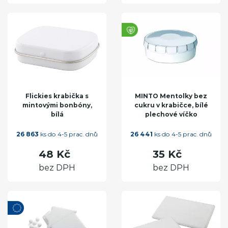
Flickies krabička s
MINTO Mentolky bez
mintovými bonbóny,
cukru v krabičce, bílé
bílá
plechové víčko
26 863
ks do 4-5 prac. dnů
26 441
ks do 4-5 prac. dnů
48 Kč
35 Kč
bez DPH
bez DPH