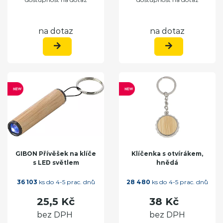
na dotaz
na dotaz
GIBON Přívěšek na klíče
Klíčenka s otvírákem,
s LED světlem
hnědá
36 103
ks do 4-5 prac. dnů
28 480
ks do 4-5 prac. dnů
25,5 Kč
38 Kč
bez DPH
bez DPH