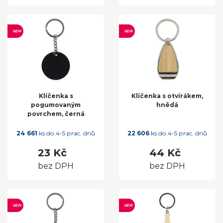
Klíčenka s
Klíčenka s otvírákem,
pogumovaným
hnědá
povrchem, černá
24 661
ks do 4-5 prac. dnů
22 606
ks do 4-5 prac. dnů
23 Kč
44 Kč
bez DPH
bez DPH