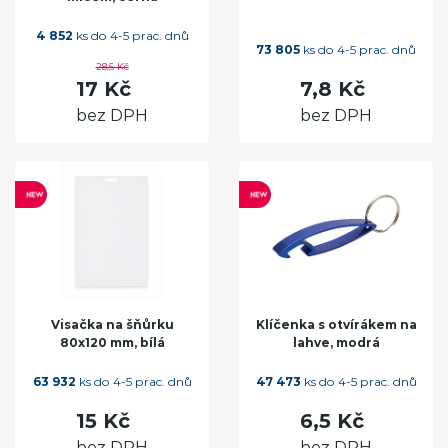
4 852
ks do 4-5 prac. dnů
73 805
ks do 4-5 prac. dnů
28,5 Kč
17 Kč
7,8 Kč
bez DPH
bez DPH
Visačka na šňůrku
Klíčenka s otvírákem na
80x120 mm, bílá
lahve, modrá
63 932
ks do 4-5 prac. dnů
47 473
ks do 4-5 prac. dnů
15 Kč
6,5 Kč
bez DPH
bez DPH