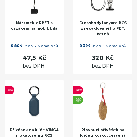
Náramek z RPET s
Crossbody lanyard RCS
držákem na mobil, bílá
z recyklovaného PET,
černá
9 804
ks do 4-5 prac. dnů
9 394
ks do 4-5 prac. dnů
47,5 Kč
320 Kč
bez DPH
bez DPH
Přívěsek na klíče VINGA
Plovoucí přívěšek na
s lokátorem z RCS,
klíče z korku, červená