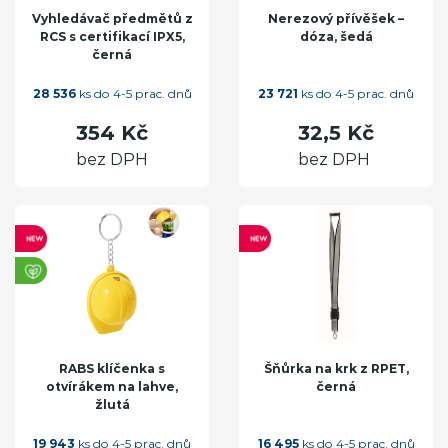
Vyhledávač předmětů z
Nerezový přívěšek –
RCS s certifikací IPX5,
dóza, šedá
černá
28 536
ks do 4-5 prac. dnů
23 721
ks do 4-5 prac. dnů
354 Kč
32,5 Kč
bez DPH
bez DPH
RABS klíčenka s
Šňůrka na krk z RPET,
otvírákem na lahve,
černá
žlutá
19 943
ks do 4-5 prac. dnů
16 495
ks do 4-5 prac. dnů