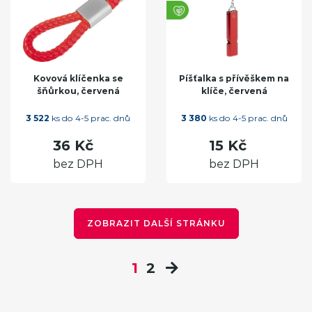
Kovová klíčenka se
Píšťalka s přívěškem na
šňůrkou, červená
klíče, červená
3 522
ks do 4-5 prac. dnů
3 380
ks do 4-5 prac. dnů
36 Kč
15 Kč
bez DPH
bez DPH
ZOBRAZIT DALŠÍ STRÁNKU
1
2