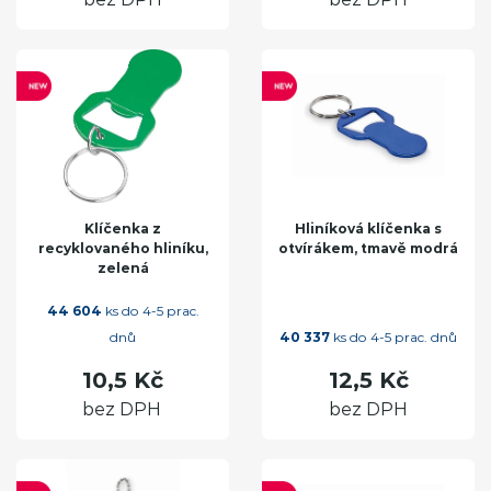
Klíčenka z
Hliníková klíčenka s
recyklovaného hliníku,
otvírákem, tmavě modrá
zelená
44 604
ks do 4-5 prac.
dnů
40 337
ks do 4-5 prac. dnů
10,5 Kč
12,5 Kč
bez DPH
bez DPH