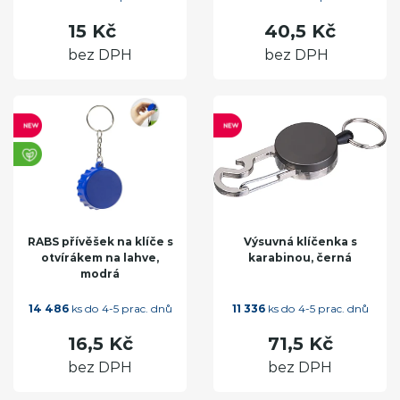
15 Kč
40,5 Kč
bez DPH
bez DPH
RABS přívěšek na klíče s
Výsuvná klíčenka s
otvírákem na lahve,
karabinou, černá
modrá
14 486
ks do 4-5 prac. dnů
11 336
ks do 4-5 prac. dnů
16,5 Kč
71,5 Kč
bez DPH
bez DPH