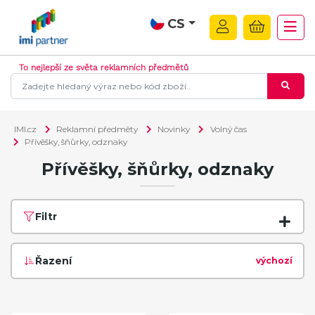
CS
To nejlepší ze světa reklamních předmětů
IMI.cz
Reklamní předměty
Novinky
Volný čas
Přívěšky, šňůrky, odznaky
Přívěšky, šňůrky, odznaky
Filtr
Řazení
výchozí