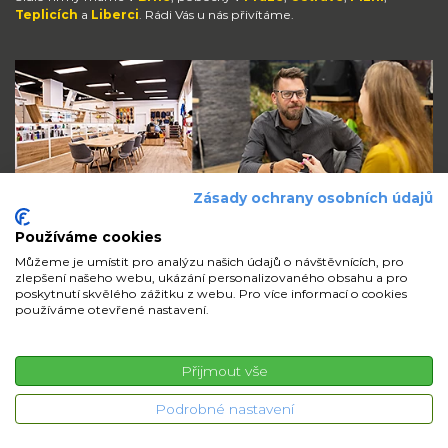
Teplicích
a
Liberci
. Rádi Vás u nás přivítáme.
Zásady ochrany osobních údajů
Používáme cookies
Můžeme je umístit pro analýzu našich údajů o návštěvnících, pro
zlepšení našeho webu, ukázání personalizovaného obsahu a pro
Zůstaňte s námi v kontaktu
poskytnutí skvělého zážitku z webu. Pro více informací o cookies
používáme otevřené nastavení.
volejte
pište
sdílejte
Přijmout vše
© 2026 iMi Partner, a.s. | Všechna práva vyhrazena
Podrobné nastavení