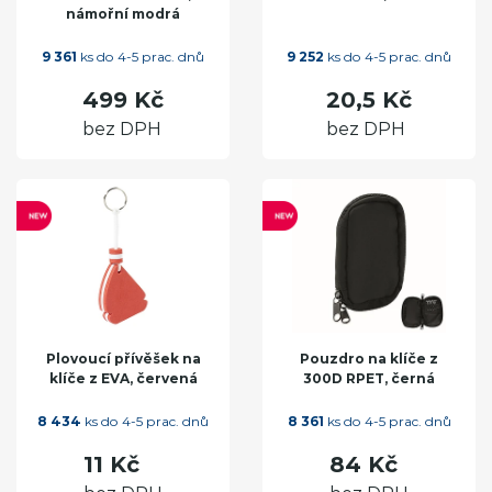
námořní modrá
9 361
ks do 4-5 prac. dnů
9 252
ks do 4-5 prac. dnů
499 Kč
20,5 Kč
bez DPH
bez DPH
Plovoucí přívěšek na
Pouzdro na klíče z
klíče z EVA, červená
300D RPET, černá
8 434
ks do 4-5 prac. dnů
8 361
ks do 4-5 prac. dnů
11 Kč
84 Kč