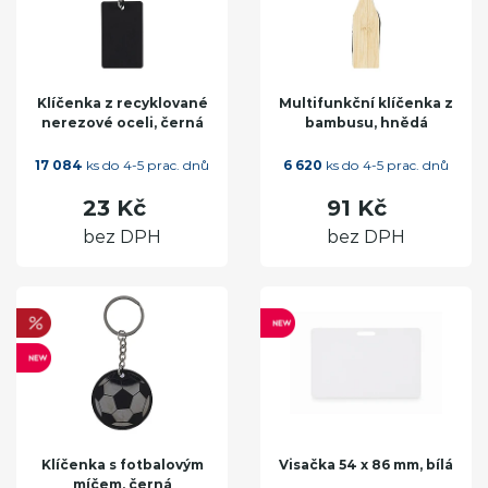
Klíčenka z recyklované
Multifunkční klíčenka z
nerezové oceli, černá
bambusu, hnědá
17 084
ks do 4-5 prac. dnů
6 620
ks do 4-5 prac. dnů
23 Kč
91 Kč
bez DPH
bez DPH
Klíčenka s fotbalovým
Visačka 54 x 86 mm, bílá
míčem, černá