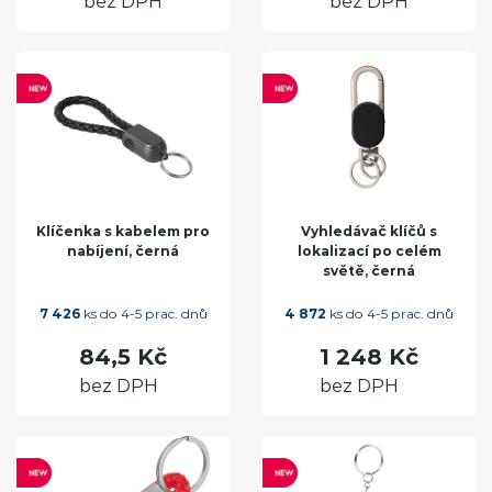
bez DPH
bez DPH
Klíčenka s kabelem pro
Vyhledávač klíčů s
nabíjení, černá
lokalizací po celém
světě, černá
7 426
ks do 4-5 prac. dnů
4 872
ks do 4-5 prac. dnů
84,5 Kč
1 248 Kč
bez DPH
bez DPH