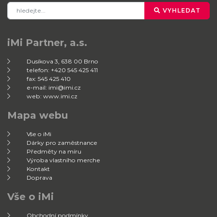
VYHLEDAT
iMi Partner, a.s.
Dusíkova 3, 638 00 Brno
telefon: +420 545 425 411
fax: 545 425 410
e-mail: imi@imi.cz
web: www.imi.cz
Mapa webu
Vše o iMi
Dárky pro zaměstnance
Předměty na míru
Výroba vlastního merche
Kontakt
Doprava
Vše o iMi
Obchodní podmínky