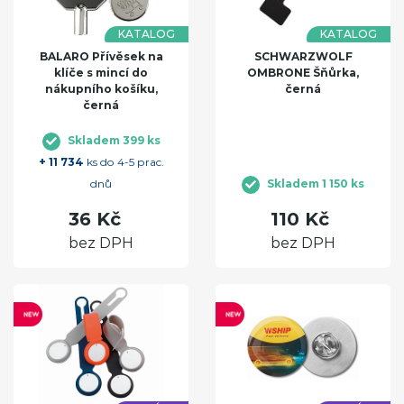
KATALOG
KATALOG
BALARO Přívěsek na
SCHWARZWOLF
klíče s mincí do
OMBRONE Šňůrka,
nákupního košíku,
černá
černá
Skladem 399 ks
+ 11 734
ks do 4-5 prac.
dnů
Skladem 1 150 ks
36 Kč
110 Kč
bez DPH
bez DPH