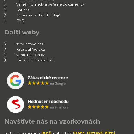
Valné hromady a veřejné dokumenty
Kariéra
Ochrana osobních údajů
FAQ
Další weby
schwarzwolf.cz
katalogMagic.cz
vanillaseason.cz
pierrecardin-shop.cz
Navštivte nás na vzorkovnách
Sídlo firmy máme v
Brně
, pobočky v
Praze
,
Ostravě
,
Plzni
,