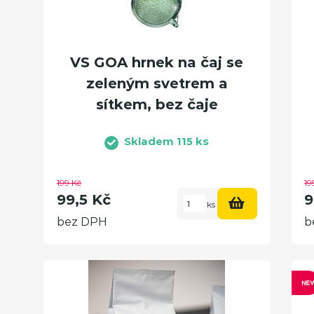
VS GOA hrnek na čaj se
zeleným svetrem a
sítkem, bez čaje
Skladem 115 ks
199 Kč
19
99,5 Kč
9
ks
bez DPH
b