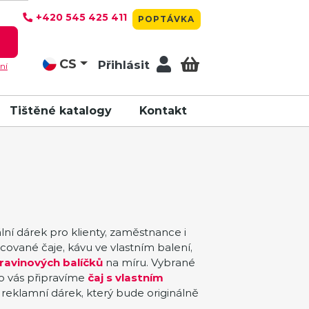
+420 545 425 411
POPTÁVKA
T
CS
Přihlásit
ní
Tištěné katalogy
Kontakt
ální dárek pro klienty, zaměstnance i
cované čaje, kávu ve vlastním balení,
ravinových balíčků
na míru. Vybrané
o vás připravíme
čaj s vlastním
reklamní dárek, který bude originálně