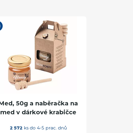
Med, 50g a naběračka na
med v dárkové krabičce
2 572
ks do 4-5 prac. dnů