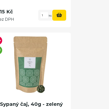
15 Kč
ks
ez DPH
Sypaný čaj, 40g - zelený