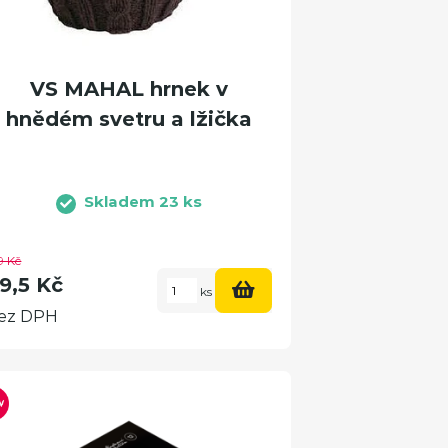
VS MAHAL hrnek v
hnědém svetru a lžička
Skladem 23 ks
9 Kč
9,5 Kč
ks
ez DPH