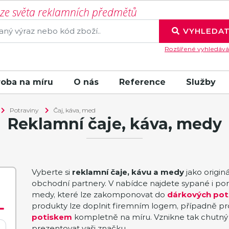
í ze světa reklamních předmětů
VYHLEDA
Rozšířené vyhledává
roba na míru
O nás
Reference
Služby
Potraviny
Čaj, káva, med
Reklamní čaje, káva, medy
Vyberte si
reklamní čaje, kávu a medy
jako origin
obchodní partnery. V nabídce najdete sypané i por
medy, které lze zakomponovat do
dárkových pot
produkty lze doplnit firemním logem, případně pr
potiskem
kompletně na míru. Vznikne tak chutný 
prezentovat vaši značku.