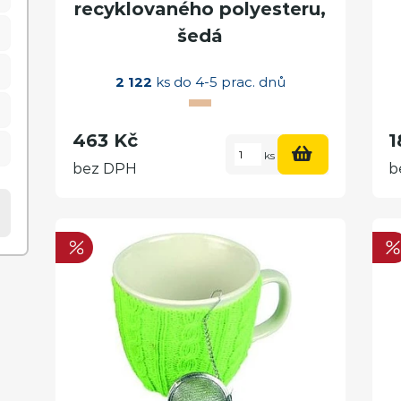
recyklovaného polyesteru,
šedá
2 122
ks do 4-5 prac. dnů
463 Kč
1
ks
bez DPH
b