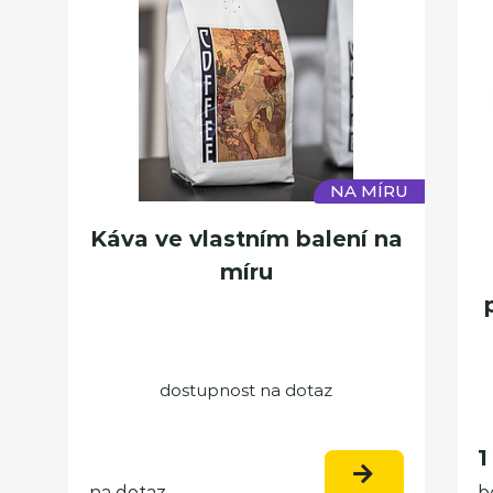
NA MÍRU
Káva ve vlastním balení na
míru
dostupnost na dotaz
1
na dotaz
b