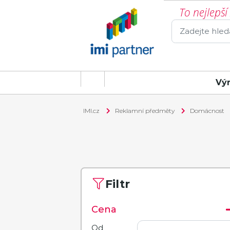
To nejlepš
Vý
IMI.cz
Reklamní předměty
Domácnost
Filtr
Cena
Od