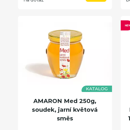
KATALOG
AMARON Med 250g,
soudek, jarní květová
směs