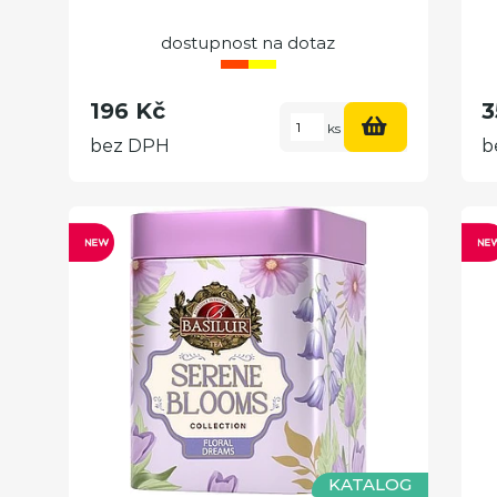
dostupnost na dotaz
196 Kč
3
ks
bez DPH
b
KATALOG