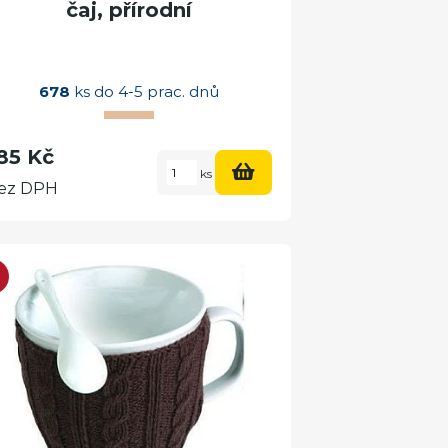
čaj, přírodní
678
ks do 4-5 prac. dnů
85 Kč
ks
ez DPH