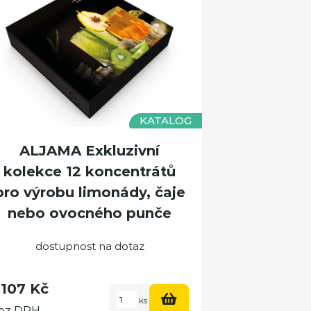
KATALOG
ALJAMA Exkluzivní
kolekce 12 koncentrátů
pro výrobu limonády, čaje
nebo ovocného punče
dostupnost na dotaz
 107 Kč
ks
ez DPH