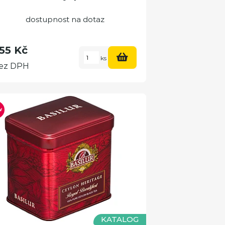
dostupnost na dotaz
55 Kč
ks
ez DPH
KATALOG