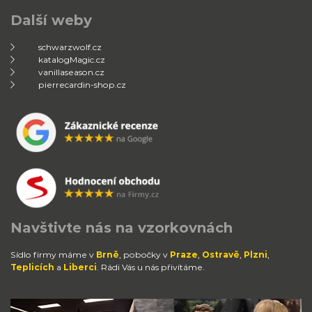
Další weby
schwarzwolf.cz
katalogMagic.cz
vanillaseason.cz
pierrecardin-shop.cz
Navštivte nás na vzorkovnách
Sídlo firmy máme v
Brně
, pobočky v
Praze
,
Ostravě
,
Plzni
,
Teplicích
a
Liberci
. Rádi Vás u nás přivítáme.