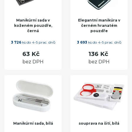
Manikúrní sada v
Elegantní manikúra v
koženém pouzdře,
černém hranatém
černá
pouzdře
3 726
ks do 4-5 prac. dnů
3 693
ks do 4-5 prac. dnů
63 Kč
136 Kč
bez DPH
bez DPH
Manikúrní sada, bílá
souprava na šití, bílá