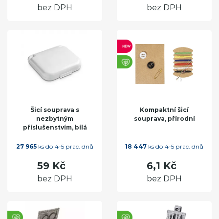
bez DPH
bez DPH
Šicí souprava s
Kompaktní šicí
nezbytným
souprava, přírodní
příslušenstvím, bílá
27 965
ks do 4-5 prac. dnů
18 447
ks do 4-5 prac. dnů
59 Kč
6,1 Kč
bez DPH
bez DPH