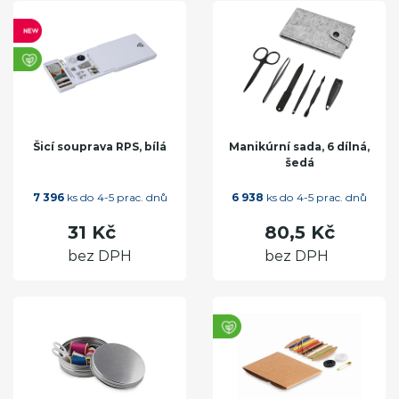
Šicí souprava RPS, bílá
Manikúrní sada, 6 dílná,
šedá
7 396
ks do 4-5 prac. dnů
6 938
ks do 4-5 prac. dnů
31 Kč
80,5 Kč
bez DPH
bez DPH