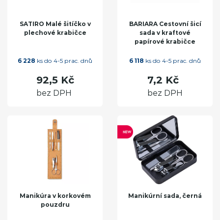
SATIRO Malé šitíčko v
BARIARA Cestovní šicí
plechové krabičce
sada v kraftové
papírové krabičce
6 228
ks do 4-5 prac. dnů
6 118
ks do 4-5 prac. dnů
92,5 Kč
7,2 Kč
bez DPH
bez DPH
Manikúra v korkovém
Manikúrní sada, černá
pouzdru