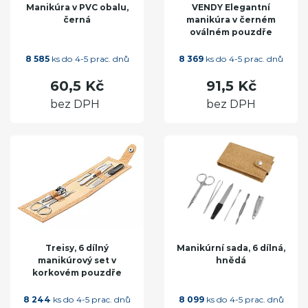
Manikúra v PVC obalu,
VENDY Elegantní
černá
manikúra v černém
oválném pouzdře
8 585
ks do 4-5 prac. dnů
8 369
ks do 4-5 prac. dnů
60,5 Kč
91,5 Kč
bez DPH
bez DPH
Treisy, 6 dílný
Manikúrní sada, 6 dílná,
manikúrový set v
hnědá
korkovém pouzdře
8 244
ks do 4-5 prac. dnů
8 099
ks do 4-5 prac. dnů