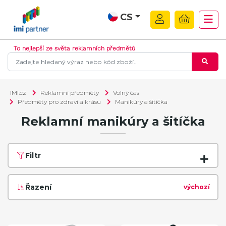
CS
To nejlepší ze světa reklamních předmětů
IMI.cz
Reklamní předměty
Volný čas
Předměty pro zdraví a krásu
Manikúry a šitíčka
Reklamní manikúry a šitíčka
Filtr
Řazení
výchozí