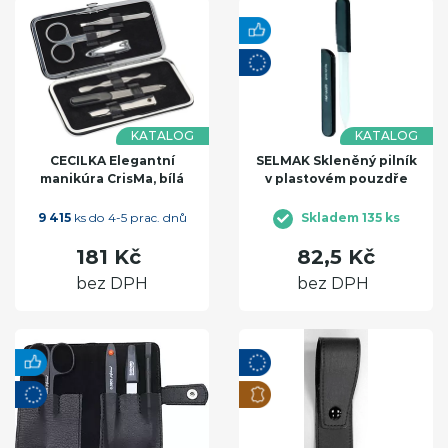
KATALOG
KATALOG
CECILKA Elegantní
SELMAK Skleněný pilník
manikúra CrisMa, bílá
v plastovém pouzdře
9 415
ks do 4-5 prac. dnů
Skladem 135 ks
181 Kč
82,5 Kč
bez DPH
bez DPH