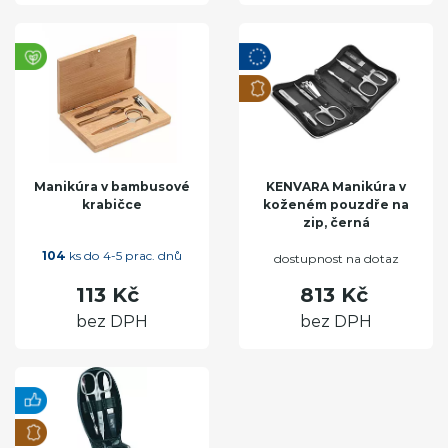
Manikúra v bambusové
KENVARA Manikúra v
krabičce
koženém pouzdře na
zip, černá
104
ks do 4-5 prac. dnů
dostupnost na dotaz
113 Kč
813 Kč
bez DPH
bez DPH