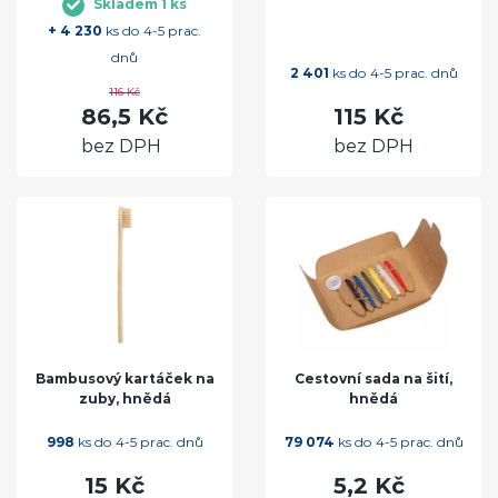
Skladem 1 ks
+ 4 230
ks do 4-5 prac.
dnů
2 401
ks do 4-5 prac. dnů
116 Kč
86,5 Kč
115 Kč
bez DPH
bez DPH
Bambusový kartáček na
Cestovní sada na šití,
zuby, hnědá
hnědá
998
ks do 4-5 prac. dnů
79 074
ks do 4-5 prac. dnů
15 Kč
5,2 Kč