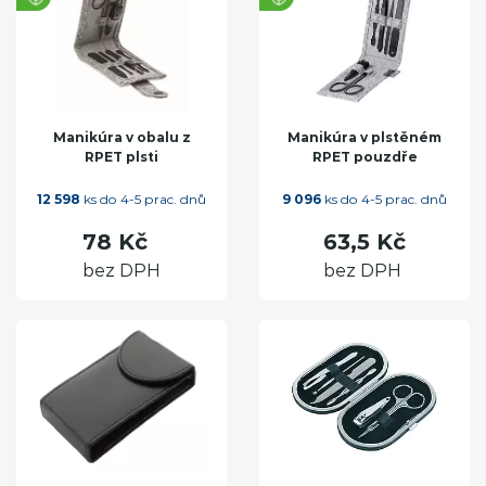
Manikúra v obalu z
Manikúra v plstěném
RPET plsti
RPET pouzdře
12 598
ks do 4-5 prac. dnů
9 096
ks do 4-5 prac. dnů
78 Kč
63,5 Kč
bez DPH
bez DPH