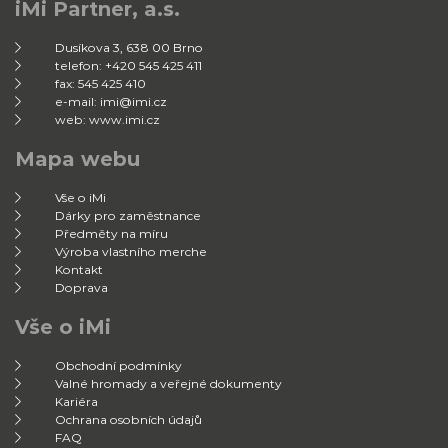
iMi Partner, a.s.
Dusíkova 3, 638 00 Brno
telefon: +420 545 425 411
fax: 545 425 410
e-mail: imi@imi.cz
web: www.imi.cz
Mapa webu
Vše o iMi
Dárky pro zaměstnance
Předměty na míru
Výroba vlastního merche
Kontakt
Doprava
Vše o iMi
Obchodní podmínky
Valné hromady a veřejné dokumenty
Kariéra
Ochrana osobních údajů
FAQ