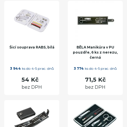
Šicí souprava RABS, bílá
BĚLA Manikúra v PU
pouzdře, 6 ks z nerezu,
černá
3 944
ks do 4-5 prac. dnů
3 774
ks do 4-5 prac. dnů
54 Kč
71,5 Kč
bez DPH
bez DPH