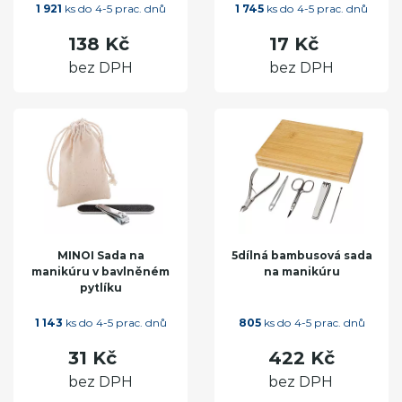
1 921
ks do 4-5 prac. dnů
1 745
ks do 4-5 prac. dnů
138 Kč
17 Kč
bez DPH
bez DPH
MINOI Sada na
5dílná bambusová sada
manikúru v bavlněném
na manikúru
pytlíku
1 143
ks do 4-5 prac. dnů
805
ks do 4-5 prac. dnů
31 Kč
422 Kč
bez DPH
bez DPH