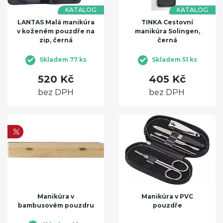
KATALOG
KATALOG
LANTAS Malá manikúra
TINKA Cestovní
v koženém pouzdře na
manikúra Solingen,
zip, černá
černá
Skladem 77 ks
Skladem 51 ks
520 Kč
405 Kč
bez DPH
bez DPH
Manikúra v
Manikúra v PVC
bambusovém pouzdru
pouzdře