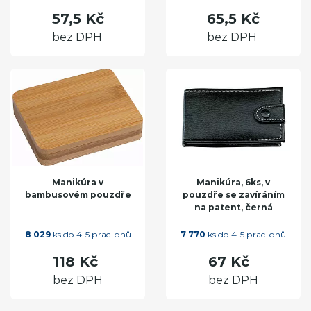
57,5 Kč
65,5 Kč
bez DPH
bez DPH
Manikúra v
Manikúra, 6ks, v
bambusovém pouzdře
pouzdře se zavíráním
na patent, černá
8 029
ks do 4-5 prac. dnů
7 770
ks do 4-5 prac. dnů
118 Kč
67 Kč
bez DPH
bez DPH