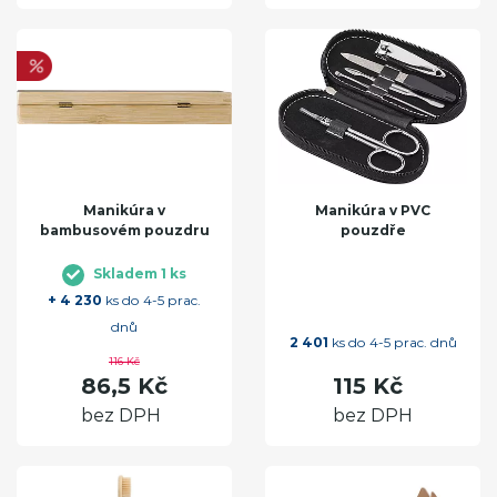
Manikúra v
Manikúra v PVC
bambusovém pouzdru
pouzdře
Skladem 1 ks
+ 4 230
ks do 4-5 prac.
dnů
2 401
ks do 4-5 prac. dnů
116 Kč
86,5 Kč
115 Kč
bez DPH
bez DPH