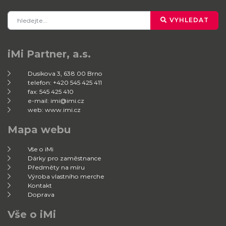
VYHLEDAT
iMi Partner, a.s.
Dusíkova 3, 638 00 Brno
telefon: +420 545 425 411
fax: 545 425 410
e-mail: imi@imi.cz
web: www.imi.cz
Mapa webu
Vše o iMi
Dárky pro zaměstnance
Předměty na míru
Výroba vlastního merche
Kontakt
Doprava
Vše o iMi