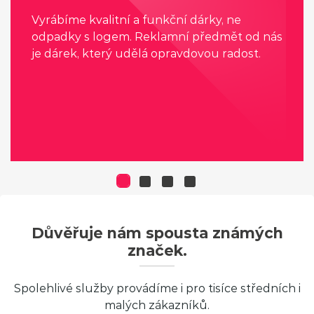
Vyrábíme kvalitní a funkční dárky, ne
odpadky s logem. Reklamní předmět od nás
je dárek, který udělá opravdovou radost.
Důvěřuje nám spousta známých
značek.
Spolehlivé služby provádíme i pro tisíce středních i
malých zákazníků.