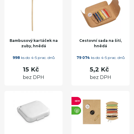
Bambusový kartáček na
Cestovní sada na šití,
zuby, hnědá
hnědá
998
ks do 4-5 prac. dnů
79 074
ks do 4-5 prac. dnů
15 Kč
5,2 Kč
bez DPH
bez DPH