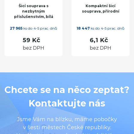
Šicí souprava s
Kompaktní šicí
nezbytným
souprava, přírodní
příslušenstvím, bílá
27 965
ks do 4-5 prac. dnů
18 447
ks do 4-5 prac. dnů
59 Kč
6,1 Kč
bez DPH
bez DPH
Chcete se na něco zeptat?
Kontaktujte nás
Jsme Vám na blízku, máme pobočky
v šesti městech České republiky.