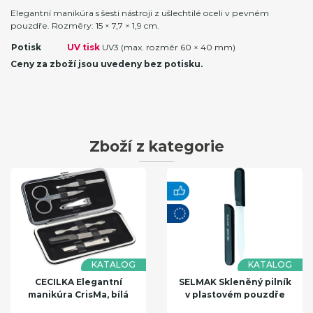
Elegantní manikúra s šesti nástroji z ušlechtilé oceli v pevném
pouzdře. Rozměry: 15 × 7,7 × 1,9 cm.
Potisk
UV tisk
UV3 (max. rozměr 60 × 40 mm)
Ceny za zboží jsou uvedeny bez potisku.
Zboží z kategorie
KATALOG
KATALOG
CECILKA Elegantní
SELMAK Skleněný pilník
manikúra CrisMa, bílá
v plastovém pouzdře