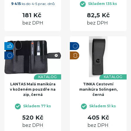
9 415
ks do 4-5 prac. dnů
Skladem 135 ks
181 Kč
82,5 Kč
bez DPH
bez DPH
KATALOG
KATALOG
LANTAS Malá manikúra
TINKA Cestovní
v koženém pouzdře na
manikúra Solingen,
zip, černá
černá
Skladem 77 ks
Skladem 51 ks
520 Kč
405 Kč
bez DPH
bez DPH