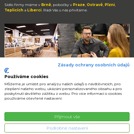
Sídlo firmy máme v
Brně
, pobočky v
Praze
,
Ostravě
,
Plzni
,
Teplicích
a
Liberci
. Rádi Vás u nás přivítáme.
Zásady ochrany osobních údajů
Používáme cookies
Můžeme je umístit pro analýzu našich údajů o návštěvnících, pro
zlepšení našeho webu, ukázání personalizovaného obsahu a pro
Zůstaňte s námi v kontaktu
poskytnutí skvělého zážitku z webu. Pro více informací o cookies
používáme otevřené nastavení.
volejte
pište
sdílejte
Přijmout vše
© 2026 iMi Partner, a.s. | Všechna práva vyhrazena
Podrobné nastavení