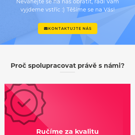
Neváhejte se na nás obrátit, rádi Vám
vyjdeme vstříc :) Těšíme se na Vás!
KONTAKTUJTE NÁS
Proč spolupracovat právě s námi?
Ručíme za kvalitu