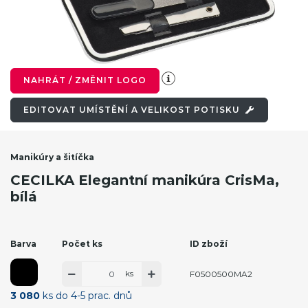
NAHRÁT / ZMĚNIT LOGO
EDITOVAT UMÍSTĚNÍ A VELIKOST POTISKU
Manikúry a šitíčka
CECILKA Elegantní manikúra CrisMa,
bílá
Barva
Počet ks
ID zboží
ks
F0500500MA2
3 080
ks do 4-5 prac. dnů