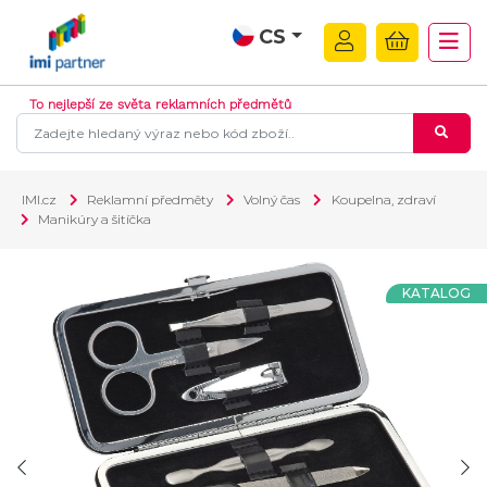
CS
To nejlepší ze světa reklamních předmětů
IMI.cz
Reklamní předměty
Volný čas
Koupelna, zdraví
Manikúry a šitíčka
KATALOG