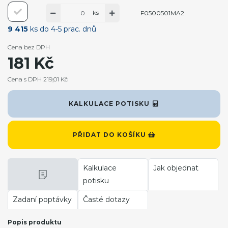
ks
F0500501MA2
9 415
ks do 4-5 prac. dnů
Cena bez DPH
181 Kč
Cena s DPH 219,01 Kč
KALKULACE POTISKU
PŘIDAT DO KOŠÍKU
Kalkulace
Jak objednat
potisku
Zadaní poptávky
Časté dotazy
Popis produktu