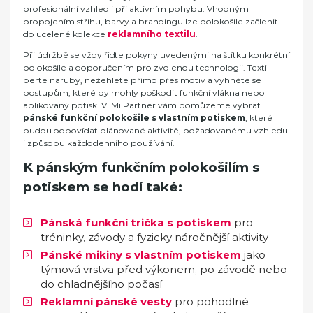
profesionální vzhled i při aktivním pohybu. Vhodným
propojením střihu, barvy a brandingu lze polokošile začlenit
do ucelené kolekce
reklamního textilu
.
Při údržbě se vždy řiďte pokyny uvedenými na štítku konkrétní
polokošile a doporučením pro zvolenou technologii. Textil
perte naruby, nežehlete přímo přes motiv a vyhněte se
postupům, které by mohly poškodit funkční vlákna nebo
aplikovaný potisk. V iMi Partner vám pomůžeme vybrat
pánské funkční polokošile s vlastním potiskem
, které
budou odpovídat plánované aktivitě, požadovanému vzhledu
i způsobu každodenního používání.
K pánským funkčním polokošilím s
potiskem se hodí také:
Pánská funkční trička s potiskem
pro
tréninky, závody a fyzicky náročnější aktivity
Pánské mikiny s vlastním potiskem
jako
týmová vrstva před výkonem, po závodě nebo
do chladnějšího počasí
Reklamní pánské vesty
pro pohodlné