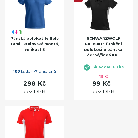
Pánská polokošile Roly
SCHWARZWOLF
Tamil, kralovská modrá,
PALISADE funkční
velikost S
polokošile pánská,
černá/šedá XXL
Skladem 168 ks
183
ks do 4-7 prac. dnů
199 Kč
298 Kč
99 Kč
bez DPH
bez DPH