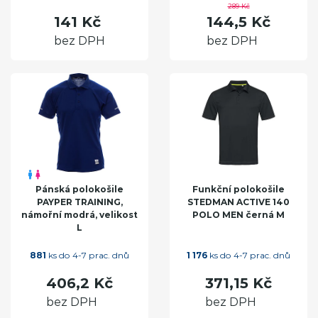
289 Kč
141 Kč
144,5 Kč
bez DPH
bez DPH
Pánská polokošile
Funkční polokošile
PAYPER TRAINING,
STEDMAN ACTIVE 140
námořní modrá, velikost
POLO MEN černá M
L
881
ks do 4-7 prac. dnů
1 176
ks do 4-7 prac. dnů
406,2 Kč
371,15 Kč
bez DPH
bez DPH