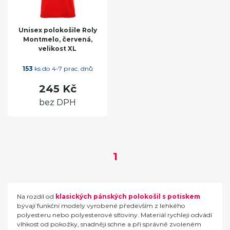
Unisex polokošile Roly
Montmelo, červená,
velikost XL
153
ks do 4-7 prac. dnů
245 Kč
bez DPH
1
Na rozdíl od
klasických pánských polokošil s potiskem
bývají funkční modely vyrobené především z lehkého
polyesteru nebo polyesterové síťoviny. Materiál rychleji odvádí
vlhkost od pokožky, snadněji schne a při správně zvoleném