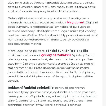
síťoviny je však potřeba přizpůsobit tiskovou vrstvu, velikost
detailů a umístění grafiky tak, aby motiv zůstal čitelný a potisk
zbytečně nesnižoval prodyšnost velké části oděvu.
Detailnější, vícebarevné nebo plnobarevné motivy lze u
vhodných modelů zpracovat technologií
Magicprint
. Digitální
potisk umožňuje reprodukovat jemnější grafiku, ilustrace,
barevné přechody i složitější firemní loga a může být vhodný
také pro menší série. Před realizací vždy posoudíme konkrétní
kombinaci polyesterového materiálu, barvy polokošile a
požadovaného motivu.
Menší logo lze na některé
pánské funkční polokošile
aplikovat také pomocí
výšivky na zakázku
. Výšivka působí
plasticky a reprezentativně, ale u velmi lehké nebo pružné
síťoviny může příliš vysoká hustota stehů způsobit zvlnění či
stažení materiálu. Proto doporučujeme volit spíše menší,
jednodušší motiv a správnou stabilizaci textilu. Jemné písmo,
tenké linie a složité přechody může být nutné před vyšitím
upravit.
Reklamní funkční polokošile
lze využít pro firemní
běžecké týmy, golfové turnaje, cyklistické a outdoorové akce,
trenéry, rozhodčí, pořadatele, animátory i obsluhu venkovních
stánků. Dobře fungují také jako letní pracovní oblečení pro
technické a servisní týmy, které potřebují zachovat