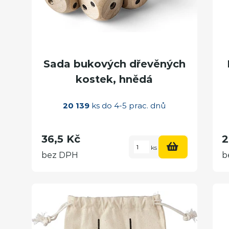
Sada bukových dřevěných
kostek, hnědá
20 139
ks do 4-5 prac. dnů
36,5 Kč
2
ks
bez DPH
b