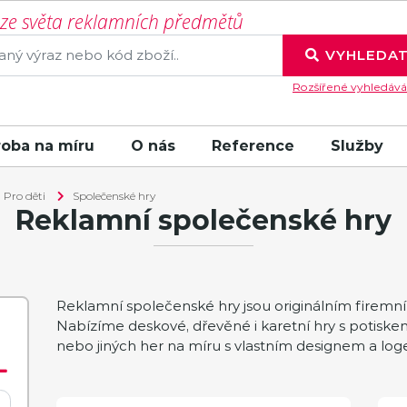
í ze světa reklamních předmětů
VYHLEDA
Rozšířené vyhledává
roba na míru
O nás
Reference
Služby
Pro děti
Společenské hry
Reklamní společenské hry
Reklamní společenské hry jsou originálním firemn
Nabízíme deskové, dřevěné i karetní hry s potisk
nebo jiných her na míru s vlastním designem a lo