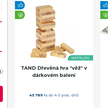
KATALOG
TAND Dřevěná hra "věž" v
dárkovém balení
45 789
ks do 4-5 prac. dnů