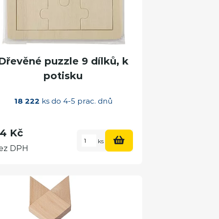
Dřevěné puzzle 9 dílků, k
potisku
18 222
ks do 4-5 prac. dnů
4 Kč
ks
ez DPH