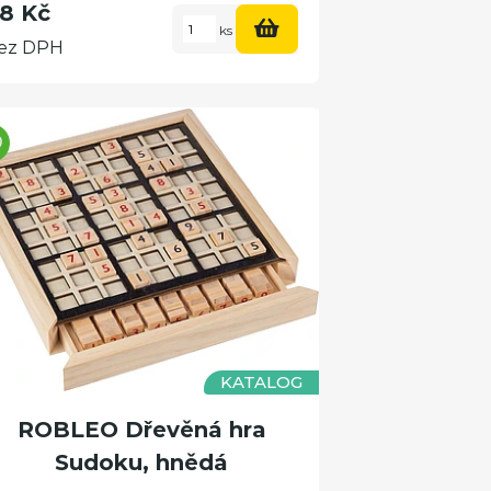
8 Kč
ks
ez DPH
KATALOG
ROBLEO Dřevěná hra
Sudoku, hnědá