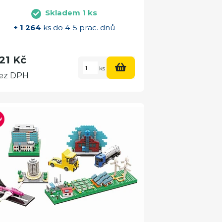
Skladem 1 ks
+ 1 264
ks do 4-5 prac. dnů
21 Kč
ks
ez DPH