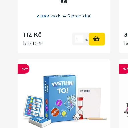
se
2 067
ks do 4-5 prac. dnů
112 Kč
3
ks
bez DPH
b