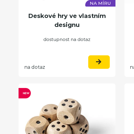
NA MÍRU
Deskové hry ve vlastním
designu
dostupnost na dotaz
na dotaz
n