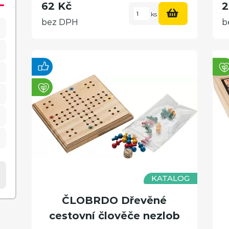
62 Kč
2
ks
bez DPH
b
KATALOG
ČLOBRDO Dřevěné
cestovní člověče nezlob