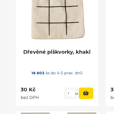
Dřevěné piškvorky, khaki
16 603
ks do 4-5 prac. dnů
30 Kč
3
ks
bez DPH
b