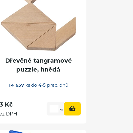
Dřevěné tangramové
puzzle, hnědá
14 657
ks do 4-5 prac. dnů
3 Kč
ks
ez DPH