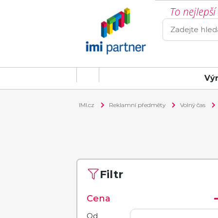
To nejlepš
Vý
IMI.cz
Reklamní předměty
Volný čas
Filtr
Cena
Od