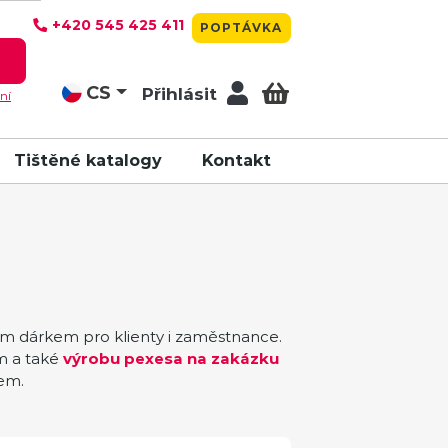
+420 545 425 411
POPTÁVKA
T
CS
Přihlásit
ní
Tištěné katalogy
Kontakt
ím dárkem pro klienty i zaměstnance.
em a také
výrobu pexesa na zakázku
gem.