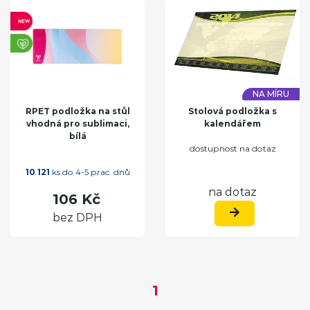
NA MÍRU
RPET podložka na stůl
Stolová podložka s
vhodná pro sublimaci,
kalendářem
bílá
dostupnost na dotaz
10 121
ks do 4-5 prac. dnů
na dotaz
106 Kč
bez DPH
1