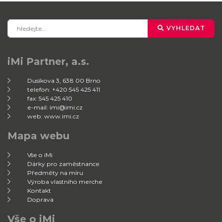
VYHLEDAT
iMi Partner, a.s.
Dusíkova 3, 638 00 Brno
telefon: +420 545 425 411
fax: 545 425 410
e-mail: imi@imi.cz
web: www.imi.cz
Mapa webu
Vše o iMi
Dárky pro zaměstnance
Předměty na míru
Výroba vlastního merche
Kontakt
Doprava
Vše o iMi