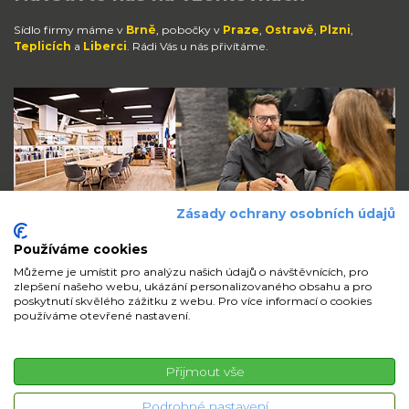
Sídlo firmy máme v
Brně
, pobočky v
Praze
,
Ostravě
,
Plzni
,
Teplicích
a
Liberci
. Rádi Vás u nás přivítáme.
Zásady ochrany osobních údajů
Používáme cookies
Můžeme je umístit pro analýzu našich údajů o návštěvnících, pro
zlepšení našeho webu, ukázání personalizovaného obsahu a pro
Zůstaňte s námi v kontaktu
poskytnutí skvělého zážitku z webu. Pro více informací o cookies
používáme otevřené nastavení.
volejte
pište
sdílejte
Přijmout vše
© 2026 iMi Partner, a.s. | Všechna práva vyhrazena
Podrobné nastavení