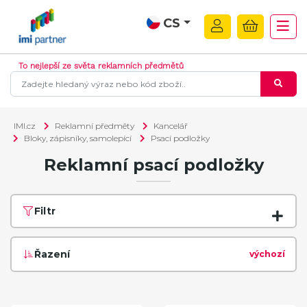
CS
To nejlepší ze světa reklamních předmětů
IMI.cz
Reklamní předměty
Kancelář
Bloky, zápisníky, samolepící
Psací podložky
Reklamní psací podložky
Filtr
Řazení
výchozí