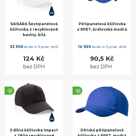
SAISARA Šestipanelová
Pětipanelová kšiltovka
kšiltovka z recyklované
z RPET, královská modrá
bavlny, bílá
32 306
ks do 4-5 prac. dnů
14 920
ks do 4-5 prac. dnů
124 Kč
90,5 Kč
bez DPH
bez DPH
5 dílná kšiltovka Impact
Dětská pětipanelová
z 280g recyklované
kšiltovka z RPET, modrá