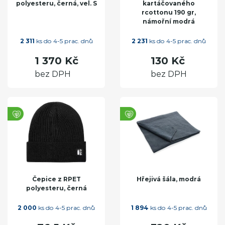
polyesteru, černá, vel. S
kartáčovaného
rcottonu 190 gr,
námořní modrá
2 311
ks do 4-5 prac. dnů
2 231
ks do 4-5 prac. dnů
1 370 Kč
130 Kč
bez DPH
bez DPH
Čepice z RPET
Hřejivá šála, modrá
polyesteru, černá
2 000
ks do 4-5 prac. dnů
1 894
ks do 4-5 prac. dnů