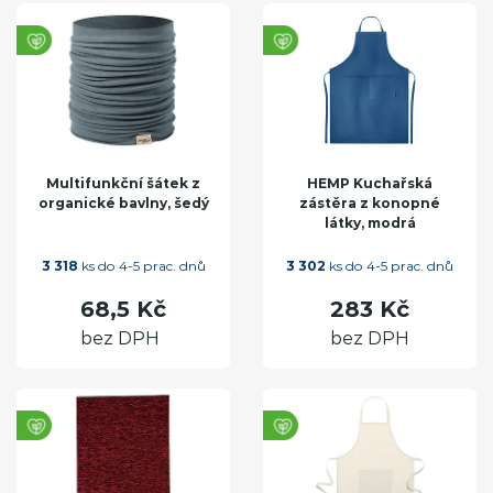
Multifunkční šátek z
HEMP Kuchařská
organické bavlny, šedý
zástěra z konopné
látky, modrá
3 318
ks do 4-5 prac. dnů
3 302
ks do 4-5 prac. dnů
68,5 Kč
283 Kč
bez DPH
bez DPH