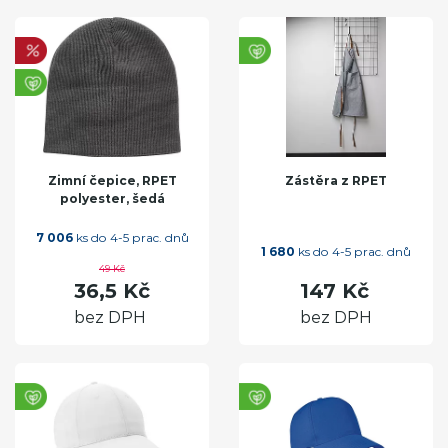
Zimní čepice, RPET
Zástěra z RPET
polyester, šedá
7 006
ks do 4-5 prac. dnů
1 680
ks do 4-5 prac. dnů
49 Kč
36,5 Kč
147 Kč
bez DPH
bez DPH