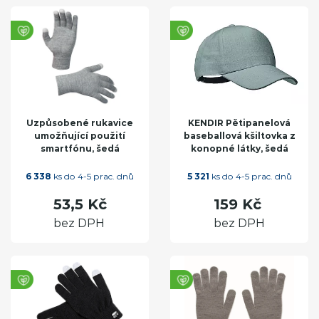
Uzpůsobené rukavice
KENDIR Pětipanelová
umožňující použití
baseballová kšiltovka z
smartfónu, šedá
konopné látky, šedá
6 338
ks do 4-5 prac. dnů
5 321
ks do 4-5 prac. dnů
53,5 Kč
159 Kč
bez DPH
bez DPH