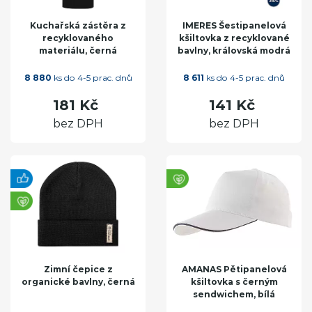
Kuchařská zástěra z
IMERES Šestipanelová
recyklovaného
kšiltovka z recyklované
materiálu, černá
bavlny, královská modrá
8 880
ks do 4-5 prac. dnů
8 611
ks do 4-5 prac. dnů
181 Kč
141 Kč
bez DPH
bez DPH
Zimní čepice z
AMANAS Pětipanelová
organické bavlny, černá
kšiltovka s černým
sendwichem, bílá