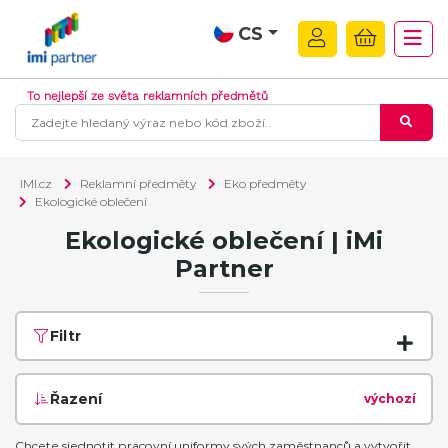
CS
To nejlepší ze světa reklamních předmětů
IMI.cz
Reklamní předměty
Eko předměty
Ekologické oblečení
Ekologické oblečení | iMi
Partner
Filtr
Řazení
výchozí
Chcete sjednotit pracovní uniformy svých zaměstnanců a vytvořit