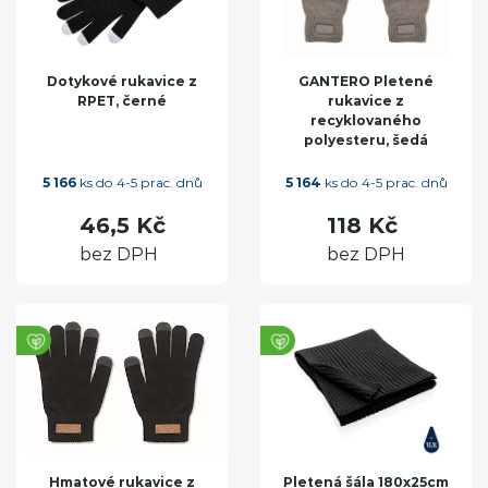
Dotykové rukavice z
GANTERO Pletené
RPET, černé
rukavice z
recyklovaného
polyesteru, šedá
5 166
ks do 4-5 prac. dnů
5 164
ks do 4-5 prac. dnů
46,5 Kč
118 Kč
bez DPH
bez DPH
Hmatové rukavice z
Pletená šála 180x25cm