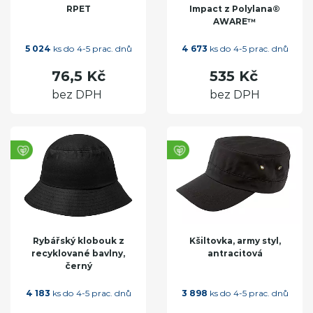
RPET
Impact z Polylana®
AWARE™
5 024
ks do 4-5 prac. dnů
4 673
ks do 4-5 prac. dnů
76,5 Kč
535 Kč
bez DPH
bez DPH
Rybářský klobouk z
Kšiltovka, army styl,
recyklované bavlny,
antracitová
černý
4 183
ks do 4-5 prac. dnů
3 898
ks do 4-5 prac. dnů