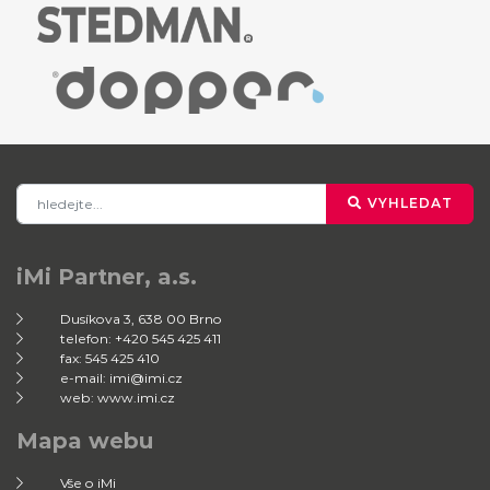
VYHLEDAT
iMi Partner, a.s.
Dusíkova 3, 638 00 Brno
telefon: +420 545 425 411
fax: 545 425 410
e-mail: imi@imi.cz
web: www.imi.cz
Mapa webu
Vše o iMi