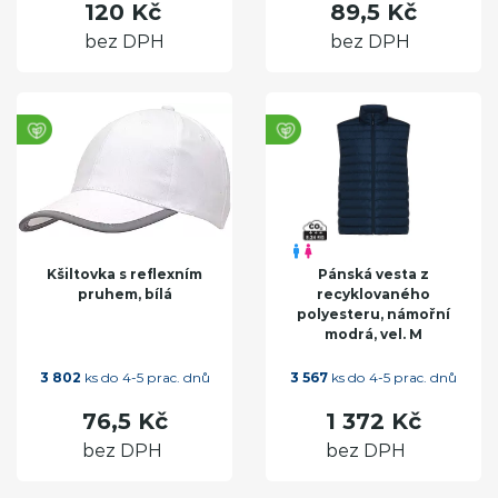
120 Kč
89,5 Kč
bez DPH
bez DPH
Kšiltovka s reflexním
Pánská vesta z
pruhem, bílá
recyklovaného
polyesteru, námořní
modrá, vel. M
3 802
ks do 4-5 prac. dnů
3 567
ks do 4-5 prac. dnů
76,5 Kč
1 372 Kč
bez DPH
bez DPH