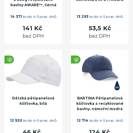
bavlny AWARE™, černá
14 371
ks do 4-5 prac. dnů
13 293
ks do 4-5 prac. dnů
141 Kč
53,5 Kč
bez DPH
bez DPH
Dětská pětipanelová
BARTINA Pětipanelová
kšiltovka, bílá
kšiltovka z recyklované
bavlny, námořní modrá
12 920
ks do 4-5 prac. dnů
12 714
ks do 4-5 prac. dnů
46 Kč
124 Kč