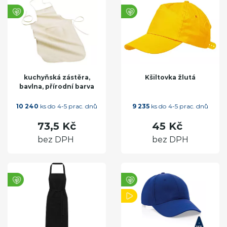
kuchyňská zástěra,
Kšiltovka žlutá
bavlna, přírodní barva
10 240
ks do 4-5 prac. dnů
9 235
ks do 4-5 prac. dnů
73,5 Kč
45 Kč
bez DPH
bez DPH