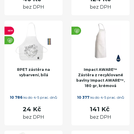
bez DPH
bez DPH
RPET zástěra na
Impact AWARE™
vybarvení, bílá
Zástěra z recyklované
bavlny Impact AWARE™,
180 gr, krémová
10 786
ks do 4-5 prac. dnů
10 377
ks do 4-5 prac. dnů
24 Kč
141 Kč
bez DPH
bez DPH