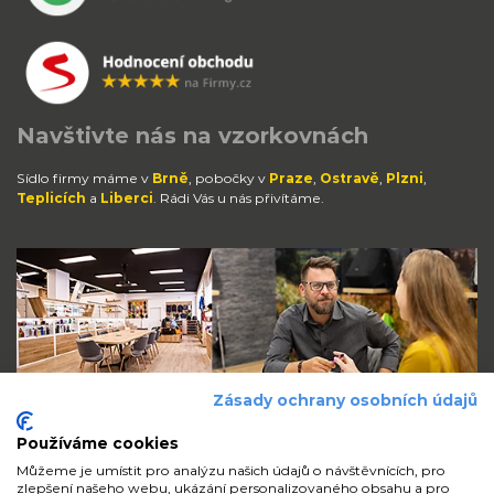
Navštivte nás na vzorkovnách
Sídlo firmy máme v
Brně
, pobočky v
Praze
,
Ostravě
,
Plzni
,
Teplicích
a
Liberci
. Rádi Vás u nás přivítáme.
Zásady ochrany osobních údajů
Používáme cookies
Můžeme je umístit pro analýzu našich údajů o návštěvnících, pro
zlepšení našeho webu, ukázání personalizovaného obsahu a pro