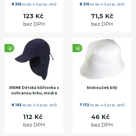
8 516
ks do 4-5 prac. dnů
8 215
ks do 4-5 prac. dnů
123 Kč
71,5 Kč
bez DPH
bez DPH
IRENE Dětská kšiltovka s
klobouček bílý
ochranou krku, modrá
8 192
ks do 4-5 prac. dnů
7 172
ks do 4-5 prac. dnů
112 Kč
46 Kč
bez DPH
bez DPH