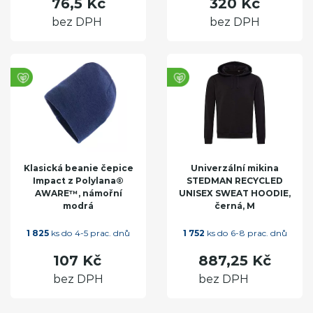
76,5 Kč
320 Kč
bez DPH
bez DPH
Klasická beanie čepice
Univerzální mikina
Impact z Polylana®
STEDMAN RECYCLED
AWARE™, námořní
UNISEX SWEAT HOODIE,
modrá
černá, M
1 825
ks do 4-5 prac. dnů
1 752
ks do 6-8 prac. dnů
107 Kč
887,25 Kč
bez DPH
bez DPH