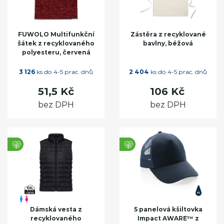
FUWOLO Multifunkční
Zástěra z recyklované
šátek z recyklovaného
bavlny, béžová
polyesteru, červená
3 126
ks do 4-5 prac. dnů
2 404
ks do 4-5 prac. dnů
51,5 Kč
106 Kč
bez DPH
bez DPH
Dámská vesta z
5 panelová kšiltovka
recyklovaného
Impact AWARE™ z