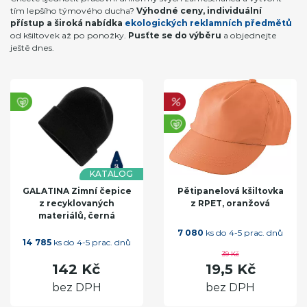
tím lepšího týmového ducha?
Výhodné ceny, individuální
přístup a široká nabídka
ekologických reklamních předmětů
od kšiltovek až po ponožky.
Pusťte se do výběru
a objednejte
ještě dnes.
KATALOG
GALATINA Zimní čepice
Pětipanelová kšiltovka
z recyklovaných
z RPET, oranžová
materiálů, černá
7 080
ks do 4-5 prac. dnů
14 785
ks do 4-5 prac. dnů
39 Kč
142 Kč
19,5 Kč
bez DPH
bez DPH