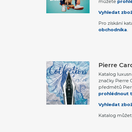
můžete
prohlé
Vyhledat zbož
Pro získání ka
obchodníka
.
Pierre Car
Katalog luxusn
značky Pierre 
předmětů Pierr
prohlédnout t
Vyhledat zbož
Katalog může