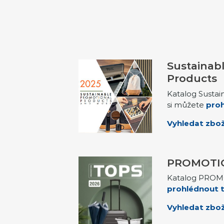
Sustainab
Products
Katalog Sustai
si můžete
proh
Vyhledat zbož
PROMOTI
Katalog PROM
prohlédnout t
Vyhledat zbož