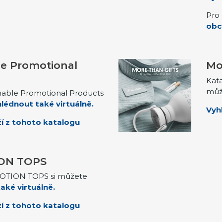
Pro 
obc
le Promotional
Mo
Kata
můž
nable Promotional Products
lédnout také virtuálně.
Vyh
í z tohoto katalogu
ON TOPS
OTION TOPS si můžete
aké virtuálně.
í z tohoto katalogu