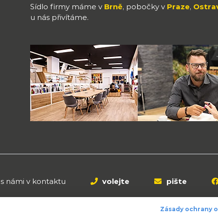
Sídlo firmy máme v
Brně
, pobočky v
Praze
,
Ostra
u nás přivítáme.
 s námi v kontaktu
volejte
pište
Zásady ochrany 