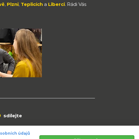
vě
,
Plzni
,
Teplicích
a
Liberci
. Rádi Vás
sdílejte
osobních údajů