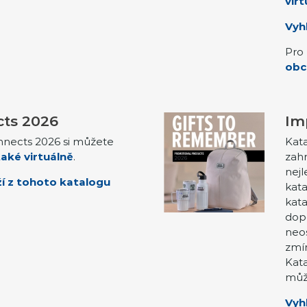
virt
Vyh
Pro 
obc
ts 2026
Im
nnects 2026 si můžete
Kata
aké virtuálně
.
zahr
nejl
í z tohoto katalogu
kat
kata
dop
neos
zmín
Kat
můž
Vyh