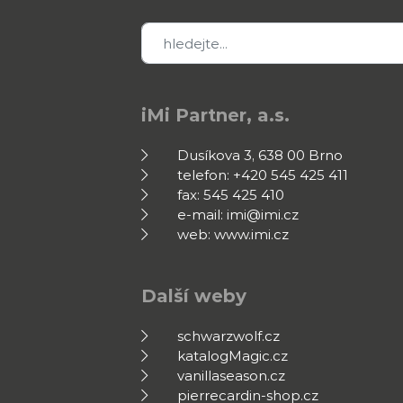
iMi Partner, a.s.
Dusíkova 3, 638 00 Brno
telefon: +420 545 425 411
fax: 545 425 410
e-mail: imi@imi.cz
web: www.imi.cz
Další weby
schwarzwolf.cz
katalogMagic.cz
vanillaseason.cz
pierrecardin-shop.cz