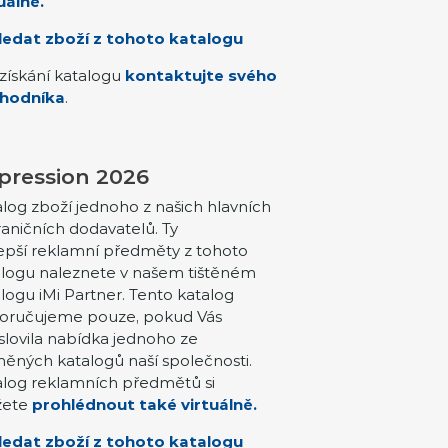
uálně.
ledat zboží z tohoto katalogu
získání katalogu
kontaktujte svého
hodníka
.
pression 2026
log zboží jednoho z našich hlavních
aničních dodavatelů. Ty
epší reklamní předměty z tohoto
alogu naleznete v našem tištěném
logu iMi Partner. Tento katalog
oručujeme pouze, pokud Vás
lovila nabídka jednoho ze
ěných katalogů naší společnosti.
alog reklamních předmětů si
ete
prohlédnout také virtuálně.
ledat zboží z tohoto katalogu