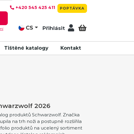
+420 545 425 411
POPTÁVKA
T
CS
Přihlásit
ní
Tištěné katalogy
Kontakt
hwarzwolf 2026
alog produktů Schwarzwolf. Značka
upila na trh noži a postupně rozšířila
folio produktů na ucelený sortiment