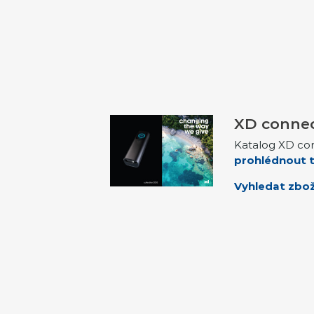
XD connec
Katalog XD co
prohlédnout t
Vyhledat zbož