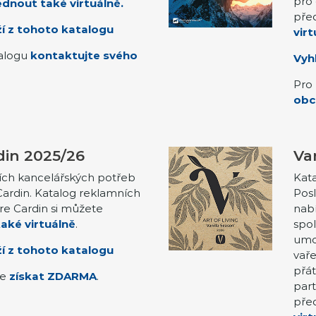
pro 
dnout také virtuálně.
pře
í z tohoto katalogu
virt
talogu
kontaktujte svého
Vyh
Pro 
obc
din 2025/26
Va
ích kancelářských potřeb
Kata
Cardin. Katalog reklamních
Posl
e Cardin si můžete
nabí
aké virtuálně
.
spol
umoc
í z tohoto katalogu
vaře
přát
te
získat ZDARMA
.
part
pře