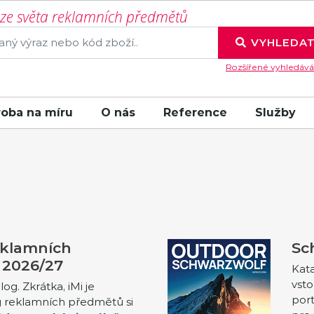
í ze světa reklamních předmětů
VYHLEDA
Rozšířené vyhledává
roba na míru
O nás
Reference
Služby
eklamních
Sc
 2026/27
Kat
vsto
og. Zkrátka, iMi je
port
g reklamních předmětů si