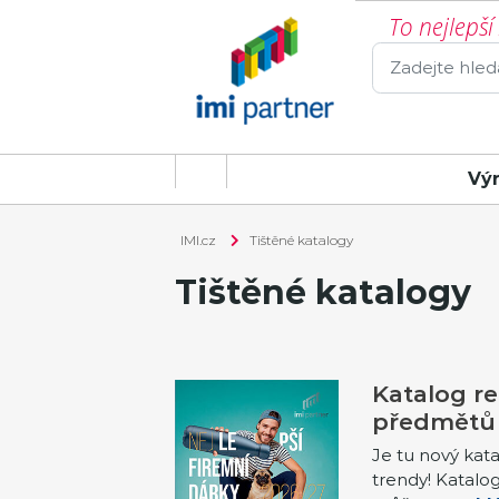
To nejlepš
Vý
IMI.cz
Tištěné katalogy
Tištěné katalogy
Katalog r
předmětů
Je tu nový katal
trendy! Katalo