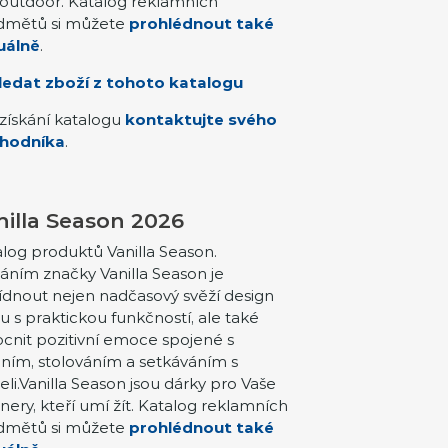
outdoor. Katalog reklamních
dmětů si můžete
prohlédnout také
uálně
.
ledat zboží z tohoto katalogu
získání katalogu
kontaktujte svého
hodníka
.
nilla Season 2026
log produktů Vanilla Season.
áním značky Vanilla Season je
dnout nejen nadčasový svěží design
u s praktickou funkčností, ale také
nit pozitivní emoce spojené s
ním, stolováním a setkáváním s
eli.Vanilla Season jsou dárky pro Vaše
nery, kteří umí žít. Katalog reklamních
dmětů si můžete
prohlédnout také