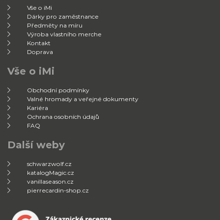
Vše o iMi
Dárky pro zaměstnance
Předměty na míru
Výroba vlastního merche
Kontakt
Doprava
Vše o iMi
Obchodní podmínky
Valné hromady a veřejné dokumenty
Kariéra
Ochrana osobních údajů
FAQ
Další weby
schwarzwolf.cz
katalogMagic.cz
vanillaseason.cz
pierrecardin-shop.cz