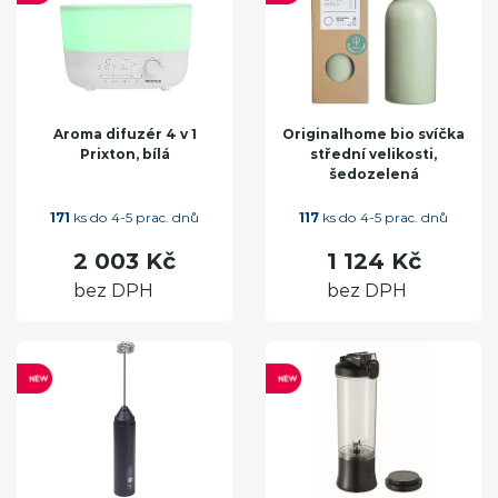
Aroma difuzér 4 v 1
Originalhome bio svíčka
Prixton, bílá
střední velikosti,
šedozelená
171
ks do 4-5 prac. dnů
117
ks do 4-5 prac. dnů
2 003 Kč
1 124 Kč
bez DPH
bez DPH