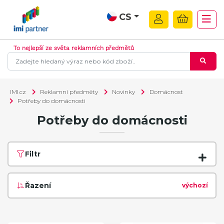
CS
To nejlepší ze světa reklamních předmětů
IMI.cz
Reklamní předměty
Novinky
Domácnost
Potřeby do domácnosti
Potřeby do domácnosti
Filtr
Řazení
výchozí