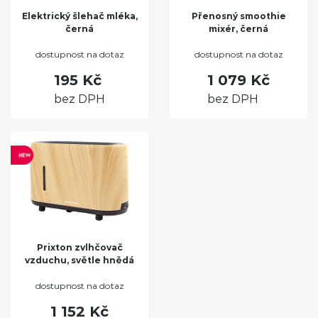
Elektrický šlehač mléka,
Přenosný smoothie
černá
mixér, černá
dostupnost na dotaz
dostupnost na dotaz
195 Kč
1 079 Kč
bez DPH
bez DPH
Prixton zvlhčovač
vzduchu, světle hnědá
dostupnost na dotaz
1 152 Kč