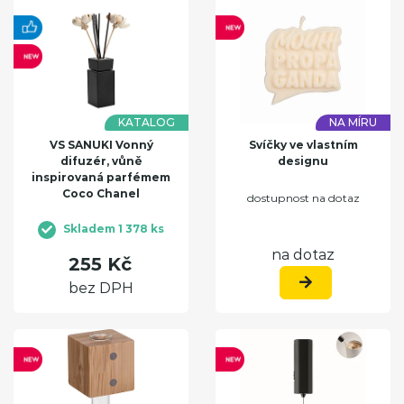
KATALOG
NA MÍRU
VS SANUKI Vonný
Svíčky ve vlastním
difuzér, vůně
designu
inspirovaná parfémem
Coco Chanel
dostupnost na dotaz
Skladem 1 378 ks
na dotaz
255 Kč
bez DPH