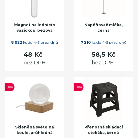
Magnet na lednici s
Napěňovač mléka,
vázičkou, béžová
černá
8 922
ks do 4-5 prac. dnů
7 210
ks do 4-5 prac. dnů
48 Kč
58,5 Kč
bez DPH
bez DPH
Skleněná světelná
Přenosná skládací
koule, průhledná
stolička, černá