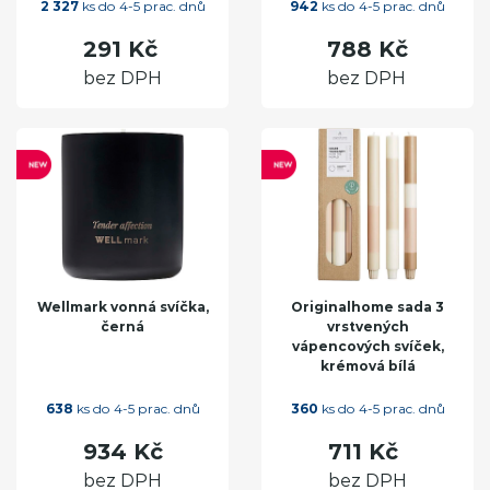
2 327
ks do 4-5 prac. dnů
942
ks do 4-5 prac. dnů
291 Kč
788 Kč
bez DPH
bez DPH
Wellmark vonná svíčka,
Originalhome sada 3
černá
vrstvených
vápencových svíček,
krémová bílá
638
ks do 4-5 prac. dnů
360
ks do 4-5 prac. dnů
934 Kč
711 Kč
bez DPH
bez DPH