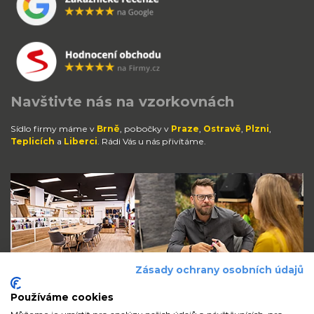
Navštivte nás na vzorkovnách
Sídlo firmy máme v
Brně
, pobočky v
Praze
,
Ostravě
,
Plzni
,
Teplicích
a
Liberci
. Rádi Vás u nás přivítáme.
Zásady ochrany osobních údajů
Používáme cookies