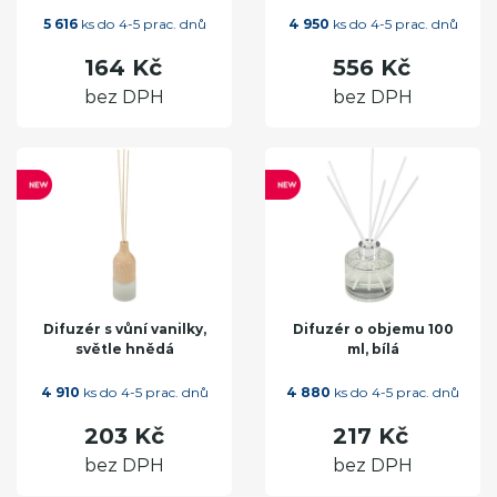
5 616
ks do 4-5 prac. dnů
4 950
ks do 4-5 prac. dnů
164 Kč
556 Kč
bez DPH
bez DPH
Difuzér s vůní vanilky,
Difuzér o objemu 100
světle hnědá
ml, bílá
4 910
ks do 4-5 prac. dnů
4 880
ks do 4-5 prac. dnů
203 Kč
217 Kč
bez DPH
bez DPH