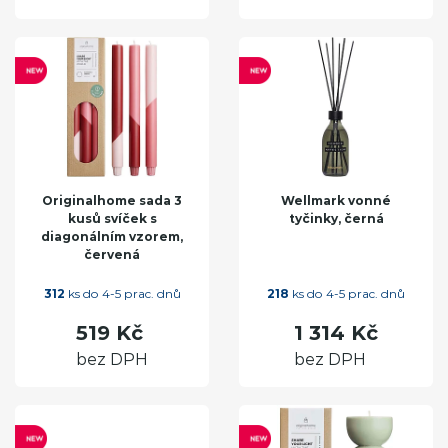
Originalhome sada 3
Wellmark vonné
kusů svíček s
tyčinky, černá
diagonálním vzorem,
červená
312
ks do 4-5 prac. dnů
218
ks do 4-5 prac. dnů
519 Kč
1 314 Kč
bez DPH
bez DPH