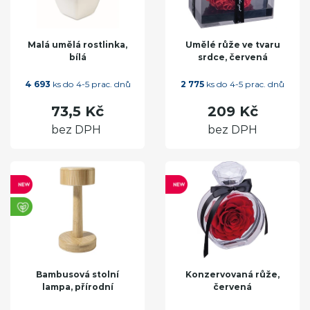
Malá umělá rostlinka,
Umělé růže ve tvaru
bílá
srdce, červená
4 693
ks do 4-5 prac. dnů
2 775
ks do 4-5 prac. dnů
73,5 Kč
209 Kč
bez DPH
bez DPH
Bambusová stolní
Konzervovaná růže,
lampa, přírodní
červená