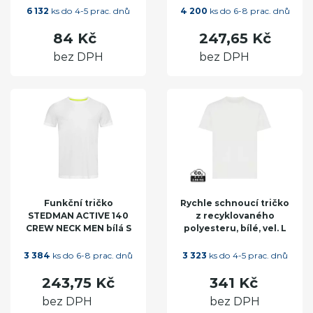
6 132
ks do 4-5 prac. dnů
4 200
ks do 6-8 prac. dnů
84 Kč
247,65 Kč
bez DPH
bez DPH
Funkční tričko
Rychle schnoucí tričko
STEDMAN ACTIVE 140
z recyklovaného
CREW NECK MEN bílá S
polyesteru, bílé, vel. L
3 384
ks do 6-8 prac. dnů
3 323
ks do 4-5 prac. dnů
243,75 Kč
341 Kč
bez DPH
bez DPH