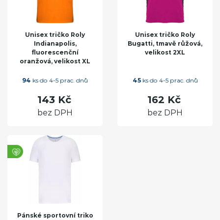
Unisex tričko Roly
Unisex tričko Roly
Indianapolis,
Bugatti, tmavě růžová,
fluorescenční
velikost 2XL
oranžová, velikost XL
94
ks do 4-5 prac. dnů
45
ks do 4-5 prac. dnů
143 Kč
162 Kč
bez DPH
bez DPH
Pánské sportovní triko