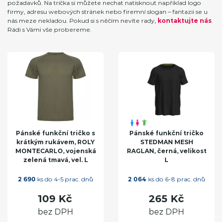
požadavků. Na trička si můžete nechat natisknout například logo
firmy, adresu webových stránek nebo firemní slogan – fantazii se u
nás meze nekladou. Pokud si s něčím nevíte rady,
kontaktujte nás
.
Rádi s Vámi vše probereme.
Pánské funkční tričko s
Pánské funkční tričko
krátkým rukávem, ROLY
STEDMAN MESH
MONTECARLO, vojenská
RAGLAN, černá, velikost
zelená tmavá, vel. L
L
2 690
ks do 4-5 prac. dnů
2 064
ks do 6-8 prac. dnů
109 Kč
265 Kč
bez DPH
bez DPH