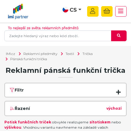
CS
To nejlepší ze světa reklamních předmětů
IMI.cz
Reklamní předměty
Textil
Trička
Pánská funkční trička
Reklamní pánská funkční trička
Filtr
Řazení
výchozí
Potisk funkčních triček
obvykle realizujeme
sítotiskem
nebo
výšivkou
. Vhodnou variantu navrhneme na základě vašich