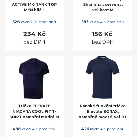
ACTIVE 140 TANK TOP
Shanghai, červená,
MEN bílá L
velikost M
528
ks do 6-8 prac. dnů
583
ks do 4-5 prac. dnů
234 Kč
156 Kč
bez DPH
bez DPH
Tričko ELEVATE
Pánské funkční tričko
NIAGARA COOL FIT T-
Elevate BORAX,
SHIRT námořní modrá M
námořně modré, vel. XL
498
ks do 4-5 prac. dnů
426
ks do 4-5 prac. dnů