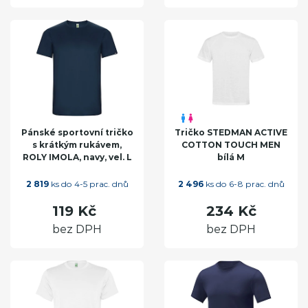
Pánské sportovní tričko
Tričko STEDMAN ACTIVE
s krátkým rukávem,
COTTON TOUCH MEN
ROLY IMOLA, navy, vel. L
bílá M
2 819
ks do 4-5 prac. dnů
2 496
ks do 6-8 prac. dnů
119 Kč
234 Kč
bez DPH
bez DPH