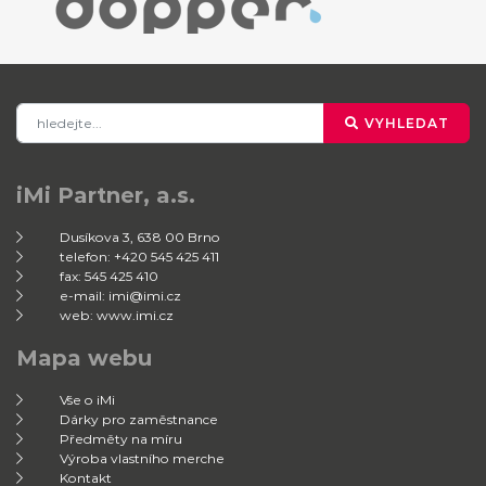
VYHLEDAT
iMi Partner, a.s.
Dusíkova 3, 638 00 Brno
telefon: +420 545 425 411
fax: 545 425 410
e-mail: imi@imi.cz
web: www.imi.cz
Mapa webu
Vše o iMi
Dárky pro zaměstnance
Předměty na míru
Výroba vlastního merche
Kontakt