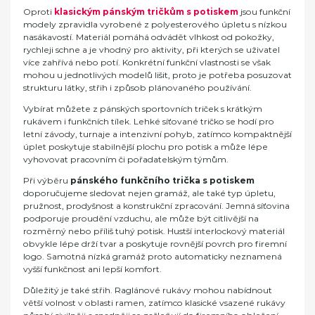
Oproti
klasickým pánským tričkům s potiskem
jsou funkční
modely zpravidla vyrobené z polyesterového úpletu s nízkou
nasákavostí. Materiál pomáhá odvádět vlhkost od pokožky,
rychleji schne a je vhodný pro aktivity, při kterých se uživatel
více zahřívá nebo potí. Konkrétní funkční vlastnosti se však
mohou u jednotlivých modelů lišit, proto je potřeba posuzovat
strukturu látky, střih i způsob plánovaného používání.
Vybírat můžete z pánských sportovních triček s krátkým
rukávem i funkčních tílek. Lehké síťované tričko se hodí pro
letní závody, turnaje a intenzivní pohyb, zatímco kompaktnější
úplet poskytuje stabilnější plochu pro potisk a může lépe
vyhovovat pracovním či pořadatelským týmům.
Při výběru
pánského funkčního trička s potiskem
doporučujeme sledovat nejen gramáž, ale také typ úpletu,
pružnost, prodyšnost a konstrukční zpracování. Jemná síťovina
podporuje proudění vzduchu, ale může být citlivější na
rozměrný nebo příliš tuhý potisk. Hustší interlockový materiál
obvykle lépe drží tvar a poskytuje rovnější povrch pro firemní
logo. Samotná nízká gramáž proto automaticky neznamená
vyšší funkčnost ani lepší komfort.
Důležitý je také střih. Raglánové rukávy mohou nabídnout
větší volnost v oblasti ramen, zatímco klasické vsazené rukávy