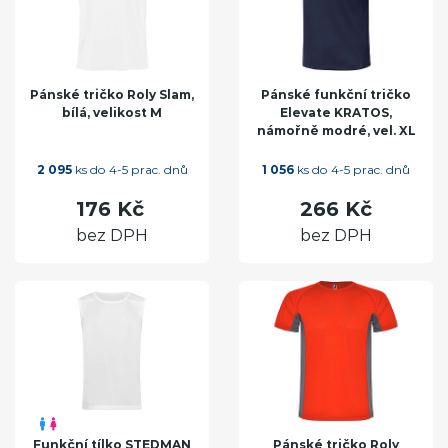
Pánské tričko Roly Slam,
Pánské funkční tričko
bílá, velikost M
Elevate KRATOS,
námořně modré, vel. XL
2 095
ks do 4-5 prac. dnů
1 056
ks do 4-5 prac. dnů
176 Kč
266 Kč
bez DPH
bez DPH
Funkční tílko STEDMAN
Pánské tričko Roly