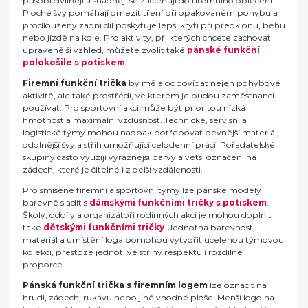
působí civilněji a snadněji se začleňují do firemního oblečení.
Ploché švy pomáhají omezit tření při opakovaném pohybu a
prodloužený zadní díl poskytuje lepší krytí při předklonu, běhu
nebo jízdě na kole. Pro aktivity, při kterých chcete zachovat
upravenější vzhled, můžete zvolit také
pánské funkční
polokošile s potiskem
.
Firemní funkční trička
by měla odpovídat nejen pohybové
aktivitě, ale také prostředí, ve kterém je budou zaměstnanci
používat. Pro sportovní akci může být prioritou nízká
hmotnost a maximální vzdušnost. Technické, servisní a
logistické týmy mohou naopak potřebovat pevnější materiál,
odolnější švy a střih umožňující celodenní práci. Pořadatelské
skupiny často využijí výraznější barvy a větší označení na
zádech, které je čitelné i z delší vzdálenosti.
Pro smíšené firemní a sportovní týmy lze pánské modely
barevně sladit s
dámskými funkčními tričky s potiskem
.
Školy, oddíly a organizátoři rodinných akcí je mohou doplnit
také
dětskými funkčními tričky
. Jednotná barevnost,
materiál a umístění loga pomohou vytvořit ucelenou týmovou
kolekci, přestože jednotlivé střihy respektují rozdílné
proporce.
Pánská funkční trička s firemním logem
lze označit na
hrudi, zádech, rukávu nebo jiné vhodné ploše. Menší logo na