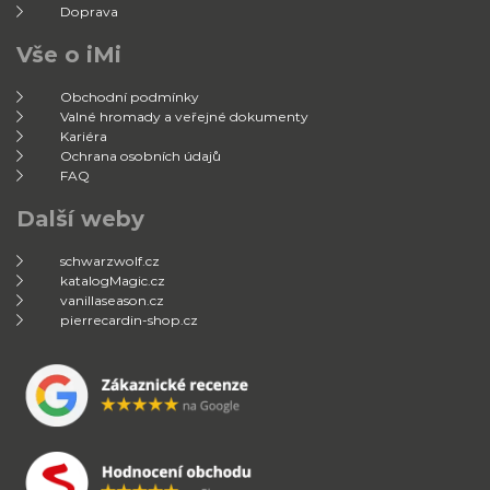
Doprava
Vše o iMi
Obchodní podmínky
Valné hromady a veřejné dokumenty
Kariéra
Ochrana osobních údajů
FAQ
Další weby
schwarzwolf.cz
katalogMagic.cz
vanillaseason.cz
pierrecardin-shop.cz