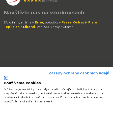
Navštivte nás na vzorkovnách
Sídlo firmy máme v
Brně
, pobočky v
Praze
,
Ostravě
,
Plzni
,
Teplicích
a
Liberci
. Rádi Vás u nás přivítáme.
Zásady ochrany osobních údajů
Používáme cookies
Můžeme je umístit pro analýzu našich údajů o návštěvnících, pro
zlepšení našeho webu, ukázání personalizovaného obsahu a pro
Zůstaňte s námi v kontaktu
poskytnutí skvělého zážitku z webu. Pro více informací o cookies
používáme otevřené nastavení.
volejte
pište
sdílejte