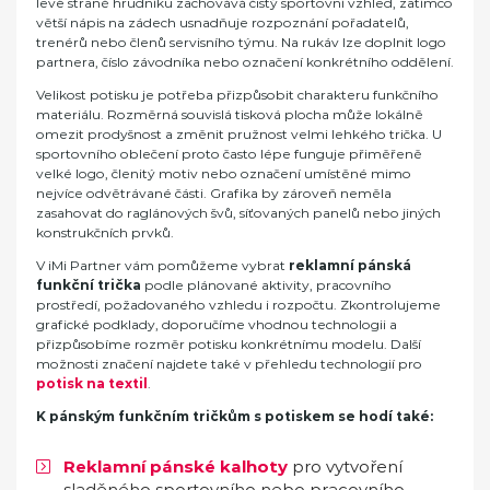
levé straně hrudníku zachovává čistý sportovní vzhled, zatímco
větší nápis na zádech usnadňuje rozpoznání pořadatelů,
trenérů nebo členů servisního týmu. Na rukáv lze doplnit logo
partnera, číslo závodníka nebo označení konkrétního oddělení.
Velikost potisku je potřeba přizpůsobit charakteru funkčního
materiálu. Rozměrná souvislá tisková plocha může lokálně
omezit prodyšnost a změnit pružnost velmi lehkého trička. U
sportovního oblečení proto často lépe funguje přiměřeně
velké logo, členitý motiv nebo označení umístěné mimo
nejvíce odvětrávané části. Grafika by zároveň neměla
zasahovat do raglánových švů, síťovaných panelů nebo jiných
konstrukčních prvků.
V iMi Partner vám pomůžeme vybrat
reklamní pánská
funkční trička
podle plánované aktivity, pracovního
prostředí, požadovaného vzhledu i rozpočtu. Zkontrolujeme
grafické podklady, doporučíme vhodnou technologii a
přizpůsobíme rozměr potisku konkrétnímu modelu. Další
možnosti značení najdete také v přehledu technologií pro
potisk na textil
.
K pánským funkčním tričkům s potiskem se hodí také:
Reklamní pánské kalhoty
pro vytvoření
sladěného sportovního nebo pracovního