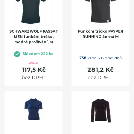
SCHWARZWOLF PASSAT
Funkční tričko PAYPER
MEN funkční tričko,
RUNNING černá M
modré prošívání, M
Skladem 222 ks
758
ks do 6-8 prac. dnů
235 Kč
117,5 Kč
281,2 Kč
bez DPH
bez DPH