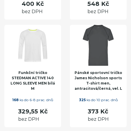
400 Kč
548 Kč
bez DPH
bez DPH
Funkční tričko
Pánské sportovní tričko
STEDMAN ACTIVE 140
James Nicholson sports
LONG SLEEVE MEN bílá
T-shirt men,
M
antracitová/černá, vel. L
168
ks do 6-8 prac. dnů
325
ks do 10 prac. dnů
329,55 Kč
373 Kč
bez DPH
bez DPH