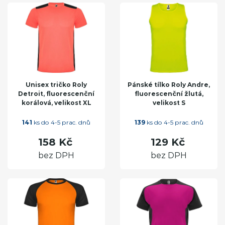
Unisex tričko Roly
Pánské tílko Roly Andre,
Detroit, fluorescenční
fluorescenční žlutá,
korálová, velikost XL
velikost S
141
ks do 4-5 prac. dnů
139
ks do 4-5 prac. dnů
158 Kč
129 Kč
bez DPH
bez DPH