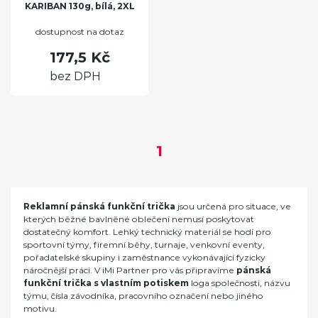
KARIBAN 130g, bílá, 2XL
dostupnost na dotaz
177,5 Kč
bez DPH
1
Reklamní pánská funkční trička
jsou určená pro situace, ve
kterých běžné bavlněné oblečení nemusí poskytovat
dostatečný komfort. Lehký technický materiál se hodí pro
sportovní týmy, firemní běhy, turnaje, venkovní eventy,
pořadatelské skupiny i zaměstnance vykonávající fyzicky
náročnější práci. V iMi Partner pro vás připravíme
pánská
funkční trička s vlastním potiskem
loga společnosti, názvu
týmu, čísla závodníka, pracovního označení nebo jiného
motivu.