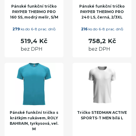
Pánské funkční tričko
Pánské funkční tričko
PAYPER THERMO PRO
PAYPER THERMO PRO
160 SS, modrý melír, S/M
240 LS, černá, 2/3XL
279
ks do 6-8 prac. dnů
216
ks do 6-8 prac. dnů
519,4 Kč
758,2 Kč
bez DPH
bez DPH
Pánské funkční tričko s
Tričko STEDMAN ACTIVE
krátkým rukávem, ROLY
SPORTS-T MEN bílá L
BAHRAIN, tyrkysová, vel.
M