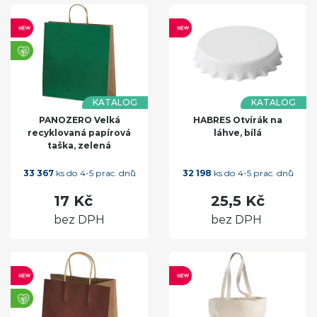
KATALOG
KATALOG
PANOZERO Velká
HABRES Otvírák na
recyklovaná papírová
láhve, bílá
taška, zelená
33 367
ks do 4-5 prac. dnů
32 198
ks do 4-5 prac. dnů
17 Kč
25,5 Kč
bez DPH
bez DPH