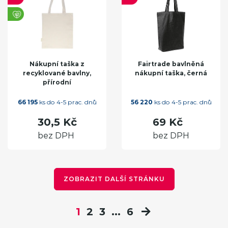
Nákupní taška z
Fairtrade bavlněná
recyklované bavlny,
nákupní taška, černá
přírodní
66 195
ks do 4-5 prac. dnů
56 220
ks do 4-5 prac. dnů
30,5 Kč
69 Kč
bez DPH
bez DPH
ZOBRAZIT DALŠÍ STRÁNKU
1
2
3
...
6