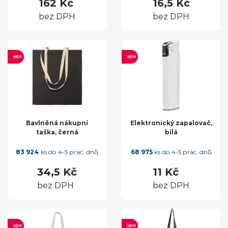
162 Kč
16,5 Kč
bez DPH
bez DPH
Bavlněná nákupní
Elektronický zapalovač,
taška, černá
bílá
83 924
ks do 4-5 prac. dnů
68 975
ks do 4-5 prac. dnů
34,5 Kč
11 Kč
bez DPH
bez DPH