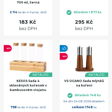
700 ml, černá
2 114
ks do 4-5 prac. dnů
Skladem 1 873 ks
183 Kč
295 Kč
bez DPH
bez DPH
KATALOG
KATALOG
KESOS Sada 4
VS OGANO Sada mlýnků
skleněných kořenek v
na koření
bambusovém stojanu
Skladem 748 ks
Ke dni 24.08.2026 skladem
798
ks do 4-5 prac. dnů
celkem 1748
ks