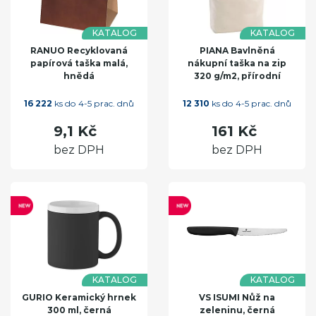
KATALOG
KATALOG
RANUO Recyklovaná
PIANA Bavlněná
papírová taška malá,
nákupní taška na zip
hnědá
320 g/m2, přírodní
16 222
ks do 4-5 prac. dnů
12 310
ks do 4-5 prac. dnů
9,1 Kč
161 Kč
bez DPH
bez DPH
KATALOG
KATALOG
GURIO Keramický hrnek
VS ISUMI Nůž na
300 ml, černá
zeleninu, černá