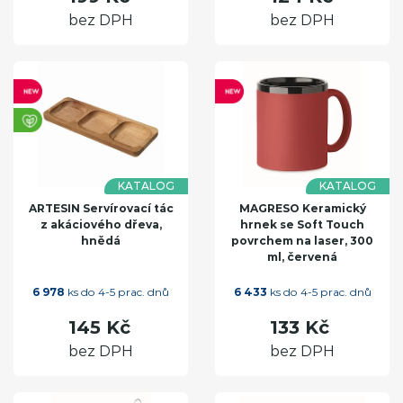
bez DPH
bez DPH
KATALOG
KATALOG
ARTESIN Servírovací tác
MAGRESO Keramický
z akáciového dřeva,
hrnek se Soft Touch
hnědá
povrchem na laser, 300
ml, červená
6 978
ks do 4-5 prac. dnů
6 433
ks do 4-5 prac. dnů
145 Kč
133 Kč
bez DPH
bez DPH