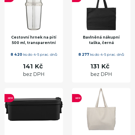
Cestovní hrnek na pití
Bavlněná nákupní
500 ml, transparentní
taška, černá
8 420
ks do 4-5 prac. dnů
8 277
ks do 4-5 prac. dnů
141 Kč
131 Kč
bez DPH
bez DPH