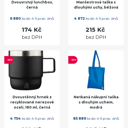
Dvouvrstvý lunchbox,
Manšestrová taška s
černá
dlouhými uchy, béžová
6 880
ks do 4-5 prac. dnů
4 872
ks do 4-5 prac. dnů
174 Kč
215 Kč
bez DPH
bez DPH
Dvoustěnný hrnek z
Netkaná nákupní taška
recyklované nerezové
s dlouhým uchem,
oceli, 180 ml, černá
modrá
4 754
ks do 4-5 prac. dnů
85 889
ks do 4-5 prac. dnů