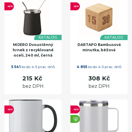
KATALOG
KATALOG
MIJERO Dvoustěnný
DARTAPO Bambusová
hrnek z recyklované
minutka, béžová
oceli, 240 ml, černá
5 541
ks do 4-5 prac. dnů
4 855
ks do 4-5 prac. dnů
215 Kč
308 Kč
bez DPH
bez DPH