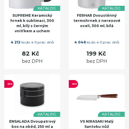
KATALOG
KATALOG
SUPREME Keramický
FERHAR Dvoustěnný
hrnek k sublimaci, 300
termohrnek z nerezové
ml, bílý s černým
oceli, 300 ml, bílá
vnitřkem a uchem
4 212
ks do 4-5 prac. dnů
4 046
ks do 4-5 prac. dnů
82 Kč
199 Kč
bez DPH
bez DPH
KATALOG
KATALOG
ENSALADA Dvoupatrový
VS NIRASAKI Malý
box na oběd, 250 ml a
Santoku nůž