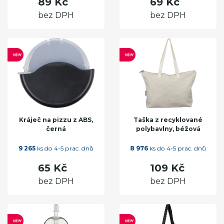
89 Kč
69 Kč
bez DPH
bez DPH
Kráječ na pizzu z ABS,
Taška z recyklované
černá
polybavlny, béžová
9 265
ks do 4-5 prac. dnů
8 976
ks do 4-5 prac. dnů
65 Kč
109 Kč
bez DPH
bez DPH