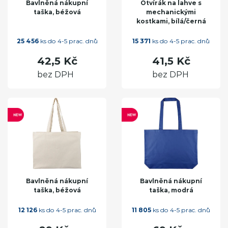
Bavlněná nákupní
Otvírák na lahve s
taška, béžová
mechanickými
kostkami, bílá/černá
25 456
ks do 4-5 prac. dnů
15 371
ks do 4-5 prac. dnů
42,5 Kč
41,5 Kč
bez DPH
bez DPH
Bavlněná nákupní
Bavlněná nákupní
taška, béžová
taška, modrá
12 126
ks do 4-5 prac. dnů
11 805
ks do 4-5 prac. dnů