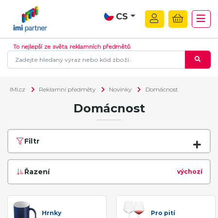
CS
To nejlepší ze světa reklamních předmětů
IMI.cz
Reklamní předměty
Novinky
Domácnost
Domácnost
Filtr
Řazení
výchozí
Hrnky
Pro pití