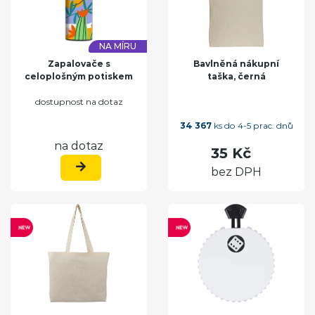
NA MÍRU
Zapalovače s
Bavlněná nákupní
celoplošným potiskem
taška, černá
dostupnost na dotaz
34 367
ks do 4-5 prac. dnů
na dotaz
35 Kč
bez DPH