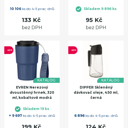
10 106
ks do 4-5 prac. dnů
Skladem 9 896 ks
133 Kč
95 Kč
bez DPH
bez DPH
KATALOG
KATALOG
EVREN Nerezový
DIPPER Skleněný
dvoustěnný hrnek, 320
dávkovač oleje, 450 ml,
ml, kobaltově modrá
černá
Skladem 19 ks
+ 9 697
ks do 4-5 prac. dnů
6 896
ks do 4-5 prac. dnů
199 Kč
124 Kč