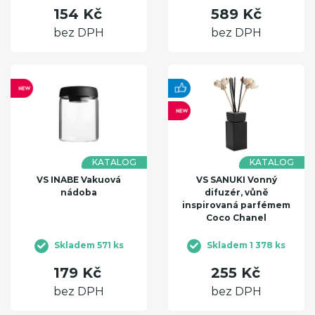
154 Kč
589 Kč
bez DPH
bez DPH
KATALOG
KATALOG
VS INABE Vakuová
VS SANUKI Vonný
nádoba
difuzér, vůně
inspirovaná parfémem
Coco Chanel
Skladem 571 ks
Skladem 1 378 ks
179 Kč
255 Kč
bez DPH
bez DPH