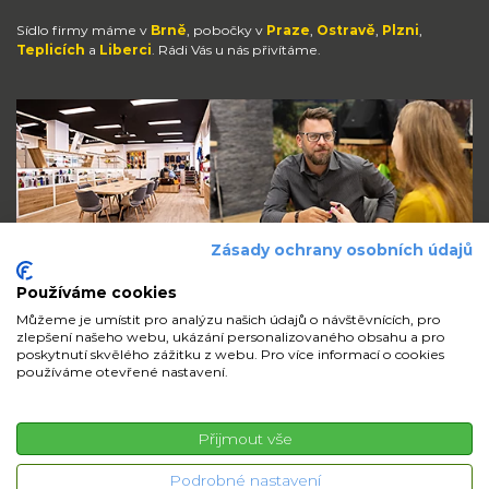
Sídlo firmy máme v
Brně
, pobočky v
Praze
,
Ostravě
,
Plzni
,
Teplicích
a
Liberci
. Rádi Vás u nás přivítáme.
Zásady ochrany osobních údajů
Používáme cookies
Můžeme je umístit pro analýzu našich údajů o návštěvnících, pro
zlepšení našeho webu, ukázání personalizovaného obsahu a pro
Zůstaňte s námi v kontaktu
poskytnutí skvělého zážitku z webu. Pro více informací o cookies
používáme otevřené nastavení.
volejte
pište
sdílejte
Přijmout vše
© 2026 iMi Partner, a.s. | Všechna práva vyhrazena
Podrobné nastavení