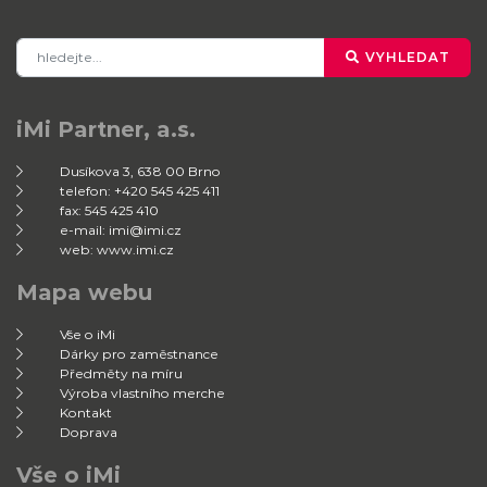
VYHLEDAT
iMi Partner, a.s.
Dusíkova 3, 638 00 Brno
telefon: +420 545 425 411
fax: 545 425 410
e-mail: imi@imi.cz
web: www.imi.cz
Mapa webu
Vše o iMi
Dárky pro zaměstnance
Předměty na míru
Výroba vlastního merche
Kontakt
Doprava
Vše o iMi