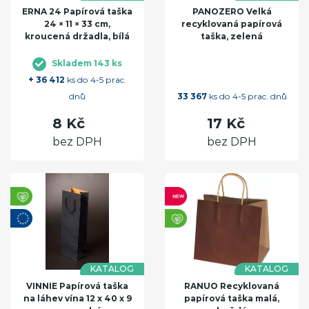
ERNA 24 Papírová taška
PANOZERO Velká
24 × 11 × 33 cm,
recyklovaná papírová
kroucená držadla, bílá
taška, zelená
Skladem 143 ks
+ 36 412
ks do 4-5 prac.
dnů
33 367
ks do 4-5 prac. dnů
8 Kč
17 Kč
bez DPH
bez DPH
KATALOG
KATALOG
VINNIE Papírová taška
RANUO Recyklovaná
na láhev vína 12 x 40 x 9
papírová taška malá,