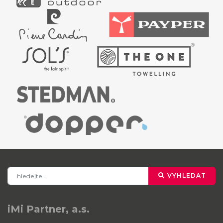
VYHLEDAT
iMi Partner, a.s.