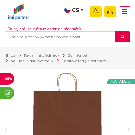
CS
To nejlepší ze světa reklamních předmětů
IMI.cz
Reklamní předměty
Domácnost
Nákupní a dárkové tašky
Papírové tašky s potiskem
KATALOG