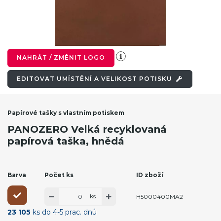
NAHRÁT / ZMĚNIT LOGO
EDITOVAT UMÍSTĚNÍ A VELIKOST POTISKU
Papírové tašky s vlastním potiskem
PANOZERO Velká recyklovaná
papírová taška, hnědá
Barva
Počet ks
ID zboží
ks
H5000400MA2
23 105
ks do 4-5 prac. dnů