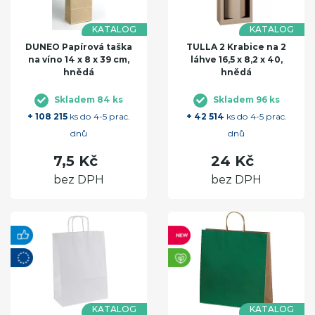
KATALOG
KATALOG
DUNEO Papírová taška
TULLA 2 Krabice na 2
na víno 14 x 8 x 39 cm,
láhve 16,5 x 8,2 x 40,
hnědá
hnědá
Skladem 84 ks
Skladem 96 ks
+ 108 215
ks do 4-5 prac.
+ 42 514
ks do 4-5 prac.
dnů
dnů
7,5 Kč
24 Kč
bez DPH
bez DPH
KATALOG
KATALOG