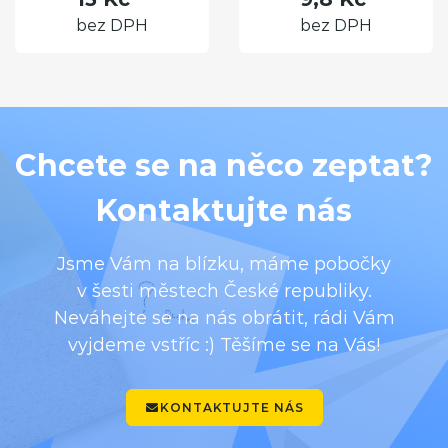
bez DPH
bez DPH
Chcete se na něco zeptat?
Kontaktujte nás
Jsme Vám na blízku, máme pobočky
v šesti městech České republiky.
Neváhejte se na nás obrátit, rádi Vám
vyjdeme vstříc :) Těšíme se na Vás!
KONTAKTUJTE NÁS