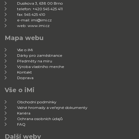
Dusíkova 3, 638 00 Brno
telefon: +420 545 425 411
fax: 545 425 410
e-mail: imi@imi.cz
web: www.imi.cz
Mapa webu
Vše o iMi
Dárky pro zaměstnance
Předměty na míru
Výroba vlastního merche
Kontakt
Doprava
Vše o iMi
Obchodní podmínky
Valné hromady a veřejné dokumenty
Kariéra
Ochrana osobních údajů
FAQ
Další weby