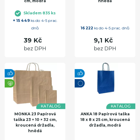
cm, modrá
hnědá
Skladem 835 ks
+ 15 449
ks do 4-5 prac.
dnů
16 222
ks do 4-5 prac. dnů
39 Kč
9,1 Kč
bez DPH
bez DPH
KATALOG
KATALOG
MONKA 23 Papírová
ANKA 18 Papírová taška
taška 23 × 10 × 32 cm,
18 x 8 x 25 cm, kroucená
kroucená držadla,
držadla, modrá
hnědá