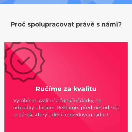
Proč spolupracovat právě s námi?
Ručíme za kvalitu
Vyrábíme kvalitní a funkční dárky, ne
odpadky s logem. Reklamní předmět od nás
je dárek, který udělá opravdovou radost.