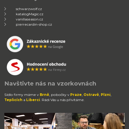
schwarzwolf.cz
katalogMagic.cz
vanillaseason.cz
pierrecardin-shop.cz
Navštivte nás na vzorkovnách
Sídlo firmy máme v
Brně
, pobočky v
Praze
,
Ostravě
,
Plzni
,
Teplicích
a
Liberci
. Rádi Vás u nás přivítáme.