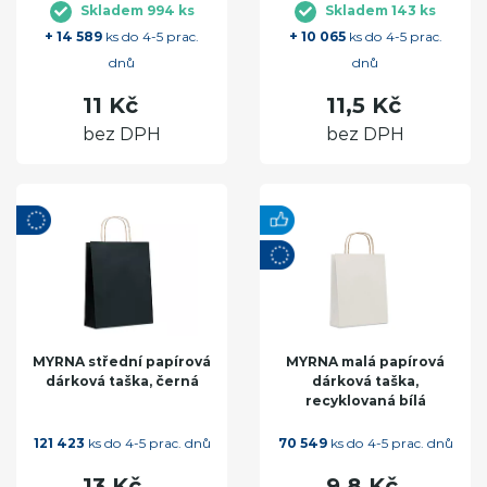
Skladem 994 ks
Skladem 143 ks
+ 14 589
ks do 4-5 prac.
+ 10 065
ks do 4-5 prac.
dnů
dnů
11 Kč
11,5 Kč
bez DPH
bez DPH
MYRNA střední papírová
MYRNA malá papírová
dárková taška, černá
dárková taška,
recyklovaná bílá
121 423
ks do 4-5 prac. dnů
70 549
ks do 4-5 prac. dnů
13 Kč
9,8 Kč