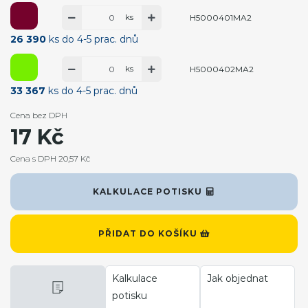
ks
H5000401MA2
26 390
ks do 4-5 prac. dnů
ks
H5000402MA2
33 367
ks do 4-5 prac. dnů
Cena bez DPH
17 Kč
Cena s DPH 20,57 Kč
KALKULACE POTISKU
PŘIDAT DO KOŠÍKU
Kalkulace
Jak objednat
potisku