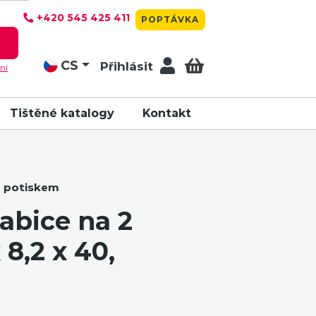
+420 545 425 411
POPTÁVKA
T
CS
Přihlásit
ní
Tištěné katalogy
Kontakt
m potiskem
abice na 2
 8,2 x 40,