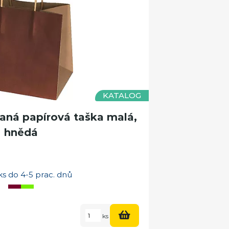
KATALOG
ná papírová taška malá,
hnědá
s do 4-5 prac. dnů
ks