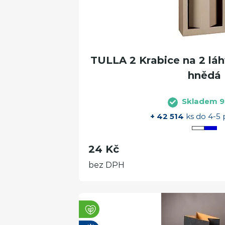
TULLA 2 Krabice na 2 láhv
hnědá
Skladem 9
+ 42 514
ks do 4-5 
24 Kč
bez DPH