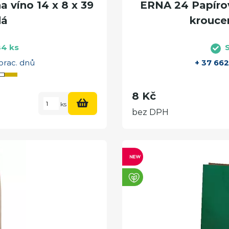
 víno 14 x 8 x 39
ERNA 24 Papírov
dá
kroucen
84 ks
prac. dnů
+ 37 662
8 Kč
ks
bez DPH