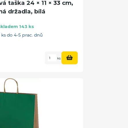
á taška 24 × 11 × 33 cm,
á držadla, bílá
Skladem 143 ks
ks do 4-5 prac. dnů
ks