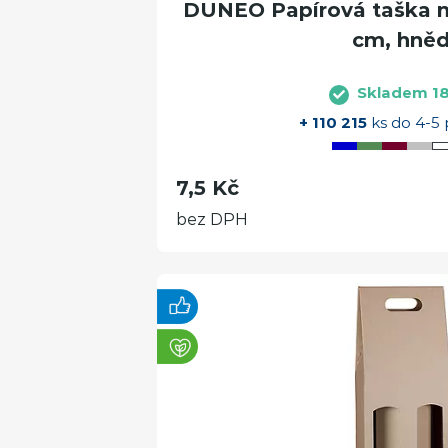
DUNEO Papírová taška na
cm, hně
Skladem 1
+ 110 215
ks do 4-5 
7,5 Kč
bez DPH