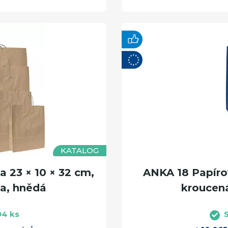
KATALOG
 23 × 10 × 32 cm,
ANKA 18 Papírov
a, hnědá
kroucen
94 ks