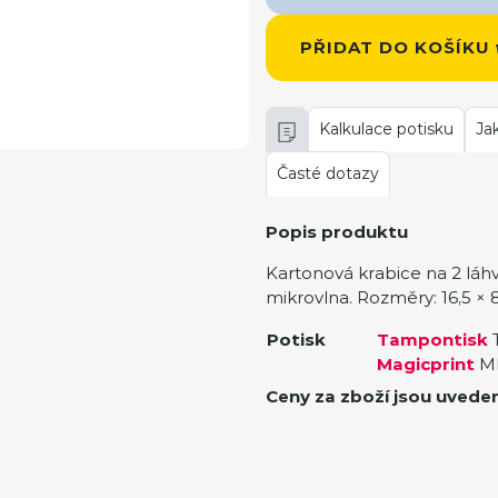
PŘIDAT DO KOŠÍKU
Kalkulace potisku
Ja
Časté dotazy
Popis produktu
Kartonová krabice na 2 láhve
mikrovlna. Rozměry: 16,5 × 
Potisk
Tampontisk
T
Magicprint
MP
Ceny za zboží jsou uvede