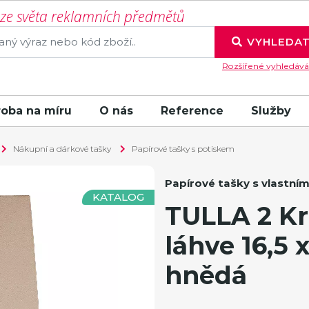
í ze světa reklamních předmětů
VYHLEDA
Rozšířené vyhledává
roba na míru
O nás
Reference
Služby
Nákupní a dárkové tašky
Papírové tašky s potiskem
Papírové tašky s vlastní
KATALOG
TULLA 2 Kr
láhve 16,5 x
hnědá