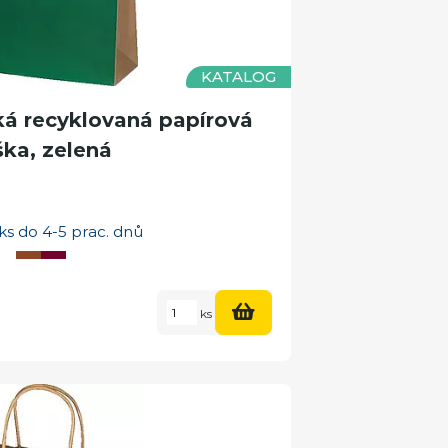
KATALOG
 recyklovaná papírová
ška, zelená
ks do 4-5 prac. dnů
ks