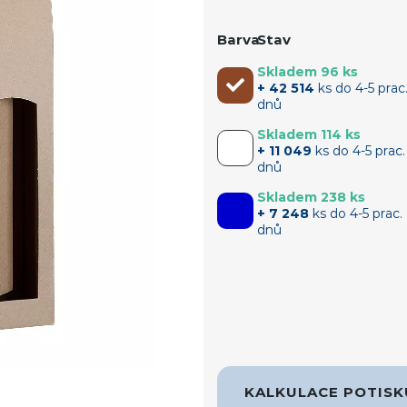
Barva
Stav
Skladem 96 ks
+ 42 514
ks do 4-5 prac
dnů
Skladem 114 ks
+ 11 049
ks do 4-5 prac.
dnů
Skladem 238 ks
+ 7 248
ks do 4-5 prac.
dnů
KALKULACE POTIS