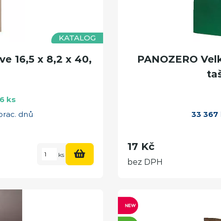
KATALOG
e 16,5 x 8,2 x 40,
PANOZERO Velká
ta
6 ks
prac. dnů
33 367
17 Kč
ks
bez DPH