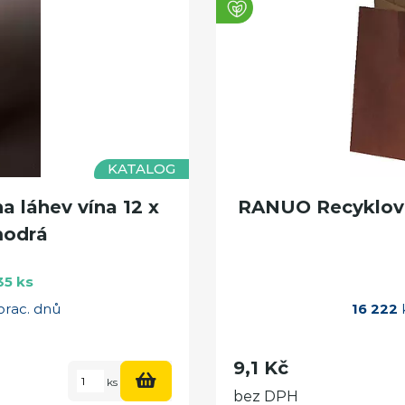
KATALOG
a láhev vína 12 x
RANUO Recyklova
modrá
35 ks
prac. dnů
16 222
k
9,1 Kč
ks
bez DPH