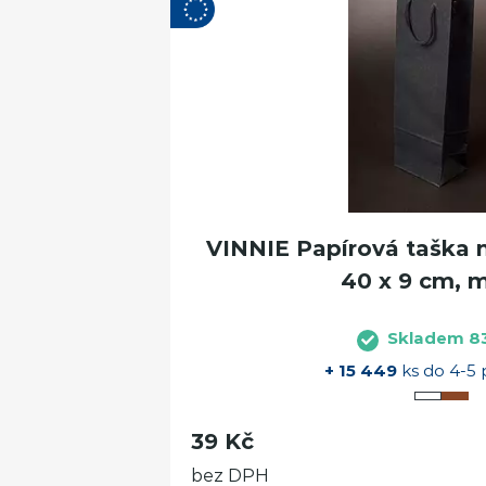
VINNIE Papírová taška n
40 x 9 cm, 
Skladem 8
+ 15 449
ks do 4-5 
39 Kč
bez DPH