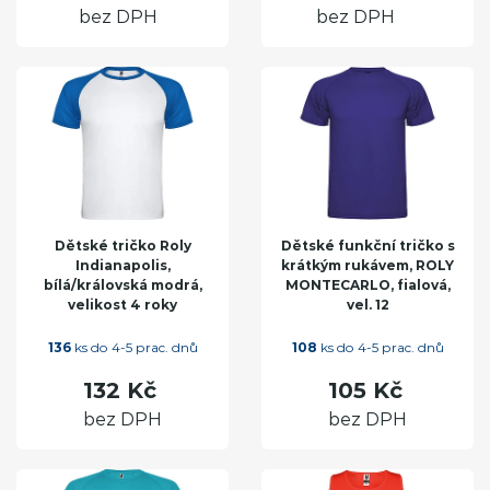
bez DPH
bez DPH
Dětské tričko Roly
Dětské funkční tričko s
Indianapolis,
krátkým rukávem, ROLY
bílá/královská modrá,
MONTECARLO, fialová,
velikost 4 roky
vel. 12
136
ks do 4-5 prac. dnů
108
ks do 4-5 prac. dnů
132 Kč
105 Kč
bez DPH
bez DPH