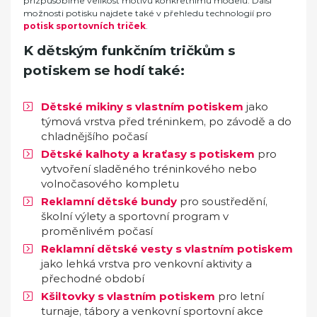
přizpůsobíme velikost motivu konkrétnímu modelu. Další
možnosti potisku najdete také v přehledu technologií pro
potisk sportovních triček
.
K dětským funkčním tričkům s
potiskem se hodí také:
Dětské mikiny s vlastním potiskem
jako
týmová vrstva před tréninkem, po závodě a do
chladnějšího počasí
Dětské kalhoty a kraťasy s potiskem
pro
vytvoření sladěného tréninkového nebo
volnočasového kompletu
Reklamní dětské bundy
pro soustředění,
školní výlety a sportovní program v
proměnlivém počasí
Reklamní dětské vesty s vlastním potiskem
jako lehká vrstva pro venkovní aktivity a
přechodné období
Kšiltovky s vlastním potiskem
pro letní
turnaje, tábory a venkovní sportovní akce