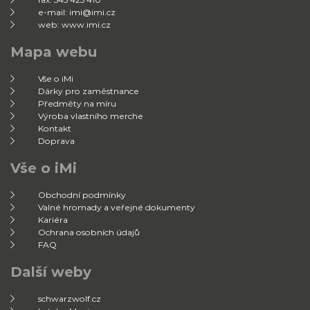
e-mail: imi@imi.cz
web: www.imi.cz
Mapa webu
Vše o iMi
Dárky pro zaměstnance
Předměty na míru
Výroba vlastního merche
Kontakt
Doprava
Vše o iMi
Obchodní podmínky
Valné hromady a veřejné dokumenty
Kariéra
Ochrana osobních údajů
FAQ
Další weby
schwarzwolf.cz