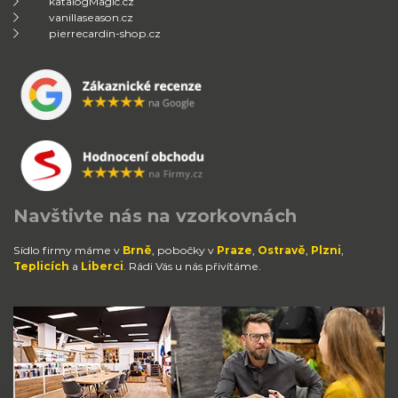
katalogMagic.cz
vanillaseason.cz
pierrecardin-shop.cz
Navštivte nás na vzorkovnách
Sídlo firmy máme v
Brně
, pobočky v
Praze
,
Ostravě
,
Plzni
,
Teplicích
a
Liberci
. Rádi Vás u nás přivítáme.