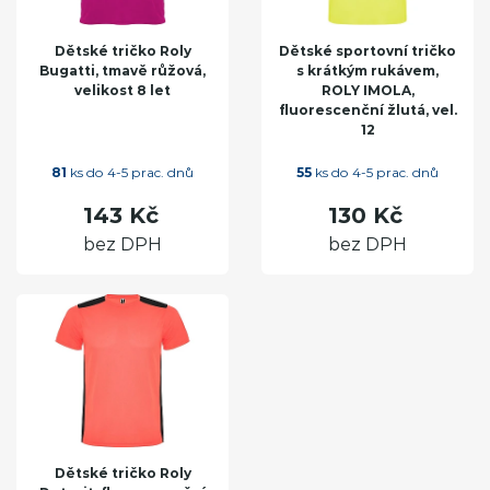
Dětské tričko Roly
Dětské sportovní tričko
Bugatti, tmavě růžová,
s krátkým rukávem,
velikost 8 let
ROLY IMOLA,
fluorescenční žlutá, vel.
12
81
ks do 4-5 prac. dnů
55
ks do 4-5 prac. dnů
143 Kč
130 Kč
bez DPH
bez DPH
Dětské tričko Roly