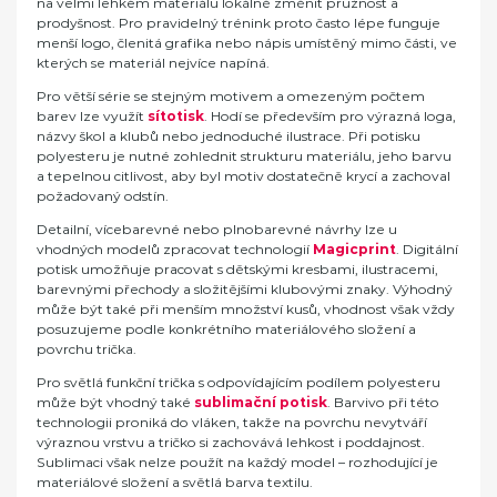
na velmi lehkém materiálu lokálně změnit pružnost a
prodyšnost. Pro pravidelný trénink proto často lépe funguje
menší logo, členitá grafika nebo nápis umístěný mimo části, ve
kterých se materiál nejvíce napíná.
Pro větší série se stejným motivem a omezeným počtem
barev lze využít
sítotisk
. Hodí se především pro výrazná loga,
názvy škol a klubů nebo jednoduché ilustrace. Při potisku
polyesteru je nutné zohlednit strukturu materiálu, jeho barvu
a tepelnou citlivost, aby byl motiv dostatečně krycí a zachoval
požadovaný odstín.
Detailní, vícebarevné nebo plnobarevné návrhy lze u
vhodných modelů zpracovat technologií
Magicprint
. Digitální
potisk umožňuje pracovat s dětskými kresbami, ilustracemi,
barevnými přechody a složitějšími klubovými znaky. Výhodný
může být také při menším množství kusů, vhodnost však vždy
posuzujeme podle konkrétního materiálového složení a
povrchu trička.
Pro světlá funkční trička s odpovídajícím podílem polyesteru
může být vhodný také
sublimační potisk
. Barvivo při této
technologii proniká do vláken, takže na povrchu nevytváří
výraznou vrstvu a tričko si zachovává lehkost i poddajnost.
Sublimaci však nelze použít na každý model – rozhodující je
materiálové složení a světlá barva textilu.