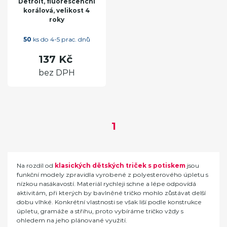
Detroit, fluorescenční
korálová, velikost 4
roky
50
ks do 4-5 prac. dnů
137 Kč
bez DPH
1
Na rozdíl od
klasických dětských triček s potiskem
jsou
funkční modely zpravidla vyrobené z polyesterového úpletu s
nízkou nasákavostí. Materiál rychleji schne a lépe odpovídá
aktivitám, při kterých by bavlněné tričko mohlo zůstávat delší
dobu vlhké. Konkrétní vlastnosti se však liší podle konstrukce
úpletu, gramáže a střihu, proto vybíráme tričko vždy s
ohledem na jeho plánované využití.