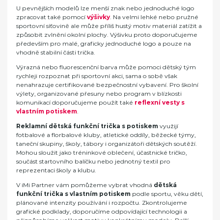
U pevnějších modelů lze menší znak nebo jednoduché logo
zpracovat také pomocí
výšivky
. Na velmi lehké nebo pružné
sportovní síťovině ale může příliš hustý motiv materiál zatížit a
způsobit zvlnění okolní plochy. Výšivku proto doporučujeme
především pro malé, graficky jednoduché logo a pouze na
vhodně stabilní části trička.
Výrazná nebo fluorescenční barva může pomoci dětský tým
rychleji rozpoznat při sportovní akci, sama o sobě však
nenahrazuje certifikované bezpečnostní vybavení. Pro školní
výlety, organizované přesuny nebo program v blízkosti
komunikací doporučujeme použít také
reflexní vesty s
vlastním potiskem
.
Reklamní dětská funkční trička s potiskem
využijí
fotbalové a florbalové kluby, atletické oddíly, běžecké týmy,
taneční skupiny, školy, tábory i organizátoři dětských soutěží.
Mohou sloužit jako tréninkové oblečení, účastnické tričko,
součást startovního balíčku nebo jednotný textil pro
reprezentaci školy a klubu.
V iMi Partner vám pomůžeme vybrat vhodná
dětská
funkční trička s vlastním potiskem
podle sportu, věku dětí,
plánované intenzity používání i rozpočtu. Zkontrolujeme
grafické podklady, doporučíme odpovídající technologii a