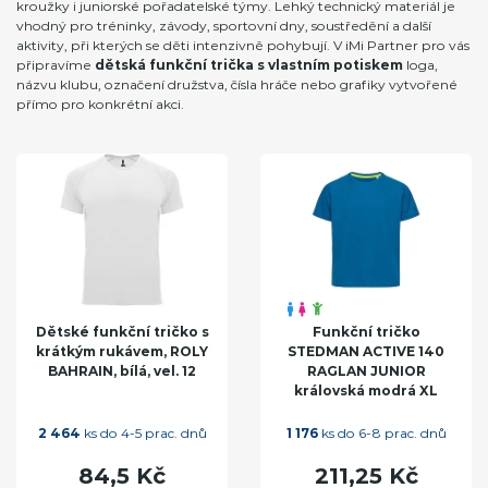
kroužky i juniorské pořadatelské týmy. Lehký technický materiál je
vhodný pro tréninky, závody, sportovní dny, soustředění a další
aktivity, při kterých se děti intenzivně pohybují. V iMi Partner pro vás
připravíme
dětská funkční trička s vlastním potiskem
loga,
názvu klubu, označení družstva, čísla hráče nebo grafiky vytvořené
přímo pro konkrétní akci.
Dětské funkční tričko s
Funkční tričko
krátkým rukávem, ROLY
STEDMAN ACTIVE 140
BAHRAIN, bílá, vel. 12
RAGLAN JUNIOR
královská modrá XL
2 464
ks do 4-5 prac. dnů
1 176
ks do 6-8 prac. dnů
84,5 Kč
211,25 Kč