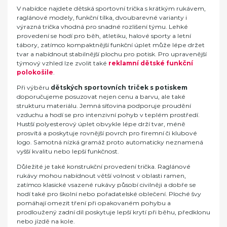
V nabídce najdete dětská sportovní trička s krátkým rukávem,
raglánové modely, funkční tílka, dvoubarevné varianty i
výrazná trička vhodná pro snadné rozlišení týmu. Lehké
provedení se hodí pro běh, atletiku, halové sporty a letní
tábory, zatímco kompaktnější funkční úplet může lépe držet
tvar a nabídnout stabilnější plochu pro potisk. Pro upravenější
týmový vzhled lze zvolit také
reklamní dětské funkční
polokošile
.
Při výběru
dětských sportovních triček s potiskem
doporučujeme posuzovat nejen cenu a barvu, ale také
strukturu materiálu. Jemná síťovina podporuje proudění
vzduchu a hodí se pro intenzivní pohyb v teplém prostředí.
Hustší polyesterový úplet obvykle lépe drží tvar, méně
prosvítá a poskytuje rovnější povrch pro firemní či klubové
logo. Samotná nízká gramáž proto automaticky neznamená
vyšší kvalitu nebo lepší funkčnost.
Důležité je také konstrukční provedení trička. Raglánové
rukávy mohou nabídnout větší volnost v oblasti ramen,
zatímco klasické vsazené rukávy působí civilněji a dobře se
hodí také pro školní nebo pořadatelské oblečení. Ploché švy
pomáhají omezit tření při opakovaném pohybu a
prodloužený zadní díl poskytuje lepší krytí při běhu, předklonu
nebo jízdě na kole.