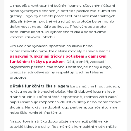
U modelů s kontrastními bočními panely, síťovanými částmi
nebo výrazným členěním je potřeba pečlivě zvolit umístění
grafiky. Logo by nemělo přecházet přes více materiálových
dílů, silné švy ani pružné větrací zóny, protože by se mohlo
deformovat nebo hůře aplikovat. Před výrobou proto
posoudíme konstrukci vybraného trička a doporučíme
vhodnou tiskovou plochu.
Pro ucelené vybavení sportovního klubu nebo
pořadatelského týmu lze dětské modely barevně sladit s
pánskými funkčními tričky s potiskem
a
dámskými
funkčními tričky s potiskem
. Děti, trenéři, vedoucí i
organizační personál tak mohou nosit stejné barvy a logo,
přestože jednotlivé střihy respektují rozdílné tělesné
proporce.
Dětská funkční trička s logem
lze označit na hrudi, zádech,
rukávu nebo jiné vhodné ploše. Menší klubové logo na levé
straně hrudníku působí čistě a sportovně, zatímco větší zadní
nápis usnadňuje rozpoznání družstva, školy nebo pořadatelské
skupiny. Na rukáv lze doplnit logo partnera, označení turnaje
nebo číslo konkrétního týmu.
Na sportovním tričku doporučujeme omezit příliš velké
souvislé tiskové plochy. Rozměrný a kompaktní motiv může