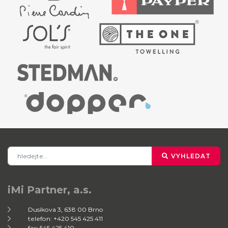
VYHLEDAT
iMi Partner, a.s.
Dusíkova 3, 638 00 Brno
telefon: +420 545 425 411
fax: 545 425 410