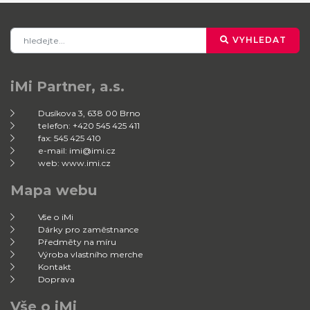
VYHLEDAT
iMi Partner, a.s.
Dusíkova 3, 638 00 Brno
telefon: +420 545 425 411
fax: 545 425 410
e-mail: imi@imi.cz
web: www.imi.cz
Mapa webu
Vše o iMi
Dárky pro zaměstnance
Předměty na míru
Výroba vlastního merche
Kontakt
Doprava
Vše o iMi