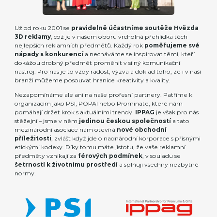
Už od roku 2001 se
pravidelně účastníme soutěže Hvězda
3D reklamy
, což je v našem oboru vrcholná přehlídka těch
nejlepších reklamních předmětů. Každý rok
poměřujeme své
nápady s konkurencí
a necháváme se inspirovat těmi, kteří
dokážou drobný předmět proměnit v silný komunikační
nástroj. Pro nás je to vždy radost, výzva a doklad toho, že i v naší
branži můžeme posouvat hranice kreativity a kvality.
Nezapomínáme ale ani na naše profesní partnery. Patříme k
organizacím jako PSI, POPAI nebo Prominate, které nám
pomáhají držet krok s aktuálními trendy.
IPPAG
je však pro nás
stěžejní – jsme v něm
jedinou českou společností
a tato
mezinárodní asociace nám otevírá
nové obchodní
příležitosti
, zvlášť když jde o nadnárodní korporace s přísnými
etickými kodexy. Díky tomu máte jistotu, že vaše reklamní
předměty vznikají za
férových podmínek
, v souladu se
šetrností k životnímu prostředí
a splňují všechny nezbytné
normy.