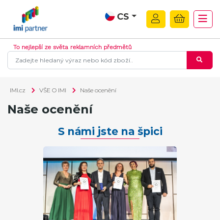
CS
To nejlepší ze světa reklamních předmětů
IMI.cz
VŠE O IMI
Naše ocenění
Naše ocenění
S námi jste na špici