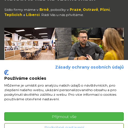
Sídlo firmy máme v
Brně
, pobočky v
Praze
,
Ostravě
,
Plzni
,
Teplicích
a
Liberci
. Rádi Vás u nás přivítáme.
Zásady ochrany osobních údajů
Používáme cookies
Můžeme je umístit pro analýzu našich údajů o návštěvnících, pro
zlepšení našeho webu, ukázání personalizovaného obsahu a pro
Zůstaňte s námi v kontaktu
poskytnutí skvělého zážitku z webu. Pro více informací o cookies
používáme otevřené nastavení.
volejte
pište
sdílejte
Přijmout vše
© 2026 iMi Partner, a.s. | Všechna práva vyhrazena
Podrobné nastavení