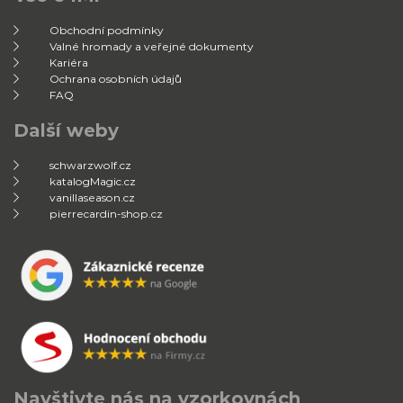
Obchodní podmínky
Valné hromady a veřejné dokumenty
Kariéra
Ochrana osobních údajů
FAQ
Další weby
schwarzwolf.cz
katalogMagic.cz
vanillaseason.cz
pierrecardin-shop.cz
Navštivte nás na vzorkovnách