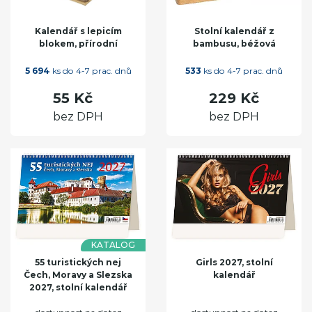
Kalendář s lepicím
Stolní kalendář z
blokem, přírodní
bambusu, béžová
5 694
ks do 4-7 prac. dnů
533
ks do 4-7 prac. dnů
55 Kč
229 Kč
bez DPH
bez DPH
KATALOG
55 turistických nej
Girls 2027, stolní
Čech, Moravy a Slezska
kalendář
2027, stolní kalendář