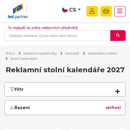
CS
To nejlepší ze světa reklamních předmětů
IMI.cz
Reklamní předměty
Kancelář
Kalendáře a diáře
Stolní kalendáře
Reklamní stolní kalendáře 2027
Filtr
Řazení
výchozí