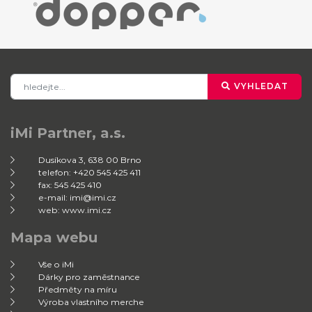
VYHLEDAT
iMi Partner, a.s.
Dusíkova 3, 638 00 Brno
telefon: +420 545 425 411
fax: 545 425 410
e-mail: imi@imi.cz
web: www.imi.cz
Mapa webu
Vše o iMi
Dárky pro zaměstnance
Předměty na míru
Výroba vlastního merche