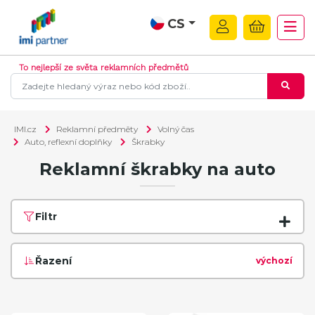
CS
To nejlepší ze světa reklamních předmětů
IMI.cz
Reklamní předměty
Volný čas
Auto, reflexní doplňky
Škrabky
Reklamní škrabky na auto
Filtr
Řazení
výchozí