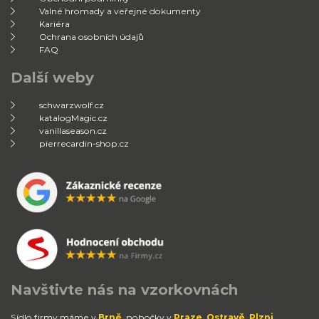
Valné hromady a veřejné dokumenty
Kariéra
Ochrana osobních údajů
FAQ
Další weby
schwarzwolf.cz
katalogMagic.cz
vanillaseason.cz
pierrecardin-shop.cz
Navštivte nás na vzorkovnách
Sídlo firmy máme v
Brně
, pobočky v
Praze
,
Ostravě
,
Plzni
,