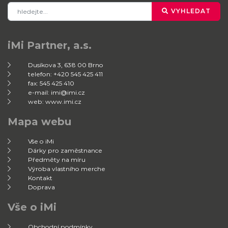
VYHLEDAT
iMi Partner, a.s.
Dusíkova 3, 638 00 Brno
telefon: +420 545 425 411
fax: 545 425 410
e-mail: imi@imi.cz
web: www.imi.cz
Mapa webu
Vše o iMi
Dárky pro zaměstnance
Předměty na míru
Výroba vlastního merche
Kontakt
Doprava
Vše o iMi
Obchodní podmínky