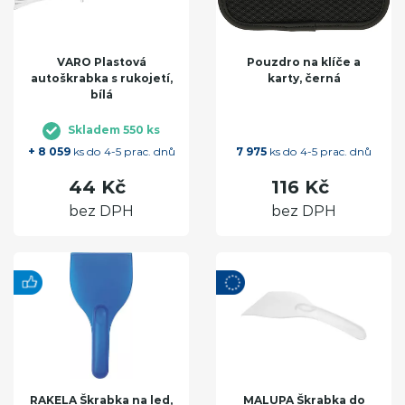
VARO Plastová
Pouzdro na klíče a
autoškrabka s rukojetí,
karty, černá
bílá
Skladem 550 ks
+ 8 059
ks do 4-5 prac. dnů
7 975
ks do 4-5 prac. dnů
44 Kč
116 Kč
bez DPH
bez DPH
RAKELA Škrabka na led,
MALUPA Škrabka do