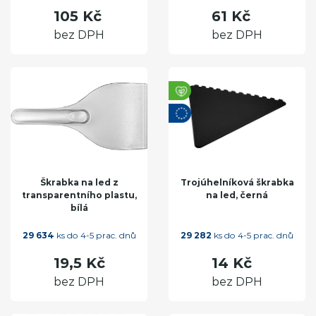
105 Kč
61 Kč
bez DPH
bez DPH
Škrabka na led z
Trojúhelníková škrabka
transparentního plastu,
na led, černá
bílá
29 634
ks do 4-5 prac. dnů
29 282
ks do 4-5 prac. dnů
19,5 Kč
14 Kč
bez DPH
bez DPH