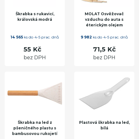
Škrabka s rukavicí,
MOLAT Osvěžovač
královská modrá
vzduchu do auta s
éterickým olejem
14 565
ks do 4-5 prac. dnů
9 982
ks do 4-5 prac. dnů
55 Kč
71,5 Kč
bez DPH
bez DPH
Škrabka na led z
Plastová škrabka na led,
pšeničného plastu s
bílá
bambusovou rukojetí