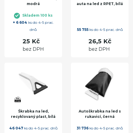
modrá
auta na led z RPET, bílá
Skladem 100 ks
+ 6 604
ks do 4-5 prac.
dnů
55 755
ks do 4-5 prac. dnů
25 Kč
26,5 Kč
bez DPH
bez DPH
Škrabka na led,
Autoškrabka na led s
recyklovaný plast, bílá
rukavicí, černá
46 047
ks do 4-5 prac. dnů
31 736
ks do 4-5 prac. dnů