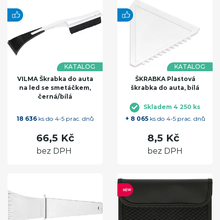
KATALOG
KATALOG
VILMA Škrabka do auta
ŠKRABKA Plastová
na led se smetáčkem,
škrabka do auta, bílá
černá/bílá
Skladem 4 250 ks
18 636
ks do 4-5 prac. dnů
+ 8 065
ks do 4-5 prac. dnů
66,5 Kč
8,5 Kč
bez DPH
bez DPH