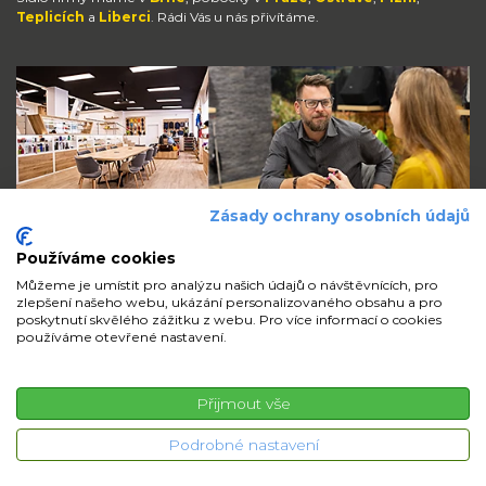
Teplicích
a
Liberci
. Rádi Vás u nás přivítáme.
Zásady ochrany osobních údajů
Používáme cookies
Můžeme je umístit pro analýzu našich údajů o návštěvnících, pro
zlepšení našeho webu, ukázání personalizovaného obsahu a pro
Zůstaňte s námi v kontaktu
poskytnutí skvělého zážitku z webu. Pro více informací o cookies
používáme otevřené nastavení.
volejte
pište
sdílejte
Přijmout vše
© 2026 iMi Partner, a.s. | Všechna práva vyhrazena
Podrobné nastavení