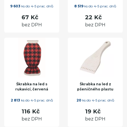
9 603
ks do 4-5 prac. dnů
8 519
ks do 4-5 prac. dnů
67 Kč
22 Kč
bez DPH
bez DPH
Škrabka na led s
Škrabka na led z
rukavicí, červená
pšeničného plastu
2 813
ks do 4-5 prac. dnů
20
ks do 4-5 prac. dnů
116 Kč
19 Kč
bez DPH
bez DPH