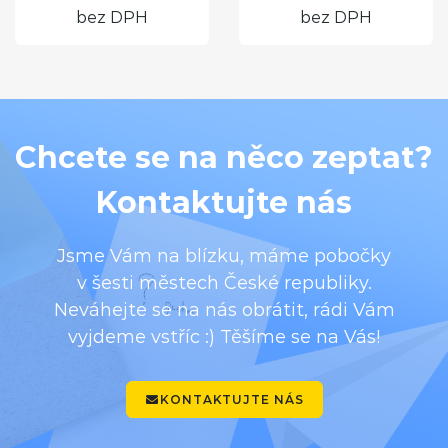
bez DPH
bez DPH
Chcete se na něco zeptat?
Kontaktujte nás
Jsme Vám na blízku, máme pobočky
v šesti městech České republiky.
Neváhejte se na nás obrátit, rádi Vám
vyjdeme vstříc :) Těšíme se na Vás!
KONTAKTUJTE NÁS