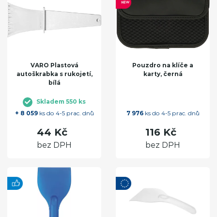
VARO Plastová
Pouzdro na klíče a
autoškrabka s rukojetí,
karty, černá
bílá
Skladem 550 ks
+ 8 059
ks do 4-5 prac. dnů
7 976
ks do 4-5 prac. dnů
44 Kč
116 Kč
bez DPH
bez DPH