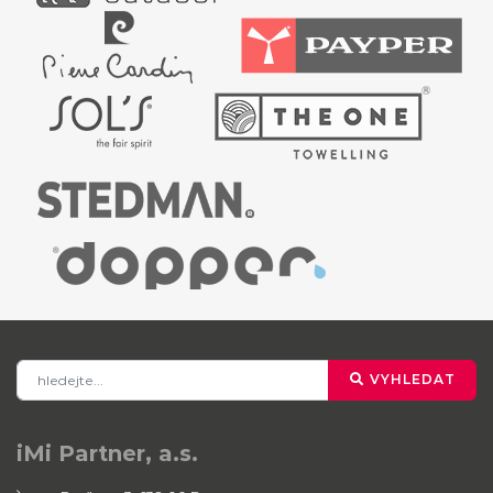
VYHLEDAT
iMi Partner, a.s.