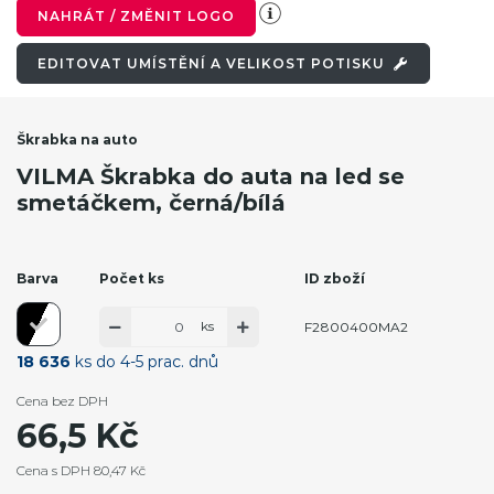
NAHRÁT / ZMĚNIT LOGO
EDITOVAT UMÍSTĚNÍ A VELIKOST POTISKU
Škrabka na auto
VILMA Škrabka do auta na led se
smetáčkem, černá/bílá
Barva
Počet ks
ID zboží
ks
F2800400MA2
18 636
ks do 4-5 prac. dnů
Cena bez DPH
66,5 Kč
Cena s DPH 80,47 Kč