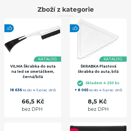
Zboží z kategorie
KATALOG
KATALOG
VILMA Škrabka do auta
ŠKRABKA Plastová
na led se smetáčkem,
škrabka do auta, bílá
černá/bílá
Skladem 4 250 ks
18 636
ks do 4-5 prac. dnů
+ 8 065
ks do 4-5 prac. dnů
66,5 Kč
8,5 Kč
bez DPH
bez DPH