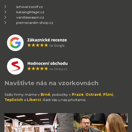
schwarzwolf.cz
katalogMagic.cz
vanillaseason.cz
pierrecardin-shop.cz
Navštivte nás na vzorkovnách
Sídlo firmy máme v
Brně
, pobočky v
Praze
,
Ostravě
,
Plzni
,
Teplicích
a
Liberci
. Rádi Vás u nás přivítáme.