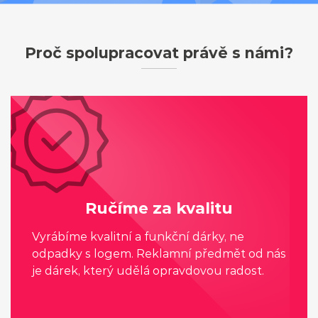
Proč spolupracovat právě s námi?
Ručíme za kvalitu
Vyrábíme kvalitní a funkční dárky, ne
odpadky s logem. Reklamní předmět od nás
je dárek, který udělá opravdovou radost.