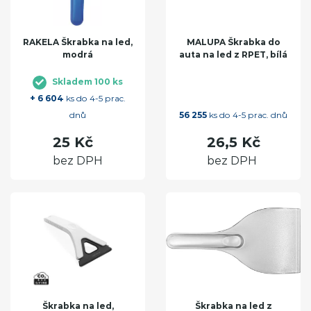
RAKELA Škrabka na led,
MALUPA Škrabka do
modrá
auta na led z RPET, bílá
Skladem 100 ks
+ 6 604
ks do 4-5 prac.
dnů
56 255
ks do 4-5 prac. dnů
25 Kč
26,5 Kč
bez DPH
bez DPH
Škrabka na led,
Škrabka na led z