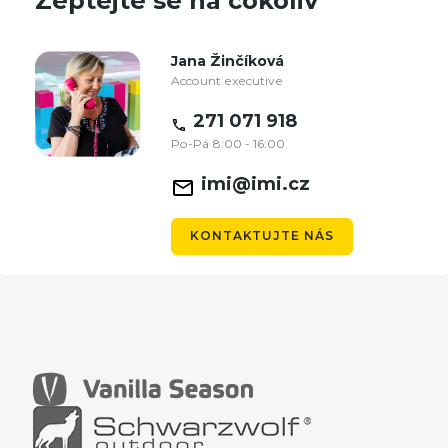
Zeptejte se na cokoliv
Jana Žinčíková
Account executive
271 071 918
Po-Pá 8:00 - 16:00
imi@imi.cz
KONTAKTUJTE NÁS