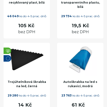
recyklovaný plast, bílá
transparentního plastu,
bílá
46 049
ks do 4-5 prac. dnů
29 734
ks do 4-5 prac. dnů
105 Kč
19,5 Kč
bez DPH
bez DPH
Trojúhelníková škrabka
Autoškrabka na led s
na led, černá
rukavicí, modrá
29 280
ks do 4-5 prac. dnů
23 763
ks do 4-5 prac. dnů
14 Kč
61 Kč