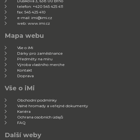
Dusíkova 3, 638 00 Brno
telefon: +420 545 425 411
fax: 545 425 410
e-mail: imi@imi.cz
web: www.imi.cz
Mapa webu
Vše o iMi
Dárky pro zaměstnance
Předměty na míru
Výroba vlastního merche
Kontakt
Doprava
Vše o iMi
Obchodní podmínky
Valné hromady a veřejné dokumenty
Kariéra
Ochrana osobních údajů
FAQ
Další weby