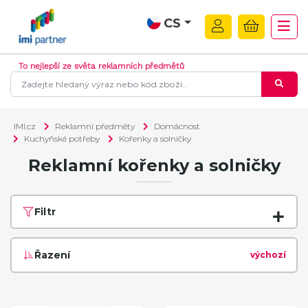
CS
To nejlepší ze světa reklamních předmětů
IMI.cz
Reklamní předměty
Domácnost
Kuchyňské potřeby
Kořenky a solničky
Reklamní kořenky a solničky
Filtr
Řazení
výchozí