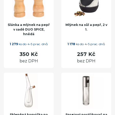
Slánka a mlýnek na pepř
Mlýnek na sůl a pepř, 2 v
v sadě DUO SPICE,
1.
hnědá
1 279
ks do 4-5 prac. dnů
1 178
ks do 4-5 prac. dnů
350 Kč
257 Kč
bez DPH
bez DPH
Skleněná konvička na
Sprejový postřikovač na