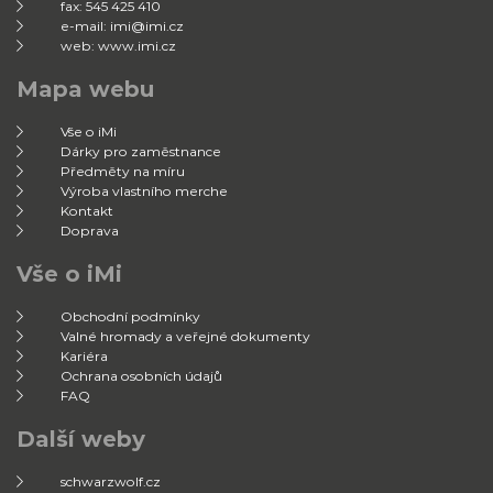
fax: 545 425 410
e-mail: imi@imi.cz
web: www.imi.cz
Mapa webu
Vše o iMi
Dárky pro zaměstnance
Předměty na míru
Výroba vlastního merche
Kontakt
Doprava
Vše o iMi
Obchodní podmínky
Valné hromady a veřejné dokumenty
Kariéra
Ochrana osobních údajů
FAQ
Další weby
schwarzwolf.cz