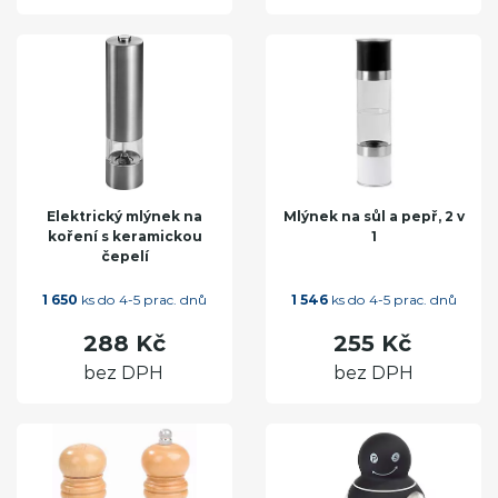
Elektrický mlýnek na
Mlýnek na sůl a pepř, 2 v
koření s keramickou
1
čepelí
1 650
ks do 4-5 prac. dnů
1 546
ks do 4-5 prac. dnů
288 Kč
255 Kč
bez DPH
bez DPH