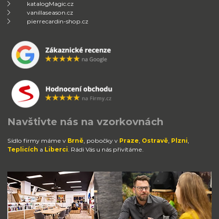
katalogMagic.cz
vanillaseason.cz
pierrecardin-shop.cz
Navštivte nás na vzorkovnách
Sídlo firmy máme v
Brně
, pobočky v
Praze
,
Ostravě
,
Plzni
,
Teplicích
a
Liberci
. Rádi Vás u nás přivítáme.