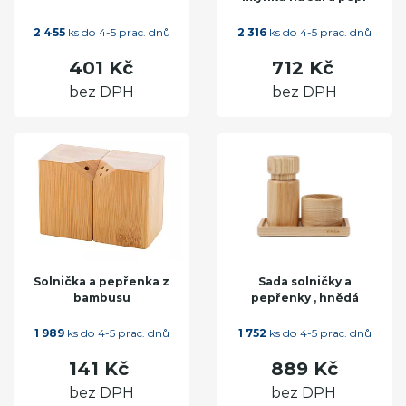
2 455
ks do 4-5 prac. dnů
2 316
ks do 4-5 prac. dnů
401 Kč
712 Kč
bez DPH
bez DPH
Solnička a pepřenka z
Sada solničky a
bambusu
pepřenky , hnědá
1 989
ks do 4-5 prac. dnů
1 752
ks do 4-5 prac. dnů
141 Kč
889 Kč
bez DPH
bez DPH