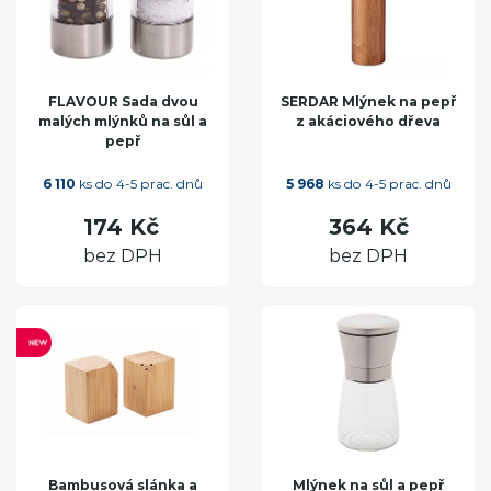
FLAVOUR Sada dvou
SERDAR Mlýnek na pepř
malých mlýnků na sůl a
z akáciového dřeva
pepř
6 110
ks do 4-5 prac. dnů
5 968
ks do 4-5 prac. dnů
174 Kč
364 Kč
bez DPH
bez DPH
Bambusová slánka a
Mlýnek na sůl a pepř