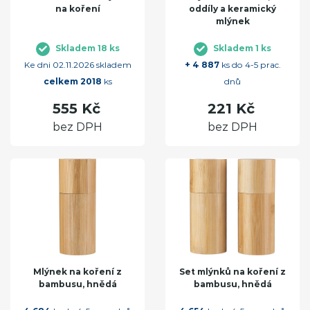
na koření
oddíly a keramický
mlýnek
Skladem 18 ks
Skladem 1 ks
Ke dni 02.11.2026 skladem
+ 4 887
ks do 4-5 prac.
celkem 2018
ks
dnů
555 Kč
221 Kč
bez DPH
bez DPH
Mlýnek na koření z
Set mlýnků na koření z
bambusu, hnědá
bambusu, hnědá