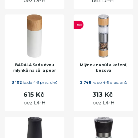
bez DPH
bez DPH
BADALA Sada dvou
Mlýnek na sůl a koření,
mlýnků na sůl a pepř
béžová
3 102
ks do 4-5 prac. dnů
2 748
ks do 4-5 prac. dnů
615 Kč
313 Kč
bez DPH
bez DPH