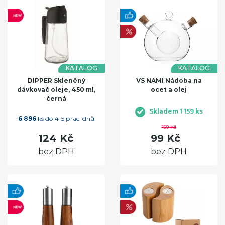
KATALOG
KATALOG
DIPPER Skleněný
VS NAMI Nádoba na
dávkovač oleje, 450 ml,
ocet a olej
černá
Skladem 1 159 ks
6 896
ks do 4-5 prac. dnů
169 Kč
124 Kč
99 Kč
bez DPH
bez DPH