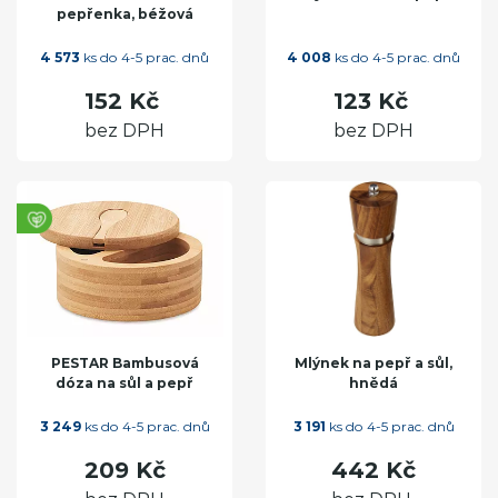
pepřenka, béžová
4 573
ks do 4-5 prac. dnů
4 008
ks do 4-5 prac. dnů
152 Kč
123 Kč
bez DPH
bez DPH
PESTAR Bambusová
Mlýnek na pepř a sůl,
dóza na sůl a pepř
hnědá
3 249
ks do 4-5 prac. dnů
3 191
ks do 4-5 prac. dnů
209 Kč
442 Kč