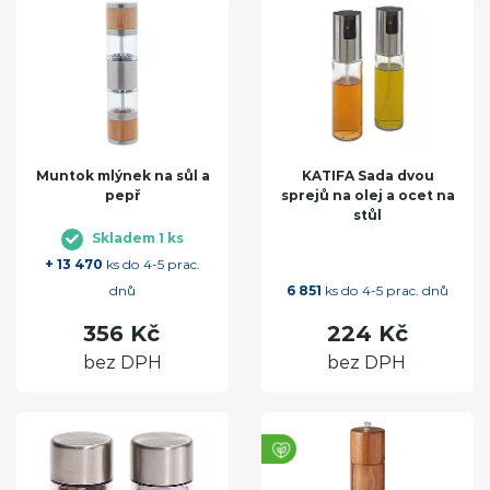
Muntok mlýnek na sůl a
KATIFA Sada dvou
pepř
sprejů na olej a ocet na
stůl
Skladem 1 ks
+ 13 470
ks do 4-5 prac.
dnů
6 851
ks do 4-5 prac. dnů
356 Kč
224 Kč
bez DPH
bez DPH