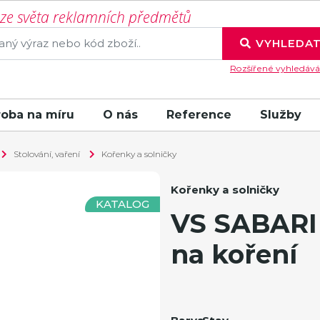
í ze světa reklamních předmětů
VYHLEDA
Rozšířené vyhledává
roba na míru
O nás
Reference
Služby
Stolování, vaření
Kořenky a solničky
Kořenky a solničky
KATALOG
VS SABARI
na koření