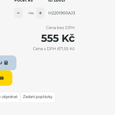
Počet ks
ID zboží
H2201900AJ3
ks
Cena bez DPH
555 Kč
Cena s DPH 671,55 Kč
KU
k objednat
Zadaní poptávky