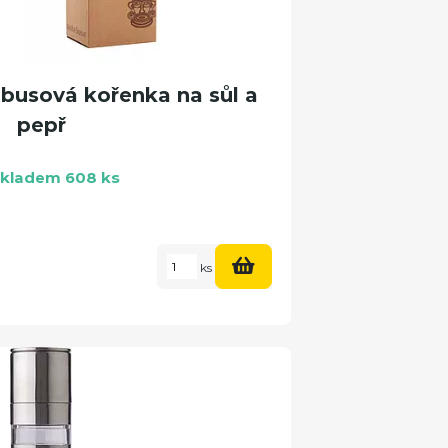
busová kořenka na sůl a
pepř
kladem 608 ks
ks