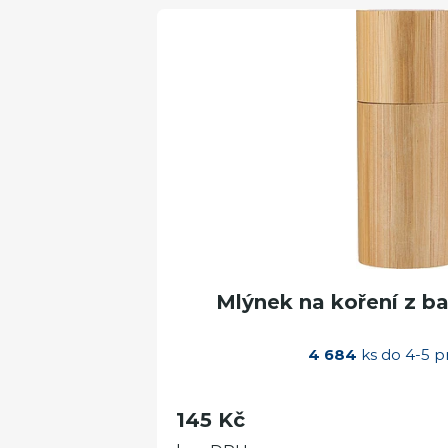
Mlýnek na koření z b
4 684
ks do 4-5 p
145 Kč