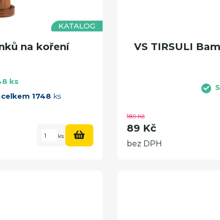
KATALOG
ků na koření
VS TIRSULI Bam
48 ks
S
m
celkem 1748
ks
189 Kč
89 Kč
ks
bez DPH