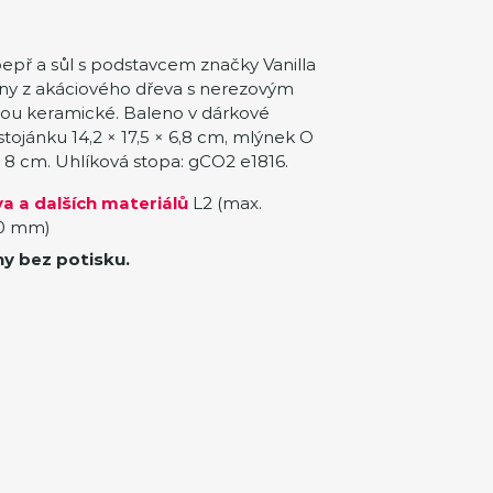
epř a sůl s podstavcem značky Vanilla
eny z akáciového dřeva s nerezovým
ou keramické. Baleno v dárkové
tojánku 14,2 × 17,5 × 6,8 cm, mlýnek O
5 × 8 cm. Uhlíková stopa: gCO2 e1816.
a a dalších materiálů
L2 (max.
20 mm)
ny bez potisku.