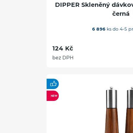
DIPPER Skleněný dávkova
černá
6 896
ks do 4-5 p
124 Kč
bez DPH