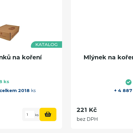
KATALOG
ků na koření
Mlýnek na kořen
8 ks
celkem 2018
ks
+ 4 887
221 Kč
ks
bez DPH