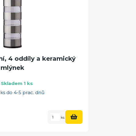
í, 4 oddíly a keramický
mlýnek
Skladem 1 ks
ks do 4-5 prac. dnů
ks