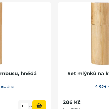
ambusu, hnědá
Set mlýnků na 
rac. dnů
4 654
k
286 Kč
ks