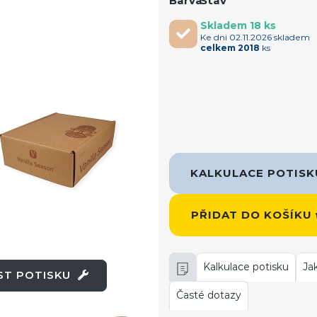
Barva
Stav
Skladem 18 ks
Ke dni 02.11.2026 skladem
celkem 2018
ks
KALKULACE POTIS
PŘIDAT DO KOŠÍKU
Kalkulace potisku
Ja
OST POTISKU
Časté dotazy