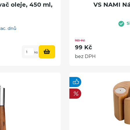
č oleje, 450 ml,
VS NAMI Ná
S
rac. dnů
169 Kč
99 Kč
ks
bez DPH