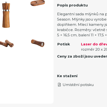
Popis produktu
Elegantní sada mlýnků na p
Season. Mlýnky jsou vyrob
doplňkem. Mlecí kameny js
krabičce. Rozměry: včetně s
5 × 16,5 cm, balení 11 × 17,
Potisk
Laser do dřev
rozměr 20 x 
Ceny za zboží jsou uvede
Ke stažení
Umístění potisku