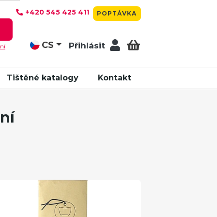
+420 545 425 411
POPTÁVKA
T
CS
Přihlásit
ní
Tištěné katalogy
Kontakt
ní