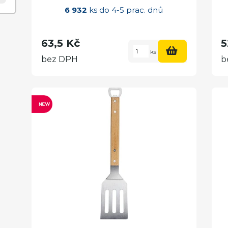
6 932
ks do 4-5 prac. dnů
63,5 Kč
5
ks
bez DPH
b