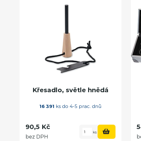
Křesadlo, světle hnědá
16 391
ks do 4-5 prac. dnů
90,5 Kč
5
ks
bez DPH
b