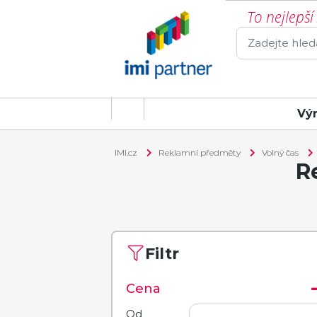
To nejlepš
Vý
IMI.cz
Reklamní předměty
Volný čas
R
Filtr
Cena
Od