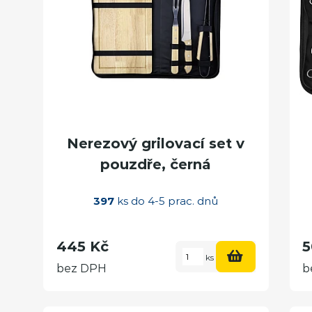
Nerezový grilovací set v
pouzdře, černá
397
ks do 4-5 prac. dnů
445 Kč
5
ks
bez DPH
b