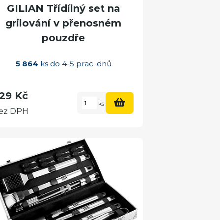
GILIAN Třídílný set na
grilování v přenosném
pouzdře
5 864
ks do 4-5 prac. dnů
29 Kč
ks
ez DPH