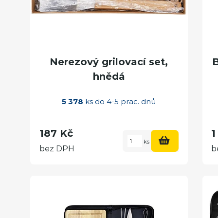
Nerezový grilovací set,
hnědá
5 378
ks do 4-5 prac. dnů
187 Kč
1
ks
bez DPH
b