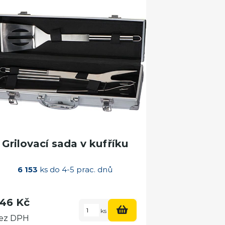
Grilovací sada v kufříku
6 153
ks do 4-5 prac. dnů
46 Kč
ks
ez DPH