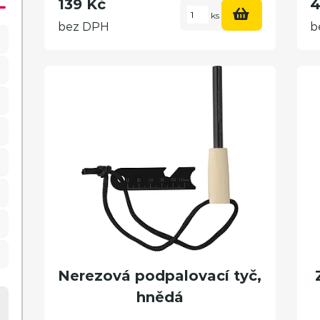
139 Kč
4
ks
bez DPH
b
Nerezová podpalovací tyč,
hnědá