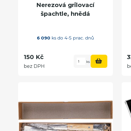
Nerezová grilovací
špachtle, hnědá
6 090
ks do 4-5 prac. dnů
150 Kč
3
ks
bez DPH
b