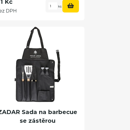
1 Kč
ks
ez DPH
ZADAR Sada na barbecue
se zástěrou