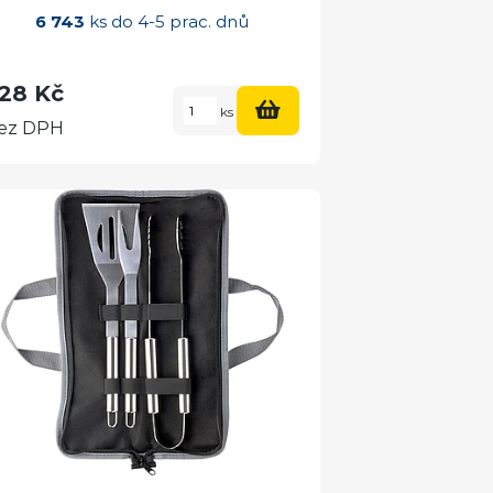
6 743
ks do 4-5 prac. dnů
28 Kč
ks
ez DPH