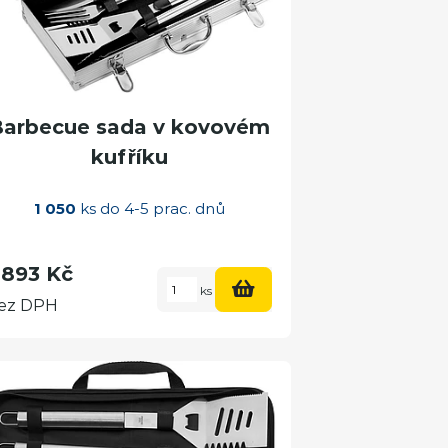
Barbecue sada v kovovém
kufříku
1 050
ks do 4-5 prac. dnů
 893 Kč
ks
ez DPH