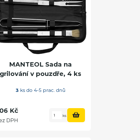
MANTEOL Sada na
grilování v pouzdře, 4 ks
3
ks do 4-5 prac. dnů
06 Kč
ks
ez DPH