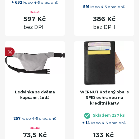
+ 632
ks do 4-5 prac. dnů
591
ks do 4-5 prac. dnů
971 Kč
597 Kč
386 Kč
bez DPH
bez DPH
Ledvinka se dvěma
WERNUT Kožený obal s
kapsami, šedá
RFID ochranou na
kreditní karty
Skladem 227 ks
257
ks do 4-5 prac. dnů
+ 14
ks do 4-5 prac. dnů
91,5 Kč
73,5 Kč
133 Kč