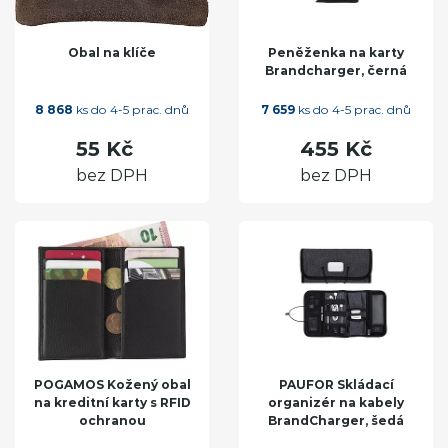
Obal na klíče
Peněženka na karty
Brandcharger, černá
8 868
ks do 4-5 prac. dnů
7 659
ks do 4-5 prac. dnů
55 Kč
455 Kč
bez DPH
bez DPH
POGAMOS Kožený obal
PAUFOR Skládací
na kreditní karty s RFID
organizér na kabely
ochranou
BrandCharger, šedá