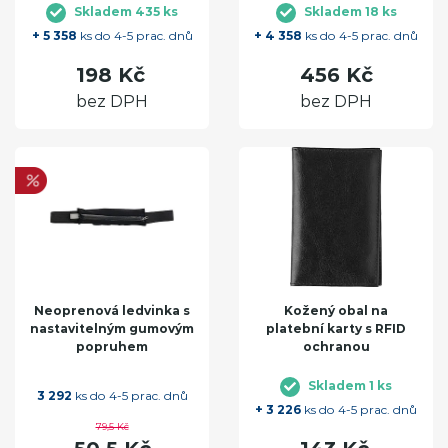
Skladem 435 ks
Skladem 18 ks
+ 5 358
ks do 4-5 prac. dnů
+ 4 358
ks do 4-5 prac. dnů
198 Kč
456 Kč
bez DPH
bez DPH
Neoprenová ledvinka s
Kožený obal na
nastavitelným gumovým
platební karty s RFID
popruhem
ochranou
Skladem 1 ks
3 292
ks do 4-5 prac. dnů
+ 3 226
ks do 4-5 prac. dnů
79,5 Kč