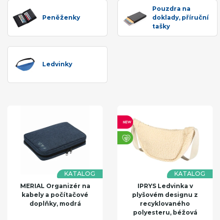
Pouzdra na
Peněženky
doklady, příruční
tašky
Ledvinky
KATALOG
KATALOG
MERIAL Organizér na
IPRYS Ledvinka v
kabely a počítačové
plyšovém designu z
doplňky, modrá
recyklovaného
polyesteru, béžová