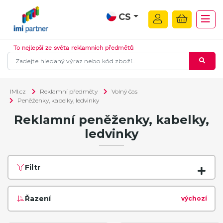
CS
To nejlepší ze světa reklamních předmětů
IMI.cz
Reklamní předměty
Volný čas
Peněženky, kabelky, ledvinky
Reklamní peněženky, kabelky,
ledvinky
Filtr
Řazení
výchozí