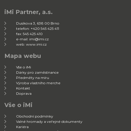
iMi Partner, a.s.
Dusíkova 3, 638 00 Brno
telefon: +420 545 425 411
fax: 545 425 410
e-mail: imi@imi.cz
web: www.imi.cz
Mapa webu
Vše o iMi
Dárky pro zaměstnance
Předměty na míru
Výroba vlastního merche
Kontakt
Doprava
Vše o iMi
Obchodní podmínky
Valné hromady a veřejné dokumenty
Kariéra