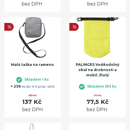
bez DPH
bez DPH
Malá taška na rameno
PALINGES Voděodolný
obal na drobnosti a
mobil, žlutý
Skladem 1 ks
+ 238
ks do 4-5 prac. dnů
Skladem 183 ks
183 Kč
111 Kč
137 Kč
77,5 Kč
bez DPH
bez DPH