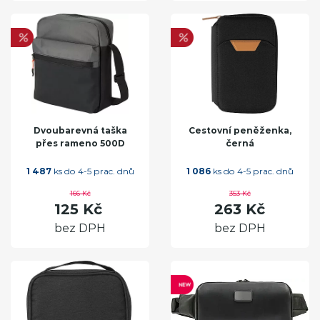
Dvoubarevná taška
Cestovní peněženka,
přes rameno 500D
černá
1 487
ks do 4-5 prac. dnů
1 086
ks do 4-5 prac. dnů
166 Kč
353 Kč
125 Kč
263 Kč
bez DPH
bez DPH