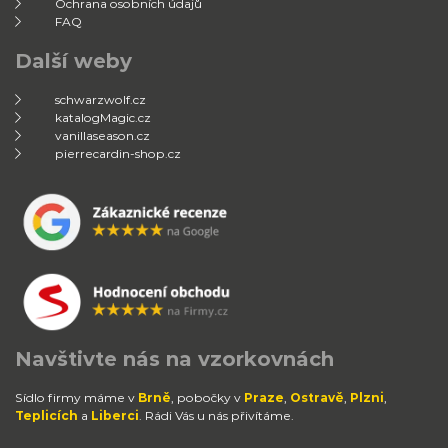
Ochrana osobních údajů
FAQ
Další weby
schwarzwolf.cz
katalogMagic.cz
vanillaseason.cz
pierrecardin-shop.cz
Navštivte nás na vzorkovnách
Sídlo firmy máme v
Brně
, pobočky v
Praze
,
Ostravě
,
Plzni
,
Teplicích
a
Liberci
. Rádi Vás u nás přivítáme.