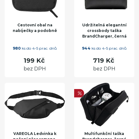
Cestovní obal na
Udržitelná elegantní
nabíječky a podobně
crossbody taška
BrandCharger, černá
980
ks do 4-5 prac. dnů
944
ks do 4-5 prac. dnů
199 Kč
719 Kč
bez DPH
bez DPH
VAREOLA Ledvinka k
Multifunkční taška