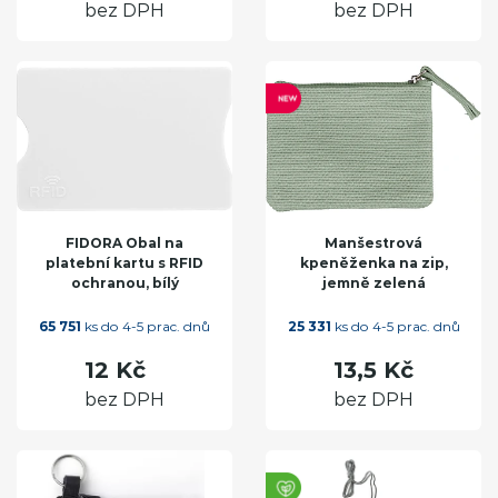
bez DPH
bez DPH
FIDORA Obal na
Manšestrová
platební kartu s RFID
kpeněženka na zip,
ochranou, bílý
jemně zelená
65 751
ks do 4-5 prac. dnů
25 331
ks do 4-5 prac. dnů
12 Kč
13,5 Kč
bez DPH
bez DPH