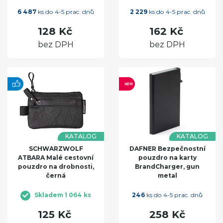
6 487
ks do 4-5 prac. dnů
2 229
ks do 4-5 prac. dnů
128 Kč
162 Kč
bez DPH
bez DPH
KATALOG
KATALOG
SCHWARZWOLF
DAFNER Bezpečnostní
ATBARA Malé cestovní
pouzdro na karty
pouzdro na drobnosti,
BrandCharger, gun
černá
metal
Skladem 1 064 ks
246
ks do 4-5 prac. dnů
125 Kč
258 Kč