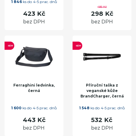
1 846
ks do 4-5 prac. dnů
485 Kč
423 Kč
298 Kč
bez DPH
bez DPH
Ferraghini ledvinka,
Příruční taška z
černá
veganské kůže
BrandCharger, černá
1 600
ks do 4-5 prac. dnů
1 548
ks do 4-5 prac. dnů
443 Kč
532 Kč
bez DPH
bez DPH