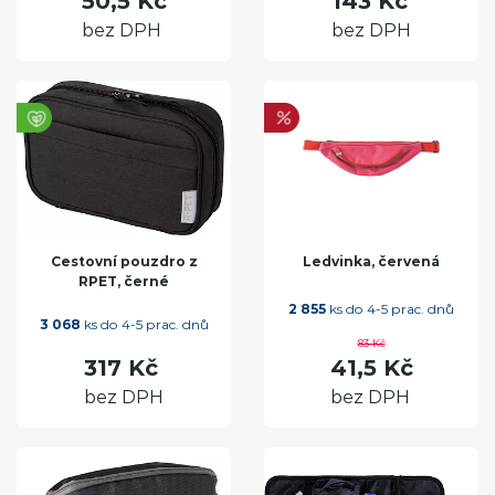
50,5 Kč
143 Kč
bez DPH
bez DPH
Cestovní pouzdro z
Ledvinka, červená
RPET, černé
2 855
ks do 4-5 prac. dnů
3 068
ks do 4-5 prac. dnů
83 Kč
317 Kč
41,5 Kč
bez DPH
bez DPH