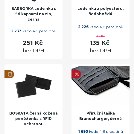
BARBORKA Ledvinka s
Ledvinka z polyesteru,
5ti kapsami na zip,
šedohnědá
černá
2 226
ks do 4-5 prac. dnů
2 233
ks do 4-5 prac. dnů
181 Kč
251 Kč
135 Kč
bez DPH
bez DPH
BOSKATA Černá kožená
Příruční taška
peněženka s RFID
Brandcharger, černá
ochranou
1 690
ks do 4-5 prac. dnů