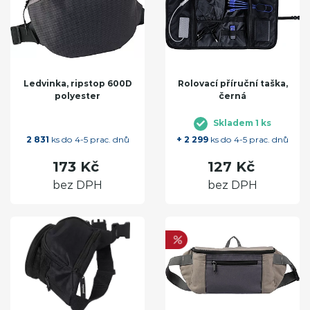
Ledvinka, ripstop 600D
Rolovací příruční taška,
polyester
černá
Skladem 1 ks
2 831
ks do 4-5 prac. dnů
+ 2 299
ks do 4-5 prac. dnů
173 Kč
127 Kč
bez DPH
bez DPH