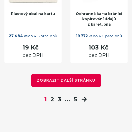
Plastový obal na kartu
Ochranná karta bránící
kopírování údajů
z karet, bílá
27 484
ks do 4-5 prac. dnů
19 772
ks do 4-5 prac. dnů
19 Kč
103 Kč
bez DPH
bez DPH
ZOBRAZIT DALŠÍ STRÁNKU
1
2
3
...
5