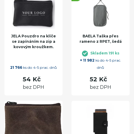
JELA Pouzdro na klíče
BAELA Taška přes
se zapínáním na zip a
rameno z RPET, šedá
kovovým kroužkem.
Skladem 191 ks
+ 11 982
ks do 4-5 prac.
21 766
ks do 4-5 prac. dnů
dnů
54 Kč
52 Kč
bez DPH
bez DPH