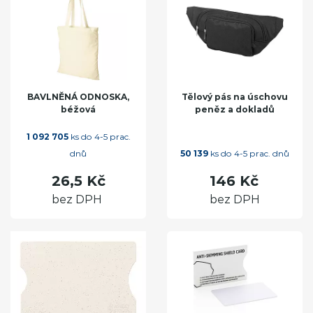
BAVLNĚNÁ ODNOSKA,
Tělový pás na úschovu
béžová
peněz a dokladů
1 092 705
ks do 4-5 prac.
dnů
50 139
ks do 4-5 prac. dnů
26,5 Kč
146 Kč
bez DPH
bez DPH