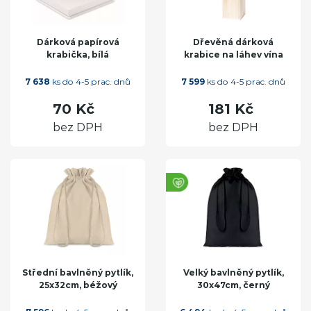
Dárková papírová
Dřevěná dárková
krabička, bílá
krabice na láhev vína
7 638
ks do 4-5 prac. dnů
7 599
ks do 4-5 prac. dnů
70 Kč
181 Kč
bez DPH
bez DPH
Střední bavlněný pytlík,
Velký bavlněný pytlík,
25x32cm, béžový
30x47cm, černý