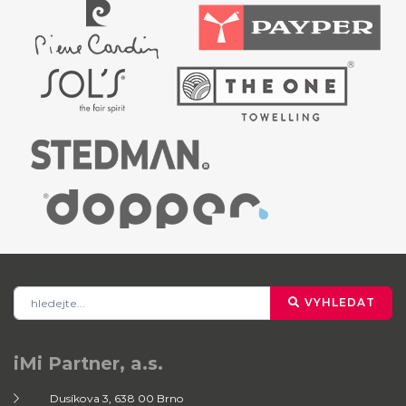
VYHLEDAT
iMi Partner, a.s.
Dusíkova 3, 638 00 Brno