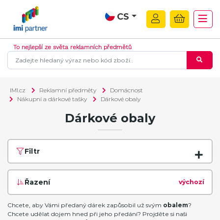
CS
To nejlepší ze světa reklamních předmětů
IMI.cz
Reklamní předměty
Domácnost
Nákupní a dárkové tašky
Dárkové obaly
Dárkové obaly
Filtr
Řazení
výchozí
Chcete, aby Vámi předaný dárek zapůsobil už svým
obalem
?
Chcete udělat dojem hned při jeho předání? Projděte si naši