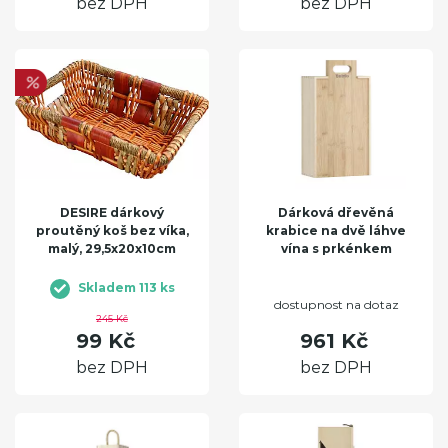
bez DPH
bez DPH
DESIRE dárkový
Dárková dřevěná
proutěný koš bez víka,
krabice na dvě láhve
malý, 29,5x20x10cm
vína s prkénkem
Skladem 113 ks
dostupnost na dotaz
245 Kč
99 Kč
961 Kč
bez DPH
bez DPH