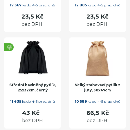
17 367
ks do 4-5 prac. dnů
12 805
ks do 4-5 prac. dnů
23,5 Kč
23,5 Kč
bez DPH
bez DPH
Střední bavlněný pytlík,
Velký stahovací pytlík z
25x32cm, černý
juty, 30x47cm
11 435
ks do 4-5 prac. dnů
10 589
ks do 4-5 prac. dnů
43 Kč
66,5 Kč
bez DPH
bez DPH