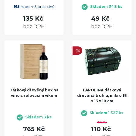
915
ks do 4-5 prac. dnů
Skladem 348 ks
135 Kč
49 Kč
bez DPH
bez DPH
Dárkový dřevěný box na
LAPOLINA dárková
víno s rolovacím víkem
dřevěná truhla, mikro 18
x 13 x 10 cm
Skladem 1 327 ks
Skladem 3 ks
279 Kč
765 Kč
110 Kč