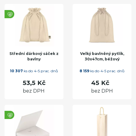
Střední dárkový sáček z
Velký bavlněný pytlík,
bavlny
30x47cm, béžový
10 307
ks do 4-5 prac. dnů
8 159
ks do 4-5 prac. dnů
53,5 Kč
45 Kč
bez DPH
bez DPH