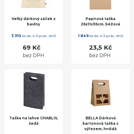
Velký dárkový sáček z
Papírová taška
bavlny
26x11x36cm, béžová
3 310
ks do 4-5 prac. dnů
1 849
ks do 4-5 prac. dnů
69 Kč
23,5 Kč
bez DPH
bez DPH
Taška na lahve CHABLIS,
BELLA Dárková
šedá
kartonová taška s
výřezem, hnědá