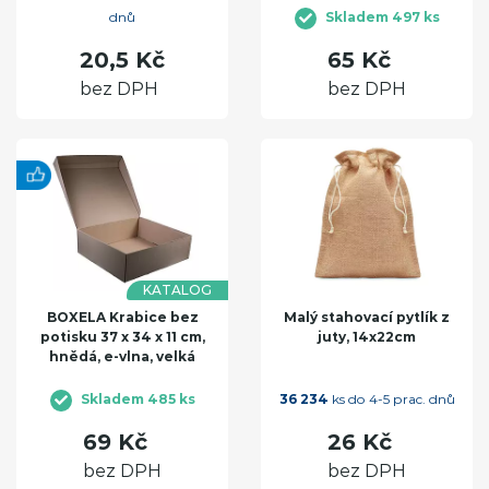
dnů
Skladem 497 ks
20,5 Kč
65 Kč
bez DPH
bez DPH
KATALOG
BOXELA Krabice bez
Malý stahovací pytlík z
potisku 37 x 34 x 11 cm,
juty, 14x22cm
hnědá, e-vlna, velká
Skladem 485 ks
36 234
ks do 4-5 prac. dnů
69 Kč
26 Kč
bez DPH
bez DPH