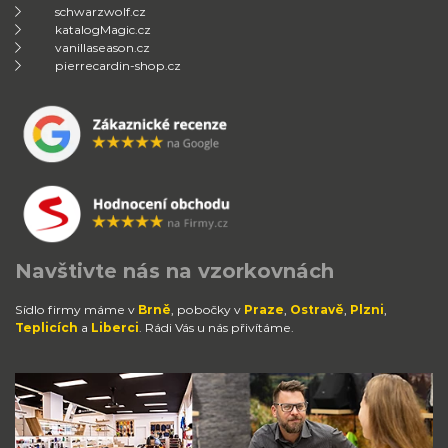
schwarzwolf.cz
katalogMagic.cz
vanillaseason.cz
pierrecardin-shop.cz
Navštivte nás na vzorkovnách
Sídlo firmy máme v
Brně
, pobočky v
Praze
,
Ostravě
,
Plzni
,
Teplicích
a
Liberci
. Rádi Vás u nás přivítáme.