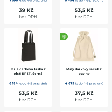
7 596
ks do 4-5 prac. dnů
6 494
ks do 4-5 prac. dnů
39 Kč
53,5 Kč
bez DPH
bez DPH
Malá dárková taška z
Malý dárkový sáček z
plsti RPET, černá
bavlny
6 184
ks do 4-5 prac. dnů
4 679
ks do 4-5 prac. dnů
53,5 Kč
37,5 Kč
bez DPH
bez DPH