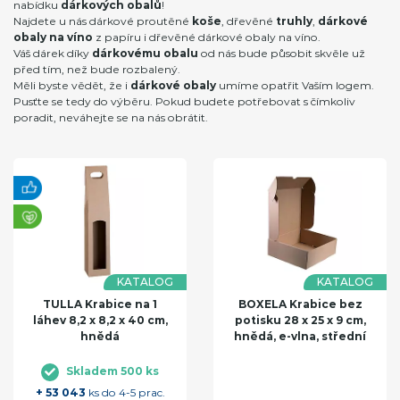
nabídku
dárkových obalů
!
Najdete u nás dárkové proutěné
koše
, dřevěné
truhly
,
dárkové
obaly na víno
z papíru i dřevěné dárkové obaly na víno.
Váš dárek díky
dárkovému obalu
od nás bude působit skvěle už
před tím, než bude rozbalený.
Měli byste vědět, že i
dárkové obaly
umíme opatřit Vaším logem.
Pusťte se tedy do výběru. Pokud budete potřebovat s čímkoliv
poradit, neváhejte se na nás obrátit.
KATALOG
KATALOG
TULLA Krabice na 1
BOXELA Krabice bez
láhev 8,2 x 8,2 x 40 cm,
potisku 28 x 25 x 9 cm,
hnědá
hnědá, e-vlna, střední
Skladem 500 ks
+ 53 043
ks do 4-5 prac.