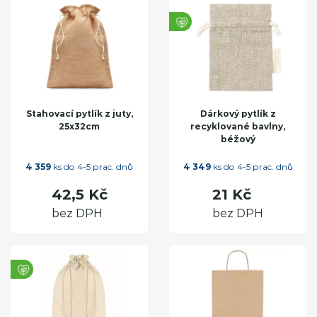
Stahovací pytlík z juty,
Dárkový pytlík z
25x32cm
recyklované bavlny,
béžový
4 359
ks do 4-5 prac. dnů
4 349
ks do 4-5 prac. dnů
42,5 Kč
21 Kč
bez DPH
bez DPH