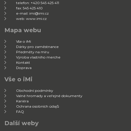
telefon: +420 545 425 411
fax: 545 425 410
e-mail: imi@imi.cz
web: www.imi.cz
Mapa webu
Vše o iMi
Dárky pro zaměstnance
Předměty na míru
Výroba vlastního merche
Kontakt
Doprava
Vše o iMi
Obchodní podmínky
Valné hromady a veřejné dokumenty
Kariéra
Ochrana osobních údajů
FAQ
Další weby