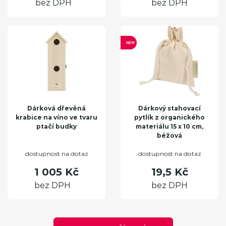
bez DPH
bez DPH
Dárková dřevěná
Dárkový stahovací
krabice na víno ve tvaru
pytlík z organického
ptačí budky
materiálu 15 x 10 cm,
béžová
dostupnost na dotaz
dostupnost na dotaz
1 005 Kč
19,5 Kč
bez DPH
bez DPH