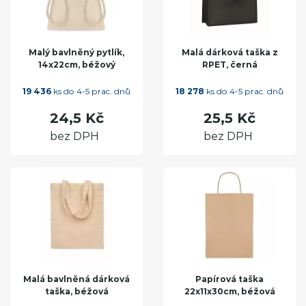
Malý bavlněný pytlík,
Malá dárková taška z
14x22cm, béžový
RPET, černá
19 436
ks do 4-5 prac. dnů
18 278
ks do 4-5 prac. dnů
24,5 Kč
25,5 Kč
bez DPH
bez DPH
Malá bavlněná dárková
Papírová taška
taška, béžová
22x11x30cm, béžová