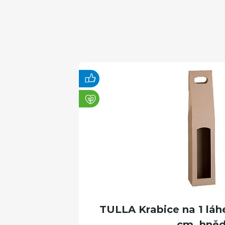
TULLA Krabice na 1 láhe
cm, hně