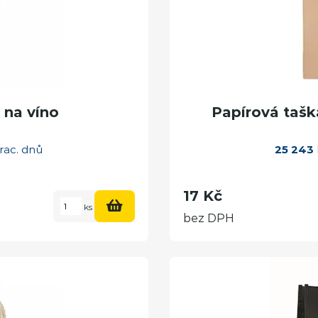
 na víno
Papírová taš
rac. dnů
25 243
17 Kč
ks
bez DPH