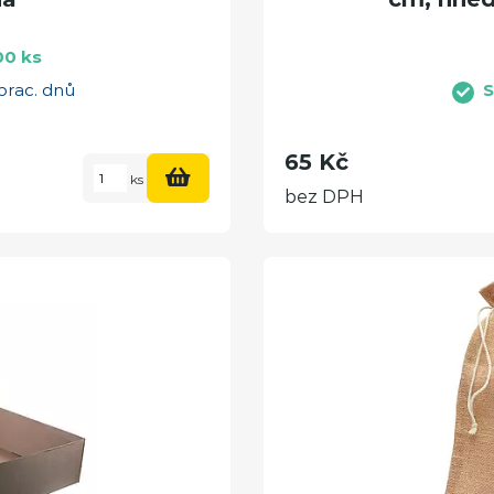
00 ks
prac. dnů
S
65 Kč
ks
bez DPH