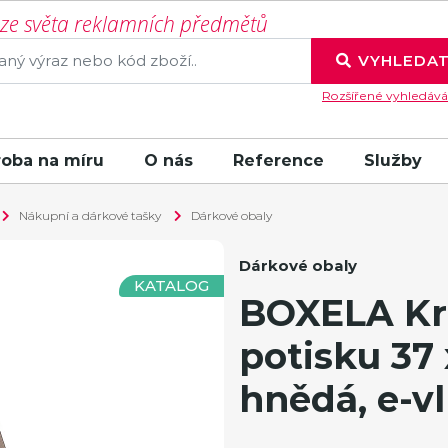
í ze světa reklamních předmětů
VYHLEDA
Rozšířené vyhledává
roba na míru
O nás
Reference
Služby
Nákupní a dárkové tašky
Dárkové obaly
Dárkové obaly
KATALOG
BOXELA Kr
potisku 37 
hnědá, e-vl