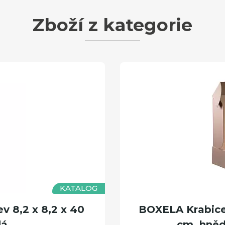
Zboží z kategorie
KATALOG
v 8,2 x 8,2 x 40
BOXELA Krabice 
dá
cm, hnědá