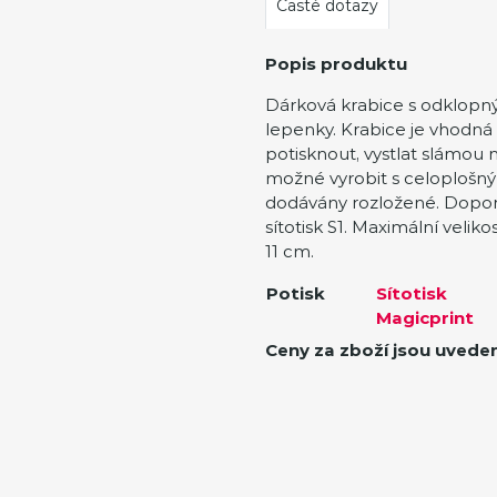
Časté dotazy
Popis produktu
Dárková krabice s odklopn
lepenky. Krabice je vhodná 
potisknout, vystlat slámou 
možné vyrobit s celoplošný
dodávány rozložené. Doporu
sítotisk S1. Maximální veliko
11 cm.
Potisk
Sítotisk
Magicprint
Ceny za zboží jsou uvede