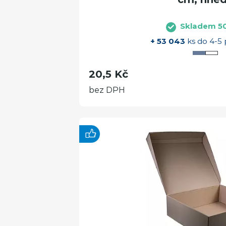
Skladem 5
+ 53 043
ks do 4-5 
20,5 Kč
bez DPH