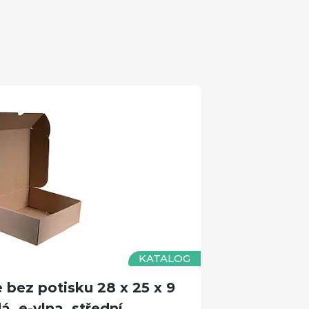
KATALOG
bez potisku 28 x 25 x 9
, e-vlna, střední