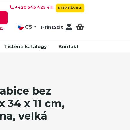
+420 545 425 411
POPTÁVKA
T
CS
Přihlásit
ní
Tištěné katalogy
Kontakt
abice bez
x 34 x 11 cm,
na, velká