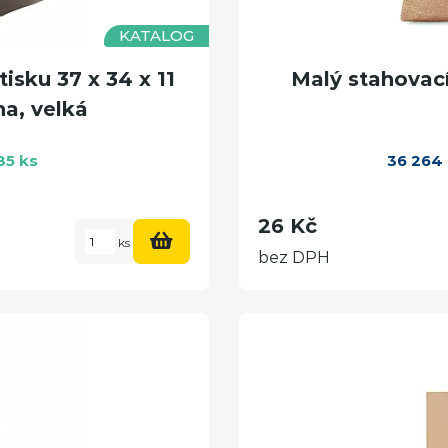
KATALOG
sku 37 x 34 x 11
Malý stahovací
na, velká
85 ks
36 264
26 Kč
ks
bez DPH