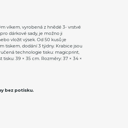
ým víkem, vyrobená z hnědé 3- vrstvé
pro dárkové sady, je možno ji
nebo vložit výsek. Od 50 kusů je
m tiskem, dodání 3 týdny. Krabice jsou
čená technologie tisku: magicprint,
st tisku: 39 × 35 cm. Rozměry: 37 × 34 ×
ny bez potisku.