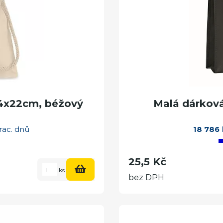
14x22cm, béžový
Malá dárková
rac. dnů
18 786
25,5 Kč
ks
bez DPH