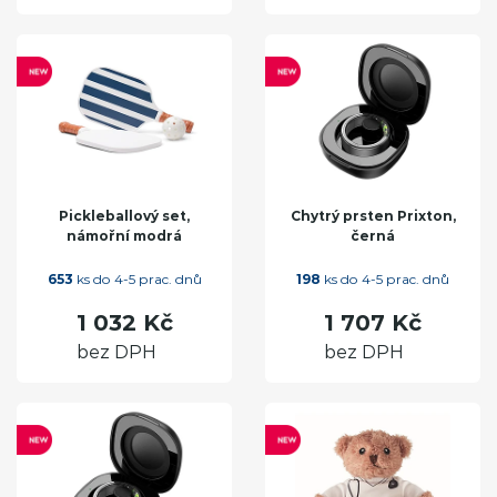
Pickleballový set,
Chytrý prsten Prixton,
námořní modrá
černá
653
ks do 4-5 prac. dnů
198
ks do 4-5 prac. dnů
1 032 Kč
1 707 Kč
bez DPH
bez DPH