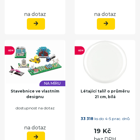
na dotaz
na dotaz
NA MÍRU
Stavebnice ve vlastním
Létající talíř o průměru
designu
21 cm, bílá
dostupnost na dotaz
33 318
ks do 4-5 prac. dnů
na dotaz
19 Kč
bez DPH