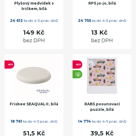
Plyšový medvídek s
RPS jo-jo, bílá
tričkem, bílá
24 612
ks do 4-5 prac. dnů
24 755
ks do 4-5 prac. dnů
149 Kč
13 Kč
bez DPH
bez DPH
Frisbee SEAQUAL®, bílá
RABS posunovací
puzzle, bílá
18 761
ks do 4-5 prac. dnů
14 774
ks do 4-5 prac. dnů
51,5 Kč
39,5 Kč