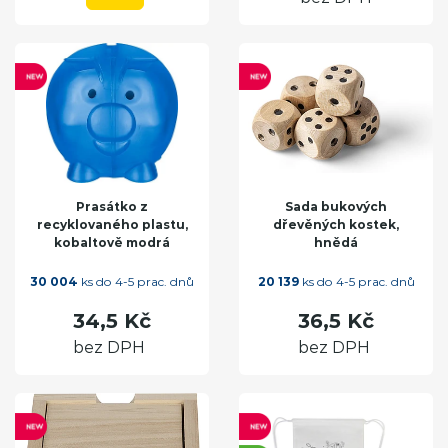
Prasátko z
Sada bukových
recyklovaného plastu,
dřevěných kostek,
kobaltově modrá
hnědá
30 004
ks do 4-5 prac. dnů
20 139
ks do 4-5 prac. dnů
34,5 Kč
36,5 Kč
bez DPH
bez DPH