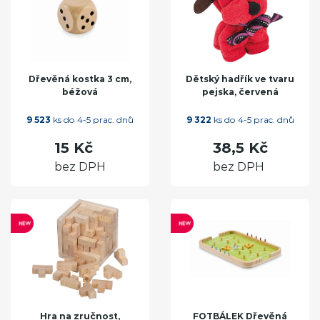
Dřevěná kostka 3 cm,
Dětský hadřík ve tvaru
béžová
pejska, červená
9 523
ks do 4-5 prac. dnů
9 322
ks do 4-5 prac. dnů
15 Kč
38,5 Kč
bez DPH
bez DPH
Hra na zručnost,
FOTBÁLEK Dřevěná