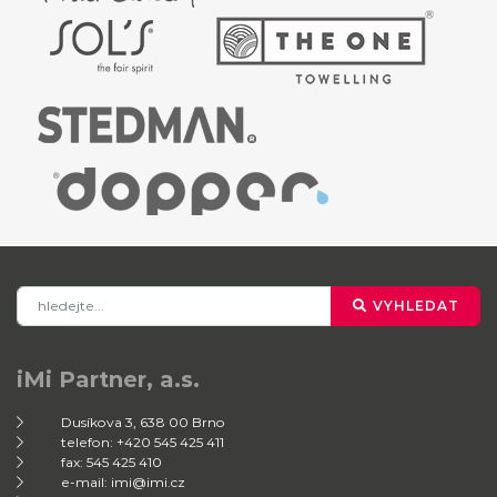
VYHLEDAT
iMi Partner, a.s.
Dusíkova 3, 638 00 Brno
telefon: +420 545 425 411
fax: 545 425 410
e-mail: imi@imi.cz