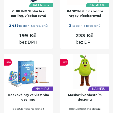
KATALOG
KATALOG
CURLING Stolní hra
RAGBYN Míč na vodní
curling, vícebarevná
ragby, vícebarevná
2 439
ks do 4-5 prac. dnů
3
ks do 4-5 prac. dnů
199 Kč
233 Kč
bez DPH
bez DPH
NA MÍRU
NA MÍRU
Deskové hry ve vlastním
Maskoti ve vlastním
designu
designu
dostupnost na dotaz
dostupnost na dotaz