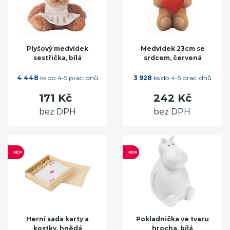
Plyšový medvídek
Medvídek 23cm se
sestřička, bílá
srdcem, červená
4 448
ks do 4-5 prac. dnů
3 928
ks do 4-5 prac. dnů
171 Kč
242 Kč
bez DPH
bez DPH
Herní sada karty a
Pokladnička ve tvaru
kostky, hnědá
hrocha, bílá