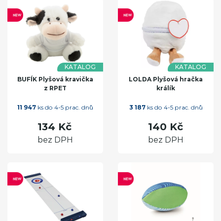
KATALOG
KATALOG
BUFÍK Plyšová kravička
LOLDA Plyšová hračka
z RPET
králík
11 947
ks do 4-5 prac. dnů
3 187
ks do 4-5 prac. dnů
134 Kč
140 Kč
bez DPH
bez DPH