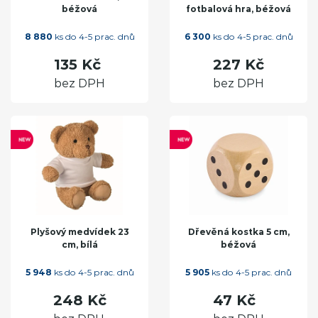
béžová
fotbalová hra, béžová
8 880
ks do 4-5 prac. dnů
6 300
ks do 4-5 prac. dnů
135 Kč
227 Kč
bez DPH
bez DPH
Plyšový medvídek 23
Dřevěná kostka 5 cm,
cm, bílá
béžová
5 948
ks do 4-5 prac. dnů
5 905
ks do 4-5 prac. dnů
248 Kč
47 Kč