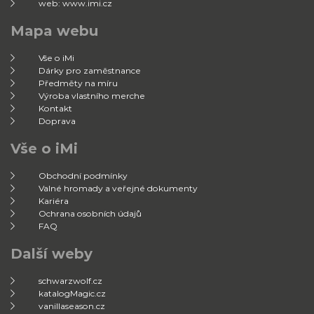
web: www.imi.cz
Mapa webu
Vše o iMi
Dárky pro zaměstnance
Předměty na míru
Výroba vlastního merche
Kontakt
Doprava
Vše o iMi
Obchodní podmínky
Valné hromady a veřejné dokumenty
Kariéra
Ochrana osobních údajů
FAQ
Další weby
schwarzwolf.cz
katalogMagic.cz
vanillaseason.cz