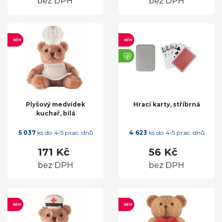
bez DPH
bez DPH
Plyšový medvídek
Hrací karty, stříbrná
kuchař, bílá
5 037
ks do 4-5 prac. dnů
4 623
ks do 4-5 prac. dnů
171 Kč
56 Kč
bez DPH
bez DPH