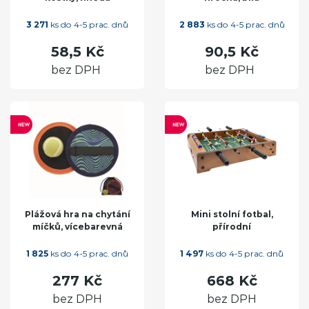
3 271
ks do 4-5 prac. dnů
2 883
ks do 4-5 prac. dnů
58,5 Kč
90,5 Kč
bez DPH
bez DPH
Plážová hra na chytání
Mini stolní fotbal,
míčků, vícebarevná
přírodní
1 825
ks do 4-5 prac. dnů
1 497
ks do 4-5 prac. dnů
277 Kč
668 Kč
bez DPH
bez DPH