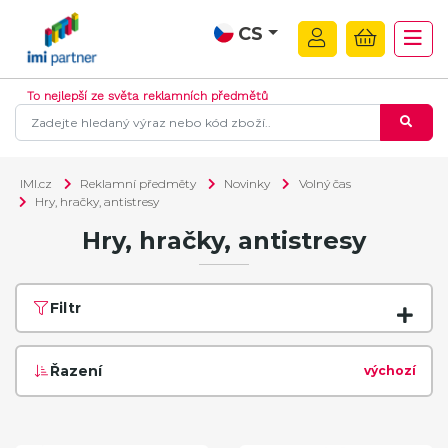
CS
To nejlepší ze světa reklamních předmětů
IMI.cz
Reklamní předměty
Novinky
Volný čas
Hry, hračky, antistresy
Hry, hračky, antistresy
Filtr
Řazení
výchozí