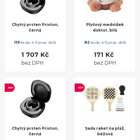
Chytrý prsten Prixton,
Plyšový medvídek
černá
doktor, bílá
119
ks do 4-5 prac. dnů
82
ks do 4-5 prac. dnů
1 707 Kč
171 Kč
bez DPH
bez DPH
Chytrý prsten Prixton,
Sada raket na pláž,
černá
béžová