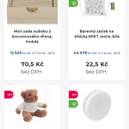
Mini sada sudoku z
Barevný sáček na
borovicového dřeva,
šňůrky RPET, moře, bílá
hnědá
12 529
ks do 4-5 prac. dnů
40 079
ks do 4-5 prac. dnů
70,5 Kč
22,5 Kč
bez DPH
bez DPH