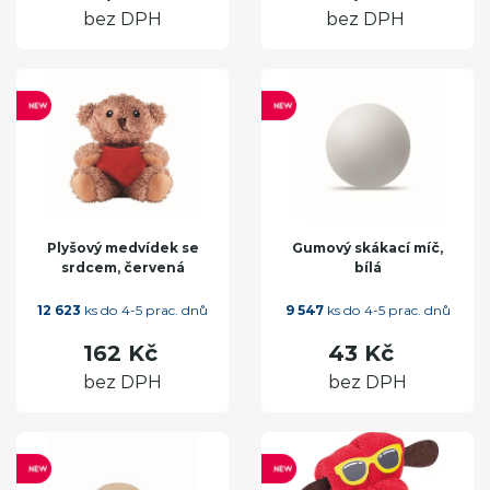
bez DPH
bez DPH
Plyšový medvídek se
Gumový skákací míč,
srdcem, červená
bílá
12 623
ks do 4-5 prac. dnů
9 547
ks do 4-5 prac. dnů
162 Kč
43 Kč
bez DPH
bez DPH