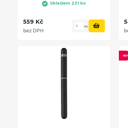
Skladem 231 ks
559 Kč
5
ks
bez DPH
b