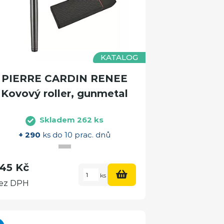
KATALOG
PIERRE CARDIN RENEE
Kovový roller, gunmetal
Skladem 262 ks
+ 290
ks do 10 prac. dnů
45 Kč
ks
ez DPH