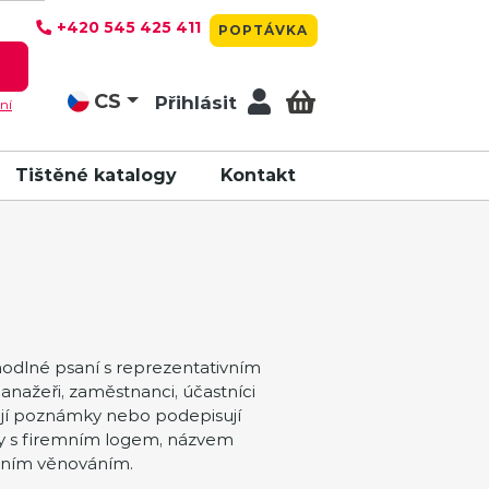
+420 545 425 411
POPTÁVKA
T
CS
Přihlásit
ní
Tištěné katalogy
Kontakt
hodlné psaní s reprezentativním
anažeři, zaměstnanci, účastníci
isují poznámky nebo podepisují
ery s firemním logem, názvem
bním věnováním.