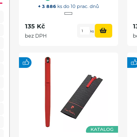
+ 3 886
ks do 10 prac. dnů
135 Kč
1
ks
bez DPH
b
KATALOG