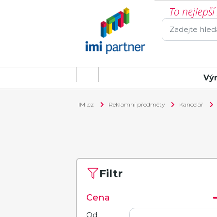
To nejlepš
Vý
IMI.cz
Reklamní předměty
Kancelář
Filtr
Cena
Od