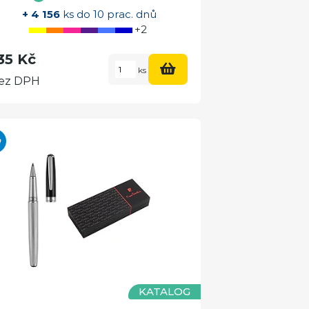
+ 4 156
ks do 10 prac. dnů
+2
35 Kč
ks
ez DPH
KATALOG