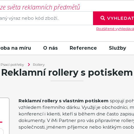
í ze světa reklamních předmětů
VYHLEDA
Rozšířené vyhledává
roba na míru
O nás
Reference
Služby
Psací potřeby
Rollery
Reklamní rollery s potiskem
Reklamní rollery s vlastním potiskem
spojují po
vzhledem firemního dárku. Využijí je obchodníci, m
konferencí i klienti, kteří si během dne často zap
dokumenty. V iMi Partner pro vás připravíme roll
společnosti, jménem příjemce nebo krátkým oso