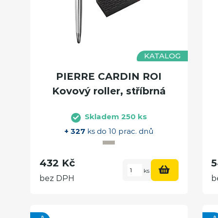
KATALOG
PIERRE CARDIN ROI
Kovový roller, stříbrná
Skladem 250 ks
+ 327
ks do 10 prac. dnů
432 Kč
5
ks
bez DPH
b