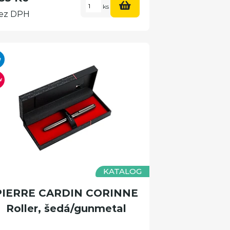
ks
ez DPH
KATALOG
PIERRE CARDIN CORINNE
Roller, šedá/gunmetal