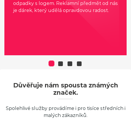
odpadky s logem. Reklamní předmět od nás
je dárek, který udělá opravdovou radost.
Důvěřuje nám spousta známých
značek.
Spolehlivé služby provádíme i pro tisíce středních i
malých zákazníků.