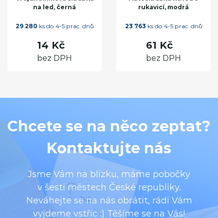
na led, černá
rukavicí, modrá
29 280
ks do 4-5 prac. dnů
23 763
ks do 4-5 prac. dnů
14 Kč
61 Kč
bez DPH
bez DPH
Chcete se na něco zeptat?
Kontaktujte nás
Jsme Vám na blízku, máme pobočky
v šesti městech České republiky.
Neváhejte se na nás obrátit, rádi Vám
vyjdeme vstříc :) Těšíme se na Vás!