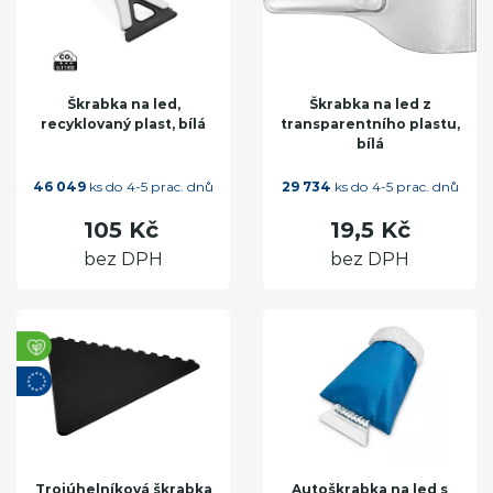
Škrabka na led,
Škrabka na led z
recyklovaný plast, bílá
transparentního plastu,
bílá
46 049
ks do 4-5 prac. dnů
29 734
ks do 4-5 prac. dnů
105 Kč
19,5 Kč
bez DPH
bez DPH
Trojúhelníková škrabka
Autoškrabka na led s