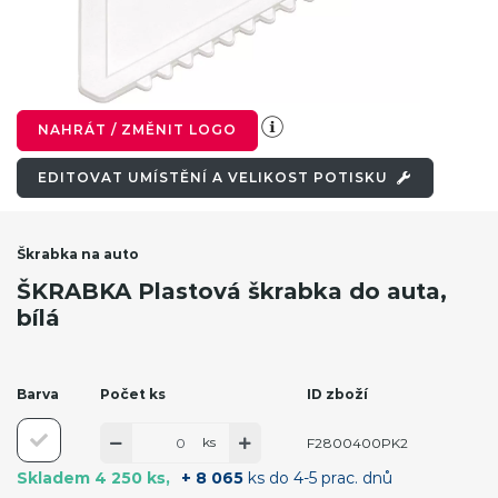
NAHRÁT / ZMĚNIT LOGO
EDITOVAT UMÍSTĚNÍ A VELIKOST POTISKU
Škrabka na auto
ŠKRABKA Plastová škrabka do auta,
bílá
Barva
Počet ks
ID zboží
ks
F2800400PK2
Skladem 4 250 ks
+ 8 065
ks do 4-5 prac. dnů