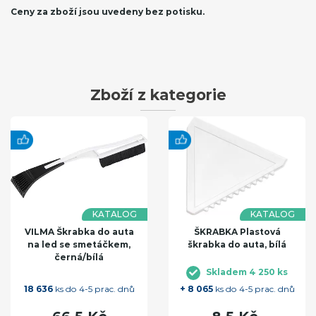
Ceny za zboží jsou uvedeny bez potisku.
Zboží z kategorie
KATALOG
KATALOG
VILMA Škrabka do auta
ŠKRABKA Plastová
na led se smetáčkem,
škrabka do auta, bílá
černá/bílá
Skladem 4 250 ks
18 636
ks do 4-5 prac. dnů
+ 8 065
ks do 4-5 prac. dnů