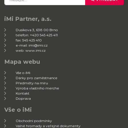
iMi Partner, a.s.
Dusíkova 3, 638 00 Brno
telefon: +420 545 425 411
fax: 545 425 410
e-mail: imi@imi.cz
web: www.imi.cz
Mapa webu
Vše o iMi
Dárky pro zaměstnance
Předměty na míru
Výroba vlastního merche
Kontakt
Doprava
Vše o iMi
Obchodní podmínky
Valné hromady a veřejné dokumenty