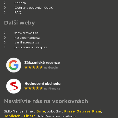
Kariéra
Ochrana osobních údajů
FAQ
Další weby
schwarzwolf.cz
katalogMagic.cz
vanillaseason.cz
pierrecardin-shop.cz
Navštivte nás na vzorkovnách
Sídlo firmy máme v
Brně
, pobočky v
Praze
,
Ostravě
,
Plzni
,
Teplicích
a
Liberci
. Rádi Vás u nás přivítáme.