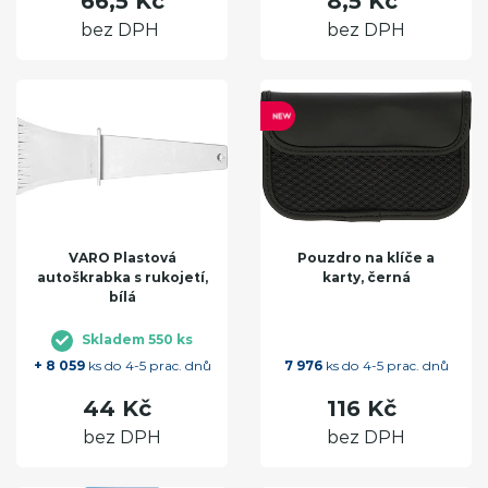
66,5 Kč
8,5 Kč
bez DPH
bez DPH
VARO Plastová
Pouzdro na klíče a
autoškrabka s rukojetí,
karty, černá
bílá
Skladem 550 ks
+ 8 059
ks do 4-5 prac. dnů
7 976
ks do 4-5 prac. dnů
44 Kč
116 Kč
bez DPH
bez DPH