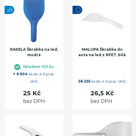
RAKELA Škrabka na led,
MALUPA Škrabka do
modrá
auta na led z RPET, bílá
Skladem 100 ks
+ 6 604
ks do 4-5 prac.
dnů
56 255
ks do 4-5 prac. dnů
25 Kč
26,5 Kč
bez DPH
bez DPH