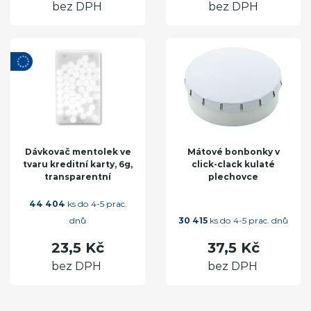
bez DPH
bez DPH
Dávkovač mentolek ve
Mátové bonbonky v
tvaru kreditní karty, 6g,
click-clack kulaté
transparentní
plechovce
44 404
ks do 4-5 prac.
dnů
30 415
ks do 4-5 prac. dnů
23,5 Kč
37,5 Kč
bez DPH
bez DPH