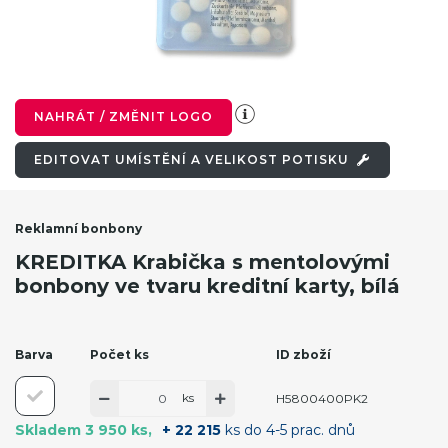
NAHRÁT / ZMĚNIT LOGO
EDITOVAT UMÍSTĚNÍ A VELIKOST POTISKU
Reklamní bonbony
KREDITKA Krabička s mentolovými
bonbony ve tvaru kreditní karty, bílá
Barva
Počet ks
ID zboží
ks
H5800400PK2
Skladem 3 950 ks
+ 22 215
ks do 4-5 prac. dnů