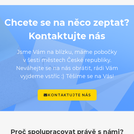
Chcete se na něco zeptat?
Kontaktujte nás
Jsme Vám na blízku, máme pobočky
v šesti městech České republiky.
Neváhejte se na nás obrátit, rádi Vám
vyjdeme vstříc :) Těšíme se na Vás!
KONTAKTUJTE NÁS
Proč spolupracovat právě s námi?