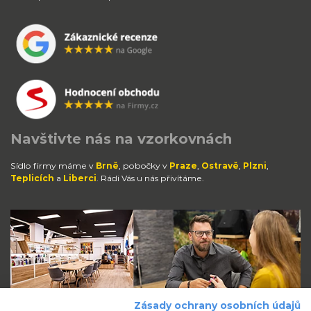
Navštivte nás na vzorkovnách
Sídlo firmy máme v
Brně
, pobočky v
Praze
,
Ostravě
,
Plzni
,
Teplicích
a
Liberci
. Rádi Vás u nás přivítáme.
Zásady ochrany osobních údajů