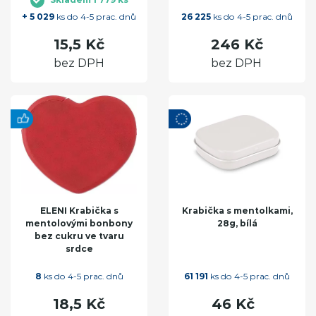
+ 5 029
ks do 4-5 prac. dnů
26 225
ks do 4-5 prac. dnů
15,5 Kč
246 Kč
bez DPH
bez DPH
ELENI Krabička s
Krabička s mentolkami,
mentolovými bonbony
28g, bílá
bez cukru ve tvaru
srdce
8
ks do 4-5 prac. dnů
61 191
ks do 4-5 prac. dnů
18,5 Kč
46 Kč