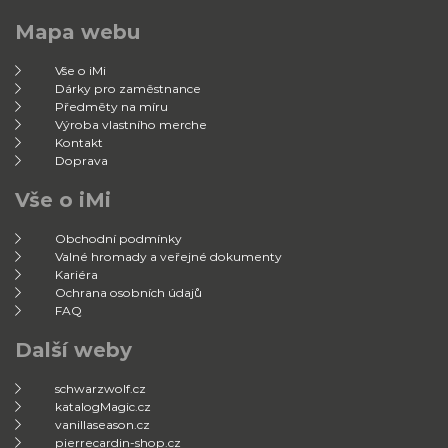
Mapa webu
Vše o iMi
Dárky pro zaměstnance
Předměty na míru
Výroba vlastního merche
Kontakt
Doprava
Vše o iMi
Obchodní podmínky
Valné hromady a veřejné dokumenty
Kariéra
Ochrana osobních údajů
FAQ
Další weby
schwarzwolf.cz
katalogMagic.cz
vanillaseason.cz
pierrecardin-shop.cz