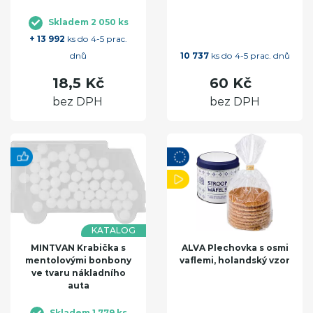
Skladem 2 050 ks
+ 13 992
ks do 4-5 prac.
dnů
10 737
ks do 4-5 prac. dnů
18,5 Kč
60 Kč
bez DPH
bez DPH
KATALOG
MINTVAN Krabička s
ALVA Plechovka s osmi
mentolovými bonbony
vaflemi, holandský vzor
ve tvaru nákladního
auta
Skladem 1 779 ks