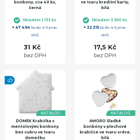
bonbony, cca 40 ks,
ve tvaru kreditní karty,
černá
bílá
Skladem 1 133 ks
Skladem 3 950 ks
+ 47 494
ks do 4-5 prac.
+ 22 215
ks do 4-5 prac.
dnů
dnů
31 Kč
17,5 Kč
bez DPH
bez DPH
KATALOG
KATALOG
DOMEK Krabička s
AMORO Sladké
mentolovými bonbony
bonbóny v plechové
bez cukru ve tvaru
krabičce ve tvaru srdce,
domečku
bílá