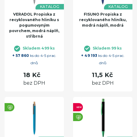
KATALOG
KATALOG
VERADOL Propiska z
FISUNO Propiska z
recyklovaného hliníku s
recyklovaného hliníku,
pogumovyným
modrá náplň, modrá
povrchem, modrá náplň,
stříbrná
Skladem 499 ks
Skladem 99 ks
+ 57 860
ks do 4-5 prac.
+ 49 193
ks do 4-5 prac.
dnů
dnů
18 Kč
11,5 Kč
bez DPH
bez DPH