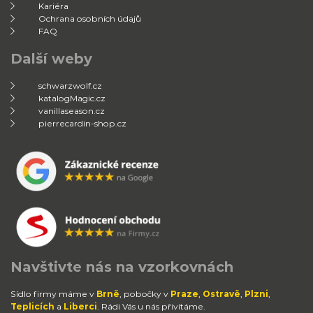
Kariéra
Ochrana osobních údajů
FAQ
Další weby
schwarzwolf.cz
katalogMagic.cz
vanillaseason.cz
pierrecardin-shop.cz
Navštivte nás na vzorkovnách
Sídlo firmy máme v
Brně
, pobočky v
Praze
,
Ostravě
,
Plzni
,
Teplicích
a
Liberci
. Rádi Vás u nás přivítáme.