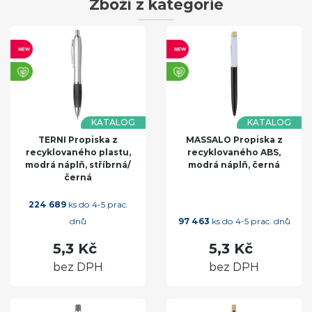
Zboží z kategorie
KATALOG
KATALOG
TERNI Propiska z
MASSALO Propiska z
recyklovaného plastu,
recyklovaného ABS,
modrá náplň, stříbrná/
modrá náplň, černá
černá
224 689
ks do 4-5 prac.
dnů
97 463
ks do 4-5 prac. dnů
5,3 Kč
5,3 Kč
bez DPH
bez DPH