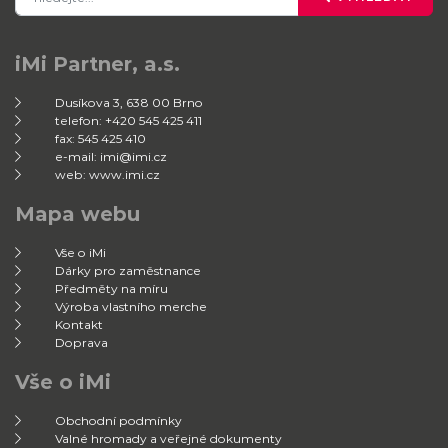
iMi Partner, a.s.
Dusíkova 3, 638 00 Brno
telefon: +420 545 425 411
fax: 545 425 410
e-mail: imi@imi.cz
web: www.imi.cz
Mapa webu
Vše o iMi
Dárky pro zaměstnance
Předměty na míru
Výroba vlastního merche
Kontakt
Doprava
Vše o iMi
Obchodní podmínky
Valné hromady a veřejné dokumenty