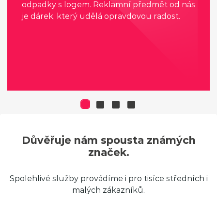
odpadky s logem. Reklamní předmět od nás
je dárek, který udělá opravdovou radost.
Důvěřuje nám spousta známých
značek.
Spolehlivé služby provádíme i pro tisíce středních i
malých zákazníků.