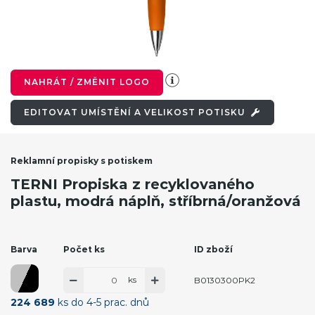
NAHRÁT / ZMĚNIT LOGO
EDITOVAT UMÍSTĚNÍ A VELIKOST POTISKU
Reklamní propisky s potiskem
TERNI Propiska z recyklovaného
plastu, modrá náplň, stříbrná/oranžová
Barva
Počet ks
ID zboží
ks
B0130300PK2
224 689
ks do 4-5 prac. dnů