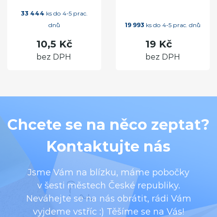
33 444
ks do 4-5 prac.
dnů
19 993
ks do 4-5 prac. dnů
10,5 Kč
19 Kč
bez DPH
bez DPH
Chcete se na něco zeptat?
Kontaktujte nás
Jsme Vám na blízku, máme pobočky
v šesti městech České republiky.
Neváhejte se na nás obrátit, rádi Vám
vyjdeme vstříc :) Těšíme se na Vás!