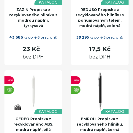
KATALOG
KATALOG
ZAZIN Propiska z
REDUSO Propiska z
recyklovaného hliníku s
recyklovaného hliníku s
modrou náplní,
pogumovaným tělem,
tyrkysová
modrá náplň, zelená
43 686
ks do 4-5 prac. dnů
39 295
ks do 4-5 prac. dnů
23 Kč
17,5 Kč
bez DPH
bez DPH
KATALOG
KATALOG
GEDEO Propiska z
EMPOLI Propiska z
recyklovaného ABS,
recyklovaného hliníku,
modrá náplň, bílá
modrá náplň, černá