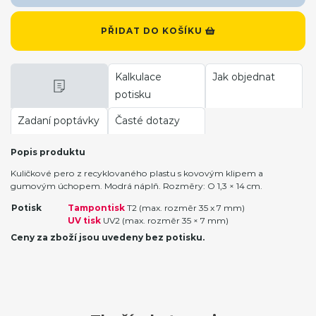
PŘIDAT DO KOŠÍKU
Kalkulace
Jak objednat
potisku
Zadaní poptávky
Časté dotazy
Popis produktu
Kuličkové pero z recyklovaného plastu s kovovým klipem a
gumovým úchopem. Modrá náplň. Rozměry: O 1,3 × 14 cm.
Potisk
Tampontisk
T2 (max. rozměr 35 x 7 mm)
UV tisk
UV2 (max. rozměr 35 × 7 mm)
Ceny za zboží jsou uvedeny bez potisku.