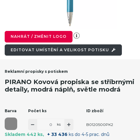
NAHRÁT / ZMĚNIT LOGO
EDITOVAT UMÍSTĚNÍ A VELIKOST POTISKU
Reklamní propisky s potiskem
PIRANO Kovová propiska se stříbrnými
detaily, modrá náplň, světle modrá
Barva
Počet ks
ID zboží
ks
B0120500PK2
Skladem 442 ks
+ 33 436
ks do 4-5 prac. dnů