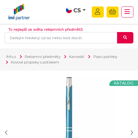
CS
To nejlepší ze světa reklamních předmětů
IMI.cz
Reklamní předměty
Kancelář
Psací potřeby
Kovové propisky s potiskem
KATALOG