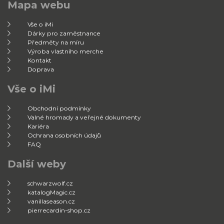
Mapa webu
Vše o iMi
Dárky pro zaměstnance
Předměty na míru
Výroba vlastního merche
Kontakt
Doprava
Vše o iMi
Obchodní podmínky
Valné hromady a veřejné dokumenty
Kariéra
Ochrana osobních údajů
FAQ
Další weby
schwarzwolf.cz
katalogMagic.cz
vanillaseason.cz
pierrecardin-shop.cz