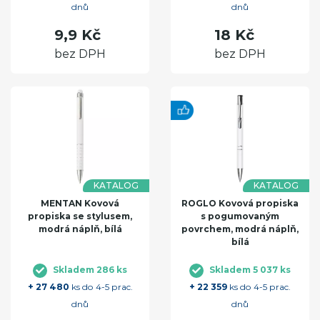
dnů
dnů
9,9 Kč
18 Kč
bez DPH
bez DPH
KATALOG
KATALOG
MENTAN Kovová
ROGLO Kovová propiska
propiska se stylusem,
s pogumovaným
modrá náplň, bílá
povrchem, modrá náplň,
bílá
Skladem 286 ks
Skladem 5 037 ks
+ 27 480
ks do 4-5 prac.
+ 22 359
ks do 4-5 prac.
dnů
dnů