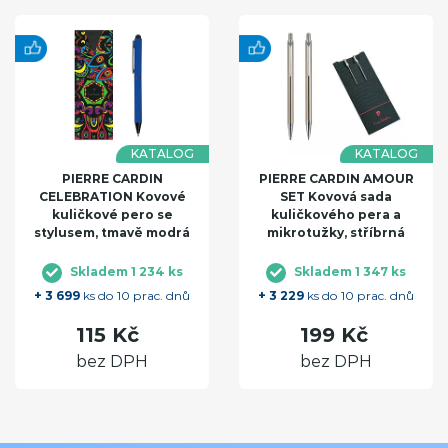
KATALOG
KATALOG
PIERRE CARDIN
PIERRE CARDIN AMOUR
CELEBRATION Kovové
SET Kovová sada
kuličkové pero se
kuličkového pera a
stylusem, tmavě modrá
mikrotužky, stříbrná
Skladem 1 234 ks
Skladem 1 347 ks
+ 3 699
ks do 10 prac. dnů
+ 3 229
ks do 10 prac. dnů
115 Kč
199 Kč
bez DPH
bez DPH