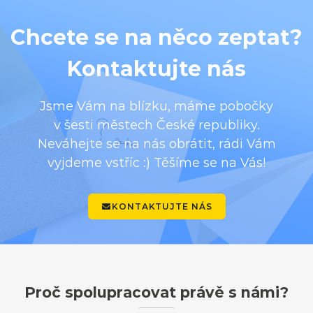
Chcete se na něco zeptat?
Kontaktujte nás
Jsme Vám na blízku, máme pobočky
v šesti městech České republiky.
Neváhejte se na nás obrátit, rádi Vám
vyjdeme vstříc :) Těšíme se na Vás!
KONTAKTUJTE NÁS
Proč spolupracovat právě s námi?