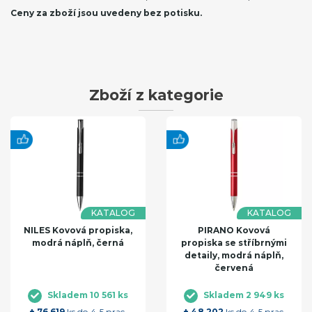
Ceny za zboží jsou uvedeny bez potisku.
Zboží z kategorie
KATALOG
KATALOG
NILES Kovová propiska,
PIRANO Kovová
modrá náplň, černá
propiska se stříbrnými
detaily, modrá náplň,
červená
Skladem 10 561 ks
Skladem 2 949 ks
+ 76 619
ks do 4-5 prac.
+ 48 202
ks do 4-5 prac.