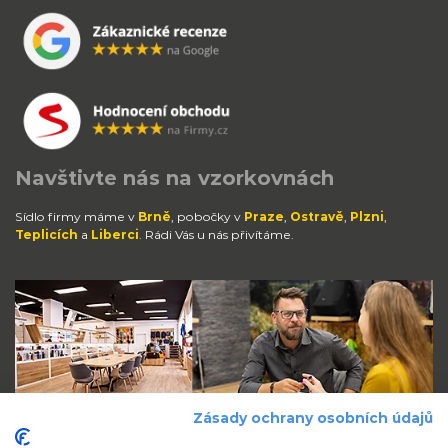
Navštivte nás na vzorkovnách
Sídlo firmy máme v
Brně
, pobočky v
Praze
,
Ostravě
,
Plzni
,
Teplicích
a
Liberci
. Rádi Vás u nás přivítáme.
Zásady ochrany osobních údajů