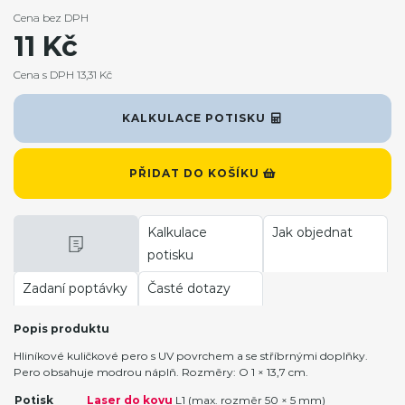
Cena bez DPH
11 Kč
Cena s DPH 13,31 Kč
KALKULACE POTISKU
PŘIDAT DO KOŠÍKU
Kalkulace
Jak objednat
potisku
Zadaní poptávky
Časté dotazy
Popis produktu
Hliníkové kuličkové pero s UV povrchem a se stříbrnými doplňky.
Pero obsahuje modrou náplň. Rozměry: O 1 × 13,7 cm.
Potisk
Laser do kovu
L1 (max. rozměr 50 × 5 mm)