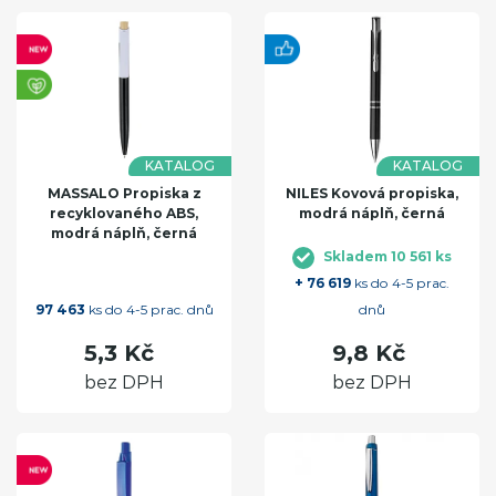
KATALOG
KATALOG
MASSALO Propiska z
NILES Kovová propiska,
recyklovaného ABS,
modrá náplň, černá
modrá náplň, černá
Skladem 10 561 ks
+ 76 619
ks do 4-5 prac.
97 463
ks do 4-5 prac. dnů
dnů
5,3 Kč
9,8 Kč
bez DPH
bez DPH