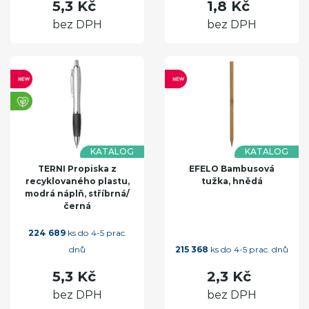
5,3 Kč
1,8 Kč
bez DPH
bez DPH
KATALOG
KATALOG
TERNI Propiska z
EFELO Bambusová
recyklovaného plastu,
tužka, hnědá
modrá náplň, stříbrná/
černá
224 689
ks do 4-5 prac.
dnů
215 368
ks do 4-5 prac. dnů
5,3 Kč
2,3 Kč
bez DPH
bez DPH