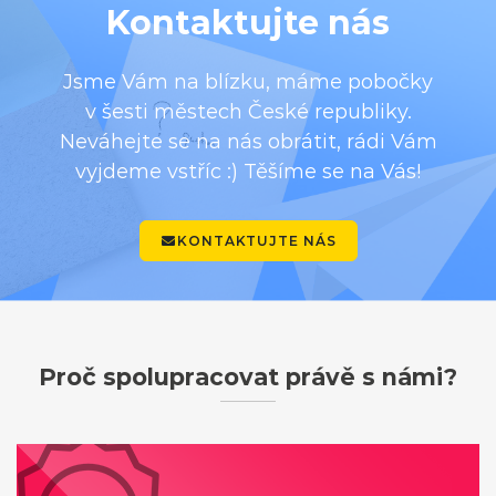
Kontaktujte nás
Jsme Vám na blízku, máme pobočky
v šesti městech České republiky.
Neváhejte se na nás obrátit, rádi Vám
vyjdeme vstříc :) Těšíme se na Vás!
KONTAKTUJTE NÁS
Proč spolupracovat právě s námi?