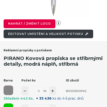
NAHRÁT / ZMĚNIT LOGO
EDITOVAT UMÍSTĚNÍ A VELIKOST POTISKU
Reklamní propisky s potiskem
PIRANO Kovová propiska se stříbrnými
detaily, modrá náplň, stříbrná
Barva
Počet ks
ID zboží
ks
B0120500PK2
Skladem 442 ks
+ 33 436
ks do 4-5 prac. dnů