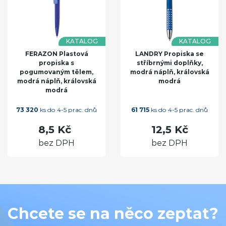
KATALOG
KATALOG
FERAZON Plastová
LANDRY Propiska se
propiska s
stříbrnými doplňky,
pogumovaným tělem,
modrá náplň, královská
modrá náplň, královská
modrá
modrá
73 320
ks do 4-5 prac. dnů
61 715
ks do 4-5 prac. dnů
8,5 Kč
12,5 Kč
bez DPH
bez DPH
Chcete se na něco zeptat?