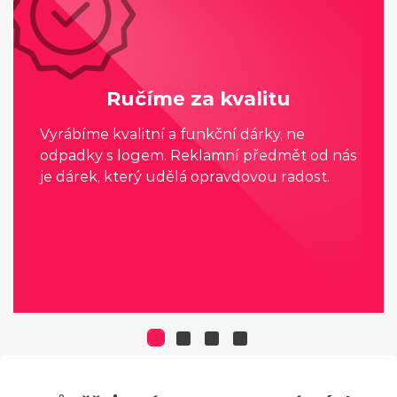
Ručíme za kvalitu
Vyrábíme kvalitní a funkční dárky, ne
odpadky s logem. Reklamní předmět od nás
je dárek, který udělá opravdovou radost.