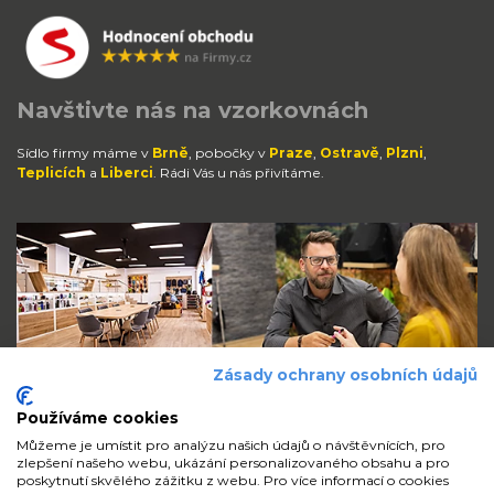
Navštivte nás na vzorkovnách
Sídlo firmy máme v
Brně
, pobočky v
Praze
,
Ostravě
,
Plzni
,
Teplicích
a
Liberci
. Rádi Vás u nás přivítáme.
Zásady ochrany osobních údajů
Používáme cookies
Můžeme je umístit pro analýzu našich údajů o návštěvnících, pro
zlepšení našeho webu, ukázání personalizovaného obsahu a pro
Zůstaňte s námi v kontaktu
poskytnutí skvělého zážitku z webu. Pro více informací o cookies