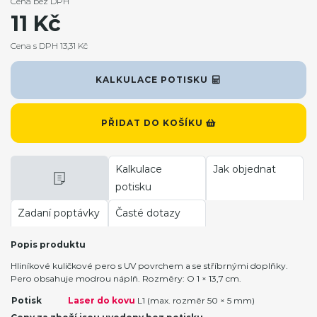
Cena bez DPH
11 Kč
Cena s DPH 13,31 Kč
KALKULACE POTISKU
PŘIDAT DO KOŠÍKU
Kalkulace
Jak objednat
potisku
Zadaní poptávky
Časté dotazy
Popis produktu
Hliníkové kuličkové pero s UV povrchem a se stříbrnými doplňky.
Pero obsahuje modrou náplň. Rozměry: O 1 × 13,7 cm.
Potisk
Laser do kovu
L1 (max. rozměr 50 × 5 mm)