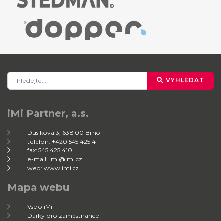
VYHLEDAT
iMi Partner, a.s.
Dusíkova 3, 638 00 Brno
telefon: +420 545 425 411
fax: 545 425 410
e-mail: imi@imi.cz
web: www.imi.cz
Mapa webu
Vše o iMi
Dárky pro zaměstnance