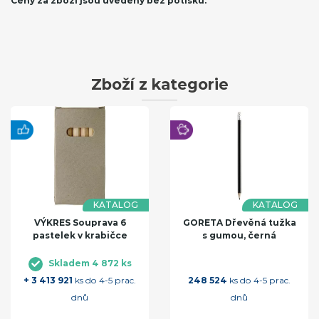
Ceny za zboží jsou uvedeny bez potisku.
Zboží z kategorie
KATALOG
KATALOG
VÝKRES Souprava 6
GORETA Dřevěná tužka
pastelek v krabičce
s gumou, černá
Skladem 4 872 ks
+ 3 413 921
ks do 4-5 prac.
248 524
ks do 4-5 prac.
dnů
dnů