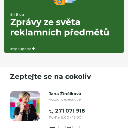
iMi Blog
Zprávy ze světa
reklamních předmětů
Inspirujte se
Zeptejte se na cokoliv
Jana Žinčíková
Account executive
271 071 918
Po-Pá 8:00 - 16:00