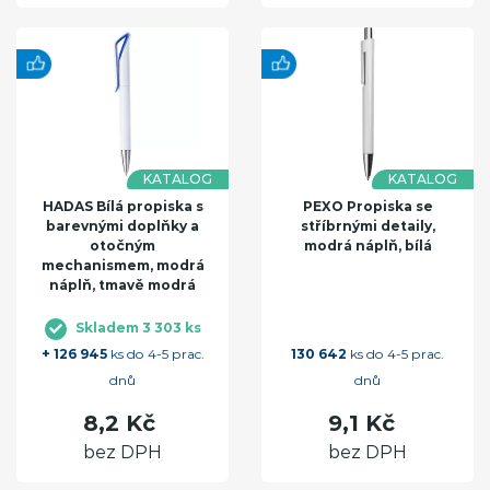
KATALOG
KATALOG
HADAS Bílá propiska s
PEXO Propiska se
barevnými doplňky a
stříbrnými detaily,
otočným
modrá náplň, bílá
mechanismem, modrá
náplň, tmavě modrá
Skladem 3 303 ks
+ 126 945
ks do 4-5 prac.
130 642
ks do 4-5 prac.
dnů
dnů
8,2 Kč
9,1 Kč
bez DPH
bez DPH