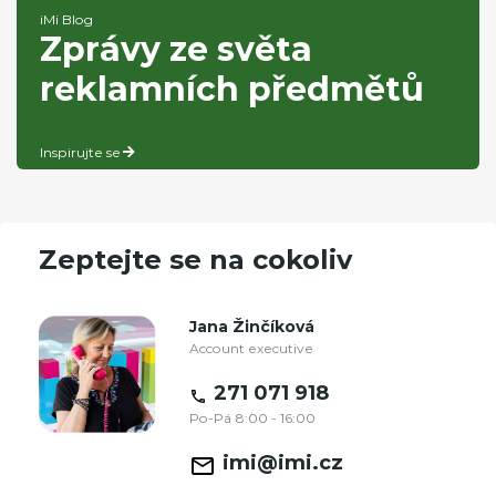
iMi Blog
Zprávy ze světa
reklamních předmětů
Inspirujte se
Zeptejte se na cokoliv
Jana Žinčíková
Account executive
271 071 918
Po-Pá 8:00 - 16:00
imi@imi.cz