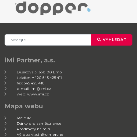
VYHLEDAT
iMi Partner, a.s.
Dusíkova 3, 638 00 Brno
telefon: +420 545 425 411
fax: 545 425 410
e-mail: imi@imi.cz
web: www.imi.cz
Mapa webu
Vše o iMi
Dárky pro zaměstnance
Předměty na míru
Výroba vlastního merche