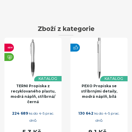
Zboží z kategorie
KATALOG
KATALOG
TERNI Propiska z
PEXO Propiska se
recyklovaného plastu,
stříbrnými detaily,
modrá náplň, stříbrná/
modrá náplň, bílá
černá
224 689
ks do 4-5 prac.
130 642
ks do 4-5 prac.
dnů
dnů