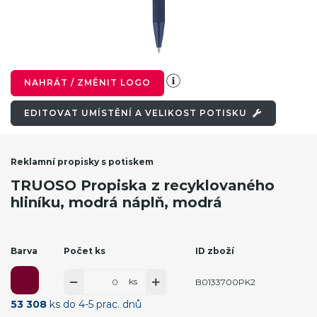
NAHRÁT / ZMĚNIT LOGO
EDITOVAT UMÍSTĚNÍ A VELIKOST POTISKU
Reklamní propisky s potiskem
TRUOSO Propiska z recyklovaného
hliníku, modrá náplň, modrá
Barva
Počet ks
ID zboží
ks
B0133700PK2
53 308
ks do 4-5 prac. dnů