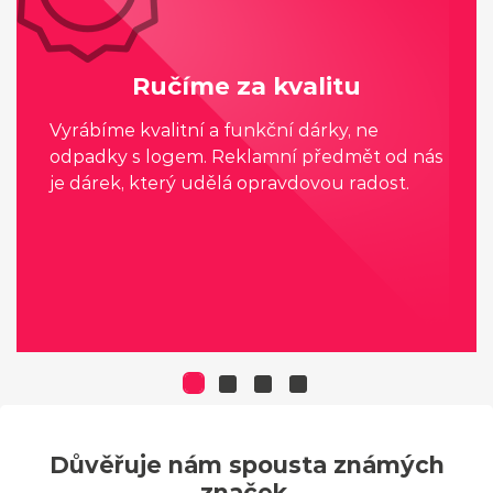
Ručíme za kvalitu
Vyrábíme kvalitní a funkční dárky, ne
odpadky s logem. Reklamní předmět od nás
je dárek, který udělá opravdovou radost.
Důvěřuje nám spousta známých
značek.