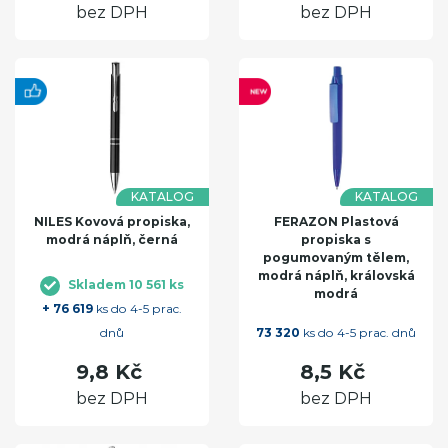
bez DPH
bez DPH
KATALOG
KATALOG
NILES Kovová propiska,
FERAZON Plastová
modrá náplň, černá
propiska s
pogumovaným tělem,
modrá náplň, královská
Skladem 10 561 ks
modrá
+ 76 619
ks do 4-5 prac.
dnů
73 320
ks do 4-5 prac. dnů
9,8 Kč
8,5 Kč
bez DPH
bez DPH