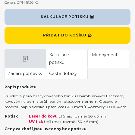
Cena s DPH 19,36 Kč
KALKULACE POTISKU
PŘIDAT DO KOŠÍKU
Kalkulace
Jak objednat
potisku
Zadaní poptávky
Časté dotazy
Popis produktu
Kuličkové pero z recyklovaného hliníku s bambusovým tlačítkem,
kovovým klipem a průhledným plastovým lemem. Obsahuje
modrou náplň s délkou psaní cca 800 metrů. Rozměry: O 1 × 14 cm.
Potisk
Laser do kovu
L1 (max. rozměr 50 x 6 mm)
UV tisk
UV3 (max. rozměr 50 × 6 mm)
Ceny za zboží jsou uvedeny bez potisku.