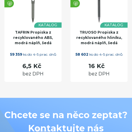
KATALOG
KATALOG
TAFRIN Propiska z
TRUOSO Propiska z
recyklovaného ABS,
recyklovaného hliníku,
modrá náplň, šedá
modrá náplň, šedá
59 359
ks do 4-5 prac. dnů
58 602
ks do 4-5 prac. dnů
6,5 Kč
16 Kč
bez DPH
bez DPH
Chcete se na něco zeptat?
Kontaktujte nás