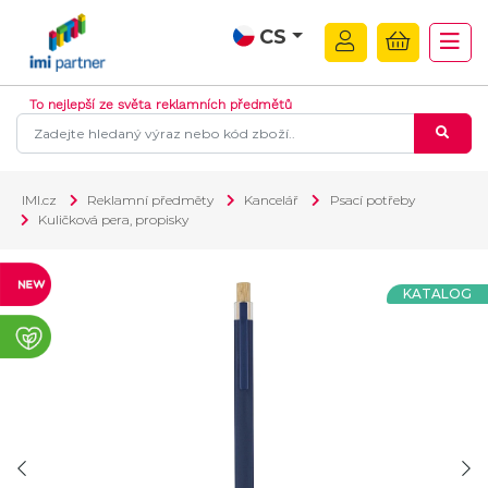
CS
To nejlepší ze světa reklamních předmětů
IMI.cz
Reklamní předměty
Kancelář
Psací potřeby
Kuličková pera, propisky
KATALOG