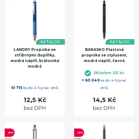
KATALOG
KATALOG
LANDRY Propiska se
BARASKO Plastová
stříbrnými doplňky,
propiska se stylusem,
modrá náplň, královská
modrá náplň, černá
modrá
Skladem 251 ks
+ 60 049
ks do 4-5 prac.
61 715
ks do 4-5 prac. dnů
dnů
12,5 Kč
14,5 Kč
bez DPH
bez DPH