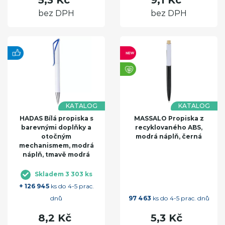
5,3 Kč
9,1 Kč
bez DPH
bez DPH
KATALOG
KATALOG
HADAS Bílá propiska s
MASSALO Propiska z
barevnými doplňky a
recyklovaného ABS,
otočným
modrá náplň, černá
mechanismem, modrá
náplň, tmavě modrá
Skladem 3 303 ks
+ 126 945
ks do 4-5 prac.
dnů
97 463
ks do 4-5 prac. dnů
8,2 Kč
5,3 Kč