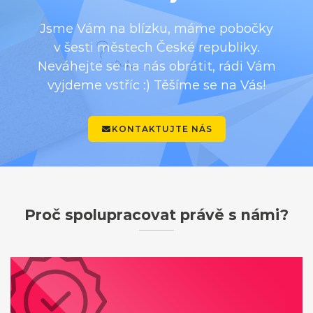
Jsme Vám na blízku, máme pobočky
v šesti městech České republiky.
Neváhejte se na nás obrátit, rádi Vám
vyjdeme vstříc :) Těšíme se na Vás!
KONTAKTUJTE NÁS
Proč spolupracovat právě s námi?