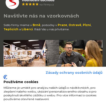
Navštivte nás na vzorkovnách
Sídlo firmy máme v
Brně
, pobočky v
Praze
,
Ostravě
,
Plzni
,
Teplicích
a
Liberci
. Rádi Vás u nás přivítáme.
Zásady ochrany osobních údajů
Používáme cookies
Můžeme je umístit pro analýzu našich údajů o návštěvnících, pro
zlepšení našeho webu, ukázání personalizovaného obsahu a pro
Zůstaňte s námi v kontaktu
poskytnutí skvělého zážitku z webu. Pro více informací o cookies
používáme otevřené nastavení.
volejte
pište
sdílejte