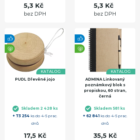
5,3 Kč
5,3 Kč
bez DPH
bez DPH
KATALOG
KATALOG
PUDL Dřevěné jojo
ADMINA Linkovaný
poznámkový blok s
propiskou, 60 stran,
černá
Skladem 2 428 ks
Skladem 581 ks
+ 73 254
ks do 4-5 prac.
+ 62 841
ks do 4-5 prac.
dnů
dnů
17,5 Kč
35,5 Kč