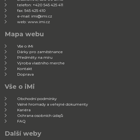
telefon: +420 545 425 411
fax: 545 425 410
e-mail: imi@imi.cz
web: www.imi.cz
Mapa webu
Vše o iMi
Dárky pro zaměstnance
Předměty na míru
Výroba vlastního merche
Kontakt
Doprava
Vše o iMi
Obchodní podmínky
Valné hromady a veřejné dokumenty
Kariéra
Ochrana osobních údajů
FAQ
Další weby