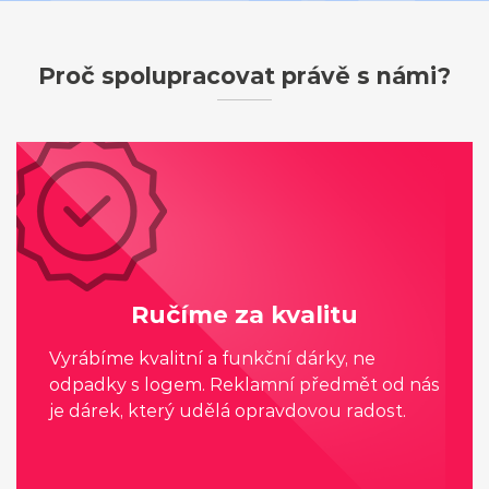
Proč spolupracovat právě s námi?
Ručíme za kvalitu
Vyrábíme kvalitní a funkční dárky, ne
odpadky s logem. Reklamní předmět od nás
je dárek, který udělá opravdovou radost.