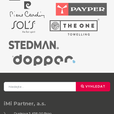
VYHLEDAT
iMi Partner, a.s.
Dusíkova 3, 638 00 Brno