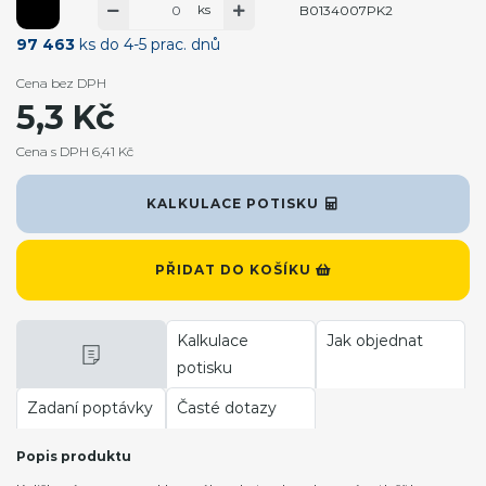
ks
B0134007PK2
97 463
ks do 4-5 prac. dnů
Cena bez DPH
5,3 Kč
Cena s DPH 6,41 Kč
KALKULACE POTISKU
PŘIDAT DO KOŠÍKU
Kalkulace
Jak objednat
potisku
Zadaní poptávky
Časté dotazy
Popis produktu