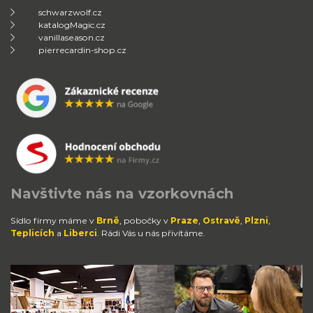
schwarzwolf.cz
katalogMagic.cz
vanillaseason.cz
pierrecardin-shop.cz
Navštivte nás na vzorkovnách
Sídlo firmy máme v
Brně
, pobočky v
Praze
,
Ostravě
,
Plzni
,
Teplicích
a
Liberci
. Rádi Vás u nás přivítáme.