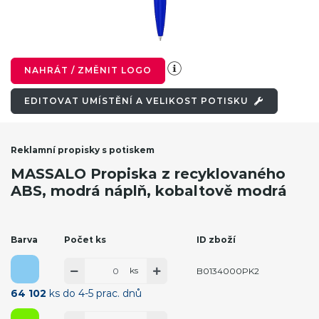
NAHRÁT / ZMĚNIT LOGO
EDITOVAT UMÍSTĚNÍ A VELIKOST POTISKU
Reklamní propisky s potiskem
MASSALO Propiska z recyklovaného
ABS, modrá náplň, kobaltově modrá
Barva
Počet ks
ID zboží
ks
B0134000PK2
64 102
ks do 4-5 prac. dnů