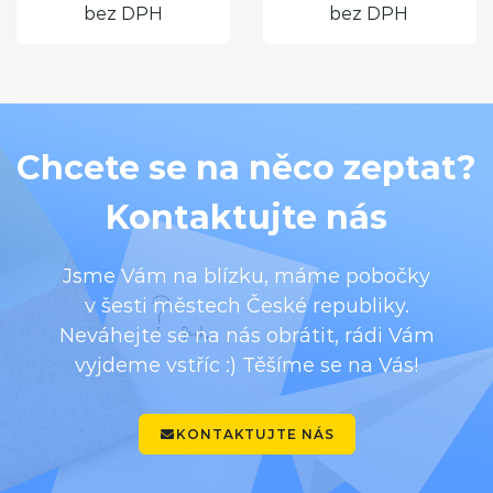
bez DPH
bez DPH
Chcete se na něco zeptat?
Kontaktujte nás
Jsme Vám na blízku, máme pobočky
v šesti městech České republiky.
Neváhejte se na nás obrátit, rádi Vám
vyjdeme vstříc :) Těšíme se na Vás!
KONTAKTUJTE NÁS