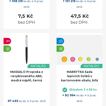
+ 108 215
ks do 4-5 prac.
+ 101 216
ks do 4-5 prac.
dnů
dnů
7,5 Kč
47,5 Kč
bez DPH
bez DPH
KATALOG
KATALOG
MASSALO Propiska z
MARKYTKA Sada
recyklovaného ABS,
lepicích lístků v
modrá náplň, černá
kartonovém obalu, bílá
Skladem 3 438 ks
+ 82 994
ks do 4-5 prac.
97 463
ks do 4-5 prac. dnů
dnů