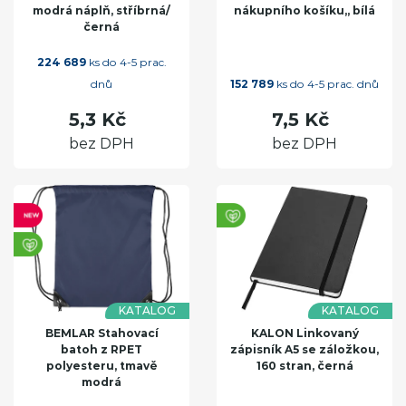
modrá náplň, stříbrná/
nákupního košíku,, bílá
černá
224 689
ks do 4-5 prac.
dnů
152 789
ks do 4-5 prac. dnů
5,3 Kč
7,5 Kč
bez DPH
bez DPH
KATALOG
KATALOG
BEMLAR Stahovací
KALON Linkovaný
batoh z RPET
zápisník A5 se záložkou,
polyesteru, tmavě
160 stran, černá
modrá