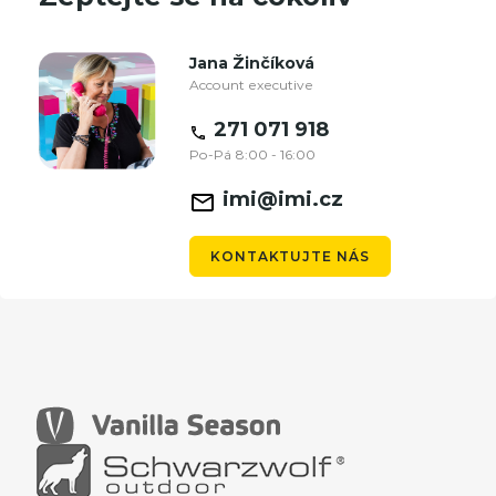
Jana Žinčíková
Account executive
271 071 918
Po-Pá 8:00 - 16:00
imi@imi.cz
KONTAKTUJTE NÁS