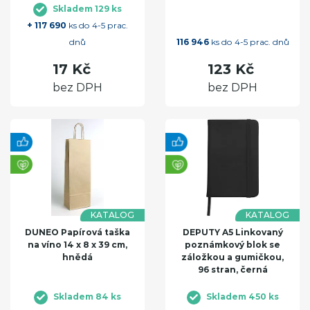
Skladem 129 ks
+ 117 690
ks do 4-5 prac.
dnů
116 946
ks do 4-5 prac. dnů
17 Kč
123 Kč
bez DPH
bez DPH
KATALOG
KATALOG
DUNEO Papírová taška
DEPUTY A5 Linkovaný
na víno 14 x 8 x 39 cm,
poznámkový blok se
hnědá
záložkou a gumičkou,
96 stran, černá
Skladem 84 ks
Skladem 450 ks