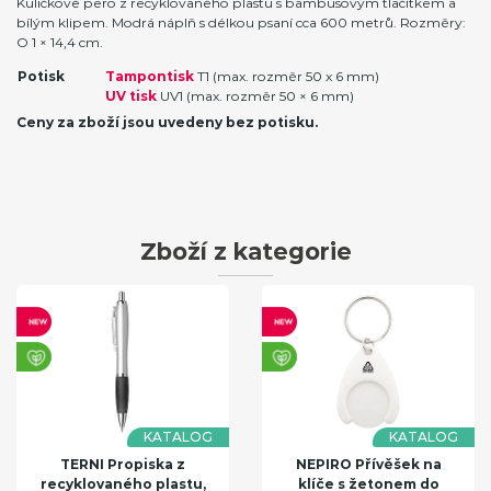
Kuličkové pero z recyklovaného plastu s bambusovým tlačítkem a
bílým klipem. Modrá náplň s délkou psaní cca 600 metrů. Rozměry:
O 1 × 14,4 cm.
Potisk
Tampontisk
T1 (max. rozměr 50 x 6 mm)
UV tisk
UV1 (max. rozměr 50 × 6 mm)
Ceny za zboží jsou uvedeny bez potisku.
Zboží z kategorie
KATALOG
KATALOG
TERNI Propiska z
NEPIRO Přívěšek na
recyklovaného plastu,
klíče s žetonem do