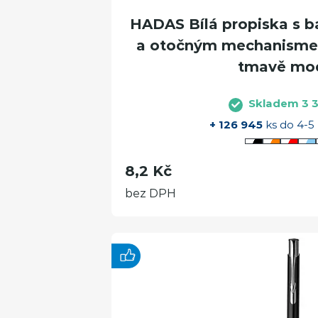
HADAS Bílá propiska s b
a otočným mechanisme
tmavě mo
Skladem 3 3
+ 126 945
ks do 4-5
8,2 Kč
bez DPH