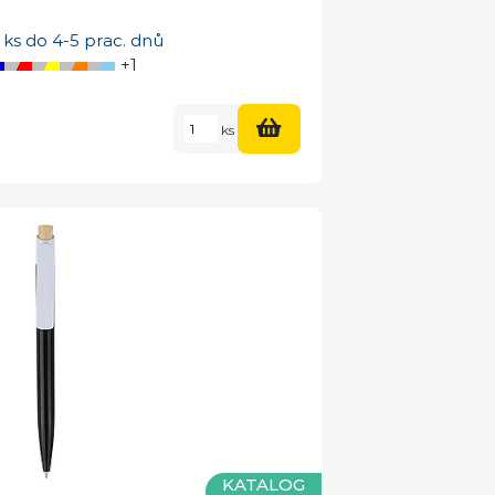
ks do 4-5 prac. dnů
+1
ks
KATALOG