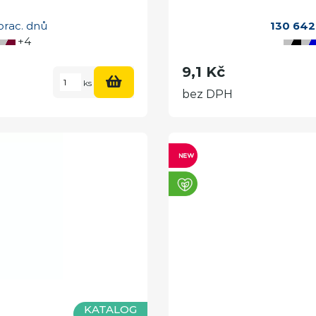
prac. dnů
130 642
+4
9,1 Kč
ks
bez DPH
KATALOG