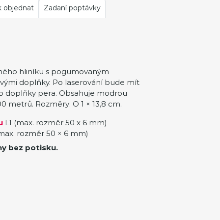
k objednat
Zadaní poptávky
aného hliníku s pogumovaným
vými doplňky. Po laserování bude mít
ako doplňky pera. Obsahuje modrou
00 metrů. Rozměry: O 1 × 13,8 cm.
u
L1 (max. rozměr 50 x 6 mm)
max. rozměr 50 × 6 mm)
ny bez potisku.