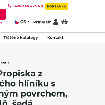
+420 545 425 411
POPTÁVKA
T
CS
Přihlásit
ní
Tištěné katalogy
Kontakt
iskem
ropiska z
ého hliníku s
ným povrchem,
ň, šedá