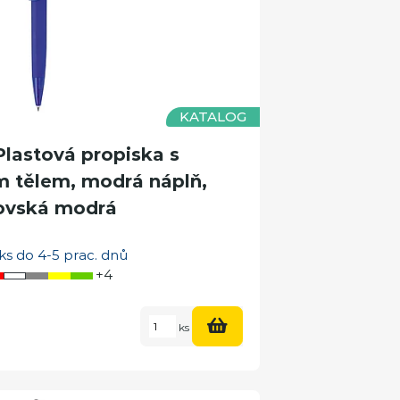
KATALOG
astová propiska s
tělem, modrá náplň,
ovská modrá
ks do 4-5 prac. dnů
+4
ks