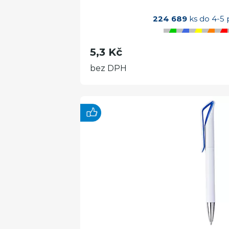
224 689
ks do 4-5 
5,3 Kč
bez DPH