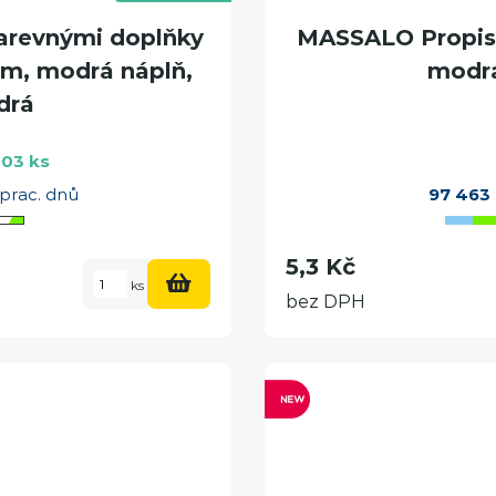
arevnými doplňky
MASSALO Propisk
m, modrá náplň,
modrá
drá
03 ks
 prac. dnů
97 463
5,3 Kč
ks
bez DPH