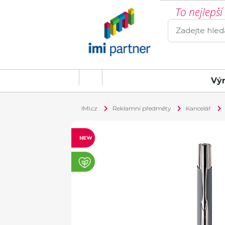
To nejlepš
Vý
IMI.cz
Reklamní předměty
Kancelář