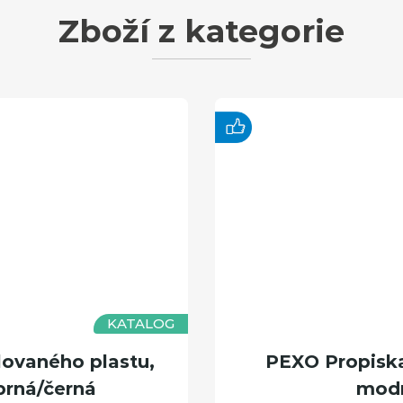
Zboží z kategorie
KATALOG
lovaného plastu,
PEXO Propiska 
brná/černá
modr