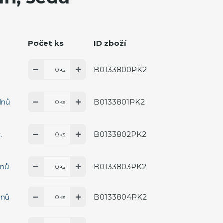
Počet ks
ID zboží
B0133800PK2
ks
B0133801PK2
dnů
ks
B0133802PK2
.
ks
B0133803PK2
dnů
ks
B0133804PK2
dnů
ks