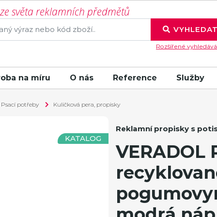
í ze světa reklamních předmětů
VYHLEDA
Rozšířené vyhledává
roba na míru
O nás
Reference
Služby
Psací potřeby
Kuličková pera, propisky
Reklamní propisky s pot
KATALOG
VERADOL P
recyklovan
pogumovy
modrá nápl