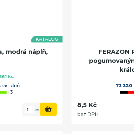
KATALOG
, modrá náplň,
FERAZON Pl
pogumovaným 
král
561 ks
prac. dnů
73 320
+3
8,5 Kč
ks
bez DPH