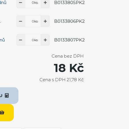
B0133805PK2
 dnů
ks
B0133806PK2
.
ks
B0133807PK2
dnů
ks
Cena bez DPH
18 Kč
Cena s DPH 21,78 Kč
KU