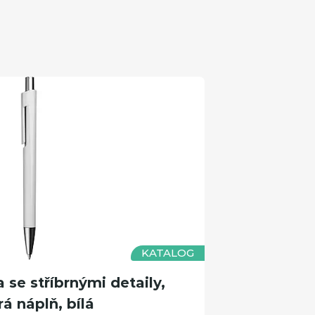
KATALOG
se stříbrnými detaily,
á náplň, bílá