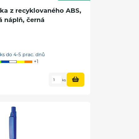
a z recyklovaného ABS,
 náplň, černá
ks do 4-5 prac. dnů
+1
ks