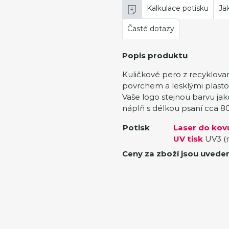
Kalkulace potisku
Ja
Časté dotazy
Popis produktu
Kuličkové pero z recyklov
povrchem a lesklými plasto
Vaše logo stejnou barvu j
náplň s délkou psaní cca 8
Potisk
Laser do kov
UV tisk
UV3 (
Ceny za zboží jsou uvede