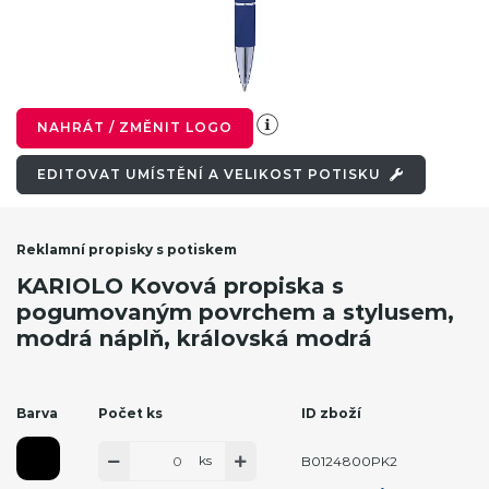
NAHRÁT / ZMĚNIT LOGO
EDITOVAT UMÍSTĚNÍ A VELIKOST POTISKU
Reklamní propisky s potiskem
KARIOLO Kovová propiska s
pogumovaným povrchem a stylusem,
modrá náplň, královská modrá
Barva
Počet ks
ID zboží
ks
B0124800PK2