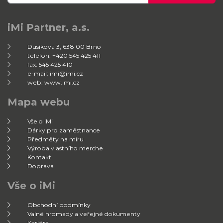
iMi Partner, a.s.
Dusíkova 3, 638 00 Brno
telefon: +420 545 425 411
fax: 545 425 410
e-mail: imi@imi.cz
web: www.imi.cz
Mapa webu
Vše o iMi
Dárky pro zaměstnance
Předměty na míru
Výroba vlastního merche
Kontakt
Doprava
Vše o iMi
Obchodní podmínky
Valné hromady a veřejné dokumenty
Kariéra