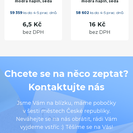
modrá náplň, šedá
modrá náplň, šedá
59 359
ks do 4-5 prac. dnů
58 602
ks do 4-5 prac. dnů
6,5 Kč
16 Kč
bez DPH
bez DPH
Chcete se na něco zeptat?
Kontaktujte nás
Jsme Vám na blízku, máme pobočky
v šesti městech České republiky.
Neváhejte se na nás obrátit, rádi Vám
vyjdeme vstříc :) Těšíme se na Vás!