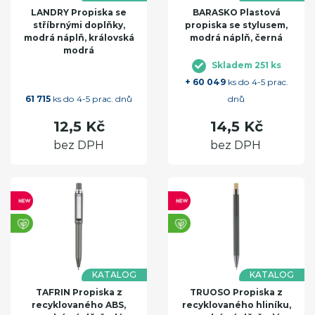
LANDRY Propiska se
BARASKO Plastová
stříbrnými doplňky,
propiska se stylusem,
modrá náplň, královská
modrá náplň, černá
modrá
Skladem 251 ks
+ 60 049
ks do 4-5 prac.
61 715
ks do 4-5 prac. dnů
dnů
12,5 Kč
14,5 Kč
bez DPH
bez DPH
KATALOG
KATALOG
TAFRIN Propiska z
TRUOSO Propiska z
recyklovaného ABS,
recyklovaného hliníku,