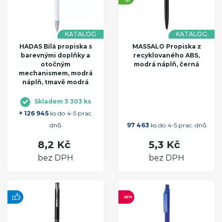
KATALOG
KATALOG
HADAS Bílá propiska s
MASSALO Propiska z
barevnými doplňky a
recyklovaného ABS,
otočným
modrá náplň, černá
mechanismem, modrá
náplň, tmavě modrá
Skladem 3 303 ks
+ 126 945
ks do 4-5 prac.
dnů
97 463
ks do 4-5 prac. dnů
8,2 Kč
5,3 Kč
bez DPH
bez DPH