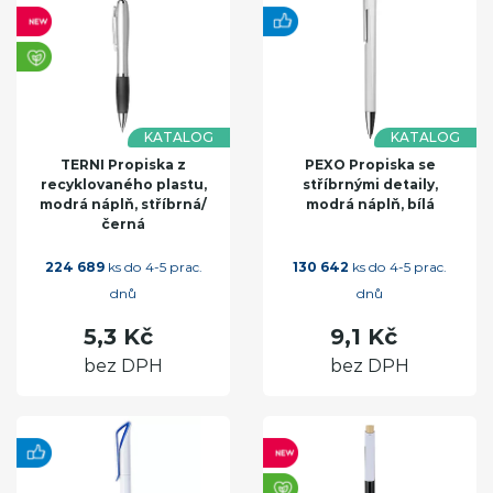
KATALOG
KATALOG
TERNI Propiska z
PEXO Propiska se
recyklovaného plastu,
stříbrnými detaily,
modrá náplň, stříbrná/
modrá náplň, bílá
černá
224 689
ks do 4-5 prac.
130 642
ks do 4-5 prac.
dnů
dnů
5,3 Kč
9,1 Kč
bez DPH
bez DPH