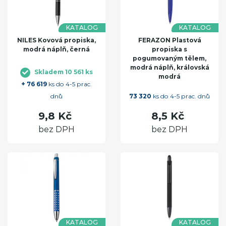
KATALOG
KATALOG
NILES Kovová propiska,
FERAZON Plastová
modrá náplň, černá
propiska s
pogumovaným tělem,
modrá náplň, královská
Skladem 10 561 ks
modrá
+ 76 619
ks do 4-5 prac.
dnů
73 320
ks do 4-5 prac. dnů
9,8 Kč
8,5 Kč
bez DPH
bez DPH
KATALOG
KATALOG