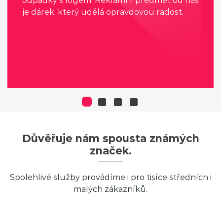
odpadky s logem. Reklamní předmět od nás
je dárek, který udělá opravdovou radost.
Důvěřuje nám spousta známých
značek.
Spolehlivé služby provádíme i pro tisíce středních i
malých zákazníků.