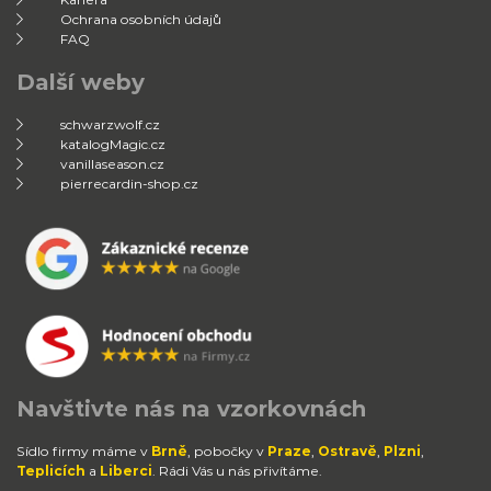
Ochrana osobních údajů
FAQ
Další weby
schwarzwolf.cz
katalogMagic.cz
vanillaseason.cz
pierrecardin-shop.cz
Navštivte nás na vzorkovnách
Sídlo firmy máme v
Brně
, pobočky v
Praze
,
Ostravě
,
Plzni
,
Teplicích
a
Liberci
. Rádi Vás u nás přivítáme.