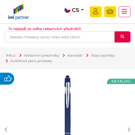
CS
To nejlepší ze světa reklamních předmětů
IMI.cz
Reklamní předměty
Kancelář
Psací potřeby
Kuličková pera, propisky
KATALOG