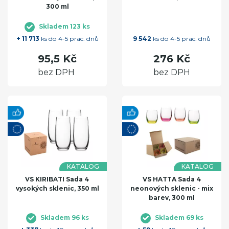
300 ml
Skladem 123 ks
+ 11 713
ks do 4-5 prac. dnů
9 542
ks do 4-5 prac. dnů
95,5 Kč
276 Kč
bez DPH
bez DPH
KATALOG
KATALOG
VS KIRIBATI Sada 4
VS HATTA Sada 4
vysokých sklenic, 350 ml
neonových sklenic - mix
barev, 300 ml
Skladem 96 ks
Skladem 69 ks