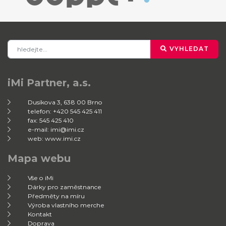
VYHLEDAT
iMi Partner, a.s.
Dusíkova 3, 638 00 Brno
telefon: +420 545 425 411
fax: 545 425 410
e-mail: imi@imi.cz
web: www.imi.cz
Mapa webu
Vše o iMi
Dárky pro zaměstnance
Předměty na míru
Výroba vlastního merche
Kontakt
Doprava