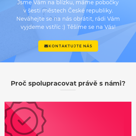
Jsme Vám na blízku, máme pobočky
v šesti městech České republiky.
Neváhejte se na nás obrátit, rádi Vám
vyjdeme vstříc :) Těšíme se na Vás!
KONTAKTUJTE NÁS
Proč spolupracovat právě s námi?