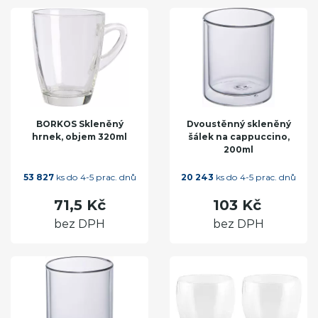
BORKOS Skleněný
Dvoustěnný skleněný
hrnek, objem 320ml
šálek na cappuccino,
200ml
53 827
ks do 4-5 prac. dnů
20 243
ks do 4-5 prac. dnů
71,5 Kč
103 Kč
bez DPH
bez DPH