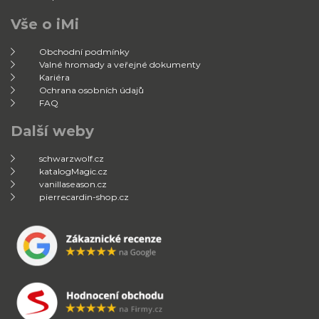
Vše o iMi
Obchodní podmínky
Valné hromady a veřejné dokumenty
Kariéra
Ochrana osobních údajů
FAQ
Další weby
schwarzwolf.cz
katalogMagic.cz
vanillaseason.cz
pierrecardin-shop.cz