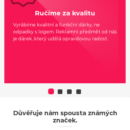
Ručíme za kvalitu
Vyrábíme kvalitní a funkční dárky, ne
odpadky s logem. Reklamní předmět od nás
je dárek, který udělá opravdovou radost.
Důvěřuje nám spousta známých
značek.