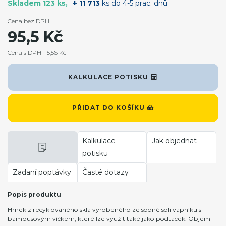
Skladem 123 ks
+ 11 713
ks do 4-5 prac. dnů
Cena bez DPH
95,5 Kč
Cena s DPH 115,56 Kč
KALKULACE POTISKU
PŘIDAT DO KOŠÍKU
Kalkulace
Jak objednat
potisku
Zadaní poptávky
Časté dotazy
Popis produktu
Hrnek z recyklovaného skla vyrobeného ze sodné soli vápníku s
bambusovým víčkem, které lze využít také jako podtácek. Objem