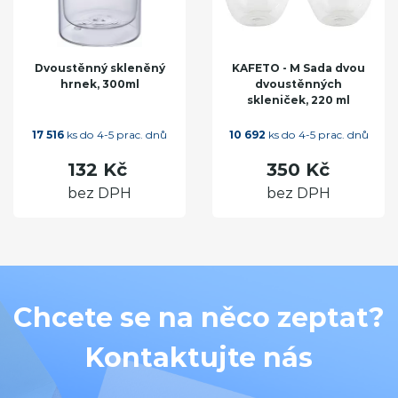
Dvoustěnný skleněný
KAFETO - M Sada dvou
hrnek, 300ml
dvoustěnných
skleniček, 220 ml
17 516
ks do 4-5 prac. dnů
10 692
ks do 4-5 prac. dnů
132 Kč
350 Kč
bez DPH
bez DPH
Chcete se na něco zeptat?
Kontaktujte nás