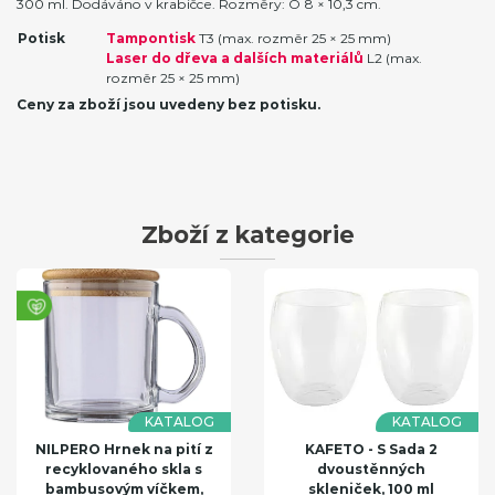
300 ml. Dodáváno v krabičce. Rozměry: O 8 × 10,3 cm.
Potisk
Tampontisk
T3 (max. rozměr 25 × 25 mm)
Laser do dřeva a dalších materiálů
L2 (max.
rozměr 25 × 25 mm)
Ceny za zboží jsou uvedeny bez potisku.
Zboží z kategorie
KATALOG
KATALOG
NILPERO Hrnek na pití z
KAFETO - S Sada 2
recyklovaného skla s
dvoustěnných
bambusovým víčkem,
skleniček, 100 ml