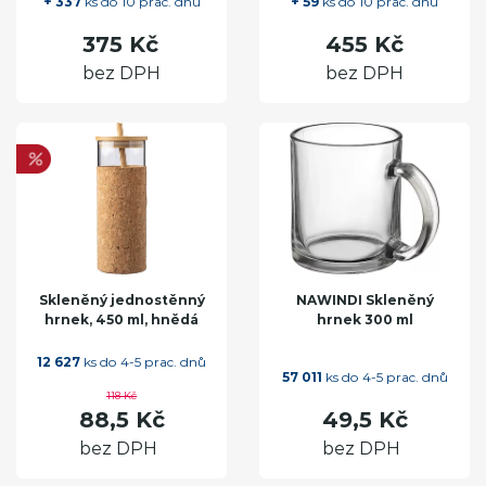
+ 337
ks do 10 prac. dnů
+ 59
ks do 10 prac. dnů
375 Kč
455 Kč
bez DPH
bez DPH
Skleněný jednostěnný
NAWINDI Skleněný
hrnek, 450 ml, hnědá
hrnek 300 ml
12 627
ks do 4-5 prac. dnů
57 011
ks do 4-5 prac. dnů
118 Kč
88,5 Kč
49,5 Kč
bez DPH
bez DPH