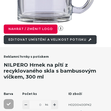
NAHRÁT / ZMĚNIT LOGO
EDITOVAT UMÍSTĚNÍ A VELIKOST POTISKU
Reklamní hrnky s potiskem
NILPERO Hrnek na pití z
recyklovaného skla s bambusovým
víčkem, 300 ml
Barva
Počet ks
ID zboží
ks
H0200400PK2