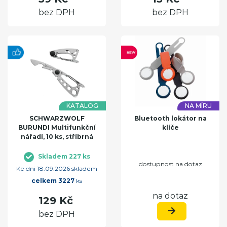
bez DPH
bez DPH
KATALOG
NA MÍRU
SCHWARZWOLF
Bluetooth lokátor na
BURUNDI Multifunkční
klíče
nářadí, 10 ks, stříbrná
Skladem 227 ks
dostupnost na dotaz
Ke dni 18.09.2026 skladem
celkem 3227
ks
na dotaz
129 Kč
bez DPH