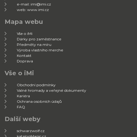
e-mail: imi@imi.cz
web: www.imi.cz
Mapa webu
Vše o iMi
Dárky pro zaměstnance
Předměty na míru
Výroba vlastního merche
Kontakt
Doprava
Vše o iMi
Obchodní podmínky
Valné hromady a veřejné dokumenty
Kariéra
Ochrana osobních údajů
FAQ
Další weby
schwarzwolf.cz
katalogMagic.cz