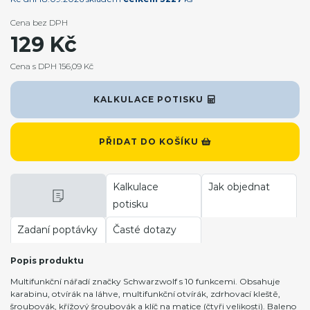
Cena bez DPH
129 Kč
Cena s DPH 156,09 Kč
KALKULACE POTISKU
PŘIDAT DO KOŠÍKU
Kalkulace
Jak objednat
potisku
Zadaní poptávky
Časté dotazy
Popis produktu
Multifunkční nářadí značky Schwarzwolf s 10 funkcemi. Obsahuje
karabinu, otvírák na láhve, multifunkční otvírák, zdrhovací kleště,
šroubovák, křížový šroubovák a klíč na matice (čtyři velikosti). Baleno