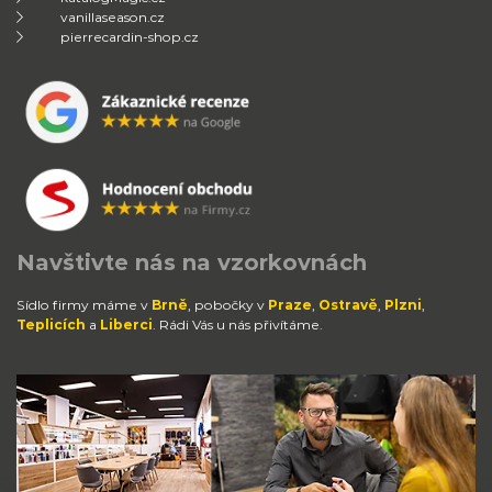
vanillaseason.cz
pierrecardin-shop.cz
Navštivte nás na vzorkovnách
Sídlo firmy máme v
Brně
, pobočky v
Praze
,
Ostravě
,
Plzni
,
Teplicích
a
Liberci
. Rádi Vás u nás přivítáme.