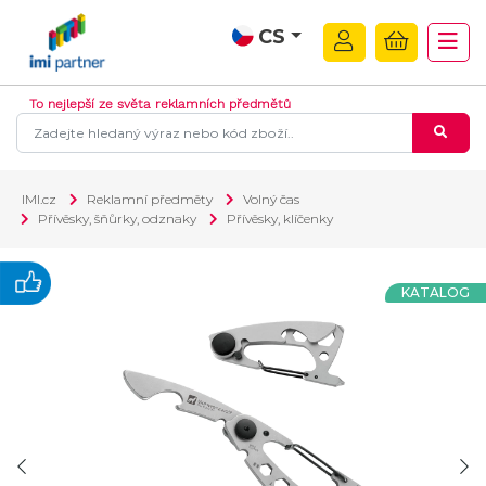
CS
To nejlepší ze světa reklamních předmětů
IMI.cz
Reklamní předměty
Volný čas
Přívěsky, šňůrky, odznaky
Přívěsky, klíčenky
KATALOG