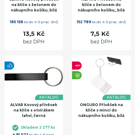
na klíče s žetonem do
klíče s žetonem do
nákupního košíku, bílá
nákupního košíku,, bílá
185 158
ks do 4-5 prac. dnů
152 789
ks do 4-5 prac. dnů
13,5 Kč
7,5 Kč
bez DPH
bez DPH
KATALOG
KATALOG
ALVAR Kovový přívěsek
ONGURO Přívěšek na
na klíče s otvírákem
klíče s mincí do
lahví, černá
nákupního košíku, bílá
Skladem 2 277 ks
+ 91 022
ks do 4-5 prac.