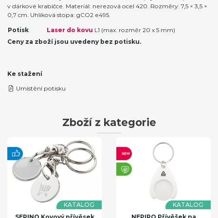
v dárkové krabičce. Materiál: nerezová ocel 420. Rozměry: 7,5 × 3,5 ×
0,7 cm. Uhlíková stopa: gCO2 e495.
Potisk
Laser do kovu
L1 (max. rozměr 20 x 5 mm)
Ceny za zboží jsou uvedeny bez potisku.
Ke stažení
Umístění potisku
Zboží z kategorie
KATALOG
KATALOG
SERINO Kovový přívěsek
NEPIRO Přívěšek na