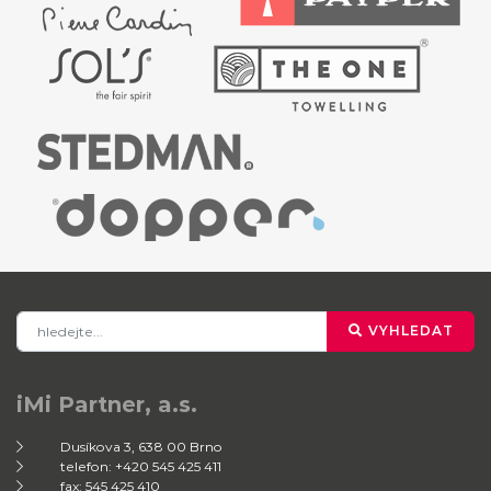
VYHLEDAT
iMi Partner, a.s.
Dusíkova 3, 638 00 Brno
telefon: +420 545 425 411
fax: 545 425 410