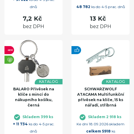
dnů
48 782
ks do 4-5 prac. dnů
7,2 Kč
13 Kč
bez DPH
bez DPH
KATALOG
KATALOG
BALARO Přívěsek na
SCHWARZWOLF
klíče s mincí do
ATACAMA Multifunkční
nákupního košíku,
přívěsek na klíče, 15 ks
černá
nářadí, stříbrná
Skladem 399 ks
Skladem 2 918 ks
+ 11 734
ks do 4-5 prac.
Ke dni 18.09.2026 skladem
dnů
celkem 5918
ks