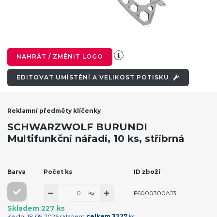
NAHRÁT / ZMĚNIT LOGO
EDITOVAT UMÍSTĚNÍ A VELIKOST POTISKU
Reklamní předměty klíčenky
SCHWARZWOLF BURUNDI
Multifunkční nářadí, 10 ks, stříbrná
Barva
Počet ks
ID zboží
ks
F6000300AJ3
Skladem 227 ks
Ke dni 18.09.2026 skladem
celkem 3227
ks