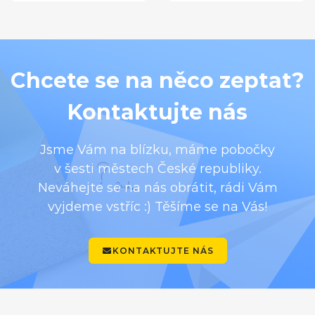
Chcete se na něco zeptat?
Kontaktujte nás
Jsme Vám na blízku, máme pobočky
v šesti městech České republiky.
Neváhejte se na nás obrátit, rádi Vám
vyjdeme vstříc :) Těšíme se na Vás!
KONTAKTUJTE NÁS