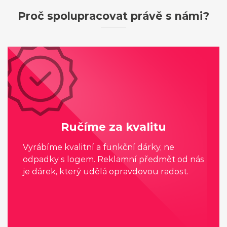
Proč spolupracovat právě s námi?
Ručíme za kvalitu
Vyrábíme kvalitní a funkční dárky, ne
odpadky s logem. Reklamní předmět od nás
je dárek, který udělá opravdovou radost.