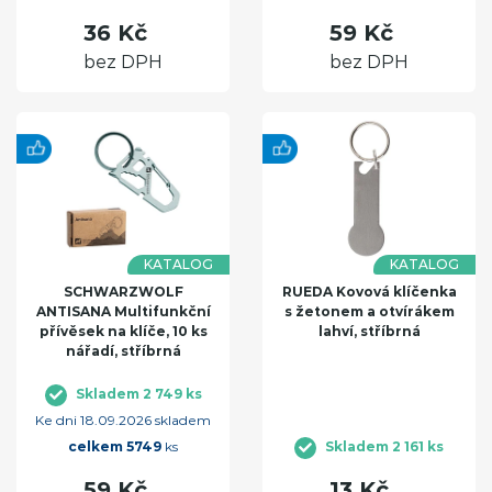
36 Kč
59 Kč
bez DPH
bez DPH
KATALOG
KATALOG
SCHWARZWOLF
RUEDA Kovová klíčenka
ANTISANA Multifunkční
s žetonem a otvírákem
přívěsek na klíče, 10 ks
lahví, stříbrná
nářadí, stříbrná
Skladem 2 749 ks
Ke dni 18.09.2026 skladem
celkem 5749
ks
Skladem 2 161 ks
59 Kč
13 Kč