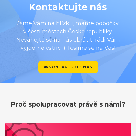
Kontaktujte nás
Jsme Vám na blízku, máme pobočky
v šesti městech České republiky.
Neváhejte se na nás obrátit, rádi Vám
vyjdeme vstříc :) Těšíme se na Vás!
KONTAKTUJTE NÁS
Proč spolupracovat právě s námi?