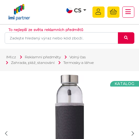
CS
To nejlepší ze světa reklamních předmětů
IMI.cz
Reklamní předměty
Volný čas
Zahrada, pláž, stanování
Termosky a láhve
KATALOG