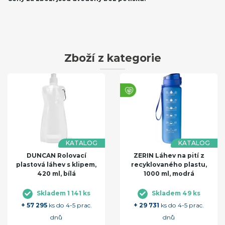
Zboží z kategorie
KATALOG
KATALOG
DUNCAN Rolovací
ZERIN Láhev na pití z
plastová láhev s klipem,
recyklovaného plastu,
420 ml, bílá
1000 ml, modrá
Skladem 1 141 ks
Skladem 49 ks
+ 57 295
ks do 4-5 prac.
+ 29 731
ks do 4-5 prac.
dnů
dnů