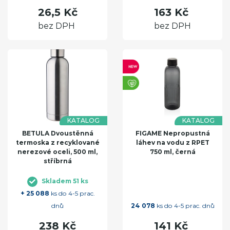
26,5 Kč
163 Kč
bez DPH
bez DPH
KATALOG
KATALOG
BETULA Dvoustěnná
FIGAME Nepropustná
termoska z recyklované
láhev na vodu z RPET
nerezové oceli, 500 ml,
750 ml, černá
stříbrná
Skladem 51 ks
+ 25 088
ks do 4-5 prac.
dnů
24 078
ks do 4-5 prac. dnů
238 Kč
141 Kč