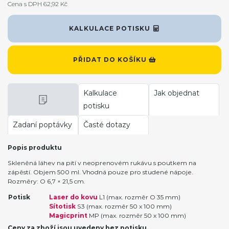
Cena s DPH 62,92 Kč
KALKULACE POTISKU
PŘIDAT DO KOŠÍKU
Kalkulace
Jak objednat
potisku
Zadaní poptávky
Časté dotazy
Popis produktu
Skleněná láhev na pití v neoprenovém rukávu s poutkem na
zápěstí. Objem 500 ml. Vhodná pouze pro studené nápoje.
Rozměry: O 6,7 × 21,5 cm.
Potisk
Laser do kovu
L1 (max. rozměr O 35 mm)
Sítotisk
S3 (max. rozměr 50 x 100 mm)
Magicprint
MP (max. rozměr 50 x 100 mm)
Ceny za zboží jsou uvedeny bez potisku.