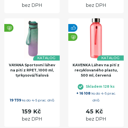
bez DPH
bez DPH
KATALOG
KATALOG
VAYANA Sportovní láhev
KAVENKA Láhev na pití z
na pití z RPET, 1000 ml,
recyklovaného plastu,
tyrkysová/fialová
500 ml, červená
Skladem 128 ks
+ 16 108
ks do 4-5 prac.
19 739
ks do 4-5 prac. dnů
dnů
159 Kč
45 Kč
bez DPH
bez DPH