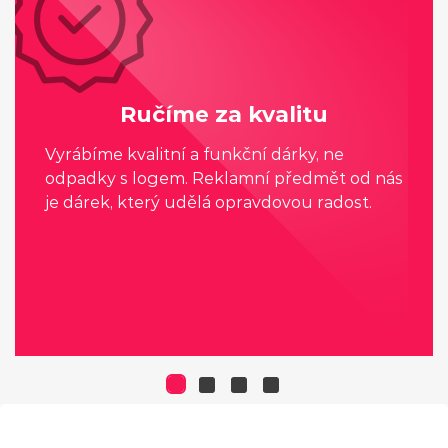
Ručíme za kvalitu
Vyrábíme kvalitní a funkční dárky, ne
odpadky s logem. Reklamní předmět od nás
je dárek, který udělá opravdovou radost.