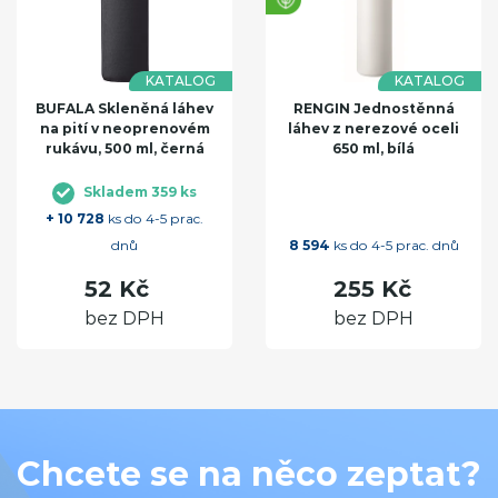
KATALOG
KATALOG
BUFALA Skleněná láhev
RENGIN Jednostěnná
na pití v neoprenovém
láhev z nerezové oceli
rukávu, 500 ml, černá
650 ml, bílá
Skladem 359 ks
+ 10 728
ks do 4-5 prac.
dnů
8 594
ks do 4-5 prac. dnů
52 Kč
255 Kč
bez DPH
bez DPH
Chcete se na něco zeptat?