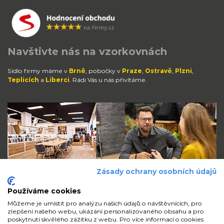
Navštivte nás na vzorkovnách
Sídlo firmy máme v
Brně
, pobočky v
Praze
,
Ostravě
,
Plzni
,
Teplicích
a
Liberci
. Rádi Vás u nás přivítáme.
Zásady ochrany osobních údajů
Používáme cookies
Můžeme je umístit pro analýzu našich údajů o návštěvnících, pro
zlepšení našeho webu, ukázání personalizovaného obsahu a pro
Zůstaňte s námi v kontaktu
poskytnutí skvělého zážitku z webu. Pro více informací o cookies