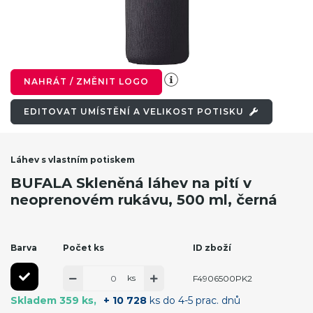
NAHRÁT / ZMĚNIT LOGO
EDITOVAT UMÍSTĚNÍ A VELIKOST POTISKU
Láhev s vlastním potiskem
BUFALA Skleněná láhev na pití v
neoprenovém rukávu, 500 ml, černá
Barva
Počet ks
ID zboží
ks
F4906500PK2
Skladem 359 ks
+ 10 728
ks do 4-5 prac. dnů