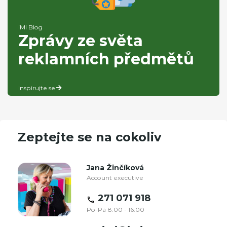
iMi Blog
Zprávy ze světa
reklamních předmětů
Inspirujte se
Zeptejte se na cokoliv
Jana Žinčíková
Account executive
271 071 918
Po-Pá 8:00 - 16:00