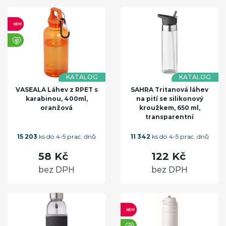
KATALOG
KATALOG
VASEALA Láhev z RPET s
SAHRA Tritanová láhev
karabinou, 400ml,
na pití se silikonový
oranžová
kroužkem, 650 ml,
transparentní
15 203
ks do 4-5 prac. dnů
11 342
ks do 4-5 prac. dnů
58 Kč
122 Kč
bez DPH
bez DPH