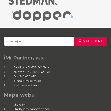
VYHLEDAT
iMi Partner, a.s.
Dusíkova 3, 638 00 Brno
telefon: +420 545 425 411
fax: 545 425 410
e-mail: imi@imi.cz
web: www.imi.cz
Mapa webu
Vše o iMi
Dárky pro zaměstnance