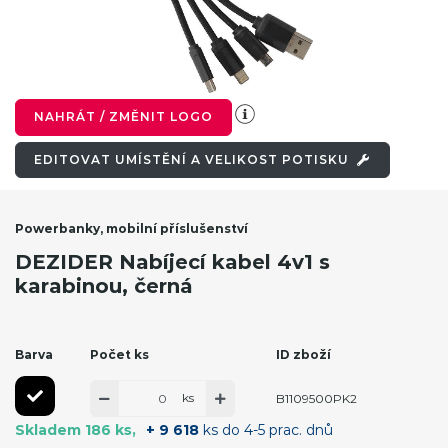
NAHRÁT / ZMĚNIT LOGO
EDITOVAT UMÍSTĚNÍ A VELIKOST POTISKU
Powerbanky, mobilní příslušenství
DEZIDER Nabíjecí kabel 4v1 s
karabinou, černá
Barva
Počet ks
ID zboží
ks
B1109500PK2
Skladem 186 ks
+ 9 618
ks do 4-5 prac. dnů