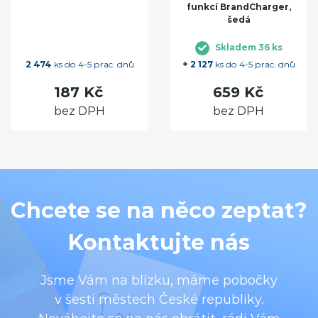
funkcí BrandCharger,
šedá
Skladem 36 ks
2 474
ks do 4-5 prac. dnů
+ 2 127
ks do 4-5 prac. dnů
187 Kč
659 Kč
bez DPH
bez DPH
Chcete se na něco zeptat?
Kontaktujte nás
Jsme Vám na blízku, máme pobočky
v šesti městech České republiky.