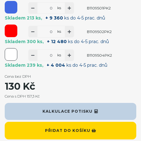
ks
B1109501PK2
Skladem 213 ks
+ 9 360
ks do 4-5 prac. dnů
ks
B1109502PK2
Skladem 300 ks
+ 12 480
ks do 4-5 prac. dnů
ks
B1109504PK2
Skladem 239 ks
+ 4 004
ks do 4-5 prac. dnů
Cena bez DPH
130 Kč
Cena s DPH 157,3 Kč
KALKULACE POTISKU
PŘIDAT DO KOŠÍKU