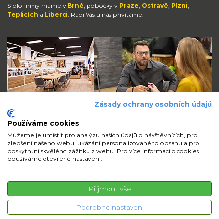
Sídlo firmy máme v
Brně
, pobočky v
Praze
,
Ostravě
,
Plzni
,
Teplicích
a
Liberci
. Rádi Vás u nás přivítáme.
Zásady ochrany osobních údajů
Používáme cookies
Můžeme je umístit pro analýzu našich údajů o návštěvnících, pro
zlepšení našeho webu, ukázání personalizovaného obsahu a pro
Zůstaňte s námi v kontaktu
poskytnutí skvělého zážitku z webu. Pro více informací o cookies
používáme otevřené nastavení.
volejte
pište
sdílejte
Přijmout vše
© 2026 iMi Partner, a.s. | Všechna práva vyhrazena
Podrobné nastavení