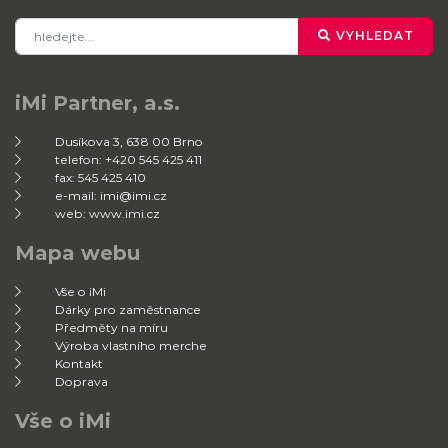
VYHLEDAT
iMi Partner, a.s.
Dusíkova 3, 638 00 Brno
telefon: +420 545 425 411
fax: 545 425 410
e-mail: imi@imi.cz
web: www.imi.cz
Mapa webu
Vše o iMi
Dárky pro zaměstnance
Předměty na míru
Výroba vlastního merche
Kontakt
Doprava
Vše o iMi