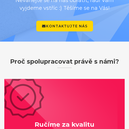
Neváhejte se na nás obrátit, rádi Vám
vyjdeme vstříc :) Těšíme se na Vás!
KONTAKTUJTE NÁS
Proč spolupracovat právě s námi?
Ručíme za kvalitu