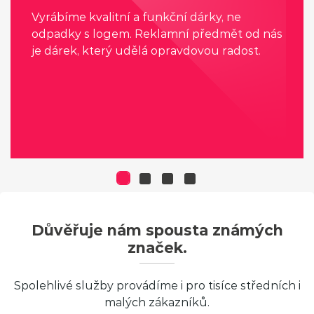
Vyrábíme kvalitní a funkční dárky, ne
odpadky s logem. Reklamní předmět od nás
je dárek, který udělá opravdovou radost.
Důvěřuje nám spousta známých
značek.
Spolehlivé služby provádíme i pro tisíce středních i
malých zákazníků.