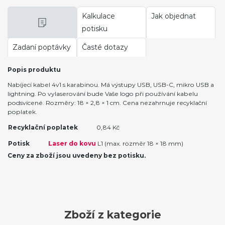
Kalkulace
Jak objednat
potisku
Zadaní poptávky
Časté dotazy
Popis produktu
Nabíjecí kabel 4v1 s karabinou. Má výstupy USB, USB-C, mikro USB a
lightning. Po vylaserování bude Vaše logo při používání kabelu
podsvícené. Rozměry: 18 × 2,8 × 1 cm. Cena nezahrnuje recyklační
poplatek.
Recyklační poplatek
0,84 Kč
Potisk
Laser do kovu
L1 (max. rozměr 18 × 18 mm)
Ceny za zboží jsou uvedeny bez potisku.
Zboží z kategorie