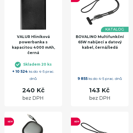
KATALOG
VALUR Hliníková
BOVALINO Multifunkční
powerbanka s
65W nabíjecí a datový
kapacitou 4000 mAh,
kabel, černá/šedá
černá
Skladem 20 ks
+ 10 524
ks do 4-5 prac.
dnů
9 855
ks do 4-5 prac. dnů
240 Kč
143 Kč
bez DPH
bez DPH