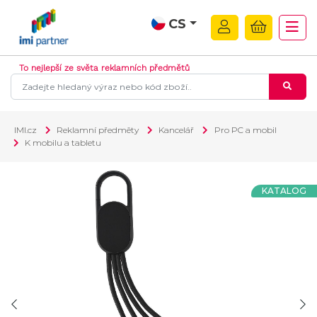
CS
To nejlepší ze světa reklamních předmětů
IMI.cz
Reklamní předměty
Kancelář
Pro PC a mobil
K mobilu a tabletu
KATALOG