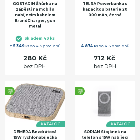
GOSTADIN Šňůrka na
TELRA Powerbanka s
zápěstí na mobil s
kapacitou baterie 20
nabíjecím kabelem
000 mAh, černá
BrandCharger, gun
metal
Skladem 43 ks
+ 5 349
ks do 4-5 prac. dnů
4 874
ks do 4-5 prac. dnů
280 Kč
712 Kč
bez DPH
bez DPH
KATALOG
KATALOG
DEMERA Bezdrátová
SORIAN Stojánek na
15W rychlonabíječka
telefon s 15W nabíjecí