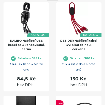
KATALOG
KATALOG
KALIBO Nabíjecí USB
DEZIDER Nabíjecí kabel
kabel se 3 koncovkami,
4v1 s karabinou,
černá
červená
Skladem 599 ks
Skladem 300 ks
+ 44 182
ks do 4-5 prac.
+ 12 480
ks do 4-5 prac.
dnů
dnů
84,5 Kč
130 Kč
bez DPH
bez DPH