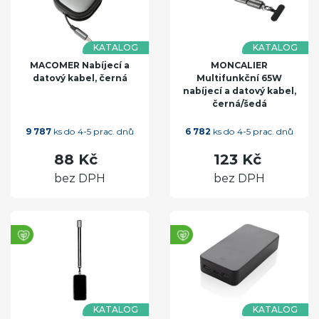
KATALOG
KATALOG
MACOMER Nabíjecí a
MONCALIER
datový kabel, černá
Multifunkční 65W
nabíjecí a datový kabel,
černá/šedá
9 787
ks do 4-5 prac. dnů
6 782
ks do 4-5 prac. dnů
88 Kč
123 Kč
bez DPH
bez DPH
KATALOG
KATALOG