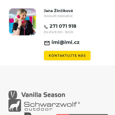
Jana Žinčíková
Account executive
271 071 918
Po-Pá 8:00 - 16:00
imi@imi.cz
KONTAKTUJTE NÁS