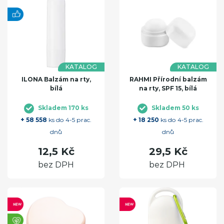
KATALOG
KATALOG
ILONA Balzám na rty,
RAHMI Přírodní balzám
bílá
na rty, SPF 15, bílá
Skladem 170 ks
Skladem 50 ks
+ 58 558
ks do 4-5 prac.
+ 18 250
ks do 4-5 prac.
dnů
dnů
12,5 Kč
29,5 Kč
bez DPH
bez DPH