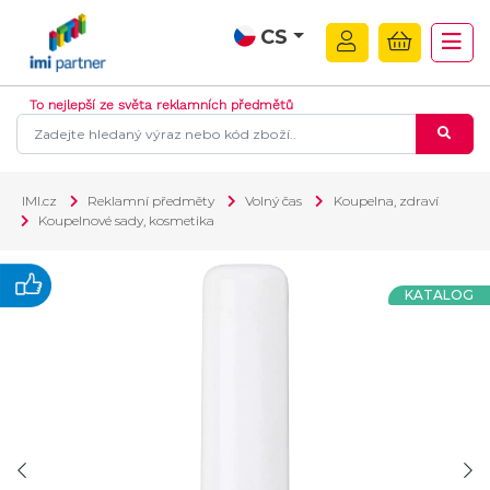
CS
To nejlepší ze světa reklamních předmětů
IMI.cz
Reklamní předměty
Volný čas
Koupelna, zdraví
Koupelnové sady, kosmetika
KATALOG