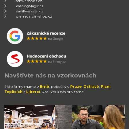
schwarzwolf.cz
katalogMagic.cz
vanillaseason.cz
pierrecardin-shop.cz
Navštivte nás na vzorkovnách
Sídlo firmy máme v
Brně
, pobočky v
Praze
,
Ostravě
,
Plzni
,
Teplicích
a
Liberci
. Rádi Vás u nás přivítáme.