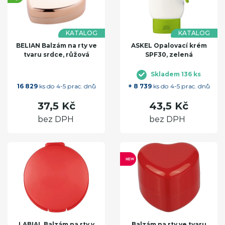
KATALOG
KATALOG
BELIAN Balzám na rty ve
ASKEL Opalovací krém
tvaru srdce, růžová
SPF30, zelená
Skladem 136 ks
16 829
ks do 4-5 prac. dnů
+ 8 739
ks do 4-5 prac. dnů
37,5 Kč
43,5 Kč
bez DPH
bez DPH
LABIAL Balzám na rty v
Balzám na rty ve tvaru