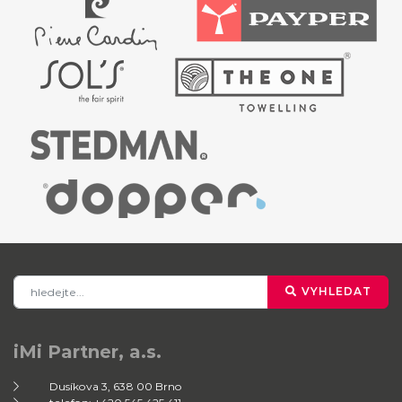
VYHLEDAT
iMi Partner, a.s.
Dusíkova 3, 638 00 Brno