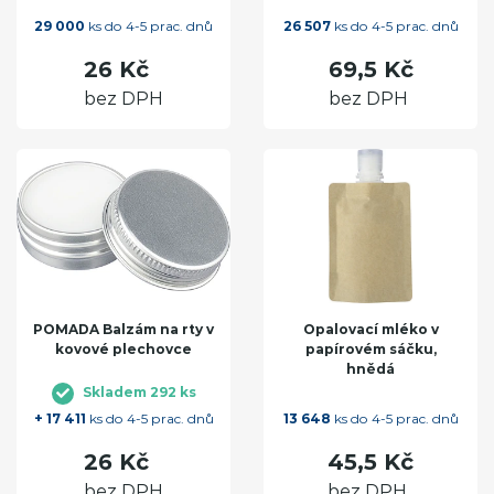
29 000
ks do 4-5 prac. dnů
26 507
ks do 4-5 prac. dnů
26 Kč
69,5 Kč
bez DPH
bez DPH
POMADA Balzám na rty v
Opalovací mléko v
kovové plechovce
papírovém sáčku,
hnědá
Skladem 292 ks
+ 17 411
ks do 4-5 prac. dnů
13 648
ks do 4-5 prac. dnů
26 Kč
45,5 Kč
bez DPH
bez DPH