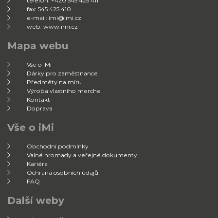
telefon: +420 545 425 411
fax: 545 425 410
e-mail: imi@imi.cz
web: www.imi.cz
Mapa webu
Vše o iMi
Dárky pro zaměstnance
Předměty na míru
Výroba vlastního merche
Kontakt
Doprava
Vše o iMi
Obchodní podmínky
Valné hromady a veřejné dokumenty
Kariéra
Ochrana osobních údajů
FAQ
Další weby