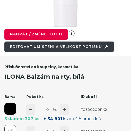
NAHRÁT / ZMĚNIT LOGO
EDITOVAT UMÍSTĚNÍ A VELIKOST POTISKU
Příslušenství do koupelny, kosmetika
ILONA Balzám na rty, bílá
Barva
Počet ks
ID zboží
ks
F0600200PK2
Skladem 307 ks
+ 34 801
ks do 4-5 prac. dnů