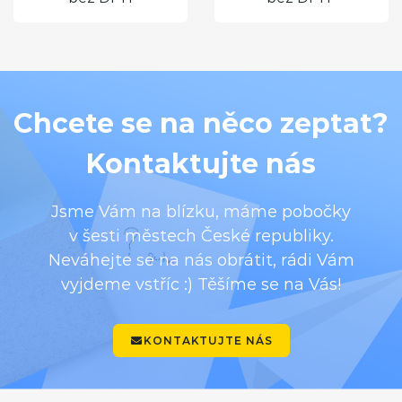
Chcete se na něco zeptat?
Kontaktujte nás
Jsme Vám na blízku, máme pobočky
v šesti městech České republiky.
Neváhejte se na nás obrátit, rádi Vám
vyjdeme vstříc :) Těšíme se na Vás!
KONTAKTUJTE NÁS