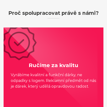
Proč spolupracovat právě s námi?
Ručíme za kvalitu
Vyrábíme kvalitní a funkční dárky, ne
odpadky s logem. Reklamní předmět od nás
je dárek, který udělá opravdovou radost.