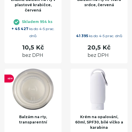
plastové krabičce,
srdce, červená
červená
Skladem 954 ks
+ 45 427
ks do 4-5 prac.
dnů
41 395
ks do 4-5 prac. dnů
10,5 Kč
20,5 Kč
bez DPH
bez DPH
Balzám na rty,
Krém na opalování,
transparentní
60ml, SPF30, bílé víčko a
karabina