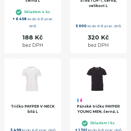
černá L
STRETCH-T, černá,
velikost L
Skladem 4 ks
+ 6 458
ks do 6-8 prac.
dnů
5 000
ks do 6-8 prac. dnů
188 Kč
320 Kč
bez DPH
bez DPH
Tričko PAYPER V-NECK
Pánské tričko PAYPER
bílá L
YOUNG MEN, černá, L
Skladem 1 ks
3 499
ks do 6-8 prac. dnů
+ 1 701
ks do 6-8 prac. dnů