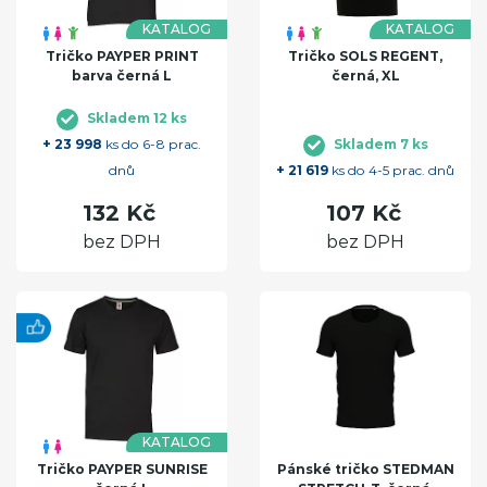
KATALOG
KATALOG
Tričko PAYPER PRINT
Tričko SOLS REGENT,
barva černá L
černá, XL
Skladem 12 ks
+ 23 998
ks do 6-8 prac.
Skladem 7 ks
dnů
+ 21 619
ks do 4-5 prac. dnů
132 Kč
107 Kč
bez DPH
bez DPH
KATALOG
Tričko PAYPER SUNRISE
Pánské tričko STEDMAN