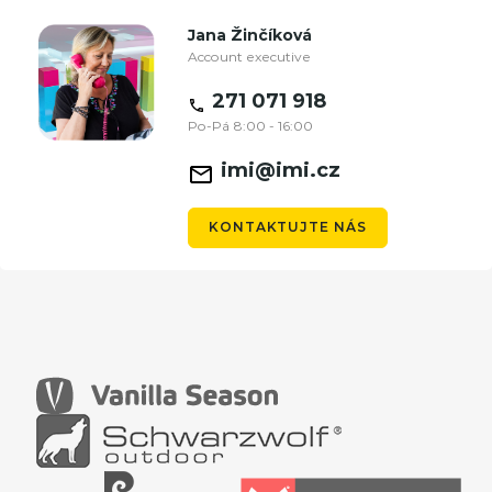
Jana Žinčíková
Account executive
271 071 918
Po-Pá 8:00 - 16:00
imi@imi.cz
KONTAKTUJTE NÁS