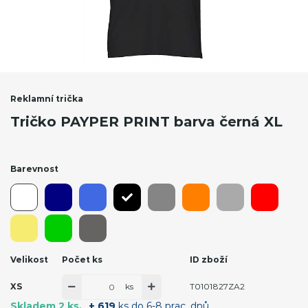
Reklamní trička
Tričko PAYPER PRINT barva černá XL
Barevnost
Velikost
Počet ks
ID zboží
ks
XS
T0101827ZA2
Skladem 2 ks
+ 619
ks do 6-8 prac. dnů