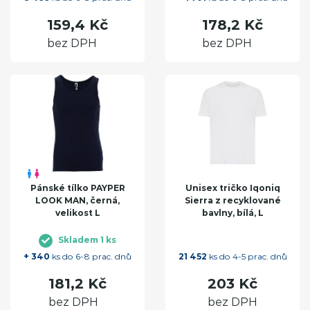
159,4 Kč
178,2 Kč
bez DPH
bez DPH
Pánské tílko PAYPER
Unisex tričko Iqoniq
LOOK MAN, černá,
Sierra z recyklované
velikost L
bavlny, bílá, L
Skladem 1 ks
+ 340
ks do 6-8 prac. dnů
21 452
ks do 4-5 prac. dnů
181,2 Kč
203 Kč
bez DPH
bez DPH