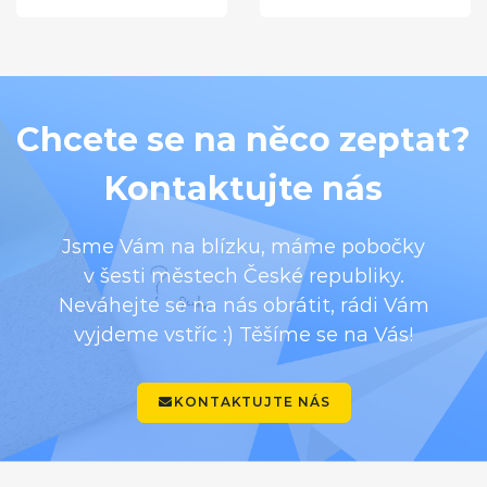
Chcete se na něco zeptat?
Kontaktujte nás
Jsme Vám na blízku, máme pobočky
v šesti městech České republiky.
Neváhejte se na nás obrátit, rádi Vám
vyjdeme vstříc :) Těšíme se na Vás!
KONTAKTUJTE NÁS