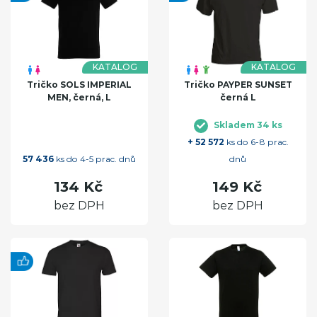
KATALOG
KATALOG
Tričko SOLS IMPERIAL
Tričko PAYPER SUNSET
MEN, černá, L
černá L
Skladem 34 ks
+ 52 572
ks do 6-8 prac.
57 436
ks do 4-5 prac. dnů
dnů
134 Kč
149 Kč
bez DPH
bez DPH