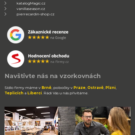
katalogMagic.cz
vanillaseason.cz
pierrecardin-shop.cz
Navštivte nás na vzorkovnách
Sídlo firmy máme v
Brně
, pobočky v
Praze
,
Ostravě
,
Plzni
,
Teplicích
a
Liberci
. Rádi Vás u nás přivítáme.