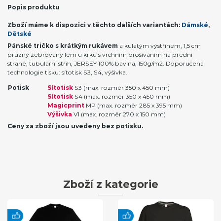
Popis produktu
Zboží máme k dispozici v těchto dalších variantách:
Dámské
,
Dětské
Pánské tričko s krátkým rukávem
a kulatým výstřihem, 1,5 cm
pružný žebrovaný lem u krku s vrchním prošíváním na přední
straně, tubulární střih, JERSEY 100% bavlna, 150g/m2. Doporučená
technologie tisku: sítotisk S3, S4, výšivka.
Potisk
Sítotisk
S3 (max. rozměr 350 x 450 mm)
Sítotisk
S4 (max. rozměr 350 x 450 mm)
Magicprint
MP (max. rozměr 285 x 395 mm)
Výšivka
V1 (max. rozměr 270 x 150 mm)
Ceny za zboží jsou uvedeny bez potisku.
Zboží z kategorie