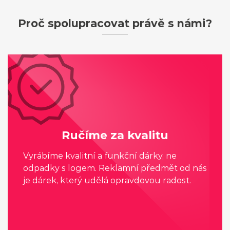
Proč spolupracovat právě s námi?
Ručíme za kvalitu
Vyrábíme kvalitní a funkční dárky, ne
odpadky s logem. Reklamní předmět od nás
je dárek, který udělá opravdovou radost.