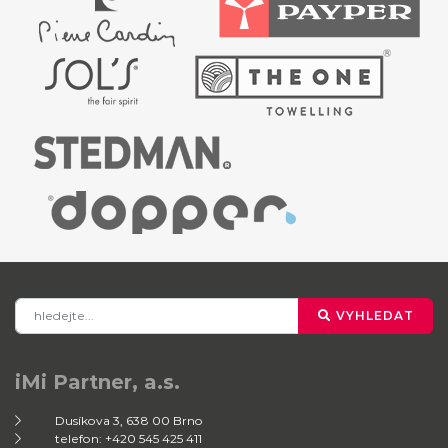
VYHLEDAT
iMi Partner, a.s.
Dusíkova 3, 638 00 Brno
telefon: +420 545 425 411