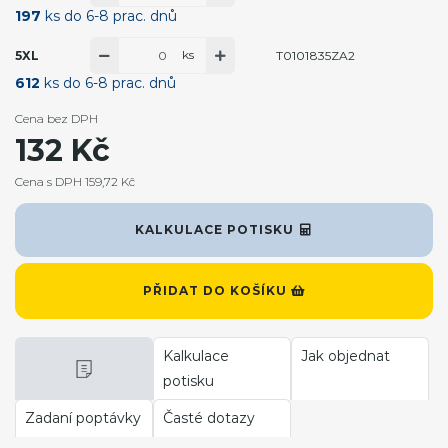
197
ks do 6-8 prac. dnů
ks
5XL
T0101835ZA2
612
ks do 6-8 prac. dnů
Cena bez DPH
132 Kč
Cena s DPH 159,72 Kč
KALKULACE POTISKU
PŘIDAT DO KOŠÍKU
Kalkulace
Jak objednat
potisku
Zadaní poptávky
Časté dotazy