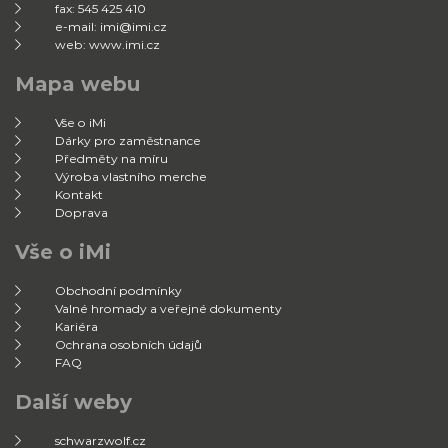
fax: 545 425 410
e-mail: imi@imi.cz
web: www.imi.cz
Mapa webu
Vše o iMi
Dárky pro zaměstnance
Předměty na míru
Výroba vlastního merche
Kontakt
Doprava
Vše o iMi
Obchodní podmínky
Valné hromady a veřejné dokumenty
Kariéra
Ochrana osobních údajů
FAQ
Další weby
schwarzwolf.cz